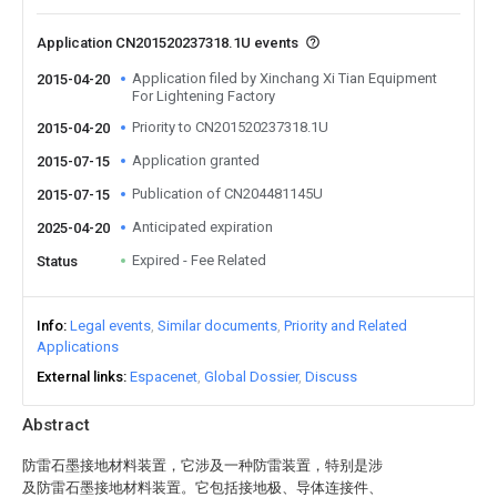
Application CN201520237318.1U events
Application filed by Xinchang Xi Tian Equipment
2015-04-20
For Lightening Factory
Priority to CN201520237318.1U
2015-04-20
Application granted
2015-07-15
Publication of CN204481145U
2015-07-15
Anticipated expiration
2025-04-20
Expired - Fee Related
Status
Info
Legal events
Similar documents
Priority and Related
Applications
External links
Espacenet
Global Dossier
Discuss
Abstract
防雷石墨接地材料装置，它涉及一种防雷装置，特别是涉
及防雷石墨接地材料装置。它包括接地极、导体连接件、