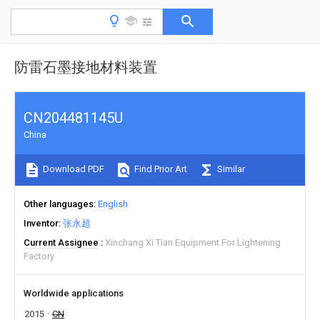
防雷石墨接地材料装置
CN204481145U
China
Download PDF
Find Prior Art
Similar
Other languages
English
Inventor
张永超
Current Assignee
Xinchang Xi Tian Equipment For Lightening
Factory
Worldwide applications
2015
CN