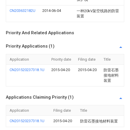
CN203632182U
2014-06-04
一种20kV架空线路的防雷
装置
Priority And Related Applications
Priority Applications (1)
Application
Priority date
Filing date
Title
CN201520237318.1U
2015-04-20
2015-04-20
防雷石墨
接地材料
装置
Applications Claiming Priority (1)
Application
Filing date
Title
CN201520237318.1U
2015-04-20
防雷石墨接地材料装置