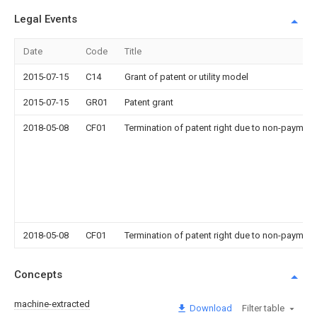
Legal Events
Date
Code
Title
2015-07-15
C14
Grant of patent or utility model
2015-07-15
GR01
Patent grant
2018-05-08
CF01
Termination of patent right due to non-payment
2018-05-08
CF01
Termination of patent right due to non-payment
Concepts
machine-extracted
Download
Filter table