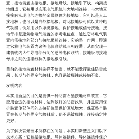
置，接地装置由接地极、接地母线、接地引下线、构架接
地组成，它被用以实现电气系统与大地相连接，与大地直
接接触实现电气连接的金属物体为接地极，它可以是人工
接地极，也可以是自然接地极。对此接地极可赋以某种电
气功能，例如用以作系统接地、保护接地或信号接地。接
地母排是建筑物电气装置的参考电位点，通过它将电气装
置内需接地的部分与接地极相连接，它的另一作用，即通
过它将电气装置内诸等电位联结线互相连通，从而实现一
建筑物内大件导电部分间的总等电位联结，接地极与接地
母排之间的连接线称为接地极引线。
目前的接地装置材料选择不恰当，就不能发挥最佳防雷效
果，长期与外界空气接触，也容易被腐蚀或接触不良。
发明内容
本实用新型的目的是提供一种防雷石墨接地材料装置，它
应用合适的接地材料，达到较好的防雷效果，并且应用保
护装置使部件间的连接部位受保护区域增大，保证整个装
置在长期与外界空气接触后，仍不易被腐蚀，连接稳定性
更好。
为了解决背景技术所存在的问题，本实用新型是采用以下
技术方案：它包括接地极、导体连接件、导体连接件保护