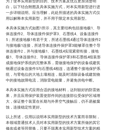
为了使本实用新型的目的、技术方案及优点更加清楚明
白，以下结合附图及具体实施方式，对本实用新型进行进
一步详细说明。应当理解，此处所描述的具体实施方式仅
用以解释本实用新型，并不用于限定本实用新型。
本具体实施方式如图1所示，其主要结构包括接地极1、导
体连接件2、导体连接件保护罩3、石墨线4、设备连接件
5；所述接地极1有若干支，所述石墨线4通过导体连接件2
与接地极1连接，所述导体连接件保护罩3能够罩住整个导
体连接件2，并与接地极1、石墨线4实现紧密衔接，接地
极1、导体连接件2、导体连接件保护罩3和石墨线4组装形
成接地保护系统的完整体系，需做接地保护的设备或建筑
物通过设备连接件5与石墨线4相连，连通整个接地保护系
统，与零电位的大地土壤相连，能及时清除设备或建筑物
中的接地故障电流，消除雷电能量，并避免供电中断。
本具体实施方式应用合适的接地材料，达到较好的防雷效
果，并且应用保护装置使部件间的连接部位受保护区域增
大，保证整个装置在长期与外界空气接触后，仍不易被腐
蚀，连接稳定性更好。
以上所述，仅用以说明本实用新型的技术方案而非限制，
本领域普通技术人员对本实用新型的技术方案所做的其它
修改或者等同替换，只要不脱离本实用新型技术方案的精