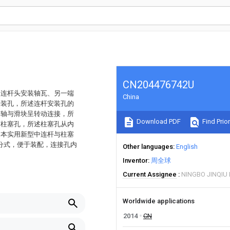
CN204476742U
过连杆头安装轴瓦、另一端
China
安装孔，所述连杆安装孔的
销轴与滑块呈转动连接，所
Download PDF
Find Prior
有柱塞孔，所述柱塞孔从内
。本实用新型中连杆与柱塞
剖分式，便于装配，连接孔内
Other languages
English
Inventor
周全球
Current Assignee
NINGBO JINQIU
Worldwide applications
2014
CN