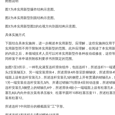
附图说明
图1为本实用新型爆炸结构示意图。
图2为本实用新型剖面结构示意图。
图3为本实用新型图2的右视方向剖面结构示意图。
具体实施方式
下面结合具体实施例，进一步阐述本实用新型。应理解，这些实施例仅用
实用新型而不用于限制本实用新型的范围。此外应理解，在阅读了本实用
的内容之后，本领域技术人员可以对本实用新型作各种改动或修改，这些
同样落于本申请所附权利要求书所限定的范围。
如图1至3所示，一种乳化液泵连杆滑块组件，包括连杆1，所述连杆1一端
头2安装轴瓦3、另一端安装滑块4，所述滑块4外形呈阶梯轴状，所述滑块
端面上设有连杆安装孔5，所述连杆安装孔5的侧壁上开有贯通的销轴孔6，
1另一端安装在连杆安装孔5内、并通过销轴7与滑块4呈转动连接，所述销
连杆安装孔5侧壁上的销轴孔6中，所述滑块4较小一端端面上设有柱塞孔8
塞孔8从内向外依次装有承压板9、柱塞半圆环10和柱塞压套11，所述柱塞压
装有柱塞12。
所述连杆1中间部分的横截面呈“工”字形。
所述连杆1和连杆头2通过螺栓13连接。