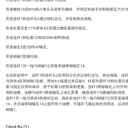
所述螺栓13是M16的六角头头部带孔螺栓，并用定矩扳手控制预紧压力为78
所述连杆1和连杆头2通过销钉定位、并安装铁丝保险。
所述柱塞压套11与滑块4之间通过螺纹紧固件固定。
所述连杆1和柱塞12用42CrMo材料制成。
所述轴瓦3是ZQPb30轴瓦。
所述销轴7是圆柱销。
所述连杆1另一端与销轴7之间装有锡青铜轴瓦14。
在实际使用中，连杆1和连杆头2采用剖分式并以销钉定位、铁丝保险。连杆
与滑块4采用销轴7连接。滑块4小端通过承压板9、柱塞半圆环10和柱塞压套
塞12固定在滑块体内，便于柱塞12的拆装和更换。连杆1两端轴瓦上均开
用的油槽，油槽与连杆1两端轴瓦上油孔贯通，确保连杆1与曲轴间的润滑
连杆1另一端与滑块4有相对运动，因此在连杆1另一端与销轴7之间安装锡
14，并且锡青铜轴瓦14上面开有小油槽，可储存飞溅起来的润滑油，以润
销轴7。
Cited By (1)