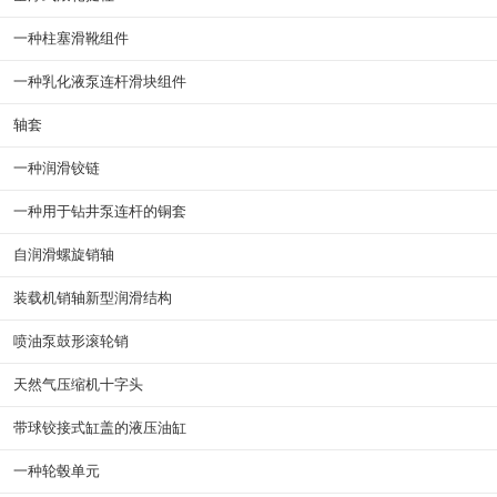
一种柱塞滑靴组件
一种乳化液泵连杆滑块组件
轴套
一种润滑铰链
一种用于钻井泵连杆的铜套
自润滑螺旋销轴
装载机销轴新型润滑结构
喷油泵鼓形滚轮销
天然气压缩机十字头
带球铰接式缸盖的液压油缸
一种轮毂单元