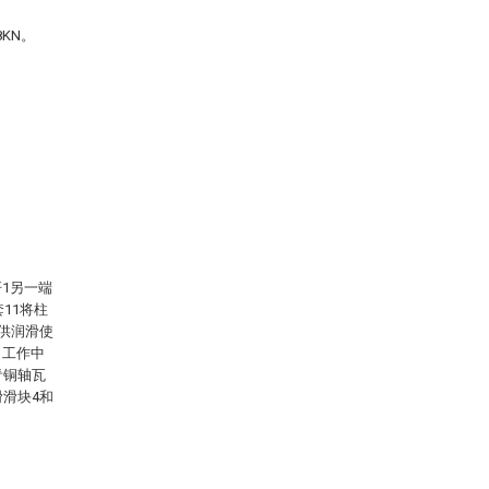
KN。
1另一端
11将柱
有供润滑使
。工作中
青铜轴瓦
滑滑块4和