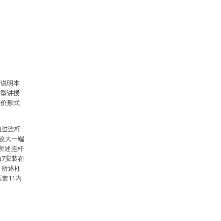
于说明本
新型讲授
等价形式
通过连杆
4较大一端
所述连杆
轴7安装在
，所述柱
套11内