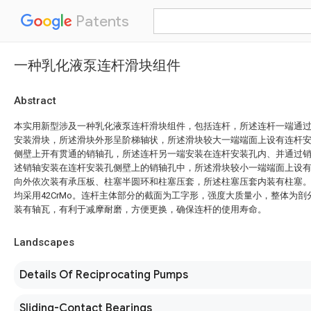
Patents
一种乳化液泵连杆滑块组件
Abstract
本实用新型涉及一种乳化液泵连杆滑块组件，包括连杆，所述连杆一端通
安装滑块，所述滑块外形呈阶梯轴状，所述滑块较大一端端面上设有连杆
侧壁上开有贯通的销轴孔，所述连杆另一端安装在连杆安装孔内、并通过
述销轴安装在连杆安装孔侧壁上的销轴孔中，所述滑块较小一端端面上设
向外依次装有承压板、柱塞半圆环和柱塞压套，所述柱塞压套内装有柱塞
均采用42CrMo。连杆主体部分的截面为工字形，强度大质量小，整体为
装有轴瓦，有利于减摩耐磨，方便更换，确保连杆的使用寿命。
Landscapes
Details Of Reciprocating Pumps
Sliding-Contact Bearings