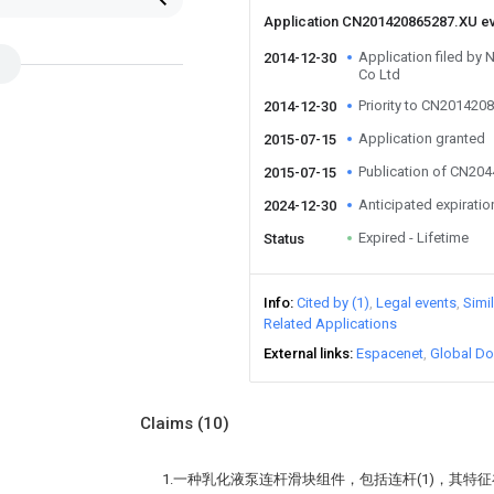
Application CN201420865287.XU e
Application filed b
2014-12-30
Co Ltd
Priority to CN201420
2014-12-30
Application granted
2015-07-15
Publication of CN20
2015-07-15
Anticipated expiratio
2024-12-30
Expired - Lifetime
Status
Info
Cited by (1)
Legal events
Simi
Related Applications
External links
Espacenet
Global Do
Claims
(10)
1.一种乳化液泵连杆滑块组件，包括连杆(1)，其特征