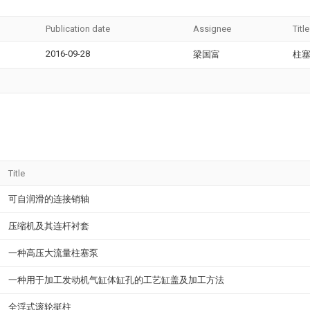
Publication date
Assignee
Title
2016-09-28
梁国富
柱
Title
可自润滑的连接销轴
压缩机及其连杆衬套
一种高压大流量柱塞泵
一种用于加工发动机气缸体缸孔的工艺缸盖及加工方法
全浮式滚轮挺柱