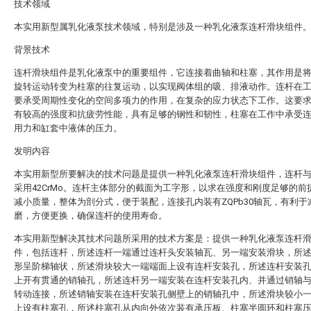
技术领域
本实用新型属乳化液泵技术领域，特别是涉及一种乳化液泵连杆滑块组件
背景技术
连杆滑块组件是乳化液泵中的重要组件，它连接着曲轴和柱塞，其作用是
旋转运动转变为柱塞的往复运动，以实现阀体组的吸、排液动作。连杆在
要承受周期性变化的空间多项力的作用，在复杂的应力状态下工作。这要
有较高的强度和抗疲劳性能，具有足够的钢性和韧性，柱塞在工作中承受
用力和缸套中液体的压力。
发明内容
本实用新型所要解决的技术问题是提供一种乳化液泵连杆滑块组件，连杆
采用42CrMo。连杆主体部分的截面为工字形，以求在强度和刚度足够的前
减小质量，整体为剖分式，便于装配，连接孔内装有ZQPb30轴瓦，有利于
磨，方便更换，确保连杆的使用寿命。
本实用新型解决其技术问题所采用的技术方案是：提供一种乳化液泵连杆
件，包括连杆，所述连杆一端通过连杆头安装轴瓦、另一端安装滑块，所
形呈阶梯轴状，所述滑块较大一端端面上设有连杆安装孔，所述连杆安装
上开有贯通的销轴孔，所述连杆另一端安装在连杆安装孔内、并通过销轴
转动连接，所述销轴安装在连杆安装孔侧壁上的销轴孔中，所述滑块较小
上设有柱塞孔，所述柱塞孔从内向外依次装有承压板、柱塞半圆环和柱塞