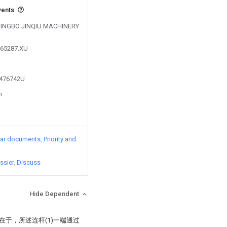
vents
y NINGBO JINQIU MACHINERY
865287.XU
4476742U
n
lar documents
Priority and
ssier
Discuss
Hide Dependent
在于，所述连杆(1)一端通过