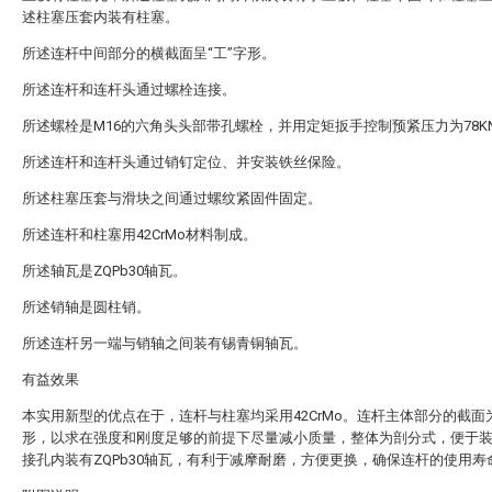
述柱塞压套内装有柱塞。
所述连杆中间部分的横截面呈“工”字形。
所述连杆和连杆头通过螺栓连接。
所述螺栓是M16的六角头头部带孔螺栓，并用定矩扳手控制预紧压力为78K
所述连杆和连杆头通过销钉定位、并安装铁丝保险。
所述柱塞压套与滑块之间通过螺纹紧固件固定。
所述连杆和柱塞用42CrMo材料制成。
所述轴瓦是ZQPb30轴瓦。
所述销轴是圆柱销。
所述连杆另一端与销轴之间装有锡青铜轴瓦。
有益效果
本实用新型的优点在于，连杆与柱塞均采用42CrMo。连杆主体部分的截面
形，以求在强度和刚度足够的前提下尽量减小质量，整体为剖分式，便于
接孔内装有ZQPb30轴瓦，有利于减摩耐磨，方便更换，确保连杆的使用寿