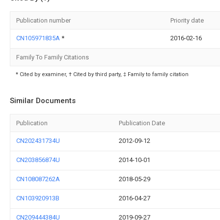
Publication number
Priority date
CN105971835A
*
2016-02-16
Family To Family Citations
* Cited by examiner, † Cited by third party, ‡ Family to family citation
Similar Documents
Publication
Publication Date
CN202431734U
2012-09-12
CN203856874U
2014-10-01
CN108087262A
2018-05-29
CN103920913B
2016-04-27
CN209444384U
2019-09-27