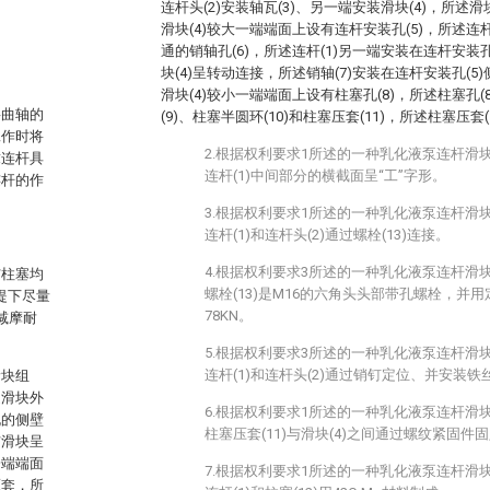
连杆头(2)安装轴瓦(3)、另一端安装滑块(4)，所述
滑块(4)较大一端端面上设有连杆安装孔(5)，所述连
。
通的销轴孔(6)，所述连杆(1)另一端安装在连杆安装孔
块(4)呈转动连接，所述销轴(7)安装在连杆安装孔(5
滑块(4)较小一端端面上设有柱塞孔(8)，所述柱塞孔
将曲轴的
(9)、柱塞半圆环(10)和柱塞压套(11)，所述柱塞压套(
工作时将
2.根据权利要求1所述的一种乳化液泵连杆滑
求连杆具
连杆(1)中间部分的横截面呈“工”字形。
连杆的作
3.根据权利要求1所述的一种乳化液泵连杆滑
连杆(1)和连杆头(2)通过螺栓(13)连接。
4.根据权利要求3所述的一种乳化液泵连杆滑
与柱塞均
螺栓(13)是M16的六角头头部带孔螺栓，并
提下尽量
78KN。
减摩耐
5.根据权利要求3所述的一种乳化液泵连杆滑
连杆(1)和连杆头(2)通过销钉定位、并安装铁
滑块组
述滑块外
6.根据权利要求1所述的一种乳化液泵连杆滑
孔的侧壁
柱塞压套(11)与滑块(4)之间通过螺纹紧固件
与滑块呈
一端端面
7.根据权利要求1所述的一种乳化液泵连杆滑
压套，所