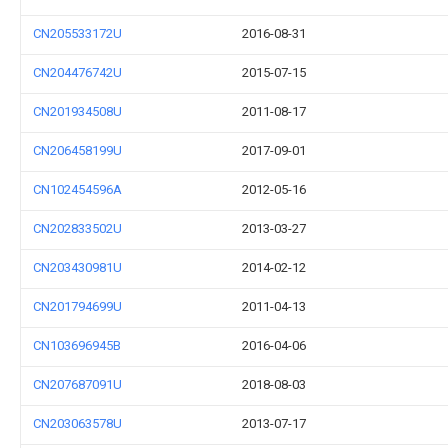
CN205533172U
2016-08-31
CN204476742U
2015-07-15
CN201934508U
2011-08-17
CN206458199U
2017-09-01
CN102454596A
2012-05-16
CN202833502U
2013-03-27
CN203430981U
2014-02-12
CN201794699U
2011-04-13
CN103696945B
2016-04-06
CN207687091U
2018-08-03
CN203063578U
2013-07-17