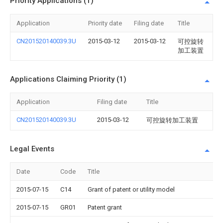
Priority Applications (1)
Application
Priority date
Filing date
Title
CN201520140039.3U
2015-03-12
2015-03-12
可控旋转
加工装置
Applications Claiming Priority (1)
Application
Filing date
Title
CN201520140039.3U
2015-03-12
可控旋转加工装置
Legal Events
Date
Code
Title
2015-07-15
C14
Grant of patent or utility model
2015-07-15
GR01
Patent grant