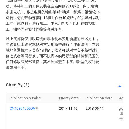
10形成一个整体，从而使连接轴14可以带动工作台10转
动。将待加工的工件安装在左右两侧的T形槽11内，启动
步进电机3，步进电机的输出轴4带动第一和第二锥齿轮16
旋转，进而带动连接轴14和工作台10旋转，然后就可以对
工件（或物料）进行加工。本实用新型可以用在数控加
工、物料固定旋转焊接等多种场合。
以上实施例仅用以说明而非限制本实用新型的技术方案，
尽管参照上述实施例对本实用新型进行了详细说明，本领
域的普通技术人员应当理解：依然可以对本实用新型进行
修改或者等同替换，而不脱离本实用新型的精神和范围的
任何修改或局部替换，其均应涵盖在本实用新型的权利要
求范围当中。
Cited By (2)
Publication number
Priority date
Publication date
Assi
CN108015560A
*
2017-11-16
2018-05-11
高邮
博机
件厂