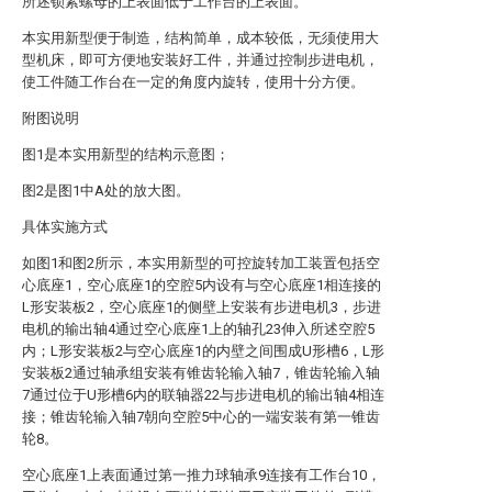
所述锁紧螺母的上表面低于工作台的上表面。
本实用新型便于制造，结构简单，成本较低，无须使用大
型机床，即可方便地安装好工件，并通过控制步进电机，
使工件随工作台在一定的角度内旋转，使用十分方便。
附图说明
图1是本实用新型的结构示意图；
图2是图1中A处的放大图。
具体实施方式
如图1和图2所示，本实用新型的可控旋转加工装置包括空
心底座1，空心底座1的空腔5内设有与空心底座1相连接的
L形安装板2，空心底座1的侧壁上安装有步进电机3，步进
电机的输出轴4通过空心底座1上的轴孔23伸入所述空腔5
内；L形安装板2与空心底座1的内壁之间围成U形槽6，L形
安装板2通过轴承组安装有锥齿轮输入轴7，锥齿轮输入轴
7通过位于U形槽6内的联轴器22与步进电机的输出轴4相连
接；锥齿轮输入轴7朝向空腔5中心的一端安装有第一锥齿
轮8。
空心底座1上表面通过第一推力球轴承9连接有工作台10，