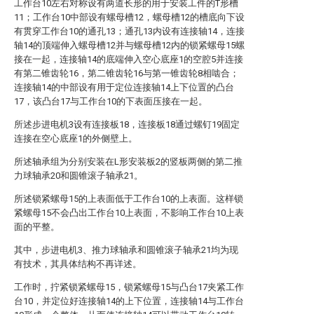
工作台10左右对称设有两道长形的用于安装工件的T形槽
11；工作台10中部设有螺母槽12，螺母槽12的槽底向下设
有贯穿工作台10的通孔13；通孔13内设有连接轴14，连接
轴14的顶端伸入螺母槽12并与螺母槽12内的锁紧螺母15螺
接在一起，连接轴14的底端伸入空心底座1的空腔5并连接
有第二锥齿轮16，第二锥齿轮16与第一锥齿轮8相啮合；
连接轴14的中部设有用于定位连接轴14上下位置的凸台
17，该凸台17与工作台10的下表面压接在一起。
所述步进电机3设有连接板18，连接板18通过螺钉19固定
连接在空心底座1的外侧壁上。
所述轴承组为分别安装在L形安装板2的竖板两侧的第二推
力球轴承20和圆锥滚子轴承21。
所述锁紧螺母15的上表面低于工作台10的上表面。这样锁
紧螺母15不会凸出工作台10上表面，不影响工作台10上表
面的平整。
其中，步进电机3、推力球轴承和圆锥滚子轴承21均为现
有技术，其具体结构不再详述。
工作时，拧紧锁紧螺母15，锁紧螺母15与凸台17夹紧工作
台10，并定位好连接轴14的上下位置，连接轴14与工作台