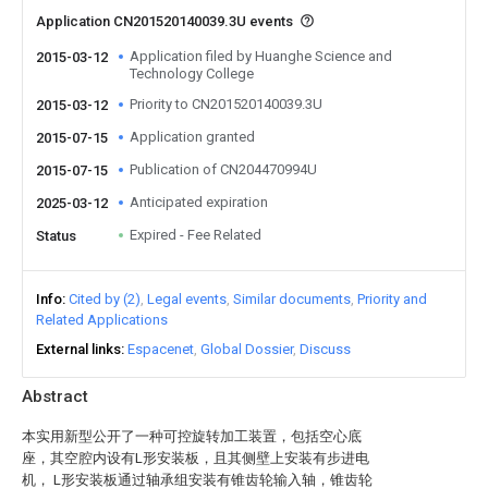
Application CN201520140039.3U events
Application filed by Huanghe Science and
2015-03-12
Technology College
Priority to CN201520140039.3U
2015-03-12
Application granted
2015-07-15
Publication of CN204470994U
2015-07-15
Anticipated expiration
2025-03-12
Expired - Fee Related
Status
Info
Cited by (2)
Legal events
Similar documents
Priority and
Related Applications
External links
Espacenet
Global Dossier
Discuss
Abstract
本实用新型公开了一种可控旋转加工装置，包括空心底
座，其空腔内设有L形安装板，且其侧壁上安装有步进电
机， L形安装板通过轴承组安装有锥齿轮输入轴，锥齿轮