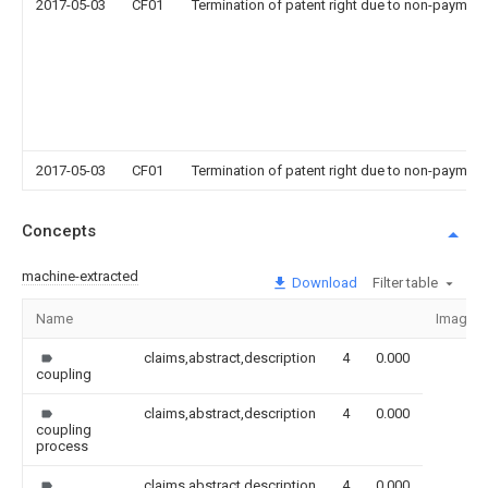
2017-05-03
CF01
Termination of patent right due to non-payment
2017-05-03
CF01
Termination of patent right due to non-payment
Concepts
machine-extracted
Download
Filter table
Name
Image
claims,abstract,description
4
0.000
coupling
claims,abstract,description
4
0.000
coupling
process
claims,abstract,description
4
0.000