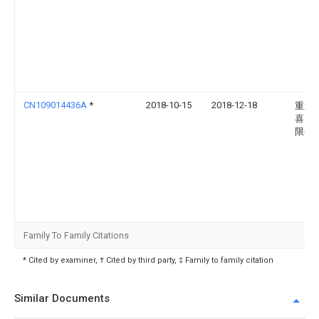
CN109014436A
*
2018-10-15
2018-12-18
重庆
喜门
限公
Family To Family Citations
* Cited by examiner, † Cited by third party, ‡ Family to family citation
Similar Documents