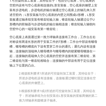
1.可控旋转加工装置，其特征在于：包括空心底座，空心底座的
空腔内设有与空心底座相连接的L形安装板，空心底座的侧壁上安
装有步进电机，步进电机的输出轴通过空心底座上的轴孔伸入所
述空腔内；L形安装板与空心底座的内壁之间围成U形槽，L形安
装板通过轴承组安装有锥齿轮输入轴，锥齿轮输入轴通过位于U
形槽内的联轴器与步进电机的输出轴相连接；锥齿轮输入轴朝向
空腔中心的一端安装有第一锥齿轮；
空心底座上表面通过第一推力球轴承连接有工作台，工作台左右
对称设有两道长形的用于安装工件的T形槽；工作台中部设有螺母
槽，螺母槽的槽底向下设有贯穿工作台的通孔；通孔内设有连接
轴，连接轴的顶端伸入螺母槽并与螺母槽内的锁紧螺母螺接在一
起，连接轴的底端伸入空心底座的空腔并连接有第二锥齿轮，第
二锥齿轮与第一锥齿轮相啮合；连接轴的中部设有用于定位连接
轴上下位置的凸台。
2.根据权利要求1所述的可控旋转加工装置，其特征在于：
所述步进电机设有连接板，连接板通过螺钉固定连接在空
心底座的外侧壁上。
3.根据权利要求1或2所述的可控旋转加工装置，其特征在
于：所述轴承组为分别安装在L形安装板的竖板两侧的第二
推力球轴承和圆锥滚子轴承。