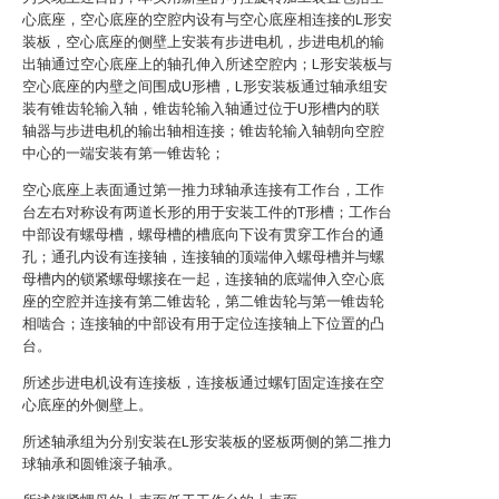
心底座，空心底座的空腔内设有与空心底座相连接的L形安
装板，空心底座的侧壁上安装有步进电机，步进电机的输
出轴通过空心底座上的轴孔伸入所述空腔内；L形安装板与
空心底座的内壁之间围成U形槽，L形安装板通过轴承组安
装有锥齿轮输入轴，锥齿轮输入轴通过位于U形槽内的联
轴器与步进电机的输出轴相连接；锥齿轮输入轴朝向空腔
中心的一端安装有第一锥齿轮；
空心底座上表面通过第一推力球轴承连接有工作台，工作
台左右对称设有两道长形的用于安装工件的T形槽；工作台
中部设有螺母槽，螺母槽的槽底向下设有贯穿工作台的通
孔；通孔内设有连接轴，连接轴的顶端伸入螺母槽并与螺
母槽内的锁紧螺母螺接在一起，连接轴的底端伸入空心底
座的空腔并连接有第二锥齿轮，第二锥齿轮与第一锥齿轮
相啮合；连接轴的中部设有用于定位连接轴上下位置的凸
台。
所述步进电机设有连接板，连接板通过螺钉固定连接在空
心底座的外侧壁上。
所述轴承组为分别安装在L形安装板的竖板两侧的第二推力
球轴承和圆锥滚子轴承。