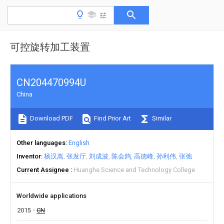
可控旋转加工装置
CN204470994U
China
Download PDF
Find Prior Art
Similar
Other languages
English
Inventor
杨汉嵩
张发厅
刘成波
陈会鸽
高德峰
孙利伟
张弛
Current Assignee
Huanghe Science and Technology College
Worldwide applications
2015
CN