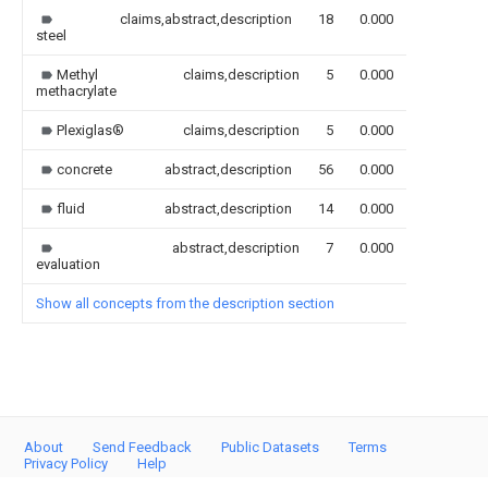
claims,abstract,description
18
0.000
steel
Methyl
claims,description
5
0.000
methacrylate
Plexiglas®
claims,description
5
0.000
concrete
abstract,description
56
0.000
fluid
abstract,description
14
0.000
abstract,description
7
0.000
evaluation
Show all concepts from the description section
About
Send Feedback
Public Datasets
Terms
Privacy Policy
Help