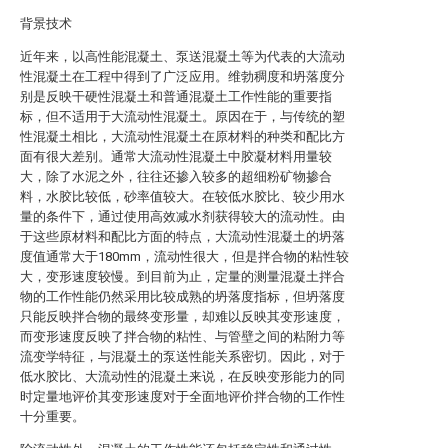
背景技术
近年来，以高性能混凝土、泵送混凝土等为代表的大流动
性混凝土在工程中得到了广泛应用。维勃稠度和坍落度分
别是反映干硬性混凝土和普通混凝土工作性能的重要指
标，但不适用于大流动性混凝土。原因在于，与传统的塑
性混凝土相比，大流动性混凝土在原材料的种类和配比方
面有很大差别。通常大流动性混凝土中胶凝材料用量较
大，除了水泥之外，往往还掺入较多的超细粉矿物掺合
料，水胶比较低，砂率值较大。在较低水胶比、较少用水
量的条件下，通过使用高效减水剂获得较大的流动性。由
于这些原材料和配比方面的特点，大流动性混凝土的坍落
度值通常大于180mm，流动性很大，但是拌合物的粘性较
大，变形速度较慢。到目前为止，定量的测量混凝土拌合
物的工作性能仍然采用比较成熟的坍落度指标，但坍落度
只能反映拌合物的最终变形量，却难以反映其变形速度，
而变形速度反映了拌合物的粘性、与管壁之间的粘附力等
流变学特征，与混凝土的泵送性能关系密切。因此，对于
低水胶比、大流动性的混凝土来说，在反映变形能力的同
时定量地评价其变形速度对于全面地评价拌合物的工作性
十分重要。