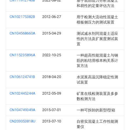
CN111912746B
2022-08-02
基于底部阻力分析混凝土
和易性的定量评估方法
CN102175382B
2012-06-27
用于检测大流动性混凝土
模板侧压力的测试装置
CN104568660A
2015-04-29
测试减水剂同混凝土适应
性的方法及扩展度测试装
置
CN115235896A
2022-10-25
一种超高性能混凝土与钢
筋的粘结滑移本构关系计
算方法
CN106124741B
2018-04-20
水泥浆高温沉降稳定性测
试装置
CN102445244A
2012-05-09
矿浆在线检测装置及多参
数检测方法
CN104749349A
2015-07-01
一种可拆卸的新型l型箱
CN203053818U
2013-07-10
自密实混凝土工作性能测
量仪