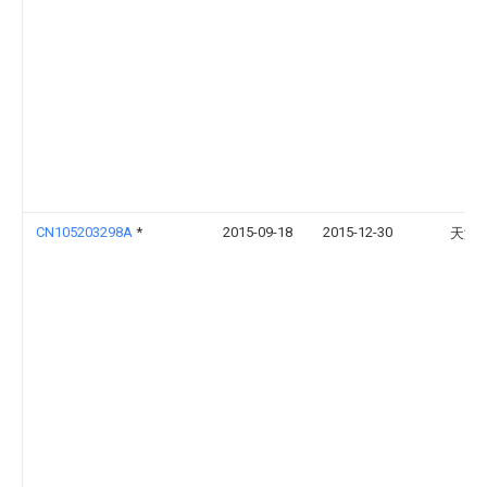
CN105203298A
*
2015-09-18
2015-12-30
天津