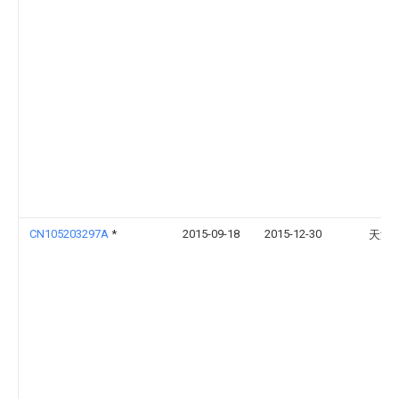
CN105203297A
*
2015-09-18
2015-12-30
天津