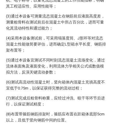
机、电子称等，以量化流态混凝土的工作性能指标，明确
其工程适应性、应用性能等；
(3)通过本设备可测量流态混凝土在钢筋前后液面高度差，
测量粗骨料在测试前后在混凝土中所占百分比，进而可量
化其流动特性和通过能力；
(4)采用本设备测试前，可采用塌落度筒、J形环等对流态
混凝土性能做简要评估，进而确定L型箱水平长度、钢筋排
架布置等；
(5)通过本设备宜测试不同时刻流态混凝土流场变化，通过
流体表面角及液面变化，利用流体力学相关公式或数值模
拟方法，反演关键流动参数；
(6)测试高流动性混凝土时，竖向箱体内混凝土充填高度不
宜低于0.75m，以保证获得完整的流动过程；
(7)测试完成后粗骨料称重，应经过冲洗、晾干等环节后进
行，以保证测试精度；
(8)布置带箍筋钢筋排架时，箍筋应布置在距箱体底部5cm
以上，且低于竖向钢筋中间的位置。