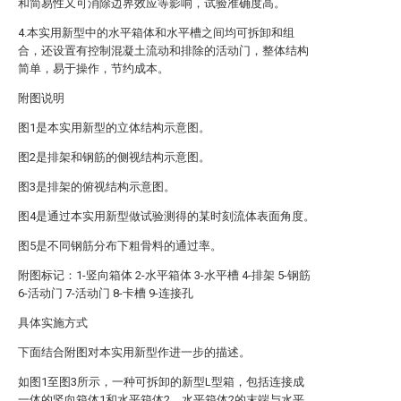
和简易性又可消除边界效应等影响，试验准确度高。
4.本实用新型中的水平箱体和水平槽之间均可拆卸和组
合，还设置有控制混凝土流动和排除的活动门，整体结构
简单，易于操作，节约成本。
附图说明
图1是本实用新型的立体结构示意图。
图2是排架和钢筋的侧视结构示意图。
图3是排架的俯视结构示意图。
图4是通过本实用新型做试验测得的某时刻流体表面角度。
图5是不同钢筋分布下粗骨料的通过率。
附图标记：1-竖向箱体 2-水平箱体 3-水平槽 4-排架 5-钢筋
6-活动门 7-活动门 8-卡槽 9-连接孔
具体实施方式
下面结合附图对本实用新型作进一步的描述。
如图1至图3所示，一种可拆卸的新型L型箱，包括连接成
一体的竖向箱体1和水平箱体2，水平箱体2的末端与水平