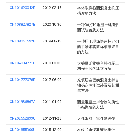
CN101620042B
2012-02-15
本体取样检测混凝土抗压
强度的方法
CN108827827B
2020-10-30
一种3d打印混凝土建造性
测试装置及方法
CN108061592B
2019-08-13
一种用于现场快速标定钢
筋半灌浆套筒标准灌浆量
的方法
CN104834771B
2018-03-30
大掺量矿物掺合料混凝土
测强曲线的建立方法
CN104777078B
2017-06-09
充填层自密实混凝土拌合
物稳定性测试装置及其测
试方法
CN101936867A
2011-01-05
测量混凝土拌合物匀质性
与黏聚性的方法
CN202562833U
2012-11-28
大孔混凝土试件渗透仪
CN204855300U
2015-12-09
在线式水泥浆液比重计