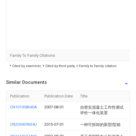
Family To Family Citations
* Cited by examiner, † Cited by third party, ‡ Family to family citation
Similar Documents
Publication
Publication Date
Title
CN101008640A
2007-08-01
自密实混凝土工作性测试
评价一体化装置
CN204439634U
2015-07-01
一种可拆卸的新型l型箱