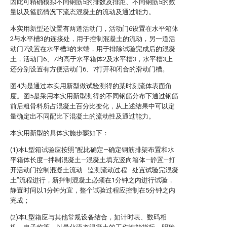
因此可精确模拟不同钢筋5的排数及排距、不同钢筋5的数
量以及箍筋情况下流态混凝土的流动及通过能力。
本实用新型还设置有两道活动门，活动门6设置在水平箱体
2与水平槽3的连接处，用于控制混凝土的流动，另一道活
动门7设置在水平槽3的末端，用于排除试验完成后的混凝
土，活动门6、7均高于水平箱体2及水平槽3，水平槽3上
还分别设置有方便活动门6、7打开和闭合的滑动门槽。
图4为是通过本实用新型做试验测得的某时刻流体表面角
度。图5是采用本实用新型测得的不同钢筋分布下通过钢筋
前后粗骨料所占混凝土百分比变化，从上述结果中可以定
量确定出不同配比下混凝土的流动性及通过能力。
本实用新型的具体实施步骤如下：
(1)本L型箱试验应按照“配比确定—确定钢筋排架布置和水
平箱体长度—拌制混凝土—混凝土填充竖向箱体—静置—打
开活动门控制混凝土流动—监测流动过程—处置试验完混凝
土”流程进行，新拌制混凝土必须在1分钟之内进行试验，
静置时间以1分钟为宜，整个试验过程应控制在5分钟之内
完成；
(2)本L型箱应与其他常规设备结合，如计时表、数码相