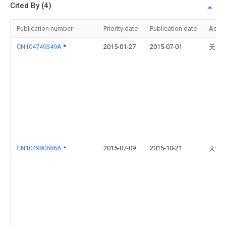
Cited By (4)
Publication number
Priority date
Publication date
Assi
CN104749349A
*
2015-01-27
2015-07-01
天津
CN104990686A
*
2015-07-09
2015-10-21
天津