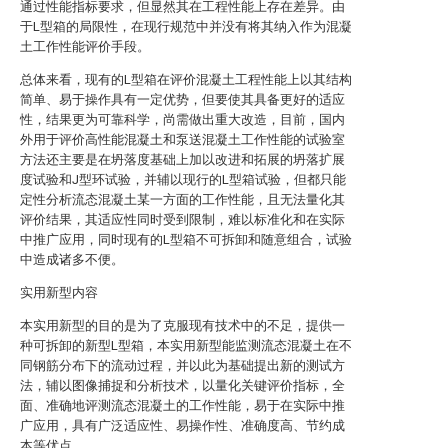
通过性能指标要求，但显然其在工程性能上存在差异。由
于L型箱的局限性，在现行规范中并没有将其纳入作为混凝
土工作性能评价手段。
总体来看，现有的L型箱在评价混凝土工程性能上以其结构
简单、易于操作具有一定优势，但要使其具备更好的适应
性，结果更为可靠科学，尚需做出重大改造，目前，国内
外用于评价高性能混凝土和泵送混凝土工作性能的试验室
方法还主要是在坍落度基础上加以改进和拓展的坍落扩展
度试验和J型环试验，并辅以现行的L型箱试验，但都只能
定性分析流态混凝土某一方面的工作性能，且无法量化其
评价结果，其适应性同时受到限制，难以标准化和在实际
中推广应用，同时现有的L型箱不可拆卸和随意组合，试验
中造成诸多不便。
实用新型内容
本实用新型的目的是为了克服现有技术中的不足，提供一
种可拆卸的新型L型箱，本实用新型能监测流态混凝土在不
同钢筋分布下的流动过程，并以此为基础提出新的测试方
法，辅以图像捕捉和分析技术，以量化关键评价指标，全
面、准确地评测流态混凝土的工作性能，易于在实际中推
广应用，具有广泛适应性、易操作性、准确度高、节约成
本等优点。