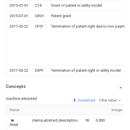
2015-07-01
C14
Grant of patent or utility model
2015-07-01
GR01
Patent grant
2017-03-22
CF01
Termination of patent right due to non-payment
2017-03-22
EXPY
Termination of patent right or utility model
Concepts
machine-extracted
Download
Filter table
Name
Image
claims,abstract,description
18
0.000
Steel