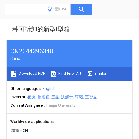
一种可拆卸的新型l型箱
CN204439634U
China
Download PDF
Find Prior Art
Similar
Other languages
English
Inventor
崔溦
曾拓程
王晶
沈起宁
谭毅
王智益
Current Assignee
Tianjin University
Worldwide applications
2015
CN