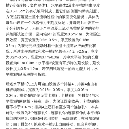
槽3活动连接，竖向箱体1、水平箱体2及水平槽3均由厚度
在0.5-1.5cm的有机玻璃制成，且它们的侧面均标有刻度，
方便追踪混凝土整个流动过程中的液面变化情况，具体为
每5cm设置一个方格作为主刻度标记，并每隔1cm设置一
个分刻度标记；为保证产生混凝土流动所需的足够的势能
并兼顾试验方便，竖向箱体1的高度为0.5m-1m，为消除边
界效应，宽度设置为0.2m-0.5m，厚度设置为0.15m-
0.3m；为获得完成流动过程中混凝土流速及液面变化状
况，所述水平箱体2和水平槽3的总长为1.2m-2.5m，宽度
为0.2m-0.5m，高度为0.1m-0.3m，其中水平箱体2的长度
设置为0.1m-0.3m；水平槽3设置有可拆卸的延长段，延长
段长度为0.5m‐1.2m，若仅测试混凝土的通过能力时，水
平槽3的延长段即可拆除。
所述水平槽3的上方可自由设置多个排架4，排架4也由有
机玻璃制成，宽度为0.015m-0.05m，厚度为0.03m-
0.04m，排架4的两侧设置卡槽8，卡槽8用于将排架4与水
平槽3的两侧板卡接在一起，为保证固定效果，卡槽8的深
度不小于0.02m；排架4上还打有至少两个连接孔9，本实
施例中设置为3个连接孔9，连接孔9内连接有伸向水平槽3
底部的钢筋5，钢筋5可选用带肋、光圆形式，亦可加焊箍
筋；由于排架4可以在水平槽3上自由移动、组合和拆卸，