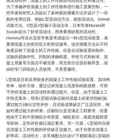
除流动性外，混凝土的工作性能还包括稳定性和通过性。
为了准确评价混凝土的工作性能和进行施工质量控制，一
些学者和研究人员提出了多种新的测量方法并设计了一些
新的专用仪器。例如L型流动仪方法、箱形流动法、Orimet
试验方法、O型及V型漏斗流动法等，日本学者Murata和
Suzuki提出了斜管流动法，用来量测砂浆的流动性，
Homma等还从流变学角度考虑提出一种J型流动装置，来
量测混凝土的剪切应力和剪切速率。这些测量方法从不同
角度反映了混凝土的工作性能，但是在试验装置的制作、
试验的易操作性、控制的准确程度、评价方式和标准、混
凝土用量等方面还不够完善，而且部分仪器价格昂贵，须
由经专门训练的人员使用，不具普遍性。
L型箱是目前采用较多的混凝土工作性能试验装置。其结构
简单，操作方便，通过记录混凝土高度和肉眼观察，可用
于评价混凝土的流动性和通过能力。但是，由于混凝土工
作性态复杂，现有L型箱试验仅能对混凝土的某些指标(如
通过能力)做出定性评价，且试验成果缺乏广泛适应性，例
如对通过能力的评测，仅能给出是否满足工程要求，但显
然由于工程中受钢筋分布密度，钢筋直径，表面光圆程度
等影响，定性评价难以满足要求。另一方面，L型箱对自密
实混凝土工作性能的评价缺乏说服力。由于自密实混凝土
砂率高，流动性大，在常规配合比设计下都能满足L型箱的