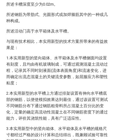
所述卡槽深度至少为0.02m。
所述钢筋为带肋式、光圆形式或加焊箍筋其中的一种或几
种构成。
所述活动门高于水平箱体及水平槽。
与现有技术相比，本实用新型的技术方案所带来的有益效
果是：
1.本实用新型的竖向箱体、水平箱体及水平槽侧面均设置
有刻度，且均由有机玻璃制成，可通过观测混凝土流动过
程，记录其不同时刻液面(流体表面角度)和流速变化，进
而确定出流态混凝土的关键流变参数，如屈服应力和塑性
粘度；
2.本实用新型的水平槽上方通过排架设置有伸向水平槽底
部的钢筋，以便使模拟效果达到最佳，通过该设置可测试
不同钢筋分布下通过钢筋粗骨料所占混凝土百分比的变
化，定量的确定高流动性混凝土在不同钢筋密度下的通过
能力，评价其浇筑性能，具有广泛适应性。
3.本实用新型中的竖向箱体、水平箱体及水平槽的规格尺
寸都经过严格的设计计算和总结得出，既兼顾试验可靠性