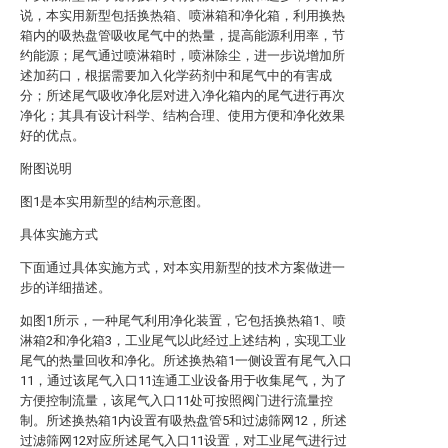
说，本实用新型包括换热箱、喷淋箱和净化箱，利用换热
箱内的吸热盘管吸收尾气中的热量，提高能源利用率，节
约能源；尾气通过喷淋箱时，喷淋除尘，进一步说增加所
述加药口，根据需要加入化学药剂中和尾气中的有害成
分；所述尾气吸收净化层对进入净化箱内的尾气进行再次
净化；其具有设计科学、结构合理、使用方便和净化效果
好的优点。
附图说明
图1是本实用新型的结构示意图。
具体实施方式
下面通过具体实施方式，对本实用新型的技术方案做进一
步的详细描述。
如图1所示，一种尾气利用净化装置，它包括换热箱1、喷
淋箱2和净化箱3，工业尾气以此经过上述结构，实现工业
尾气的热量回收和净化。所述换热箱1一侧设置有尾气入口
11，通过该尾气入口11连通工业设备用于收集尾气，为了
方便控制流量，该尾气入口11处可按照阀门进行流量控
制。所述换热箱1内设置有吸热盘管5和过滤筛网12，所述
过滤筛网12对应所述尾气入口11设置，对工业尾气进行过