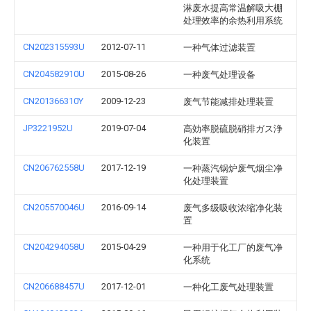
淋废水提高常温解吸大棚
处理效率的余热利用系统
CN202315593U
2012-07-11
一种气体过滤装置
CN204582910U
2015-08-26
一种废气处理设备
CN201366310Y
2009-12-23
废气节能减排处理装置
JP3221952U
2019-07-04
高効率脱硫脱硝排ガス浄
化装置
CN206762558U
2017-12-19
一种蒸汽锅炉废气烟尘净
化处理装置
CN205570046U
2016-09-14
废气多级吸收浓缩净化装
置
CN204294058U
2015-04-29
一种用于化工厂的废气净
化系统
CN206688457U
2017-12-01
一种化工废气处理装置