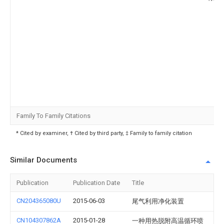
Family To Family Citations
* Cited by examiner, † Cited by third party, ‡ Family to family citation
Similar Documents
Publication
Publication Date
Title
CN204365080U
2015-06-03
尾气利用净化装置
CN104307862A
2015-01-28
一种用热脱附高温循环喷