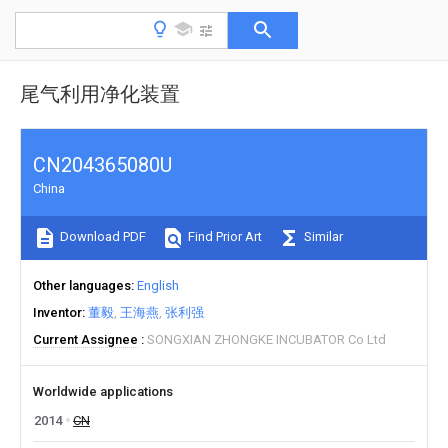
尾气利用净化装置
CN204365080U
China
Download PDF
Find Prior Art
Similar
Other languages
English
Inventor
董毅
王海燕
张利强
Current Assignee
SONGXIAN ZHONGKE INCUBATOR Co Ltd
Worldwide applications
2014
CN