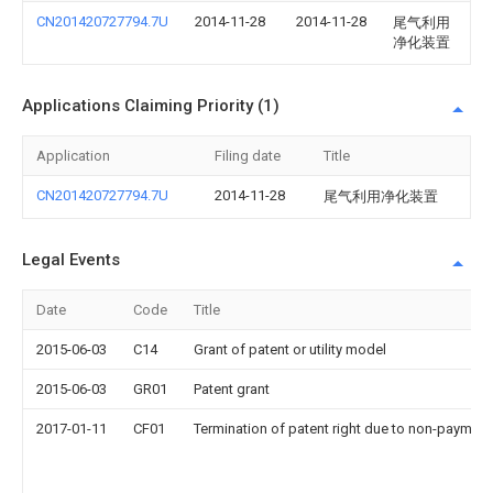
CN201420727794.7U
2014-11-28
2014-11-28
尾气利用
净化装置
Applications Claiming Priority (1)
Application
Filing date
Title
CN201420727794.7U
2014-11-28
尾气利用净化装置
Legal Events
Date
Code
Title
2015-06-03
C14
Grant of patent or utility model
2015-06-03
GR01
Patent grant
2017-01-11
CF01
Termination of patent right due to non-payment