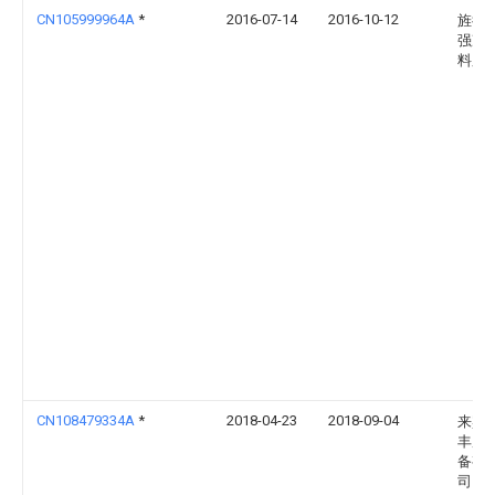
CN105999964A
*
2016-07-14
2016-10-12
旌德
强净
料厂
CN108479334A
*
2018-04-23
2018-09-04
来宾
丰厨
备有
司