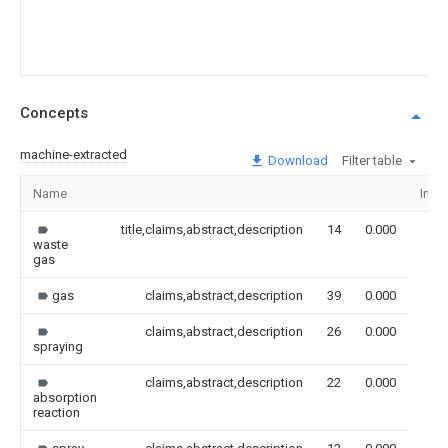
Concepts
machine-extracted
Download
Filter table
Name
Ima
title,claims,abstract,description
14
0.000
waste
gas
gas
claims,abstract,description
39
0.000
claims,abstract,description
26
0.000
spraying
claims,abstract,description
22
0.000
absorption
reaction