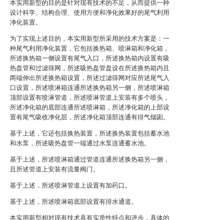
本实用新型的目的是针对现有技术的不足，从而提供一种
设计科学、结构合理、使用方便和净化效果好的尾气利用
净化装置。
为了实现上述目的，本实用新型所采用的技术方案是：一
种尾气利用净化装置，它包括换热箱、喷淋箱和净化箱，
所述换热箱一侧设置有尾气入口，所述换热箱内设置有吸
热盘管和过滤筛网，所述吸热盘管盘设在所述换热箱内且
两端伸出所述换热箱设置，所述过滤筛网对应所述尾气入
口设置，所述喷淋箱连通所述换热箱另一侧，所述喷淋箱
顶部设置有喷淋管道，所述喷淋管道上安装有多个喷头，
所述净化箱的底部连通所述喷淋箱，所述净化箱的上部设
置有尾气吸收净化层，所述净化箱顶部连通有排气烟囱。
基于上述，它还包括换热装置，所述换热装置包括蓄水池
和水泵，所述吸热盘管一端通过水泵连通蓄水池。
基于上述，所述喷淋箱通过管道连通所述换热箱另一侧，
且所述管道上安装有流量阀门。
基于上述，所述喷淋管道上设置有加药口。
基于上述，所述喷淋箱底部设置有排水通道。
本实用新型相对现有技术具有实质性特点和进步，具体的