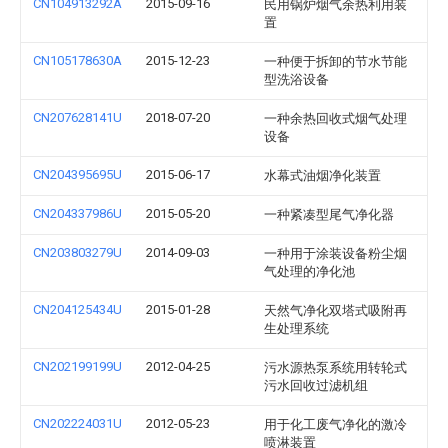
CN104913292A
2015-09-16
民用锅炉烟气余热利用装
置
CN105178630A
2015-12-23
一种便于拆卸的节水节能
型洗浴设备
CN207628141U
2018-07-20
一种余热回收式烟气处理
设备
CN204395695U
2015-06-17
水幕式油烟净化装置
CN204337986U
2015-05-20
一种紧凑型尾气净化器
CN203803279U
2014-09-03
一种用于涂装设备粉尘烟
气处理的净化池
CN204125434U
2015-01-28
天然气净化双塔式吸附再
生处理系统
CN202199199U
2012-04-25
污水源热泵系统用转轮式
污水回收过滤机组
CN202224031U
2012-05-23
用于化工废气净化的激冷
喷淋装置