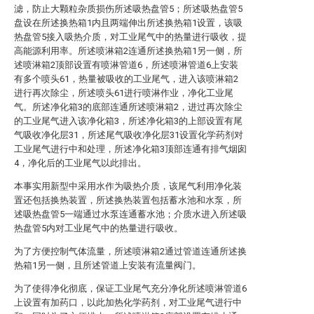
滤，防止大颗粒杂质损伤所述吸热盘管5；所述吸热盘管5
盘设在所述换热箱1内且两端伸出所述换热箱1设置，该吸
热盘管5接入吸热介质，对工业尾气中的热量进行吸收，提
高能源利用率。所述喷淋箱2连通所述换热箱1另一侧，所
述喷淋箱2顶部设置有喷淋管道6，所述喷淋管道6上安装
有多个喷头61，热量被吸收的工业尾气，进入该喷淋箱2
进行再次除尘，所述喷头61进行喷淋作业，净化工业尾
气。所述净化箱3的底部连通所述喷淋箱2，进过再次除尘
的工业尾气进入该净化箱3，所述净化箱3的上部设置有尾
气吸收净化层31，所述尾气吸收净化层31设置化学药剂对
工业尾气进行中和处理，所述净化箱3顶部连通有排气烟囱
4，净化后的工业尾气以此排出。
本事实用新型中采用水作为吸热介质，该尾气利用净化装
置还包括换热装置，所述换热装置包括蓄水池和水泵，所
述吸热盘管5一端通过水泵连通蓄水池；介质水进入所述吸
热盘管5内对工业尾气中的热量进行吸收。
为了方便控制气体流量，所述喷淋箱2通过管道连通所述换
热箱1另一侧，且所述管道上安装有流量阀门。
为了使得净化彻底，保证工业尾气充分净化所述喷淋管道6
上设置有加药口，以此加热化学药剂，对工业尾气进行中