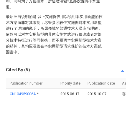
和。同时为了方便排水，所述喷淋箱2底部设置有排水通
道。
最后应当说明的是:以上实施例仅用以说明本实用新型的技
术方案而非对其限制；尽管参照较佳实施例对本实用新型
进行了详细的说明，所属领域的普通技术人员应当理解：
依然可以对本实用新型的具体实施方式进行修改或者对部
分技术特征进行等同替换；而不脱离本实用新型技术方案
的精神，其均应涵盖在本实用新型请求保护的技术方案范
围当中。
Cited By (5)
Publication number
Priority date
Publication date
Assi
CN104959006A
*
2015-06-17
2015-10-07
容秀