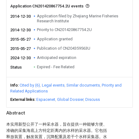
Application CN201420867754.2U events
Application filed by Zhejiang Marine Fisheries
2014-12-30
Research Institute
Priority to CN201420867754.2U
2014-12-30
Application granted
2015-05-27
Publication of CN204359563U
2015-05-27
Anticipated expiration
2024-12-30
Expired - Fee Related
Status
Info
Cited by (6)
Legal events
Similar documents
Priority and
Related Applications
External links
Espacenet
Global Dossier
Discuss
Abstract
本实用新型公开了一种采水器，旨在提供一种能够方便、
准确的采集海底上方特定距离内的水样的采水器。它包括
释放装置，触发装置，沉降配重及若干个水样采集器。水