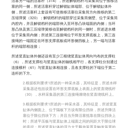
活塞另一端的活塞杆（314），所述解锁档杆与采集筒位于推移活
塞的同一侧，所述活塞杆穿过解锁缸体端部、位于解锁缸体外
侧，所述活塞杆上套设有可使推移活塞往采集筒方向推移的第二
压缩弹簧（320）；解锁档杆的端部穿过采集筒侧壁、位于采集筒
内腔内，并且解锁档杆的端部伸入至环形凸块端面的内侧；当环
形凸块及第三压缩弹簧移动至解锁档杆的同一侧时，所述进水槽
位于采集筒内侧；所述第三连接绳位于环形支撑底板上，第三连
接绳的一端固定在环形支撑底板或环形侧挡板上，另一端与活塞
杆的端部相连接；
所述竖直缸体外侧还设有至少三根绕竖直缸体周向均布的支撑柱
（6），所述支撑柱与竖直缸体的轴线相平行，各支撑柱分别通过
连接横杆（61）与竖直缸体相连接，且各支撑柱的下端位于第二
连杆的下方。
2.根据权利要求1所述的一种采水器，其特征是，所述水样
采集器还包括设置在环形支撑底板上表面上的竖直绕线杆
（30），水样采集器的第三连接绳缠绕在竖直绕线杆上。
3.根据权利要求1所述的一种采水器，其特征是，所述竖直
缸体内侧面上、位于隔板下方设有限位挡块，所述升降活
塞位于限位挡块下方；并且当升降活塞抵靠在限位挡块上
时；所述平压板与竖直缸体上端面之间的间距大于限位球
的直径；所述竖直缸体的浮力大于释放装置及触发装置的