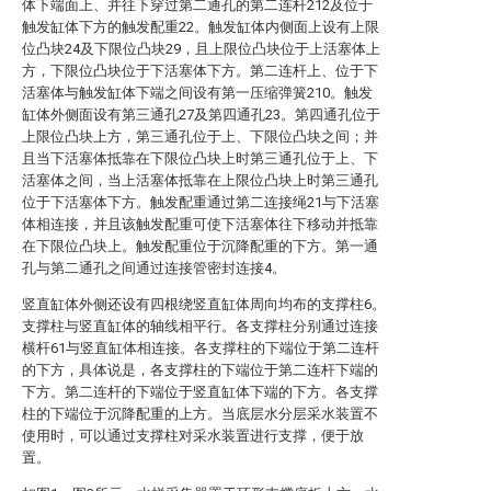
体下端面上、并往下穿过第二通孔的第二连杆212及位于
触发缸体下方的触发配重22。触发缸体内侧面上设有上限
位凸块24及下限位凸块29，且上限位凸块位于上活塞体上
方，下限位凸块位于下活塞体下方。第二连杆上、位于下
活塞体与触发缸体下端之间设有第一压缩弹簧210。触发
缸体外侧面设有第三通孔27及第四通孔23。第四通孔位于
上限位凸块上方，第三通孔位于上、下限位凸块之间；并
且当下活塞体抵靠在下限位凸块上时第三通孔位于上、下
活塞体之间，当上活塞体抵靠在上限位凸块上时第三通孔
位于下活塞体下方。触发配重通过第二连接绳21与下活塞
体相连接，并且该触发配重可使下活塞体往下移动并抵靠
在下限位凸块上。触发配重位于沉降配重的下方。第一通
孔与第二通孔之间通过连接管密封连接4。
竖直缸体外侧还设有四根绕竖直缸体周向均布的支撑柱6。
支撑柱与竖直缸体的轴线相平行。各支撑柱分别通过连接
横杆61与竖直缸体相连接。各支撑柱的下端位于第二连杆
的下方，具体说是，各支撑柱的下端位于第二连杆下端的
下方。第二连杆的下端位于竖直缸体下端的下方。各支撑
柱的下端位于沉降配重的上方。当底层水分层采水装置不
使用时，可以通过支撑柱对采水装置进行支撑，便于放
置。