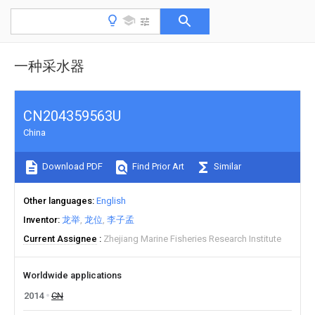
一种采水器
CN204359563U
China
Download PDF
Find Prior Art
Similar
Other languages
English
Inventor
龙举
龙位
李子孟
Current Assignee
Zhejiang Marine Fisheries Research Institute
Worldwide applications
2014
CN