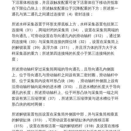
下活塞体相连接，并且该触发配重可使下活塞体往下移动并抵靠
在下限位凸块上；所述触发配重位于沉降配重的下方；所述第一
通孔与第二通孔之间通过连接管（4）密封连接；
所述水样采集器置于环形支撑底板上方，水样采集器置包括第三
连接绳（31），两端封闭的采集筒（34），设置在采集筒两端的
导向通孔，可滑动设置在导向通孔内的滑动轴杆（312），通过第
四连接绳（33）与采集筒连接的限位球（32），设置在采集筒上
的解锁装置（39）及浮力体（311），并且浮力体的浮力大于水
样采集器的重力；所述第四连接绳的长度小于第三连接绳的长
度；
所述滑动轴杆穿过采集筒两端的导向通孔，且导向通孔内侧面
上、位于导向通孔与滑动轴杆之间设有第二密封圈，滑动轴杆中
部、位于采集筒内设有环形凸块（38），滑动轴杆外侧面上设有
沿滑动轴杆轴向延伸的进水槽（310），且进水槽的长度大于导向
通孔的长度；所述滑动轴杆上、位于环形凸块与采集筒一端之间
套设有第三压缩弹簧（37），所述第三压缩弹簧与进水槽位于环
形凸块的相对两侧；
所述解锁装置包括设置在采集筒外侧面中部，并与采集筒相垂直
的解锁缸体（313），可滑动设置在解锁缸体内的推移活塞
（315），设置在推移活塞一端的解锁档杆（318）及设置在推移