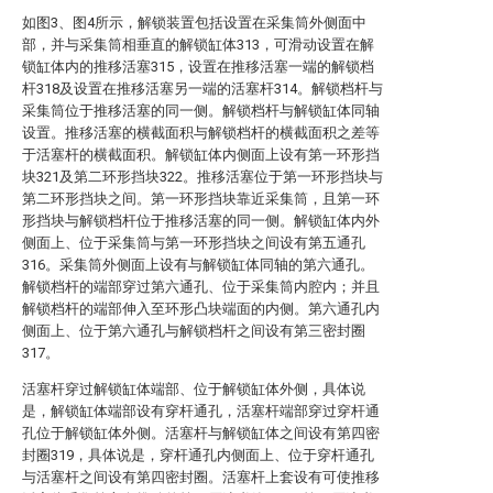
如图3、图4所示，解锁装置包括设置在采集筒外侧面中
部，并与采集筒相垂直的解锁缸体313，可滑动设置在解
锁缸体内的推移活塞315，设置在推移活塞一端的解锁档
杆318及设置在推移活塞另一端的活塞杆314。解锁档杆与
采集筒位于推移活塞的同一侧。解锁档杆与解锁缸体同轴
设置。推移活塞的横截面积与解锁档杆的横截面积之差等
于活塞杆的横截面积。解锁缸体内侧面上设有第一环形挡
块321及第二环形挡块322。推移活塞位于第一环形挡块与
第二环形挡块之间。第一环形挡块靠近采集筒，且第一环
形挡块与解锁档杆位于推移活塞的同一侧。解锁缸体内外
侧面上、位于采集筒与第一环形挡块之间设有第五通孔
316。采集筒外侧面上设有与解锁缸体同轴的第六通孔。
解锁档杆的端部穿过第六通孔、位于采集筒内腔内；并且
解锁档杆的端部伸入至环形凸块端面的内侧。第六通孔内
侧面上、位于第六通孔与解锁档杆之间设有第三密封圈
317。
活塞杆穿过解锁缸体端部、位于解锁缸体外侧，具体说
是，解锁缸体端部设有穿杆通孔，活塞杆端部穿过穿杆通
孔位于解锁缸体外侧。活塞杆与解锁缸体之间设有第四密
封圈319，具体说是，穿杆通孔内侧面上、位于穿杆通孔
与活塞杆之间设有第四密封圈。活塞杆上套设有可使推移