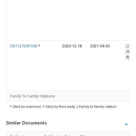
CN112729910A
*
2020-12-18
2021-04-30
江苏
洋水
究所
Family To Family Citations
* Cited by examiner, † Cited by third party, ‡ Family to family citation
Similar Documents