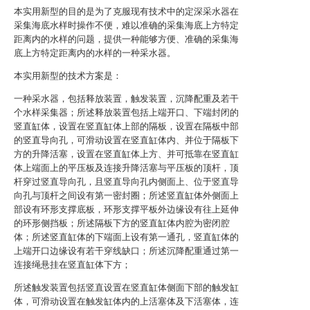
本实用新型的目的是为了克服现有技术中的定深采水器在
采集海底水样时操作不便，难以准确的采集海底上方特定
距离内的水样的问题，提供一种能够方便、准确的采集海
底上方特定距离内的水样的一种采水器。
本实用新型的技术方案是：
一种采水器，包括释放装置，触发装置，沉降配重及若干
个水样采集器；所述释放装置包括上端开口、下端封闭的
竖直缸体，设置在竖直缸体上部的隔板，设置在隔板中部
的竖直导向孔，可滑动设置在竖直缸体内、并位于隔板下
方的升降活塞，设置在竖直缸体上方、并可抵靠在竖直缸
体上端面上的平压板及连接升降活塞与平压板的顶杆，顶
杆穿过竖直导向孔，且竖直导向孔内侧面上、位于竖直导
向孔与顶杆之间设有第一密封圈；所述竖直缸体外侧面上
部设有环形支撑底板，环形支撑平板外边缘设有往上延伸
的环形侧挡板；所述隔板下方的竖直缸体内腔为密闭腔
体；所述竖直缸体的下端面上设有第一通孔，竖直缸体的
上端开口边缘设有若干穿线缺口；所述沉降配重通过第一
连接绳悬挂在竖直缸体下方；
所述触发装置包括竖直设置在竖直缸体侧面下部的触发缸
体，可滑动设置在触发缸体内的上活塞体及下活塞体，连