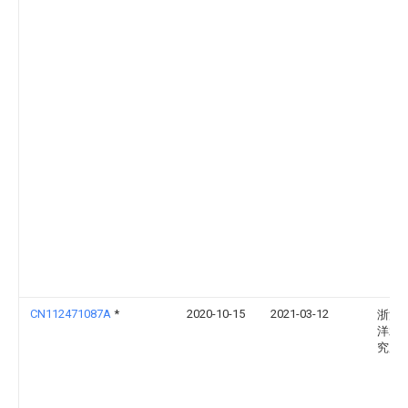
CN112471087A
*
2020-10-15
2021-03-12
浙江
洋水
究所