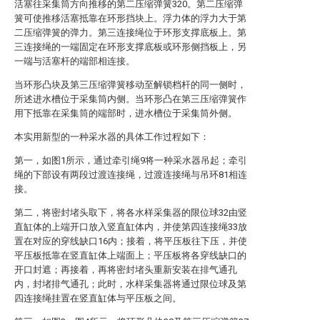
活塞往采集筒方向推移的第二压缩弹簧320。第二压缩弹
簧可使推移活塞抵靠在环形挡块上。浮力体的浮力大于第
二压缩弹簧的弹力。第三连接绳位于环形支撑底板上。第
三连接绳的一端固定在环形支撑底板或环形侧挡板上，另
一端与活塞杆的端部相连接。
当环形凸块及第三压缩弹簧移动至解锁档杆的同一侧时，
所述进水槽位于采集筒内侧。当环形凸在第三压缩弹簧作
用下抵靠在采集筒的端部时，进水槽位于采集筒外侧。
本实用新型的一种采水器的具体工作过程如下：
第一，如图1所示，通过牵引绳9将一种采水器吊起；牵引
绳的下部设有两段过渡连接绳，过渡连接绳与吊环81相连
接。
第二，将密封堵头取下，将各水样采集器的限位球32由竖
直缸体的上端开口放入竖直缸体内，并使第四连接绳33放
置在对应的穿线缺口16内；接着，将平压板往下压，并使
平压板抵靠在竖直缸体上端面上；平压板将各穿线缺口的
开口封遮；再接着，再将密封堵头重新安装在排气通孔
内，封堵排气通孔；此时，水样采集器将通过限位球及第
四连接绳挂置在竖直缸体与平压板之间。