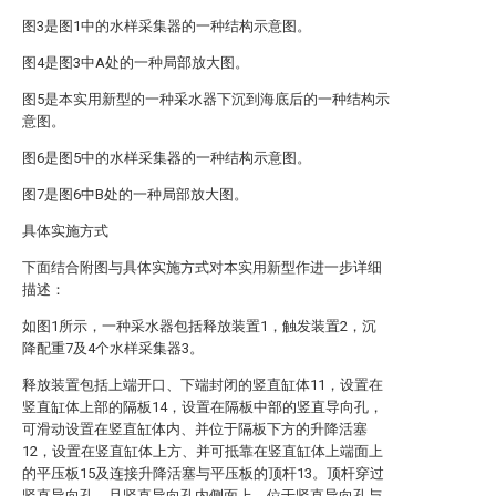
图3是图1中的水样采集器的一种结构示意图。
图4是图3中A处的一种局部放大图。
图5是本实用新型的一种采水器下沉到海底后的一种结构示
意图。
图6是图5中的水样采集器的一种结构示意图。
图7是图6中B处的一种局部放大图。
具体实施方式
下面结合附图与具体实施方式对本实用新型作进一步详细
描述：
如图1所示，一种采水器包括释放装置1，触发装置2，沉
降配重7及4个水样采集器3。
释放装置包括上端开口、下端封闭的竖直缸体11，设置在
竖直缸体上部的隔板14，设置在隔板中部的竖直导向孔，
可滑动设置在竖直缸体内、并位于隔板下方的升降活塞
12，设置在竖直缸体上方、并可抵靠在竖直缸体上端面上
的平压板15及连接升降活塞与平压板的顶杆13。顶杆穿过
竖直导向孔，且竖直导向孔内侧面上、位于竖直导向孔与