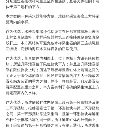
分别通过连接横杆与竖直缸体相连接，且各支撑柱的下端
位于第二连杆的下方。
本方案的一种采水器能够方便、准确的采集海底上方特定
距离内的水样。
作为优选，水样采集器还包括设置在环形支撑底板上表面
上的竖直绕线杆，水样采集器的第三连接绳缠绕在竖直绕
线杆上。本方案结构可避免各水样采集器的第三连接绳相
互缠绕，而影响海底水采样设备的正常使用。
作为优选，竖直缸体内侧面上、位于隔板下方设有限位挡
块，所述升降活塞位于限位挡块下方；并且当升降活塞抵
靠在限位挡块上时；所述平压板与竖直缸体上端面之间的
间距大于限位球的直径；所述竖直缸体的浮力大于释放装
置及触发装置的重力之和，并小于释放装置、触发装置及
沉降配重的重力之和。本方案有利于准确的采集海底上方
特定距离内的水样。
作为优选，所述解锁缸体内侧面上设有第一环形挡块及第
二环形挡块，推移活塞位于第一环形挡块与第二环形挡块
之间，第一环形挡块靠近采集筒，且第一环形挡块与解锁
档杆位于推移活塞的同一侧，所述解锁缸体内外侧面上、
位于采集筒与第一环形挡块之间设有第五通孔；所述采集