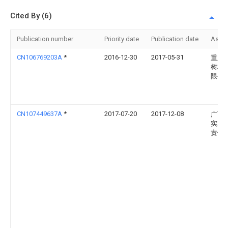
Cited By (6)
Publication number
Priority date
Publication date
Assi
CN106769203A
*
2016-12-30
2017-05-31
重庆
树科
限公
CN107449637A
*
2017-07-20
2017-12-08
广西
实业
责任