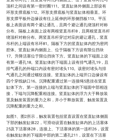
顶杆之间设有第一密封圈111。竖直缸体外侧面上部设有
环形支撑底板112。环形支撑底板与竖直缸体相垂直。环
形支撑平板外边缘设有往上延伸的环形侧挡板113。平压
板上表面设有两个避让通孔，且两个避让通孔绕顶杆对称
分布。隔板上表面上设有两根竖直吊杆8，且两根竖直吊杆
绕顶杆对称分布。两竖直吊杆穿过对应的避让通孔，竖直
吊杆的上端设有吊环81。隔板下方的竖直缸体内腔为密闭
腔体。竖直缸体内侧面上、位于隔板下方设有限位挡块
17。升降活塞位于限位挡块下方。竖直缸体的下端面上设
有第一通孔18。竖直缸体的下端面上设有排气通孔19，且
排气通孔的外端口内设有密封堵头110。该密封堵头与排
气通孔之间通过螺纹连接。竖直缸体的上端开口边缘设有
四个穿线缺口16。沉降配重通过第一连接绳5悬挂在竖直
缸体下方。第一连接的上端与竖直缸体的下端面中部相连
接，下端与沉降配重相连接。竖直缸体的浮力大于释放装
置及触发装置的重力之和，并小于释放装置、触发装置及
沉降配重的重力之和。
如图1、图2所示，触发装置包括竖直设置在竖直缸体侧面
下部的触发缸体22，可滑动设置在触发缸体内的上活塞体
25及下活塞体28，连接上、下活塞体的第一连杆26，设置
在触发缸体的下端面中部的第二通孔211，设置在下活塞