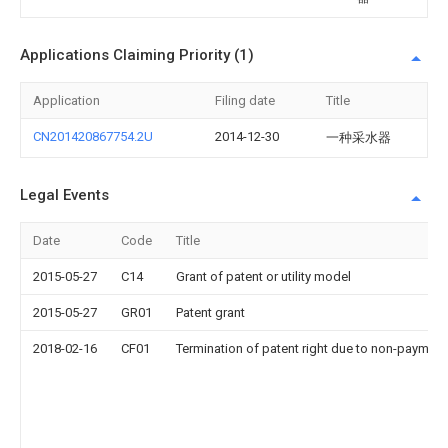
Applications Claiming Priority (1)
Application
Filing date
Title
CN201420867754.2U
2014-12-30
一种采水器
Legal Events
Date
Code
Title
2015-05-27
C14
Grant of patent or utility model
2015-05-27
GR01
Patent grant
2018-02-16
CF01
Termination of patent right due to non-payment