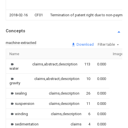
2018-02-16
CF01
Termination of patent right due to non-payment
Concepts
machine-extracted
Download
Filter table
Name
Image
claims,abstract,description
113
0.000
water
claims,abstract,description
10
0.000
gravity
sealing
claims,description
26
0.000
suspension
claims,description
11
0.000
winding
claims,description
6
0.000
sedimentation
claims
4
0.000