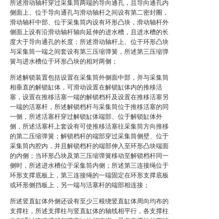
所述滑动轴杆穿过采集筒两端的导向通孔，且导向通孔内
侧面上、位于导向通孔与滑动轴杆之间设有第二密封圈，
滑动轴杆中部、位于采集筒内设有环形凸块，滑动轴杆外
侧面上设有沿滑动轴杆轴向延伸的进水槽，且进水槽的长
度大于导向通孔的长度；所述滑动轴杆上、位于环形凸块
与采集筒一端之间套设有第三压缩弹簧，所述第三压缩弹
簧与进水槽位于环形凸块的相对两侧；
所述解锁装置包括设置在采集筒外侧面中部，并与采集筒
相垂直的解锁缸体，可滑动设置在解锁缸体内的推移活
塞，设置在推移活塞一端的解锁档杆及设置在推移活塞另
一端的活塞杆，所述解锁档杆与采集筒位于推移活塞的同
一侧，所述活塞杆穿过解锁缸体端部、位于解锁缸体外
侧，所述活塞杆上套设有可使推移活塞往采集筒方向推移
的第二压缩弹簧；解锁档杆的端部穿过采集筒侧壁、位于
采集筒内腔内，并且解锁档杆的端部伸入至环形凸块端面
的内侧；当环形凸块及第三压缩弹簧移动至解锁档杆同一
侧时，所述进水槽位于采集筒内侧；所述第三连接绳位于
环形支撑底板上，第三连接绳的一端固定在环形支撑底板
或环形侧挡板上，另一端与活塞杆的端部相连接；
所述竖直缸体外侧还设有至少三根绕竖直缸体周向均布的
支撑柱，所述支撑柱与竖直缸体的轴线相平行，各支撑柱