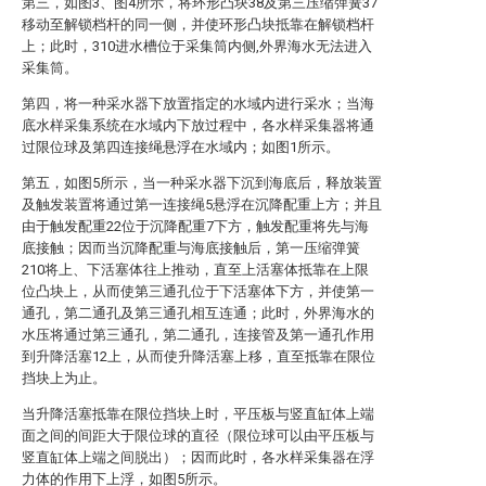
第三，如图3、图4所示，将环形凸块38及第三压缩弹簧37
移动至解锁档杆的同一侧，并使环形凸块抵靠在解锁档杆
上；此时，310进水槽位于采集筒内侧,外界海水无法进入
采集筒。
第四，将一种采水器下放置指定的水域内进行采水；当海
底水样采集系统在水域内下放过程中，各水样采集器将通
过限位球及第四连接绳悬浮在水域内；如图1所示。
第五，如图5所示，当一种采水器下沉到海底后，释放装置
及触发装置将通过第一连接绳5悬浮在沉降配重上方；并且
由于触发配重22位于沉降配重7下方，触发配重将先与海
底接触；因而当沉降配重与海底接触后，第一压缩弹簧
210将上、下活塞体往上推动，直至上活塞体抵靠在上限
位凸块上，从而使第三通孔位于下活塞体下方，并使第一
通孔，第二通孔及第三通孔相互连通；此时，外界海水的
水压将通过第三通孔，第二通孔，连接管及第一通孔作用
到升降活塞12上，从而使升降活塞上移，直至抵靠在限位
挡块上为止。
当升降活塞抵靠在限位挡块上时，平压板与竖直缸体上端
面之间的间距大于限位球的直径（限位球可以由平压板与
竖直缸体上端之间脱出）；因而此时，各水样采集器在浮
力体的作用下上浮，如图5所示。