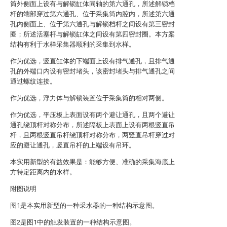
筒外侧面上设有与解锁缸体同轴的第六通孔，所述解锁档
杆的端部穿过第六通孔、位于采集筒内腔内，所述第六通
孔内侧面上、位于第六通孔与解锁档杆之间设有第三密封
圈；所述活塞杆与解锁缸体之间设有第四密封圈。本方案
结构有利于水样采集器顺利的采集到水样。
作为优选，竖直缸体的下端面上设有排气通孔，且排气通
孔的外端口内设有密封堵头，该密封堵头与排气通孔之间
通过螺纹连接。
作为优选，浮力体与解锁装置位于采集筒的相对两侧。
作为优选，平压板上表面设有两个避让通孔，且两个避让
通孔绕顶杆对称分布，所述隔板上表面上设有两根竖直吊
杆，且两根竖直吊杆绕顶杆对称分布，两竖直吊杆穿过对
应的避让通孔，竖直吊杆的上端设有吊环。
本实用新型的有益效果是：能够方便、准确的采集海底上
方特定距离内的水样。
附图说明
图1是本实用新型的一种采水器的一种结构示意图。
图2是图1中的触发装置的一种结构示意图。