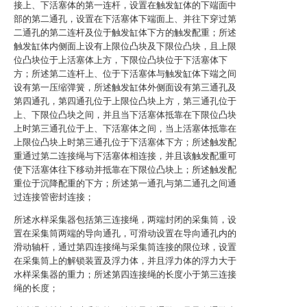
接上、下活塞体的第一连杆，设置在触发缸体的下端面中
部的第二通孔，设置在下活塞体下端面上、并往下穿过第
二通孔的第二连杆及位于触发缸体下方的触发配重；所述
触发缸体内侧面上设有上限位凸块及下限位凸块，且上限
位凸块位于上活塞体上方，下限位凸块位于下活塞体下
方；所述第二连杆上、位于下活塞体与触发缸体下端之间
设有第一压缩弹簧，所述触发缸体外侧面设有第三通孔及
第四通孔，第四通孔位于上限位凸块上方，第三通孔位于
上、下限位凸块之间，并且当下活塞体抵靠在下限位凸块
上时第三通孔位于上、下活塞体之间，当上活塞体抵靠在
上限位凸块上时第三通孔位于下活塞体下方；所述触发配
重通过第二连接绳与下活塞体相连接，并且该触发配重可
使下活塞体往下移动并抵靠在下限位凸块上；所述触发配
重位于沉降配重的下方；所述第一通孔与第二通孔之间通
过连接管密封连接；
所述水样采集器包括第三连接绳，两端封闭的采集筒，设
置在采集筒两端的导向通孔，可滑动设置在导向通孔内的
滑动轴杆，通过第四连接绳与采集筒连接的限位球，设置
在采集筒上的解锁装置及浮力体，并且浮力体的浮力大于
水样采集器的重力；所述第四连接绳的长度小于第三连接
绳的长度；