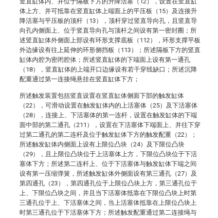
竖直缸体内、并位于隔板下方的升降活塞（12），设置在竖直缸
体上方、并可抵靠在竖直缸体上端面上的平压板（15）及连接升
降活塞与平压板的顶杆（13），顶杆穿过竖直导向孔，且竖直导
向孔内侧面上、位于竖直导向孔与顶杆之间设有第一密封圈；所
述竖直缸体外侧面上部设有环形支撑底板（112），环形支撑平板
外边缘设有往上延伸的环形侧挡板（113）；所述隔板下方的竖直
缸体内腔为密闭腔体；所述竖直缸体的下端面上设有第一通孔
（18），竖直缸体的上端开口边缘设有若干穿线缺口；所述沉降
配重通过第一连接绳悬挂在竖直缸体下方；
所述触发装置包括竖直设置在竖直缸体侧面下部的触发缸体
（22），可滑动设置在触发缸体内的上活塞体（25）及下活塞体
（28），连接上、下活塞体的第一连杆，设置在触发缸体的下端
面中部的第二通孔（211），设置在下活塞体下端面上、并往下穿
过第二通孔的第二连杆及位于触发缸体下方的触发配重（22）；
所述触发缸体内侧面上设有上限位凸块（24）及下限位凸块
（29），且上限位凸块位于上活塞体上方，下限位凸块位于下活
塞体下方；所述第二连杆上、位于下活塞体与触发缸体下端之间
设有第一压缩弹簧，所述触发缸体外侧面设有第三通孔（27）及
第四通孔（23），第四通孔位于上限位凸块上方，第三通孔位于
上、下限位凸块之间，并且当下活塞体抵靠在下限位凸块上时第
三通孔位于上、下活塞体之间，当上活塞体抵靠在上限位凸块上
时第三通孔位于下活塞体下方；所述触发配重通过第二连接绳与