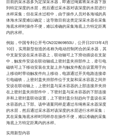
目前的采水器多为定深采水器，即通过绳索将采水器下放
到特定深度的水层，然后通过采水器对该深度的水层进行
水样采集；但在采水过程中，由于操作人员对各海域的具
体海水深度难以确定；这导致目前这类定深采水器在采集
海底水样时操作不便，难以准确的采集海底上方特定距离
内的水样。
例如，中国专利公开号CN202869850U，公开日2013年4月
10日，实用新型创造的名称为电动控制闭合的采水器，其
中支架安设在采水容器上，联动轴可上下滑动插设在支架
中，触发件安设在联动轴或上密封盖夹持部件上，牵引电
磁铁可上下移动安装在支架上并与触发件配合设置用于向
上移动时带动触发件向上移动，电源通过开关电路连接牵
引电磁铁，上密封盖夹持部件位于支架和采水容器之间并
安设在联动轴上，上密封盖与采水容器的上部连接并夹持
在上密封盖夹持部件中，下密封盖与采水容器的下部连接
并和上密封盖联动设置，上下密封盖分别趋向于盖设在采
水容器的上下部。该申请案同样是通过吊绳将采水器深度
的水层，然后通过采水器对该深度的水层进行水样采集；
其在采集海底水样时同样存在操作不便，难以准确的采集
海底上方特定距离内的水样。
实用新型内容