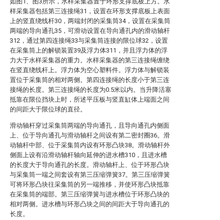
如图1、图3所示，水样采集器置于环形支撑底板上方。水
样采集器包括第三连接绳31，设置在环形支撑底板上表面
上的竖直绕线杆30，两端封闭的采集筒34，设置在采集筒
两端的导向通孔35，可滑动设置在导向通孔内的滑动轴杆
312，通过第四连接绳33与采集筒连接的限位球32，设置
在采集筒上的解锁装置39及浮力体311，并且浮力体的浮
力大于水样采集器的重力。水样采集器的第三连接绳缠绕
在竖直绕线杆上。浮力体为空心塑料件。浮力体与解锁装
置位于采集筒的相对两侧。第四连接绳的长度小于第三连
接绳的长度。第三连接绳的长度为0.5米以内。当升降活塞
抵靠在限位挡块上时，所述平压板与竖直缸体上端面之间
的间距大于限位球的直径。
滑动轴杆穿过采集筒两端的导向通孔，且导向通孔内侧面
上、位于导向通孔与滑动轴杆之间设有第二密封圈36。滑
动轴杆中部、位于采集筒内设有环形凸块38。滑动轴杆外
侧面上设有沿滑动轴杆轴向延伸的进水槽310，且进水槽
的长度大于导向通孔的长度。滑动轴杆上、位于环形凸块
与采集筒一端之间套设有第三压缩弹簧37。第三压缩弹簧
可将环形凸块往采集筒的另一端推移，并使环形凸块抵靠
在采集筒的端部。第三压缩弹簧与进水槽位于环形凸块的
相对两侧。进水槽与环形凸块之间的间距大于导向通孔的
长度。