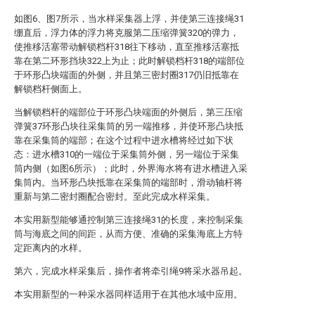
如图6、图7所示，当水样采集器上浮，并使第三连接绳31
绷直后，浮力体的浮力将克服第二压缩弹簧320的弹力，
使推移活塞带动解锁档杆318往下移动，直至推移活塞抵
靠在第二环形挡块322上为止；此时解锁档杆318的端部位
于环形凸块端面的外侧，并且第三密封圈317仍旧抵靠在
解锁档杆侧面上。
当解锁档杆的端部位于环形凸块端面的外侧后，第三压缩
弹簧37环形凸块往采集筒的另一端推移，并使环形凸块抵
靠在采集筒的端部；在这个过程中进水槽将经过如下状
态：进水槽310的一端位于采集筒外侧，另一端位于采集
筒内侧（如图6所示）；此时，外界海水将有进水槽进入采
集筒内。当环形凸块抵靠在采集筒的端部时，滑动轴杆将
重新与第二密封圈配合密封。至此完成水样采集。
本实用新型能够通控制第三连接绳31的长度，来控制采集
筒与海底之间的间距，从而方便、准确的采集海底上方特
定距离内的水样。
第六，完成水样采集后，操作者将牵引绳9将采水器吊起。
本实用新型的一种采水器同样适用于在其他水域中应用。