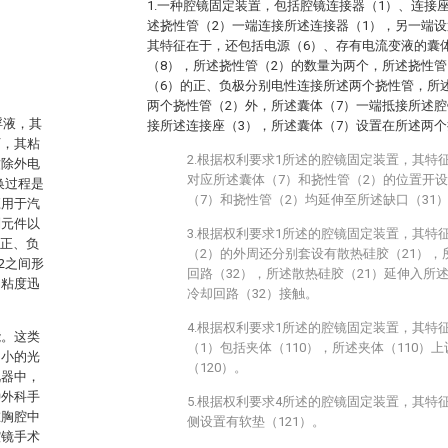
1.一种腔镜固定装置，包括腔镜连接器（1）、连接
述挠性管（2）一端连接所述连接器（1），另一端设
其特征在于，还包括电源（6）、存有电流变液的囊
（8），所述挠性管（2）的数量为两个，所述挠性管
（6）的正、负极分别电性连接所述两个挠性管，所
两个挠性管（2）外，所述囊体（7）一端抵接所述腔
浮液，其
接所述连接座（3），所述囊体（7）设置在所述两个
下，其粘
2.根据权利要求1所述的腔镜固定装置，其特
撤除外电
对应所述囊体（7）和挠性管（2）的位置开设
换过程是
（7）和挠性管（2）均延伸至所述缺口（31
应用于汽
制元件以
3.根据权利要求1所述的腔镜固定装置，其特
的正、负
（2）的外周还分别套设有散热硅胶（21），
-2之间形
回路（32），所述散热硅胶（21）延伸入所
的粘度迅
冷却回路（32）接触。
4.根据权利要求1所述的腔镜固定装置，其特
能。这类
（1）包括夹体（110），所述夹体（110）
细小的光
（120）。
视器中，
种外科手
5.根据权利要求4所述的腔镜固定装置，其特征
在胸腔中
侧设置有软垫（121）。
腔镜手术