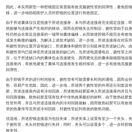
因此，本实用新型一种腔镜固定装置能有效克服挠性管的回弹性，避免腔
移，进一步地协助医护人员对腔镜的位置进行有效固定。
由于所述囊体仅仅是抵接于所述连接座，未与所述连接座完全固定连接，
然能够与连接座产生相对的移动，因而在腔镜失去控制后，挠性管由于自
性仍然会在靠近连接座的一端带动囊体偏移，从而致使腔镜不能完全有效
或发生略微的偏移。为解决上述技术缺陷，进一步地，所述连接座在对应
和挠性管的位置开设有缺口，所述囊体和挠性管分别延伸至所述缺口内。
和挠性管均已延伸至所述连接座的缺口内，当所述电源通电后，挠性管之
压，位于所述缺口内的囊体也会迅速硬化，因而硬化后的囊体能稳固地连
连接座内，有效地避免了囊体与连接座发生相对移动，进一步有效地克服
回弹性。
由于腔镜手术的进行时间较长，挠性管有可能需要长时间的通电，因而会
热，容易产生危险。因此，进一步地，所述两个挠性管的外周还分别套设
胶，所述连接座内设有冷却回路，所述散热硅胶延伸入所述连接座内并且
却回路接触。散热硅胶是现有技术中传热效果极好的材料，由于散热硅胶
性管外周，并且与所述连接座内的冷却回路接触，因而散热硅胶可以有效
管的热量传导至所述冷却回路，对挠性管起到有效的散热功能。
优选地，所述腔镜连接器为包括夹体，所述夹体上设置有至少一个夹头，
于挠性管，夹头对腔镜进行夹持，同时，夹头可以设置多个，进一步对腔
效夹持。