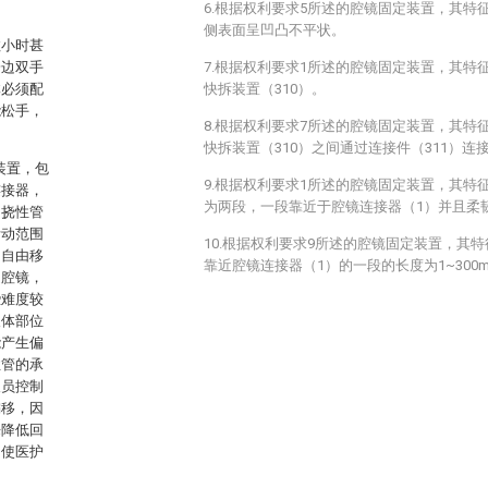
6.根据权利要求5所述的腔镜固定装置，其特征
侧表面呈凹凸不平状。
数小时甚
一边双手
7.根据权利要求1所述的腔镜固定装置，其特
体必须配
快拆装置（310）。
能松手，
8.根据权利要求7所述的腔镜固定装置，其特
快拆装置（310）之间通过连接件（311）连
定装置，包
9.根据权利要求1所述的腔镜固定装置，其特
连接器，
为两段，一段靠近于腔镜连接器（1）并且柔
，挠性管
活动范围
10.根据权利要求9所述的腔镜固定装置，其
内自由移
靠近腔镜连接器（1）的一段的长度为1~300
定腔镜，
些难度较
人体部位
能产生偏
性管的承
人员控制
偏移，因
来降低回
，使医护