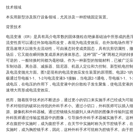
技术领域
本实用新型涉及医疗设备领域，尤其涉及一种腔镜固定装置。
背景技术
电流变液（ER）是具有高介电常数的固体微粒在绝缘基础油中所形成的悬
流变性质可以通过外加电场而改变，表现为电流变效应。在外加电场作用
度迅速增大以致失去流动性，可由液态转变成类固态，具有抗剪切属性，
场后，它又能在瞬间恢复成原来的液体形态。这种“固”—“液”两相之间的转
可逆的，一般转换时间都为毫秒级。作为一种新型的智能材料，已被广泛
车制动器、离合器、减振器、阻尼器、机器人定位和力控制、新型机电控
及电流变抛光方面。图1是现有的电流变效应发生装置的原理图。电源2-1
极通过导电板1-1、1-2与电流变液3-1接触，当电源2-1通电，导电板1-1、1
成电压，在电压的作用下，电流变液中的分散粒子发生聚集，使电流变液
速增大而形成电流变效应。
然而，随着医学技术的不断进步，通过更小的切口来实施手术已经成为可
手术对组织的破坏比传统的外科手术小。通过小切口，外科医师可以插入
源、摄像机和外科器械。通过腔镜镜头拍摄到人体内部的图像并传输到监
外科医师通过传输监视器中的图像，引导操作外科手术器械实施手术。这
术在腹腔中实施时，成为腹腔手术，在关节中实施时称为关节腔镜手术，
实施时，成为胸腔镜手术，因此，这种外科手术可统称为腔镜手术。由于