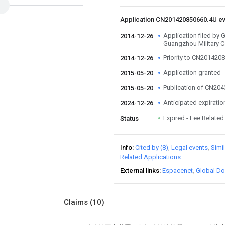
Application CN201420850660.4U e
Application filed by 
2014-12-26
Guangzhou Military
Priority to CN201420
2014-12-26
Application granted
2015-05-20
Publication of CN20
2015-05-20
Anticipated expiratio
2024-12-26
Expired - Fee Related
Status
Info
Cited by (8)
Legal events
Simi
Related Applications
External links
Espacenet
Global Do
Claims
(10)