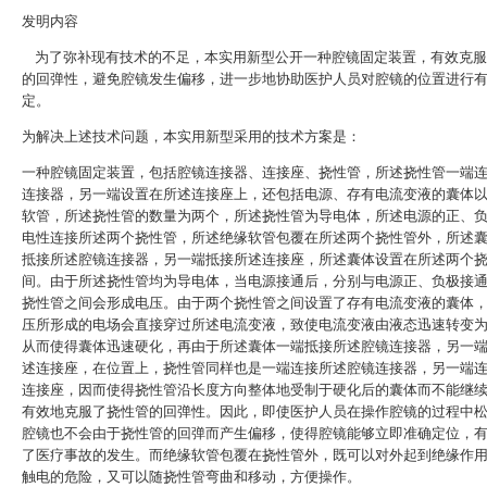
发明内容
为了弥补现有技术的不足，本实用新型公开一种腔镜固定装置，有效克服
的回弹性，避免腔镜发生偏移，进一步地协助医护人员对腔镜的位置进行
定。
为解决上述技术问题，本实用新型采用的技术方案是：
一种腔镜固定装置，包括腔镜连接器、连接座、挠性管，所述挠性管一端
连接器，另一端设置在所述连接座上，还包括电源、存有电流变液的囊体
软管，所述挠性管的数量为两个，所述挠性管为导电体，所述电源的正、
电性连接所述两个挠性管，所述绝缘软管包覆在所述两个挠性管外，所述
抵接所述腔镜连接器，另一端抵接所述连接座，所述囊体设置在所述两个
间。由于所述挠性管均为导电体，当电源接通后，分别与电源正、负极接
挠性管之间会形成电压。由于两个挠性管之间设置了存有电流变液的囊体
压所形成的电场会直接穿过所述电流变液，致使电流变液由液态迅速转变
从而使得囊体迅速硬化，再由于所述囊体一端抵接所述腔镜连接器，另一
述连接座，在位置上，挠性管同样也是一端连接所述腔镜连接器，另一端
连接座，因而使得挠性管沿长度方向整体地受制于硬化后的囊体而不能继
有效地克服了挠性管的回弹性。因此，即使医护人员在操作腔镜的过程中
腔镜也不会由于挠性管的回弹而产生偏移，使得腔镜能够立即准确定位，
了医疗事故的发生。而绝缘软管包覆在挠性管外，既可以对外起到绝缘作
触电的危险，又可以随挠性管弯曲和移动，方便操作。