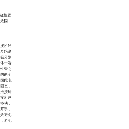
挠性管
有效固
连接所述
以及绝缘
负极分别
囊体一端
挠性管之
通的两个
，因此电
为固态，
端抵接所
连接所述
续移动，
松开手，
有效避免
用，避免