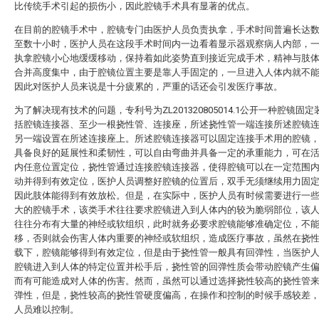
比传统手术引起的损伤小，因此腔镜手术具有显著的优点。
在目前的腔镜手术中，腔镜专门由医护人员负责执拿，手术时间普遍长达
至数十小时，医护人员在这段手术时间内一边看着显示器观察病人内部，
执拿腔镜小心地缓缓移动，保持着如此姿势直到接近完成手术，精神与肢
合并高度集中，由于腔镜位置主要是靠人手固定的，一旦进入人体内就不
因此对医护人员来说是十分疲累的，严重的话还会引发医疗事故。
为了解决现有技术的问题，专利号为ZL201320805014.1公开一种腔镜固
括腔镜连接器、至少一根挠性管、连接座，所述挠性管一端连接所述腔镜
另一端设置在所述连接座上。所述腔镜连接器可以固定连接手术用的腔镜
具备良好的延展性和柔韧性，可以自由弯曲并具备一定的承重能力，可在
内任意位置定位，挠性管通过连接腔镜连接器，使得腔镜可以在一定范围
动并得到有效定位，医护人员调整好腔镜的位置后，双手无须继续用力固
因此肢体能得到有效放松。但是，在实际中，医护人员有时候需要进行一
大的腔镜手术，该类手术往往要求腔镜进入到人体内的较为脆弱部位，该
往往分布有大量的神经或软组织，此时就务必要求腔镜能够准确定位，不
移，否则就会伤害人体内重要的神经或软组织，造成医疗事故，虽然在挠
载下，腔镜能够得到有效定位，但是由于挠性管一般具有回弹性，当医护
腔镜进入到人体的特定位置并松手后，挠性管的回弹性质会带动腔镜产生
而有可能造成对人体的伤害。然而，虽然可以通过选择挠性较高的挠性管
弹性，但是，挠性较高的挠性管硬度偏高，在操作和控制的时候手感较差
人员难以控制。