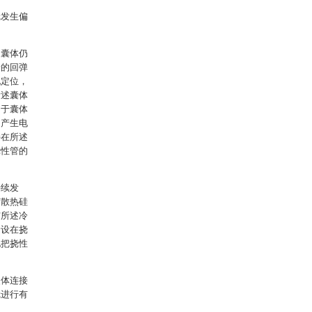
镜发生偏
即囊体仍
身的回弹
地定位，
所述囊体
由于囊体
间产生电
接在所述
挠性管的
持续发
有散热硅
与所述冷
套设在挠
地把挠性
夹体连接
镜进行有