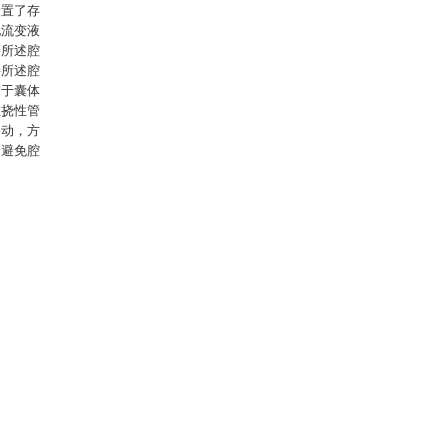
设置了存
电流变液
接所述腔
接所述腔
制于囊体
在挠性管
移动，方
，避免腔