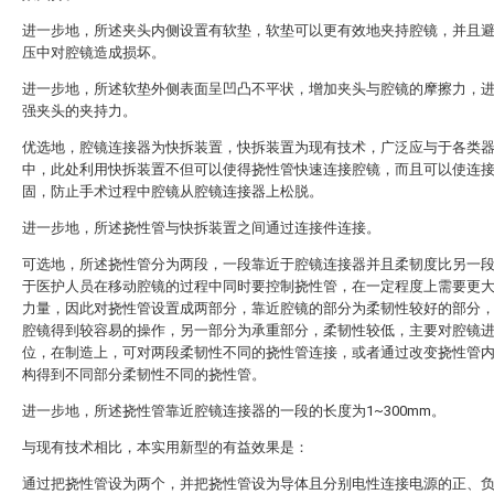
进一步地，所述夹头内侧设置有软垫，软垫可以更有效地夹持腔镜，并且
压中对腔镜造成损坏。
进一步地，所述软垫外侧表面呈凹凸不平状，增加夹头与腔镜的摩擦力，
强夹头的夹持力。
优选地，腔镜连接器为快拆装置，快拆装置为现有技术，广泛应与于各类
中，此处利用快拆装置不但可以使得挠性管快速连接腔镜，而且可以使连
固，防止手术过程中腔镜从腔镜连接器上松脱。
进一步地，所述挠性管与快拆装置之间通过连接件连接。
可选地，所述挠性管分为两段，一段靠近于腔镜连接器并且柔韧度比另一
于医护人员在移动腔镜的过程中同时要控制挠性管，在一定程度上需要更
力量，因此对挠性管设置成两部分，靠近腔镜的部分为柔韧性较好的部分
腔镜得到较容易的操作，另一部分为承重部分，柔韧性较低，主要对腔镜
位，在制造上，可对两段柔韧性不同的挠性管连接，或者通过改变挠性管
构得到不同部分柔韧性不同的挠性管。
进一步地，所述挠性管靠近腔镜连接器的一段的长度为1~300mm。
与现有技术相比，本实用新型的有益效果是：
通过把挠性管设为两个，并把挠性管设为导体且分别电性连接电源的正、