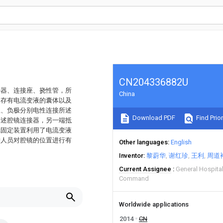
CN204336882U
接器、连接座、挠性管，所
China
、存有电流变液的囊体以及
正、负极分别电性连接所述
Download PDF
Find Prior
所述腔镜连接器，另一端抵
镜固定装置利用了电流变液
护人员对腔镜的位置进行有
Other languages
English
Inventor
黎蔚华
谢红珍
王利
周道
Current Assignee
General Hospita
Command
Worldwide applications
2014
CN