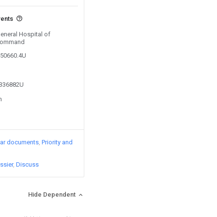
vents
General Hospital of
 Command
850660.4U
4336882U
n
lar documents
Priority and
ssier
Discuss
Hide Dependent