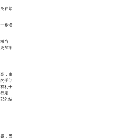
避免在紧
进一步增
器械当
接更加牢
段高，由
大的手部
，有利于
进行定
内部的结
负极，因