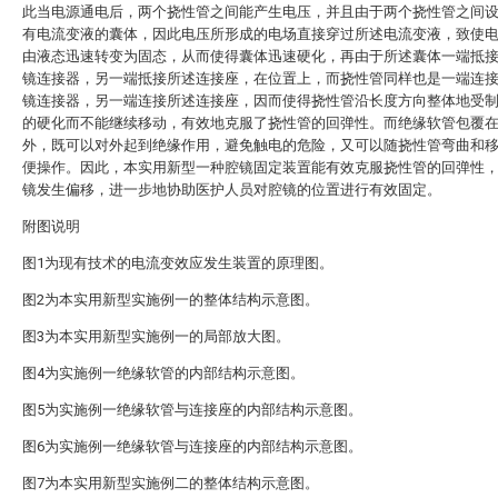
此当电源通电后，两个挠性管之间能产生电压，并且由于两个挠性管之间
有电流变液的囊体，因此电压所形成的电场直接穿过所述电流变液，致使
由液态迅速转变为固态，从而使得囊体迅速硬化，再由于所述囊体一端抵
镜连接器，另一端抵接所述连接座，在位置上，而挠性管同样也是一端连
镜连接器，另一端连接所述连接座，因而使得挠性管沿长度方向整体地受
的硬化而不能继续移动，有效地克服了挠性管的回弹性。而绝缘软管包覆
外，既可以对外起到绝缘作用，避免触电的危险，又可以随挠性管弯曲和
便操作。因此，本实用新型一种腔镜固定装置能有效克服挠性管的回弹性
镜发生偏移，进一步地协助医护人员对腔镜的位置进行有效固定。
附图说明
图1为现有技术的电流变效应发生装置的原理图。
图2为本实用新型实施例一的整体结构示意图。
图3为本实用新型实施例一的局部放大图。
图4为实施例一绝缘软管的内部结构示意图。
图5为实施例一绝缘软管与连接座的内部结构示意图。
图6为实施例一绝缘软管与连接座的内部结构示意图。
图7为本实用新型实施例二的整体结构示意图。