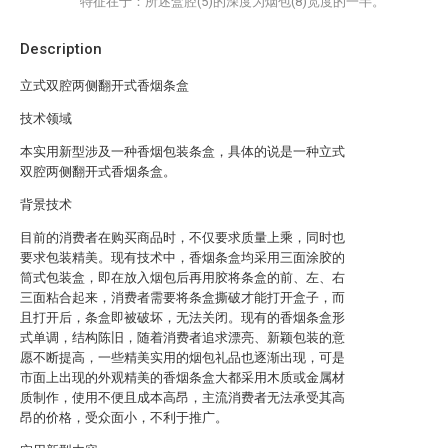
特征在于：所述盒腔(5)的深度为烟包(8)宽度的一半。
Description
立式双腔两侧翻开式香烟条盒
技术领域
本实用新型涉及一种香烟包装条盒，具体的说是一种立式
双腔两侧翻开式香烟条盒。
背景技术
目前的消费者在购买商品时，不仅要求质量上乘，同时也
要求包装精美。现有技术中，香烟条盒均采用三面涂胶的
筒式包装盒，即在放入烟包后再用胶将条盒的前、左、右
三面粘合起来，消费者需要将条盒撕破才能打开盒子，而
且打开后，条盒即被破坏，无法关闭。现有的香烟条盒形
式单调，结构陈旧，随着消费者追求漂亮、新颖包装的意
愿不断提高，一些精美实用的烟包礼品也逐渐出现，可是
市面上出现的外观精美的香烟条盒大都采用木质或金属材
质制作，使用不便且成本高昂，主流消费者无法承受其高
昂的价格，受众面小，不利于推广。