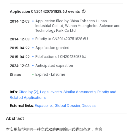
Application CN201420751828.6U events
Application filed by China Tobacco Hunan
2014-12-03
Industrial Co Ltd, Wuhan Huanghelou Science and
Technology Park Co Ltd
Priority to CN201420751828.6U
2014-12-03
Application granted
2015-04-22
Publication of CN204280336U
2015-04-22
Anticipated expiration
2024-12-03
Expired - Lifetime
Status
Info
Cited by (2)
Legal events
Similar documents
Priority and
Related Applications
External links
Espacenet
Global Dossier
Discuss
Abstract
本实用新型提供一种立式双腔两侧翻开式香烟条盒，左盒