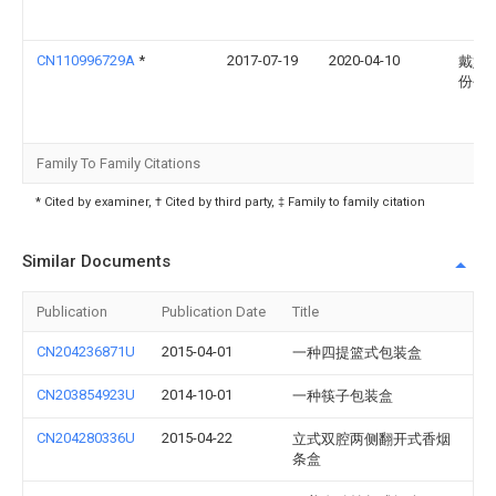
CN110996729A
*
2017-07-19
2020-04-10
戴姆
份公
Family To Family Citations
* Cited by examiner, † Cited by third party, ‡ Family to family citation
Similar Documents
Publication
Publication Date
Title
CN204236871U
2015-04-01
一种四提篮式包装盒
CN203854923U
2014-10-01
一种筷子包装盒
CN204280336U
2015-04-22
立式双腔两侧翻开式香烟
条盒