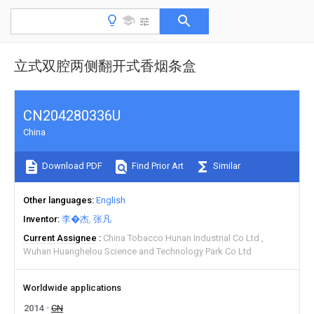
立式双腔两侧翻开式香烟条盒
CN204280336U
China
Download PDF
Find Prior Art
Similar
Other languages
English
Inventor
李�杰
张凡
Current Assignee
China Tobacco Hunan Industrial Co Ltd
Wuhan Huanghelou Science and Technology Park Co Ltd
Worldwide applications
2014
CN