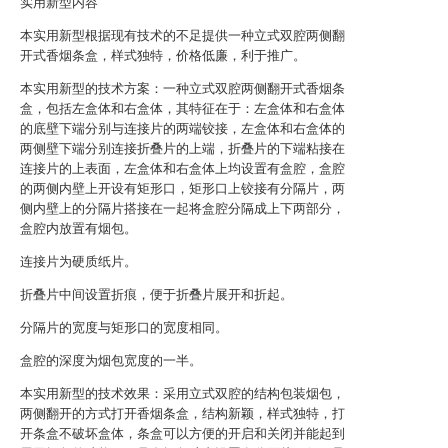
实用新型内容
本实用新型根据现有技术的不足提供一种立式双腔两侧翻
开式香烟条盒，样式独特，价格低廉，利于推广。
本实用新型的技术方案：一种立式双腔两侧翻开式香烟条
盒，包括左盒体和右盒体，其特征在于：左盒体和右盒体
的底壁下端分别与连接片的两端铰接，左盒体和右盒体的
两侧壁下端分别连接折叠片的上端，折叠片的下端粘接在
连接片的上表面，左盒体和右盒体上均设置有盒腔，盒腔
的两侧内壁上开设有矩形口，矩形口上铰接有分隔片，两
侧内壁上的分隔片搭接在一起将盒腔分隔成上下两部分，
盒腔内放置有烟包。
连接片为硬质纸片。
折叠片中间设置折痕，便于折叠片展开和折起。
分隔片的宽度与矩形口的宽度相同。
盒腔的深度为烟包宽度的一半。
本实用新型的技术效果：采用立式双腔的结构包装烟包，
两侧翻开的方式打开香烟条盒，结构新颖，样式独特，打
开条盒不破坏盒体，条盒可以方便的开启和关闭并能起到