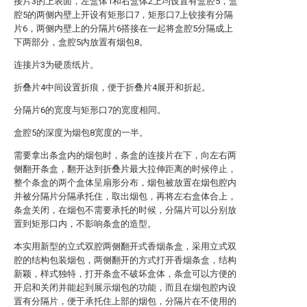
接片3的上表面，左盒体1和右盒体2上均设置有盒腔5，盒
腔5的两侧内壁上开设有矩形口7，矩形口7上铰接有分隔
片6，两侧内壁上的分隔片6搭接在一起将盒腔5分隔成上
下两部分，盒腔5内放置有烟包8。
连接片3为硬质纸片。
折叠片4中间设置折痕，便于折叠片4展开和折起。
分隔片6的宽度与矩形口7的宽度相同。
盒腔5的深度为烟包8宽度的一半。
需要拿出条盒内的烟包时，条盒的连接片在下，向左右两
侧翻开条盒，翻开达到折叠片最大拉伸距离的时候停止，
整个条盒的两个盒体呈扇形分布，烟包被放置在烟包腔内
并被分隔片分隔承托住，取出烟包，再将左右盒体合上，
条盒关闭，在烟包不需要承托的时候，分隔片可以分别放
置到矩形口内，不影响条盒的造型。
本实用新型的立式双腔两侧翻开式香烟条盒，采用立式双
腔的结构包装烟包，两侧翻开的方式打开香烟条盒，结构
新颖，样式独特，打开条盒不破坏盒体，条盒可以方便的
开启和关闭并能起到展示烟包的功能，而且在烟包腔内设
置有分隔片，便于承托住上部的烟包，分隔片在不使用的