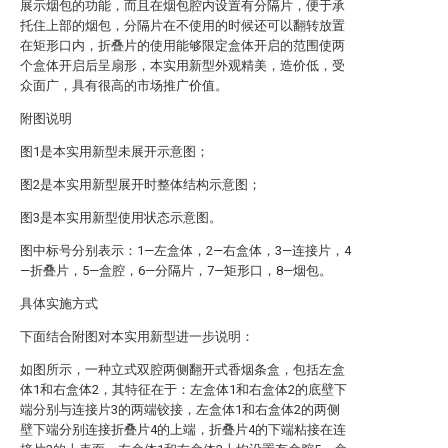
展示烟包的功能，而且在烟包腔内设置有分隔片，便于承
托住上部的烟包，分隔片在不使用的时候还可以翻转放置
在矩形口内，折叠片的使用能够限定盒体开启的范围使两
个盒体开启后呈扇形，本实用新型外观精美，造价低，受
众面广，具有很高的市场推广价值。
附图说明
图1是本实用新型未展开示意图；
图2是本实用新型展开时整体结构示意图；
图3是本实用新型使用状态示意图。
图中标号分别表示：1—左盒体，2—右盒体，3—连接片，4
—折叠片，5—盒腔，6—分隔片，7—矩形口，8—烟包。
具体实施方式
下面结合附图对本实用新型进一步说明：
如图所示，一种立式双腔两侧翻开式香烟条盒，包括左盒
体1和右盒体2，其特征在于：左盒体1和右盒体2的底壁下
端分别与连接片3的两端铰接，左盒体1和右盒体2的两侧
壁下端分别连接折叠片4的上端，折叠片4的下端粘接在连