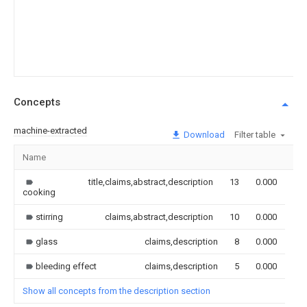
Concepts
machine-extracted
Download
Filter table
Name
Im
title,claims,abstract,description
13
0.000
cooking
stirring
claims,abstract,description
10
0.000
glass
claims,description
8
0.000
bleeding effect
claims,description
5
0.000
Show all concepts from the description section