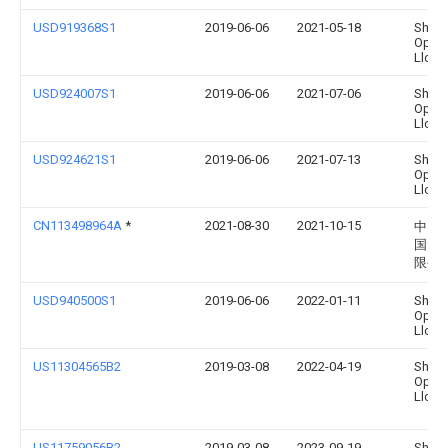
USD919368S1
2019-06-06
2021-05-18
Shark
Opera
Llc
USD924007S1
2019-06-06
2021-07-06
Shark
Opera
Llc
USD924621S1
2019-06-06
2021-07-13
Shark
Opera
Llc
CN113498964A
*
2021-08-30
2021-10-15
中山
国电
限公
USD940500S1
2019-06-06
2022-01-11
Shark
Opera
Llc
US11304565B2
2019-03-08
2022-04-19
Shark
Opera
Llc
US11759056B2
2019-03-08
2023-09-19
Shark