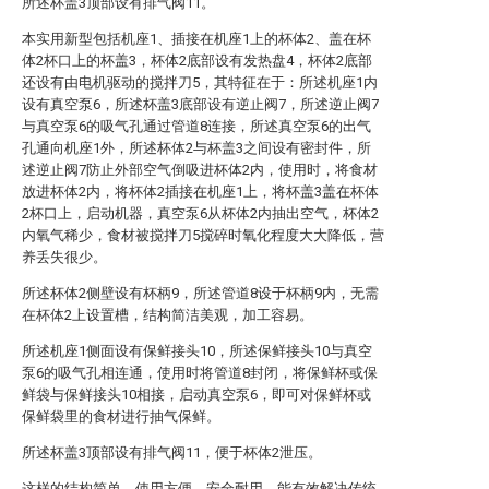
所述杯盖3顶部设有排气阀11。
本实用新型包括机座1、插接在机座1上的杯体2、盖在杯
体2杯口上的杯盖3，杯体2底部设有发热盘4，杯体2底部
还设有由电机驱动的搅拌刀5，其特征在于：所述机座1内
设有真空泵6，所述杯盖3底部设有逆止阀7，所述逆止阀7
与真空泵6的吸气孔通过管道8连接，所述真空泵6的出气
孔通向机座1外，所述杯体2与杯盖3之间设有密封件，所
述逆止阀7防止外部空气倒吸进杯体2内，使用时，将食材
放进杯体2内，将杯体2插接在机座1上，将杯盖3盖在杯体
2杯口上，启动机器，真空泵6从杯体2内抽出空气，杯体2
内氧气稀少，食材被搅拌刀5搅碎时氧化程度大大降低，营
养丢失很少。
所述杯体2侧壁设有杯柄9，所述管道8设于杯柄9内，无需
在杯体2上设置槽，结构简洁美观，加工容易。
所述机座1侧面设有保鲜接头10，所述保鲜接头10与真空
泵6的吸气孔相连通，使用时将管道8封闭，将保鲜杯或保
鲜袋与保鲜接头10相接，启动真空泵6，即可对保鲜杯或
保鲜袋里的食材进行抽气保鲜。
所述杯盖3顶部设有排气阀11，便于杯体2泄压。
这样的结构简单，使用方便，安全耐用，能有效解决传统