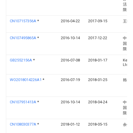
活电
限公
CN107157356A
*
2016-04-22
2017-09-15
王晓
CN107495865A
*
2016-10-14
2017-12-22
中山
国电
限公
GB2552156A
*
2016-07-08
2018-01-17
Kenw
Ltd
WO2018014226A1
*
2016-07-19
2018-01-25
韩伟
CN107951413A
*
2016-10-14
2018-04-24
中山
国电
限公
CN108030377A
*
2018-01-12
2018-05-15
余铜