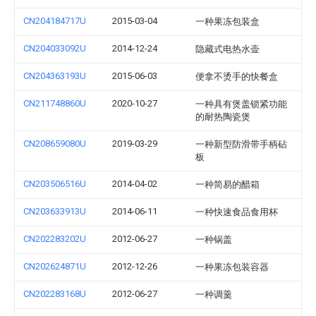
CN204184717U
2015-03-04
一种果冻包装盒
CN204033092U
2014-12-24
隐藏式电热水壶
CN204363193U
2015-06-03
便拿不烫手的快餐盒
CN211748860U
2020-10-27
一种具有煲盖锁紧功能
的耐热陶瓷煲
CN208659080U
2019-03-29
一种新型防滑带手柄砧
板
CN203506516U
2014-04-02
一种简易的醋箱
CN203633913U
2014-06-11
一种快速食品食用杯
CN202283202U
2012-06-27
一种锅盖
CN202624871U
2012-12-26
一种果冻包装容器
CN202283168U
2012-06-27
一种调羹