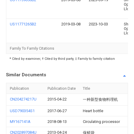
Opera
Llc
US11771265B2
2019-03-08
2023-10-03
Shark
Opera
Llc
Family To Family Citations
* Cited by examiner, † Cited by third party, ‡ Family to family citation
Similar Documents
Publication
Publication Date
Title
CN204274217U
2015-04-22
一种新型食物料理机
USD790354S1
2017-06-27
Heart bottle
MY167141A
2018-08-13
Circulating processor
CN202897084U
2013-04-24
保鲜袋