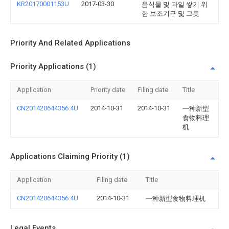
KR20170001153U
2017-03-30
음식물 및 과일 쌓기 위
한 보조기구 및 그릇
Priority And Related Applications
Priority Applications (1)
Application
Priority date
Filing date
Title
CN201420644356.4U
2014-10-31
2014-10-31
一种新型
食物料理
机
Applications Claiming Priority (1)
Application
Filing date
Title
CN201420644356.4U
2014-10-31
一种新型食物料理机
Legal Events