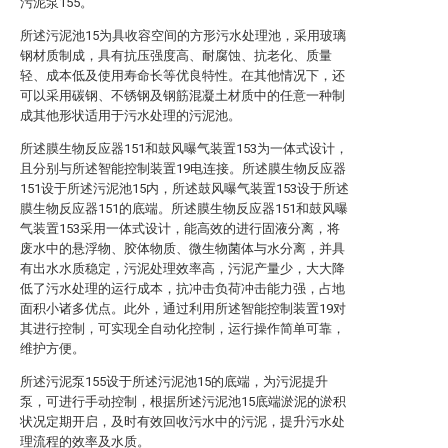
污泥泵155。
所述污泥池15为具收容空间的方形污水处理池，采用玻璃
钢材质制成，具有抗压强度高、耐腐蚀、抗老化、质量
轻、成本低及使用寿命长等优良特性。在其他情况下，还
可以采用碳钢、不锈钢及钢筋混凝土材质中的任意一种制
成其他形状适用于污水处理的污泥池。
所述膜生物反应器151和鼓风曝气装置153为一体式设计，
且分别与所述智能控制装置19电连接。所述膜生物反应器
151设于所述污泥池15内，所述鼓风曝气装置153设于所述
膜生物反应器151的底端。所述膜生物反应器151和鼓风曝
气装置153采用一体式设计，能高效的进行固液分离，将
废水中的悬浮物、胶体物质、微生物菌体与水分离，并具
有出水水质稳定，污泥处理效率高，污泥产量少，大大降
低了污水处理的运行成本，抗冲击负荷冲击能力强，占地
面积小诸多优点。此外，通过利用所述智能控制装置19对
其进行控制，可实现全自动化控制，运行操作简单可靠，
维护方便。
所述污泥泵155设于所述污泥池15的底端，为污泥提升
泵，可进行手动控制，根据所述污泥池15底端淤泥的淤积
状况定期开启，及时有效回收污水中的污泥，提升污水处
理流程的效率及水质。