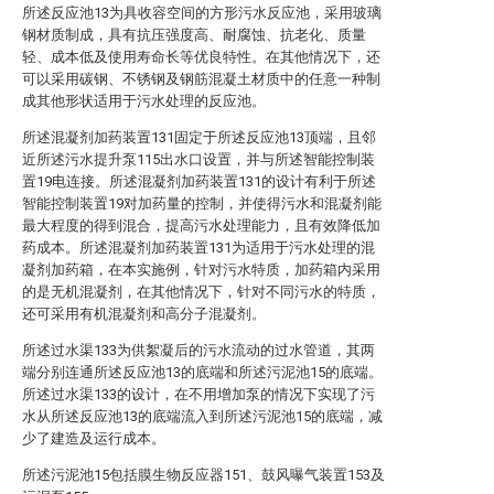
所述反应池13为具收容空间的方形污水反应池，采用玻璃
钢材质制成，具有抗压强度高、耐腐蚀、抗老化、质量
轻、成本低及使用寿命长等优良特性。在其他情况下，还
可以采用碳钢、不锈钢及钢筋混凝土材质中的任意一种制
成其他形状适用于污水处理的反应池。
所述混凝剂加药装置131固定于所述反应池13顶端，且邻
近所述污水提升泵115出水口设置，并与所述智能控制装
置19电连接。所述混凝剂加药装置131的设计有利于所述
智能控制装置19对加药量的控制，并使得污水和混凝剂能
最大程度的得到混合，提高污水处理能力，且有效降低加
药成本。所述混凝剂加药装置131为适用于污水处理的混
凝剂加药箱，在本实施例，针对污水特质，加药箱内采用
的是无机混凝剂，在其他情况下，针对不同污水的特质，
还可采用有机混凝剂和高分子混凝剂。
所述过水渠133为供絮凝后的污水流动的过水管道，其两
端分别连通所述反应池13的底端和所述污泥池15的底端。
所述过水渠133的设计，在不用增加泵的情况下实现了污
水从所述反应池13的底端流入到所述污泥池15的底端，减
少了建造及运行成本。
所述污泥池15包括膜生物反应器151、鼓风曝气装置153及