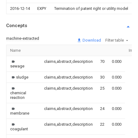
2016-12-14
EXPY
Termination of patent right or utility model
Concepts
machine-extracted
Download
Filter table
Name
Imag
claims,abstract,description
70
0.000
sewage
sludge
claims,abstract,description
30
0.000
claims,abstract,description
25
0.000
chemical
reaction
claims,abstract,description
24
0.000
membrane
claims,abstract,description
22
0.000
coagulant