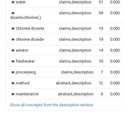
water
claims,description
51
0.000
claims,description
38
0.000
dioxidochlorine(.)
Chlorine dioxide
claims,description
19
0.000
chlorine dioxide
claims,description
19
0.000
aerator
claims,description
14
0.000
freshwater
claims,description
10
0.000
processing
claims,description
7
0.000
method
abstract,description
12
0.000
maintenance
abstract,description
6
0.000
Show all concepts from the description section