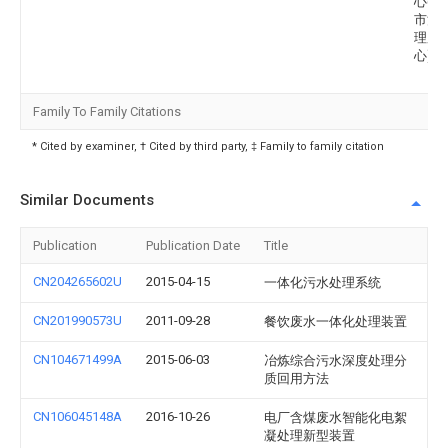
心(济
市污
理服
心)
Family To Family Citations
* Cited by examiner, † Cited by third party, ‡ Family to family citation
Similar Documents
Publication
Publication Date
Title
CN204265602U
2015-04-15
一体化污水处理系统
CN201990573U
2011-09-28
餐饮废水一体化处理装置
CN104671499A
2015-06-03
冶炼综合污水深度处理分
质回用方法
CN106045148A
2016-10-26
电厂含煤废水智能化电絮
凝处理新型装置