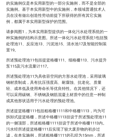
的实施例仅是本实用新型的一部分实施例，而不是全部的
实施例。基于本实用新型中的实施例，本领域普通技术人
员在没有做出创造性劳动前提下所获得的所有其它实施
例，都属于本实用新型保护的范围。
请参阅图1，为本实用新型提供的一体化污水处理系统的一
种实施例的结构示意图。所述一体化污水处理系统1包括预
处理池11、反应池13、污泥池15、清水池17及智能控制装
置19。
所述预处理池11包括提篮格栅111、细格栅113、污水提升
泵115及污水流量计117。
所述预处理池11为具收容空间的方形水处理池，采用玻璃
钢材质制成，具有抗压强度高、耐腐蚀、抗老化、质量
轻、成本低及使用寿命长等优良特性。在其他情况下，还
可以采用碳钢、不锈钢及钢筋混凝土材质中的任意一种制
成其他形状适用于污水处理的预处理池。
所述提篮格栅111包括粗格栅1111和中格栅1113，均为可
拆卸式提篮格栅，所述中格栅1113挂设于所述预处理池11
的一侧顶部，所述粗格栅1111挂设于所述中格栅1113内。
污水经所述提篮格栅111后实现了较大废弃物的初步过
滤，在本实施例，所述粗格栅1111的孔经为15mm，所述