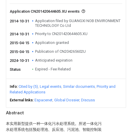
Application CN201420644605.XU events
Application filed by GUANGXI NOB ENVIRONMENT
2014-10-31
TECHNOLOGY Co Ltd
Priority to CN201420644605.XU
2014-10-31
Application granted
2015-04-15
Publication of CN204265602U
2015-04-15
Anticipated expiration
2024-10-31
Expired - Fee Related
Status
Info
Cited by (5)
Legal events
Similar documents
Priority and
Related Applications
External links
Espacenet
Global Dossier
Discuss
Abstract
本实用新型提供一种一体化污水处理系统。所述一体化污
水处理系统包括预处理池、反应池、污泥池、智能控制装