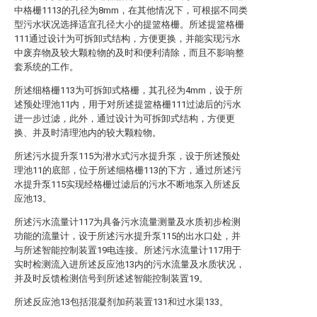
中格栅1113的孔径为8mm，在其他情况下，可根据不同类
型污水状况选择适宜孔径大小的提篮格栅。所述提篮格栅
111通过设计为可拆卸式结构，方便更换，并能实现污水
中废弃物及较大颗粒物的及时和便利清除，而且不影响整
套系统的工作。
所述细格栅113为可拆卸式格栅，其孔径为4mm，设于所
述预处理池11内，用于对所述提篮格栅111过滤后的污水
进一步过滤，此外，通过设计为可拆卸式结构，方便更
换、并及时清理池内的较大颗粒物。
所述污水提升泵115为潜水式污水提升泵，设于所述预处
理池11的底部，位于所述细格栅113的下方，通过所述污
水提升泵115实现经格栅过滤后的污水不断地泵入所述反
应池13。
所述污水流量计117为具备污水流量测量及水质初步检测
功能的流量计，设于所述污水提升泵115的出水口处，并
与所述智能控制装置19电连接。所述污水流量计117用于
实时检测流入进所述反应池13内的污水流量及水质状况，
并及时反馈检测信号到所述述智能控制装置19。
所述反应池13包括混凝剂加药装置131和过水渠133。