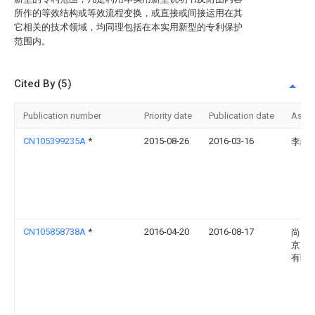
所作的等效结构或等效流程变换，或直接或间接运用在其
它相关的技术领域，均同理包括在本实用新型的专利保护
范围内。
Cited By (5)
Publication number
Priority date
Publication date
Assi
CN105399235A
*
2015-08-26
2016-03-16
李纳
CN105858738A
*
2016-04-20
2016-08-17
尚川
京）
有限