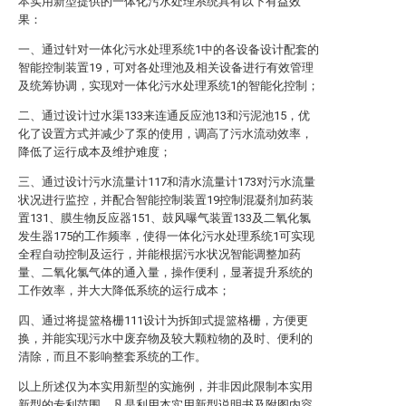
本实用新型提供的一体化污水处理系统具有以下有益效
果：
一、通过针对一体化污水处理系统1中的各设备设计配套的
智能控制装置19，可对各处理池及相关设备进行有效管理
及统筹协调，实现对一体化污水处理系统1的智能化控制；
二、通过设计过水渠133来连通反应池13和污泥池15，优
化了设置方式并减少了泵的使用，调高了污水流动效率，
降低了运行成本及维护难度；
三、通过设计污水流量计117和清水流量计173对污水流量
状况进行监控，并配合智能控制装置19控制混凝剂加药装
置131、膜生物反应器151、鼓风曝气装置133及二氧化氯
发生器175的工作频率，使得一体化污水处理系统1可实现
全程自动控制及运行，并能根据污水状况智能调整加药
量、二氧化氯气体的通入量，操作便利，显著提升系统的
工作效率，并大大降低系统的运行成本；
四、通过将提篮格栅111设计为拆卸式提篮格栅，方便更
换，并能实现污水中废弃物及较大颗粒物的及时、便利的
清除，而且不影响整套系统的工作。
以上所述仅为本实用新型的实施例，并非因此限制本实用
新型的专利范围，凡是利用本实用新型说明书及附图内容