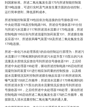
到国家标准。所述二氧化氯发生器175与所述智能控制装
置19电连接，可进行实时及气体发生量方面的自动控制，
运行简单便利，降低原料成本。
所述智能控制装置19包括依次电连接的信号接收器191、
中央处理器193及控制电路195。所述信号接收器191分别
与所述污水流量计117和所述清水流量计173电连接，所述
控制电路195分别与所述混凝剂加药装置131、所述膜生物
反应器151、所述鼓风曝气装置153及所述二氧化氯发生器
175电连接。
所述一体化污水处理系统1的自动控制运行原理为：所述污
水流量计117将检测到的经所述污水提升泵115泵出的污水
流量及水质情况反馈信号到所述信号接收器191，之后经
所述中央处理器193处理，驱动所述控制电路195启动所述
混凝剂加药装置131进行相应加药量的控制投放，以及根
据水流量情况实时控制所述膜生物反应器151和所述鼓风
曝气装置153的工作频率；所述清水流量计173将检测到的
经所述清水泵171泵出的清水流量情况反馈信号到所述信
号接收器191，之后经所述中央处理器193处理，驱动所述
控制电路195启动所述二氧化氯发生器175的工作频率，根
据新流入清水流量控制二氧化氯气体的通入量。