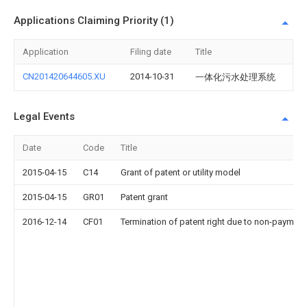
Applications Claiming Priority (1)
Application
Filing date
Title
CN201420644605.XU
2014-10-31
一体化污水处理系统
Legal Events
Date
Code
Title
2015-04-15
C14
Grant of patent or utility model
2015-04-15
GR01
Patent grant
2016-12-14
CF01
Termination of patent right due to non-payment