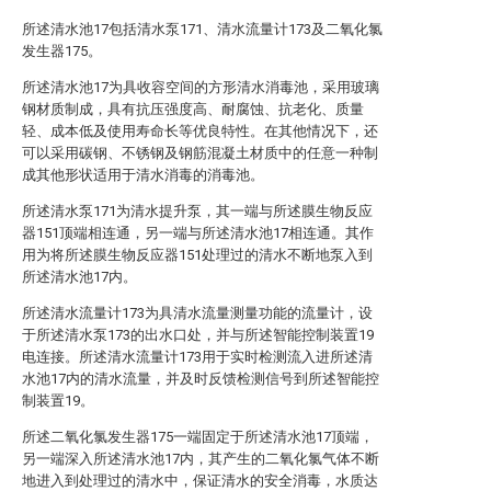
所述清水池17包括清水泵171、清水流量计173及二氧化氯
发生器175。
所述清水池17为具收容空间的方形清水消毒池，采用玻璃
钢材质制成，具有抗压强度高、耐腐蚀、抗老化、质量
轻、成本低及使用寿命长等优良特性。在其他情况下，还
可以采用碳钢、不锈钢及钢筋混凝土材质中的任意一种制
成其他形状适用于清水消毒的消毒池。
所述清水泵171为清水提升泵，其一端与所述膜生物反应
器151顶端相连通，另一端与所述清水池17相连通。其作
用为将所述膜生物反应器151处理过的清水不断地泵入到
所述清水池17内。
所述清水流量计173为具清水流量测量功能的流量计，设
于所述清水泵173的出水口处，并与所述智能控制装置19
电连接。所述清水流量计173用于实时检测流入进所述清
水池17内的清水流量，并及时反馈检测信号到所述智能控
制装置19。
所述二氧化氯发生器175一端固定于所述清水池17顶端，
另一端深入所述清水池17内，其产生的二氧化氯气体不断
地进入到处理过的清水中，保证清水的安全消毒，水质达