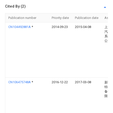
Cited By (2)
Publication number
Priority date
Publication date
Assi
CN104492881A
*
2014-09-23
2015-04-08
上海
汽车
系统
公司
CN106475748A
*
2016-12-22
2017-03-08
新疆
特机
备制
限公