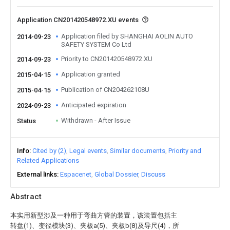
Application CN201420548972.XU events
Application filed by SHANGHAI AOLIN AUTO
2014-09-23
SAFETY SYSTEM Co Ltd
Priority to CN201420548972.XU
2014-09-23
Application granted
2015-04-15
Publication of CN204262108U
2015-04-15
Anticipated expiration
2024-09-23
Withdrawn - After Issue
Status
Info
Cited by (2)
Legal events
Similar documents
Priority and
Related Applications
External links
Espacenet
Global Dossier
Discuss
Abstract
本实用新型涉及一种用于弯曲方管的装置，该装置包括主
转盘(1)、变径模块(3)、夹板a(5)、夹板b(8)及导尺(4)，所