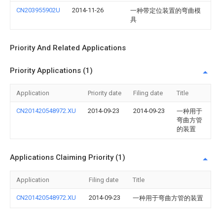
CN203955902U
2014-11-26
一种带定位装置的弯曲模
具
Priority And Related Applications
Priority Applications (1)
Application
Priority date
Filing date
Title
CN201420548972.XU
2014-09-23
2014-09-23
一种用于
弯曲方管
的装置
Applications Claiming Priority (1)
Application
Filing date
Title
CN201420548972.XU
2014-09-23
一种用于弯曲方管的装置