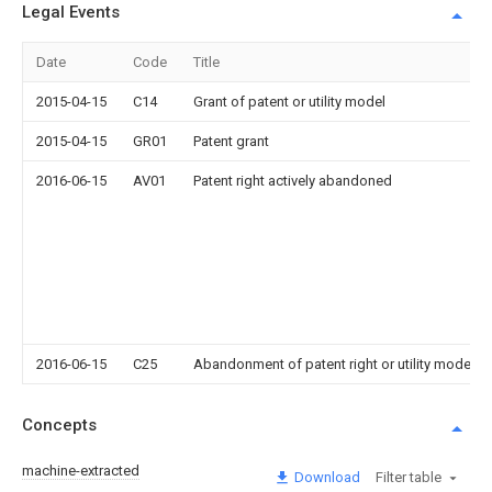
Legal Events
Date
Code
Title
2015-04-15
C14
Grant of patent or utility model
2015-04-15
GR01
Patent grant
2016-06-15
AV01
Patent right actively abandoned
2016-06-15
C25
Abandonment of patent right or utility model t
Concepts
machine-extracted
Download
Filter table