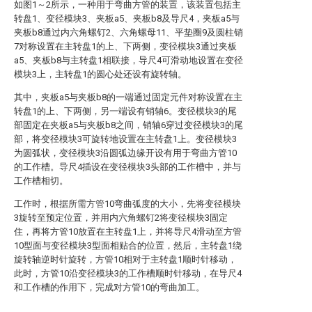
如图1～2所示，一种用于弯曲方管的装置，该装置包括主
转盘1、变径模块3、夹板a5、夹板b8及导尺4，夹板a5与
夹板b8通过内六角螺钉2、六角螺母11、平垫圈9及圆柱销
7对称设置在主转盘1的上、下两侧，变径模块3通过夹板
a5、夹板b8与主转盘1相联接，导尺4可滑动地设置在变径
模块3上，主转盘1的圆心处还设有旋转轴。
其中，夹板a5与夹板b8的一端通过固定元件对称设置在主
转盘1的上、下两侧，另一端设有销轴6。变径模块3的尾
部固定在夹板a5与夹板b8之间，销轴6穿过变径模块3的尾
部，将变径模块3可旋转地设置在主转盘1上。变径模块3
为圆弧状，变径模块3沿圆弧边缘开设有用于弯曲方管10
的工作槽。导尺4插设在变径模块3头部的工作槽中，并与
工作槽相切。
工作时，根据所需方管10弯曲弧度的大小，先将变径模块
3旋转至预定位置，并用内六角螺钉2将变径模块3固定
住，再将方管10放置在主转盘1上，并将导尺4滑动至方管
10型面与变径模块3型面相贴合的位置，然后，主转盘1绕
旋转轴逆时针旋转，方管10相对于主转盘1顺时针移动，
此时，方管10沿变径模块3的工作槽顺时针移动，在导尺4
和工作槽的作用下，完成对方管10的弯曲加工。