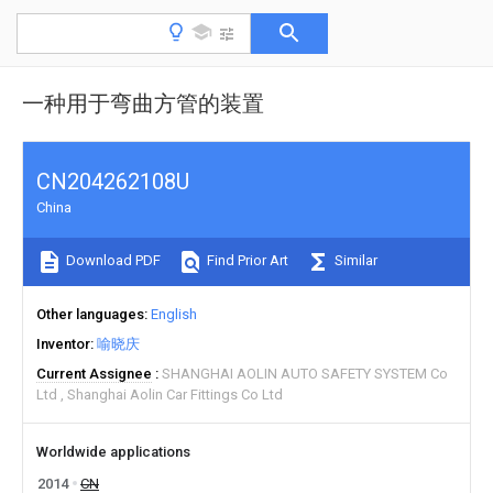
一种用于弯曲方管的装置
CN204262108U
China
Download PDF
Find Prior Art
Similar
Other languages
English
Inventor
喻晓庆
Current Assignee
SHANGHAI AOLIN AUTO SAFETY SYSTEM Co
Ltd
Shanghai Aolin Car Fittings Co Ltd
Worldwide applications
2014
CN