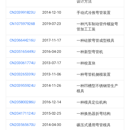
设计方法
CN203991823U
2014-12-10
手动式冷推弯管装置
CN107597926B
2019-07-23
一种汽车制动管件螺旋弯
管加工工装
CN206644216U
2017-11-17
一种硅胶弯管成型模具
CN205165449U
2016-04-20
一种新型弯管机
CN203061774U
2013-07-17
一种校直块
CN203265339U
2013-11-06
一种弯管机侧模装置
CN203955924U
2014-11-26
一种凹槽型不锈钢管生产
模具
CN205800286U
2016-12-14
一种模具定位机构
CN204171124U
2015-02-25
一种换热器折弯结构
CN203565670U
2014-04-30
碾压式通用弯管模具