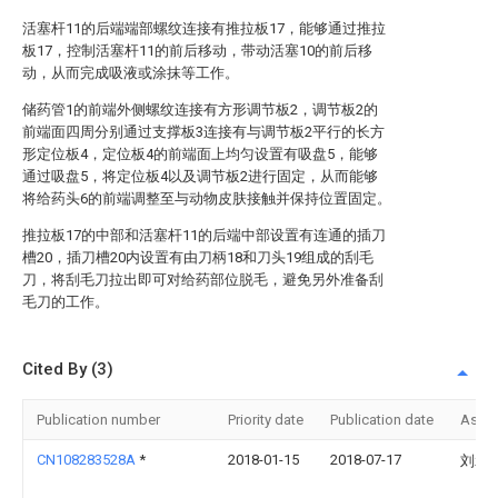
活塞杆11的后端端部螺纹连接有推拉板17，能够通过推拉
板17，控制活塞杆11的前后移动，带动活塞10的前后移
动，从而完成吸液或涂抹等工作。
储药管1的前端外侧螺纹连接有方形调节板2，调节板2的
前端面四周分别通过支撑板3连接有与调节板2平行的长方
形定位板4，定位板4的前端面上均匀设置有吸盘5，能够
通过吸盘5，将定位板4以及调节板2进行固定，从而能够
将给药头6的前端调整至与动物皮肤接触并保持位置固定。
推拉板17的中部和活塞杆11的后端中部设置有连通的插刀
槽20，插刀槽20内设置有由刀柄18和刀头19组成的刮毛
刀，将刮毛刀拉出即可对给药部位脱毛，避免另外准备刮
毛刀的工作。
Cited By (3)
Publication number
Priority date
Publication date
Assi
CN108283528A
*
2018-01-15
2018-07-17
刘承