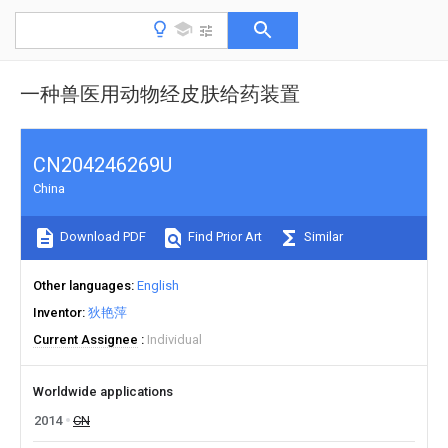
一种兽医用动物经皮肤给药装置
CN204246269U
China
Download PDF
Find Prior Art
Similar
Other languages
English
Inventor
狄艳萍
Current Assignee
Individual
Worldwide applications
2014
CN