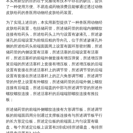
本实用新型的目的在于克服现有技术中存在的缺点，提供
了一种使用方便、不易造成药物浪费且能够通过透过动物
皮肤给药的兽医用动物经皮肤给药装置。
为了实现上述目的，本实用新型提供了一种兽医用动物经
皮肤给药装置，包括储药管，所述储药管的前端内侧螺纹
连接有给药头，所述给药头上均匀设置有渗液孔，所述渗
液孔的后端设置为前细后粗的导向孔，位于所述渗液孔外
侧的所述给药头前端面圆周上设置有圆环形密封圈，所述
储药管的内侧设置有活塞，所述活塞的后端设置有活塞
杆，所述活塞杆的前端外侧套接有增压弹簧，所述增压弹
簧后端的所述活塞杆上套接有增压板，所述增压板的后端
设置有套接在所述活塞杆上的调节管，所述调节管的后端
设置有套接在所述活塞杆上的正六角形调节帽，所述调节
管的外壁上设置有外螺纹，所述储药管的后端外侧上螺纹
连接有后端盖，所述后端盖的中部与所述调节管的所述外
螺纹螺纹连接，所述活塞杆的后端端部螺纹连接有推拉
板；
所述储药管的前端外侧螺纹连接有方形调节板，所述调节
板的前端面四周分别通过支撑板连接有与所述调节板平行
的长方形定位板，所述定位板的前端面上均匀设置有吸
盘，每个所述定位板上设置有2排或3排所述吸盘，每排所