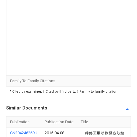
Family To Family Citations
* Cited by examiner, † Cited by third party, ‡ Family to family citation
Similar Documents
Publication
Publication Date
Title
CN204246269U
2015-04-08
一种兽医用动物经皮肤给