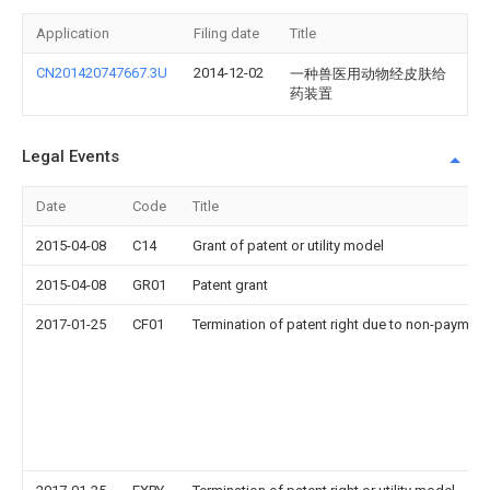
Application
Filing date
Title
CN201420747667.3U
2014-12-02
一种兽医用动物经皮肤给
药装置
Legal Events
Date
Code
Title
2015-04-08
C14
Grant of patent or utility model
2015-04-08
GR01
Patent grant
2017-01-25
CF01
Termination of patent right due to non-payment