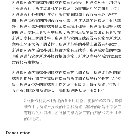
所述储药管的前端内侧螺纹连接有给药头，所述给药头上均匀设
置有渗液孔，所述渗液孔的后端设置为前细后粗的导向孔，位于
所述渗液孔外侧的所述给药头前端面圆周上设置有圆环形密封
圈，所述储药管的内侧设置有活塞，所述活塞的后端设置有活塞
杆，所述活塞杆的前端外侧套接有增压弹簧，所述增压弹簧后端
的所述活塞杆上套接有增压板，所述增压板的后端设置有套接在
所述活塞杆上的调节管，所述调节管的后端设置有套接在所述活
塞杆上的正六角形调节帽，所述调节管的外壁上设置有外螺纹，
所述储药管的后端外侧上螺纹连接有后端盖，所述后端盖的中部
与所述调节管的所述外螺纹螺纹连接，所述活塞杆的后端端部螺
纹连接有推拉板；
所述储药管的前端外侧螺纹连接有方形调节板，所述调节板的前
端面四周分别通过支撑板连接有与所述调节板平行的长方形定位
板，所述定位板的前端面上均匀设置有吸盘，每个所述定位板上
设置有2排或3排所述吸盘，每排所述吸盘设置有3-10个。
2.根据权利要求1所述的兽医用动物经皮肤给药装置，其特
征在于，所述推拉板的中部和所述活塞杆的后端中部设置
有连通的插刀槽，所述插刀槽内设置有由刀柄和刀头组成
的刮毛刀。
Description