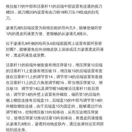
推拉板17的中部和活塞杆11的后端中部设置有连通的插刀
槽20，插刀槽20内设置有由刀柄18和刀头19组成的刮毛
刀。
渗液孔8的后端设置为前细后粗的导向孔9，能够使储药管
1内的透皮药液更方便、更顺畅的从渗液孔8推出。
位于渗液孔8外侧的给药头6前端面圆周上设置有圆环形密
封圈7，能够避免在向动物皮肤上涂抹或压力渗透透皮药液
时，透皮药液造成浪费。
活塞杆11的前端外侧套接有增压弹簧12，增压弹簧12后端
的活塞杆11上套接有增压板13，增压板13的后端设置有套
接在活塞杆11上的调节管14，调节管14的后端设置有套接
在活塞杆11上的正六角形调节帽16，即当增压弹簧12、增
压板13、调节管14以及调节帽16能够沿活塞杆11前后滑
动；调节管14的外壁上设置有外螺纹，储药管1的后端外
侧上螺纹连接有后端盖15，后端盖15的中部与调节管14的
外螺纹螺纹连接，由于后端盖15为固定的，能够通过拧动
调节帽16，控制增压板13向前移动，从而压迫增压弹簧
12，使增压弹簧12推动活塞10向前移动，将透皮药液慢慢
从渗液孔8推出，渗透到动物皮肤内，通过血液转运至局部
组织或全身。