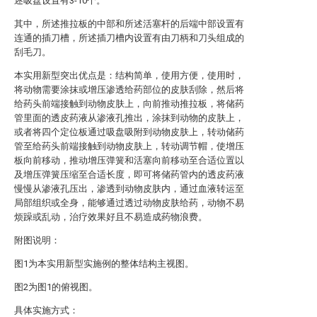
述吸盘设置有3-10个。
其中，所述推拉板的中部和所述活塞杆的后端中部设置有
连通的插刀槽，所述插刀槽内设置有由刀柄和刀头组成的
刮毛刀。
本实用新型突出优点是：结构简单，使用方便，使用时，
将动物需要涂抹或增压渗透给药部位的皮肤刮除，然后将
给药头前端接触到动物皮肤上，向前推动推拉板，将储药
管里面的透皮药液从渗液孔推出，涂抹到动物的皮肤上，
或者将四个定位板通过吸盘吸附到动物皮肤上，转动储药
管至给药头前端接触到动物皮肤上，转动调节帽，使增压
板向前移动，推动增压弹簧和活塞向前移动至合适位置以
及增压弹簧压缩至合适长度，即可将储药管内的透皮药液
慢慢从渗液孔压出，渗透到动物皮肤内，通过血液转运至
局部组织或全身，能够通过透过动物皮肤给药，动物不易
烦躁或乱动，治疗效果好且不易造成药物浪费。
附图说明：
图1为本实用新型实施例的整体结构主视图。
图2为图1的俯视图。
具体实施方式：