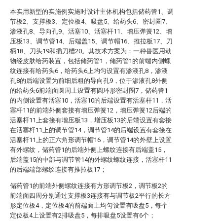
本实用新型的实施例实施时设计主体机构包括储药管1、调
节板2、支撑板3、定位板4、吸盘5、给药头6、密封圈7、
渗液孔8、导向孔9、活塞10、活塞杆11、增压弹簧12、增
压板13、调节管14、后端盖15、调节帽16、推拉板17、刀
柄18、刀头19和插刀槽20。其技术方案为：一种兽医用动
物经皮肤给药装置，包括储药管1，储药管1的前端内侧螺
纹连接有给药头6，给药头6上均匀设置有渗液孔8，渗液
孔8的后端设置为前细后粗的导向孔9，位于渗液孔8外侧
的给药头6前端面圆周上设置有圆环形密封圈7，储药管1
的内侧设置有活塞10，活塞10的后端设置有活塞杆11，活
塞杆11的前端外侧套接有增压弹簧12，增压弹簧12后端的
活塞杆11上套接有增压板13，增压板13的后端设置有套接
在活塞杆11上的调节管14，调节管14的后端设置有套接在
活塞杆11上的正六角形调节帽16，调节管14的外壁上设置
有外螺纹，储药管1的后端外侧上螺纹连接有后端盖15，
后端盖15的中部与调节管14的外螺纹螺纹连接，活塞杆11
的后端端部螺纹连接有推拉板17；
储药管1的前端外侧螺纹连接有方形调节板2，调节板2的
前端面四周分别通过支撑板3连接有与调节板2平行的长方
形定位板4，定位板4的前端面上均匀设置有吸盘5，每个
定位板4上设置有2排吸盘5，每排吸盘5设置有6个；