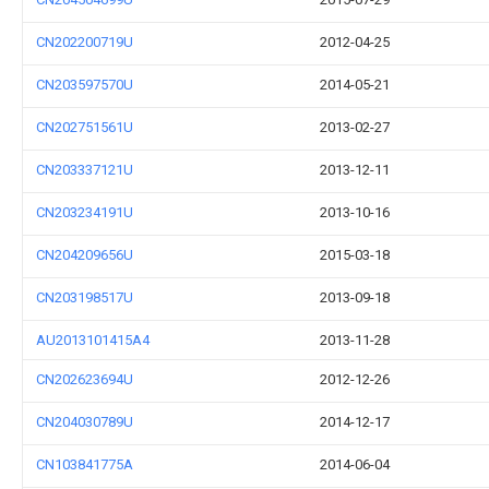
CN202200719U
2012-04-25
CN203597570U
2014-05-21
CN202751561U
2013-02-27
CN203337121U
2013-12-11
CN203234191U
2013-10-16
CN204209656U
2015-03-18
CN203198517U
2013-09-18
AU2013101415A4
2013-11-28
CN202623694U
2012-12-26
CN204030789U
2014-12-17
CN103841775A
2014-06-04