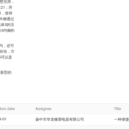
内壁光滑，
21；所
1，使得
3外侧通过
载体5的活
块3内侧的
1内，还可
行转动，方
6可以是
用新型的
tion date
Assignee
Title
3-01
扬中市华龙橡塑电器有限公司
一种便捷