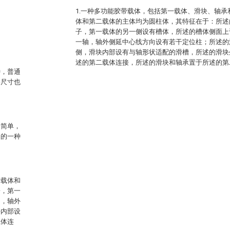
1.一种多功能胶带载体，包括第一载体、滑块、轴
体和第二载体的主体均为圆柱体，其特征在于：所述
子，第一载体的另一侧设有槽体，所述的槽体侧面上
一轴，轴外侧延中心线方向设有若干定位柱；所述的
侧，滑块内部设有与轴形状适配的滑槽，所述的滑块
述的第二载体连接，所述的滑块和轴承置于所述的第
种，普通
格尺寸也
构简单，
中的一种
一载体和
子，第一
轴，轴外
块内部设
载体连