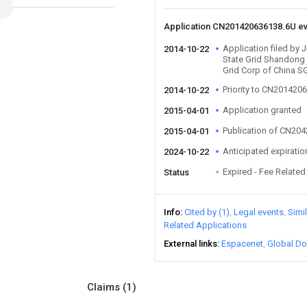
Application CN201420636138.6U e
Application filed by 
2014-10-22
State Grid Shandong E
Grid Corp of China 
Priority to CN201420
2014-10-22
Application granted
2015-04-01
Publication of CN20
2015-04-01
Anticipated expiratio
2024-10-22
Expired - Fee Related
Status
Info
Cited by (1)
Legal events
Simi
Related Applications
External links
Espacenet
Global Do
Claims
(1)