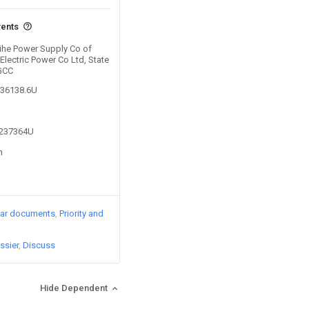
vents
Jihe Power Supply Co of
lectric Power Co Ltd, State
SGCC
636138.6U
4237364U
n
lar documents
Priority and
ssier
Discuss
Hide Dependent