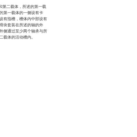
承和第二载体，所述的第一载
的第一载体的一侧设有卡
设有指槽，槽体内中部设有
滑块套装在所述的轴的外
外侧通过至少两个轴承与所
二载体的活动槽内。