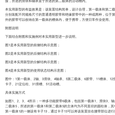
接，所述的滑块和轴承置于所述的第二载体的活动槽内。
本实用新型的有益效果是：该装置结构简单，设计合理，第一载体和第二
分别装配不同规格尺寸的普通透明胶带和绝缘胶带中的一种或两种，位于
外的胶带可以收纳在第一载体的槽体内，便于携带，方便日常作业使用。
附图说明
下面结合附图和实施例对本实用新型进一步说明。
图1是本实用新型的前侧结构示意图；
图2是本实用新型的后侧结构示意图；
图3是本实用新型的分解结构示意图；
图4是本实用新型的使用状态结构示意图；
图中：1第一载体、2轴、3滑块、4轴承、5第二载体、6胶带、11槽体、12
卡子、21定位柱、31滑槽、51活动槽。
具体实施方式
如图1、2、3、4所示：一种多功能胶带6载体，包括第一载体1、滑块3、轴
二载体5，所述的第一载体1和第二载体5的主体均为不同直径的圆柱体，其
第一载体1的一侧设有卡子13，通过卡子13可以将该装置挂在腰带部位进