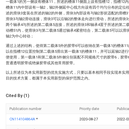
一载体1的另一侧设有槽体11，所述的槽体11侧面上设有指槽12，指槽12
槽体11内中部设有一轴2，轴2外侧延中心线方向设有四个均匀分布的定位柱
述的滑块3套装在所述的轴2的外侧，滑块3内部设有与轴2形状适配的滑槽3
滑块3与轴2滑动连接，滑块3可以沿轴2的整体走向进行滑动，所述的滑块
两个轴承4与所述的第二载体5连接，所述的滑块3和轴承4置于所述的第二
动槽51内，使滑块3与第二载体5通过轴承4紧密结合，第二载体5可以以滑
轴2为中心转动；
通过上述的结构，使得第二载体5外的胶带6可以收纳在第一载体1的槽体1
以在指槽12位置控制第二载体5滑出第一载体1的槽体11，并可以延轴2进
便使用，第一载体1和第二载体5外侧分别装配不同规格尺寸的胶带6，胶带
普通透明胶带或绝缘胶带或其他常用胶带。
以上所述仅为本实用新型的优先实施方式，只要以基本相同手段实现本实
目的技术方案，都属于本实用新型的保护范围之内。
Cited By (1)
Publication number
Priority date
Publica
CN114104864A
*
2020-08-27
2022-0