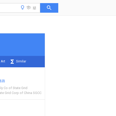
 Art
Similar
路路
y Co of State Grid
ate Grid Corp of China SGCC