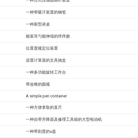
一种台式传感器插针装置
一种带吸汗装置的钢笔
一种新型讲桌
能装耳勺能伸缩的痒痒挠
位置度规定位装置
设置计算器的文具抽盒
一种多功能旋转工作台
带改锥的圆规
A simple pen container
一种方便拿取的直尺
一种自带升降器及修理工具箱的大型电动机
一种带刻度的u盘