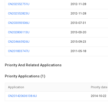
CN202552751U
2012-11-28
CN202552823U
2012-11-28
CN203093506U
2013-07-31
CN202806113U
2013-03-20
CN204665926U
2015-09-23
CN201833747U
2011-05-18
Priority And Related Applications
Priority Applications (1)
Application
Priority date
CN201420636138.6U
2014-10-22