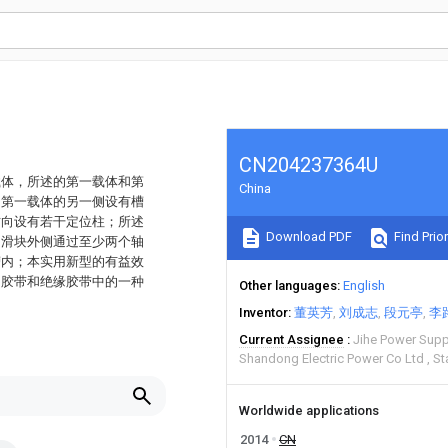
CN204237364U
载体，所述的第一载体和第
China
，第一载体的另一侧设有槽
方向设有若干定位柱；所述
Download PDF
Find Prior
的滑块外侧通过至少两个轴
槽内；本实用新型的有益效
明胶带和绝缘胶带中的一种
Other languages
English
Inventor
董英芳
刘成志
段元亭
李
Current Assignee
Jihe Power Suppl
Shandong Electric Power Co Ltd
St
Worldwide applications
2014
CN