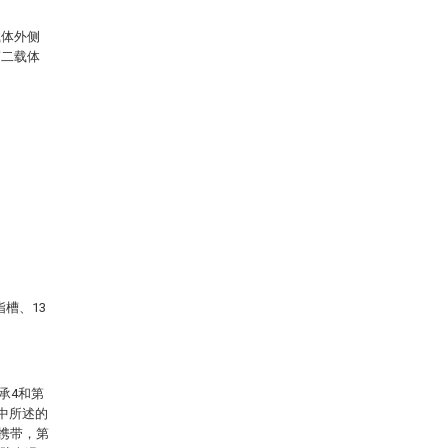
载体外侧
第二载体
指槽、13
承4和第
中所述的
行携带，第