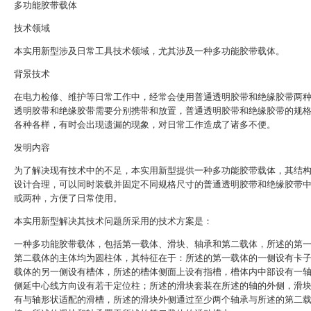
多功能胶带载体
技术领域
本实用新型涉及日常工具技术领域，尤其涉及一种多功能胶带载体。
背景技术
在电力检修、维护等日常工作中，经常会使用普通透明胶带和绝缘胶带两
透明胶带和绝缘胶带需要分别携带和放置，普通透明胶带和绝缘胶带的规
各种各样，有时会出现遗漏的现象，对日常工作造成了诸多不便。
发明内容
为了解决现有技术中的不足，本实用新型提供一种多功能胶带载体，其结
设计合理，可以同时装载并固定不同规格尺寸的普通透明胶带和绝缘胶带
或两种，方便了日常使用。
本实用新型解决其技术问题所采用的技术方案是：
一种多功能胶带载体，包括第一载体、滑块、轴承和第二载体，所述的第
第二载体的主体均为圆柱体，其特征在于：所述的第一载体的一侧设有卡
载体的另一侧设有槽体，所述的槽体侧面上设有指槽，槽体内中部设有一
侧延中心线方向设有若干定位柱；所述的滑块套装在所述的轴的外侧，滑
有与轴形状适配的滑槽，所述的滑块外侧通过至少两个轴承与所述的第二