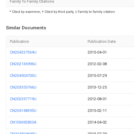
Family To Family Citations
* Cited by examiner, † Cited by third party, ‡ Family to family citation
Similar Documents
Publication
Publication Date
CN204237364U
2015-04-01
CN202136996U
2012-02-08
CN204504703U
2015-07-29
CN203355766U
2013-12-25
CN202357719U
2012-08-01
CN204148395U
2015-02-11
CN103692833A
2014-04-02
CN204504699U
2015-07-29