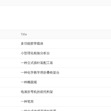
Title
多功能胶带载体
小型理化检验分析台
一种立式插针装配工装
一种化学教学用折叠铁架台
一种椭圆规
电液折弯机的前托料架
一种笔筒