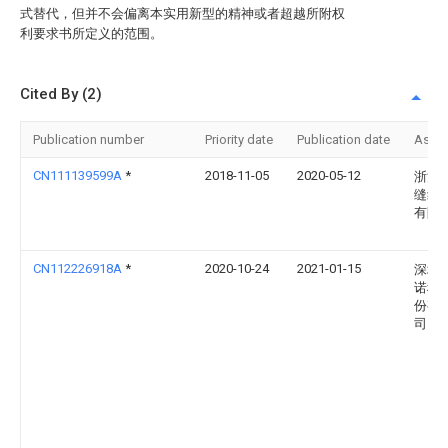
式替代，但并不会偏离本实用新型的精神或者超越所附权
利要求书所定义的范围。
Cited By (2)
Publication number
Priority date
Publication date
Assi
CN111139599A
*
2018-11-05
2020-05-12
浙江
缝纫
有限
CN112226918A
*
2020-10-24
2021-01-15
深圳
诺科
份有
司