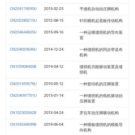
CN204174395U
2015-02-25
平缝机自动抬压脚机构
CN202380213U
2012-08-15
针织横机起底板传动机构
CN204644605U
2015-09-16
一种运模缝纫机的导向装
置
CN204039690U
2014-12-24
一种缝纫机的同步带送布
机构
CN105908400B
2019-04-12
缝纫机功能驱动装置及缝
纫机
CN201459376U
2010-05-12
一种套结机的压脚装置
CN204097701U
2015-01-14
一种缝纫机的电机驱动抬
压脚装置
CN102505362B
2013-04-24
罗拉车抬压脚驱动机构
CN105544099B
2019-06-04
一种模板缝纫机的模板导
向机构