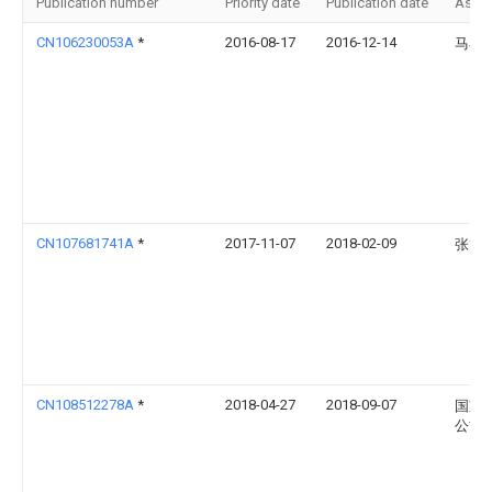
Publication number
Priority date
Publication date
Assi
CN106230053A
*
2016-08-17
2016-12-14
马小
CN107681741A
*
2017-11-07
2018-02-09
张旭
CN108512278A
*
2018-04-27
2018-09-07
国家
公司