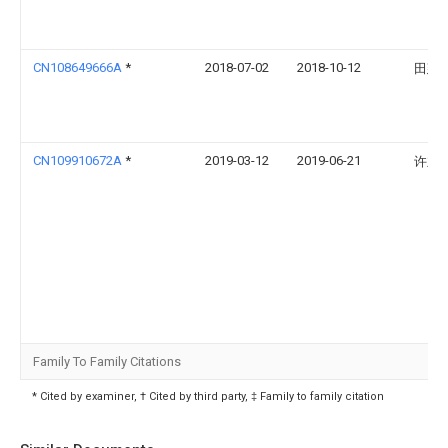
CN108649666A
*
2018-07-02
2018-10-12
田建
CN109910672A
*
2019-03-12
2019-06-21
许立
Family To Family Citations
* Cited by examiner, † Cited by third party, ‡ Family to family citation