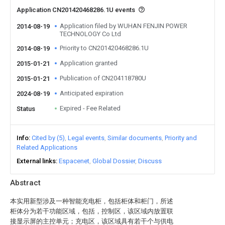
Application CN201420468286.1U events
Application filed by WUHAN FENJIN POWER
2014-08-19
TECHNOLOGY Co Ltd
Priority to CN201420468286.1U
2014-08-19
Application granted
2015-01-21
Publication of CN204118780U
2015-01-21
Anticipated expiration
2024-08-19
Expired - Fee Related
Status
Info
Cited by (5)
Legal events
Similar documents
Priority and
Related Applications
External links
Espacenet
Global Dossier
Discuss
Abstract
本实用新型涉及一种智能充电柜，包括柜体和柜门，所述
柜体分为若干功能区域，包括，控制区，该区域内放置联
接显示屏的主控单元；充电区，该区域具有若干个与供电