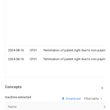
2024-08-16
CF01
Termination of patent right due to non-payment
2024-08-16
CF01
Termination of patent right due to non-payment
Concepts
machine-extracted
Download
Filter table
Name
Ima