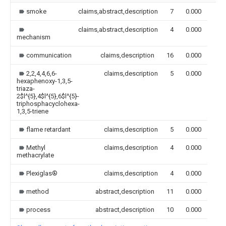
smoke
claims,abstract,description
7
0.000
claims,abstract,description
4
0.000
mechanism
communication
claims,description
16
0.000
2,2,4,4,6,6-
claims,description
5
0.000
hexaphenoxy-1,3,5-
triaza-
2$l^{5},4$l^{5},6$l^{5}-
triphosphacyclohexa-
1,3,5-triene
flame retardant
claims,description
5
0.000
Methyl
claims,description
4
0.000
methacrylate
Plexiglas®
claims,description
4
0.000
method
abstract,description
11
0.000
process
abstract,description
10
0.000