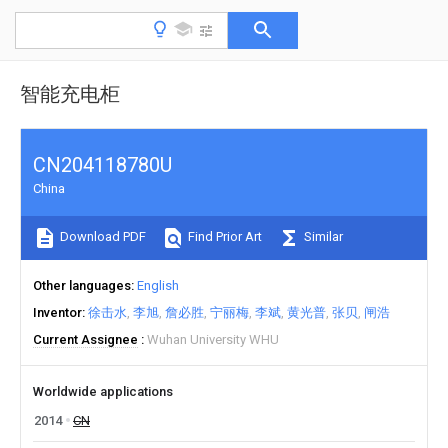
智能充电柜
CN204118780U
China
Download PDF
Find Prior Art
Similar
Other languages
English
Inventor
徐击水
李旭
詹必胜
宁丽梅
李斌
黄光普
张贝
闸浩
Current Assignee
Wuhan University WHU
Worldwide applications
2014
CN