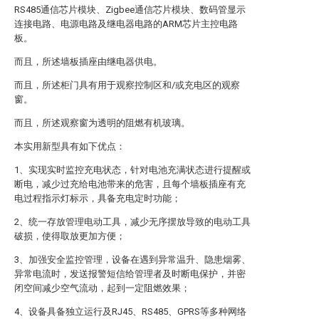
RS485通信芯片模块、Zigbee通信芯片模块、数码管显示
连接电路、电源电路及继电器电路的ARM芯片主控电路
板。
而且，所述墙板插座由继电器供电。
而且，所述柜门具有用于观察控制区和/或充电区的观察
窗。
而且，所述观察窗为透明的阻燃有机玻璃。
本实用新型具有如下优点：
1、实现实时监控充电状态，针对电池充满状态进行提醒或
断电，减少过充给电池带来的危害，且每个墙板插座有充
电过程指示灯标示，具备充电定时功能；
2、统一存放管理电动工具，减少无序摆放导致的电动工具
破损，使得取放更加方便；
3、加强安全监控管理，设备在遇到异常温升、隐患烟雾、
异常电流时，发送报警短信给管理者及时断电保护，并密
闭空间减少空气流动，起到一定阻燃效果；
4、设备具备独立运行及RJ45、RS485、GPRS等多种网络