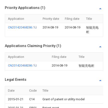
Priority Applications (1)
Application
Priority date
Filing date
Title
CN201420468286.1U
2014-08-19
2014-08-19
智能充电
柜
Applications Claiming Priority (1)
Application
Filing date
Title
CN201420468286.1U
2014-08-19
智能充电柜
Legal Events
Date
Code
Title
2015-01-21
C14
Grant of patent or utility model
2015-01-21
GR01
Patent grant