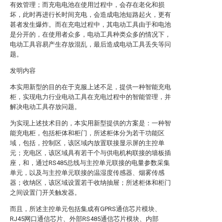
有效管理；而充电电池在使用过程中，会存在老化和损
坏，此时再进行长时间充电，会造成电池短路起火，更有
甚者发生爆炸。而在充电过程中，其电动工具由于和电池
是分开的，在使用者众多，电动工具种类众多的情况下，
电动工具容易产生存放混乱，最后造成电动工具丢失等问
题。
发明内容
本实用新型的目的在于克服上述不足，提供一种智能充电
柜，实现电力行业电动工具在充电过程中的智能管理，并
解决电动工具存放问题。
为实现上述技术目的，本实用新型提供的方案是：一种智
能充电柜，包括柜体和柜门，所述柜体分为若干功能区
域，包括，控制区，该区域内放置联接显示屏的主控单
元；充电区，该区域具有若干个与供电机构联接的墙板插
座，和，通过RS485总线与主控单元联接的电量参数采集
单元，以及与主控单元联接的温湿度传感器、烟雾传感
器；收纳区，该区域设置若干收纳抽屉；所述柜体和柜门
之间设置门开关触发器。
而且，所述主控单元包括集成有GPRS通信芯片模块、
RJ45网口通信芯片、外部RS485通信芯片模块、内部