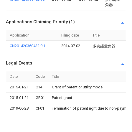
角器
Applications Claiming Priority (1)
Application
Filing date
Title
CN201420360432.9U
2014-07-02
多功能量角器
Legal Events
Date
Code
Title
2015-01-21
C14
Grant of patent or utility model
2015-01-21
GR01
Patent grant
2019-06-28
CF01
Termination of patent right due to non-payment