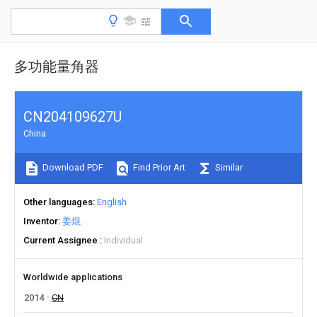
多功能量角器
CN204109627U
China
Download PDF
Find Prior Art
Similar
Other languages
English
Inventor
姜焜
Current Assignee
Individual
Worldwide applications
2014
CN