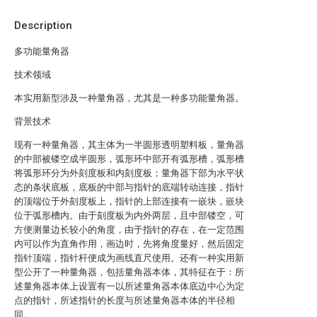
Description
多功能量角器
技术领域
本实用新型涉及一种量角器，尤其是一种多功能量角器。
背景技术
现有一种量角器，其主体为一半圆形透明塑料板，量角器
的中部被镂空成半圆形，弧形环中部开有弧形槽，弧形槽
将弧形环分为外刻度板和内刻度板；量角器下部为水平状
态的条状底板，底板的中部与指针的底端转动连接，指针
的顶端位于外刻度板上，指针的上部连接有一嵌块，嵌块
位于弧形槽内。由于刻度板为内外两层，且中部镂空，可
方便测量边长较小的角度，由于指针的存在，在一定范围
内可以作为直角作用，画边时，先将角度量好，然后固定
指针顶端，指针杆便成为画线直尺使用。还有一种实用新
型公开了一种量角器，包括量角器本体，其特征在于：所
述量角器本体上设置有一以所述量角器本体底边中心为定
点的指针，所述指针的长度与所述量角器本体的半径相
同。