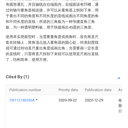
有圆形通孔，并且轴线在右端面内，后端面设有凹槽，通
过转轴与量角器相连接，并可以从量角器上拆卸下来，用
于量出不同的角度和不同长度的直线或画出不同角度的角
和不同长度的直线；所述的三角板为一种等腰直角三角
板，为一种透明塑料板，用于快捷画出45度的三角形。
使用本实用新型时，当需要量角度或画角时，首先将直尺
套在转轴上，将角顶点放入量角器的圆心处，对准刻度线
就可通过转动直尺量出角度或画出角，当需要画一定长度
的直线时，只需将直尺拆卸下来就可以使用直尺画出直线
了，结构简单，使用方便。
Cited By (1)
Publication number
Priority date
Publication date
Assi
CN112146536A
*
2020-09-22
2020-12-29
奇瑞
股份
公司