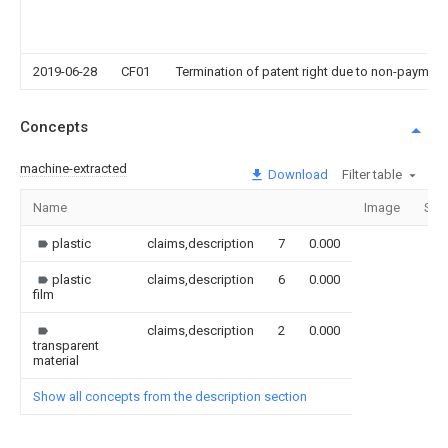
2019-06-28
CF01
Termination of patent right due to non-payment
Concepts
machine-extracted
Download
Filter table
Name
Image
Sec
plastic
claims,description
7
0.000
plastic
claims,description
6
0.000
film
claims,description
2
0.000
transparent
material
Show all concepts from the description section