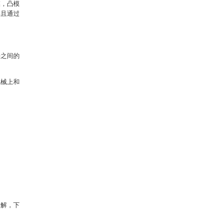
模，凸模
部且通过
。
块之间的
机械上和
。
了解，下