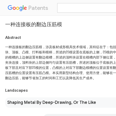
Patents
一种连接板的翻边压筋模
Abstract
一种连接板的翻边压筋模，涉及板材成形模具技术领域，其特征在于：包
块、顶板、凸模、打料板和模柄，所述的凹模设置在底板的上侧，凹模的
的模槽的上边侧设置有翻边模槽，所述的顶料块设置在模槽内部下侧位置
夹块连接，顶料块的上部边侧均匀设置有压筋槽，所述的顶板位于底板的
板下部且对应下部凹模的位置，凸模的上对应下部翻边模槽的位置设置有
压筋槽的位置设置有压筋凸模。本实用新型结构合理、使用方便，能够在
翻边压筋，能够节省加工的时间和工艺以及降低其生产成本。
Landscapes
Shaping Metal By Deep-Drawing, Or The Like