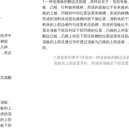
1.一种连接板的翻边压筋模，其特征在于：包括夹
板、凸模、打料板和模柄，所述的底板位于在夹板的
板的上侧，凹模的中间位置设置有模槽，所述的模槽
模。
所述的顶料块设置在模槽内部下侧位置，顶料块的下
料块的上部边侧均匀设置有压筋槽，所述的顶板位于
置在顶板下部且对应下部凹模的位置，凸模的上对应
有技术中
翻边凸模，凸模上对应下部压筋槽的位置设置有压筋
等都较
顶板的上部且通过导杆透过顶板与凸模的上部连接，
好几种，
部。
长，而且
2.根据权利要求1所述的一种连接板的翻边压
底板的上部设置导柱，所述的顶板的下部设
来完成翻
、顶板、
底板的上
所述的顶
块的上部
顶板下部