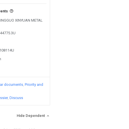
vents
y NINGGUO XINYUAN METAL
444775.3U
4108114U
n
lar documents
Priority and
ssier
Discuss
Hide Dependent