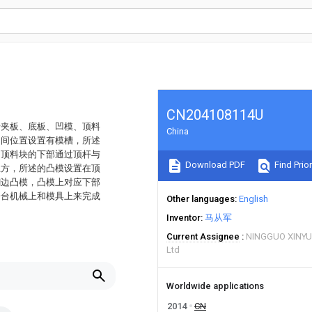
CN204108114U
括夹板、底板、凹模、顶料
China
中间位置设置有模槽，所述
，顶料块的下部通过顶杆与
Download PDF
Find Prior
上方，所述的凸模设置在顶
翻边凸模，凸模上对应下部
一台机械上和模具上来完成
Other languages
English
Inventor
马从军
Current Assignee
NINGGUO XINY
Ltd
Worldwide applications
2014
CN