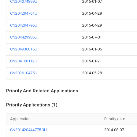
CN204074899U
2015-01-07
CN204294761U
2015-04-29
CN204294796U
2015-04-29
CN204429986U
2015-07-01
CN204936016U
2016-01-06
CN204108112U
2015-01-21
CN203610475U
2014-05-28
Priority And Related Applications
Priority Applications (1)
Application
Priority date
CN201420444775.3U
2014-08-07