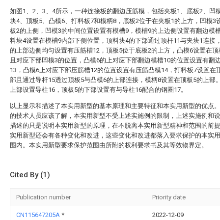
如图1、2、3、4所示，一种连接板的翻边压筋模，包括夹板1、底板2、凹
块4、顶板5、凸模6、打料板7和模柄8，底板2位于在夹板1的上方，凹模3
板2的上侧，凹模3的中间位置设置有模槽9，模槽9的上边侧设置有翻边模槽
料块4设置在模槽9内部下侧位置，顶料块4的下部通过顶杆11与夹块1连接
的上部边侧均匀设置有压筋槽12，顶板5位于底板2的上方，凸模6设置在顶
且对应下部凹模3的位置，凸模6的上对应下部翻边模槽10的位置设置有翻
13，凸模6上对应下部压筋槽12的位置设置有压筋凸模14，打料板7设置在
部且通过导杆15透过顶板5与凸模6的上部连接，模柄8设置在顶板5的上部
上部设置导柱16，顶板5的下部设置有与导柱16配合的钢圈17。
以上显示和描述了本实用新型的基本原理和主要特征和本实用新型的优点
的技术人员应该了解，本实用新型不受上述实施例的限制，上述实施例和
描述的只是说明本实用新型的原理，在不脱离本实用新型精神和范围的前
实用新型还会有各种变化和改进，这些变化和改进都落入要求保护的本实
围内。本实用新型要求保护范围由所附的权利要求书及其等效物界定。
Cited By (1)
Publication number
Priority date
CN115647205A
*
2022-12-09