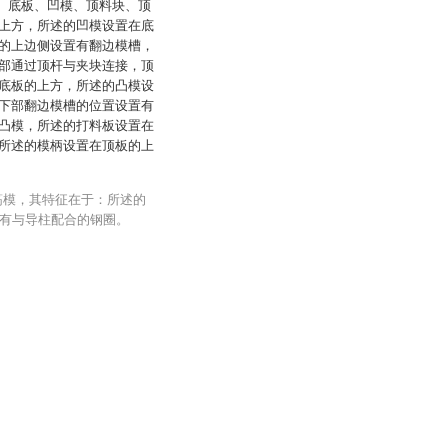
板、底板、凹模、顶料块、顶
上方，所述的凹模设置在底
的上边侧设置有翻边模槽，
部通过顶杆与夹块连接，顶
底板的上方，所述的凸模设
下部翻边模槽的位置设置有
凸模，所述的打料板设置在
所述的模柄设置在顶板的上
筋模，其特征在于：所述的
置有与导柱配合的钢圈。