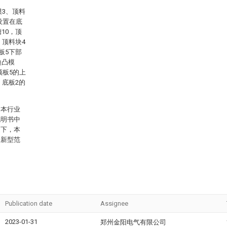
模3、顶料
设置在底
10，顶
，顶料块4
板5下部
边凸模
顶板5的上
。底板2的
。本行业
说明书中
提下，本
用新型范
Publication date
Assignee
2023-01-31
郑州金阳电气有限公司