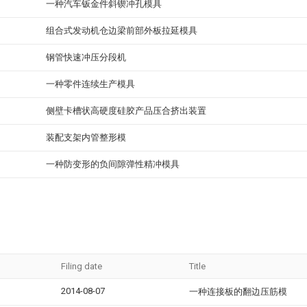
一种汽车钣金件斜锲冲孔模具
组合式发动机仓边梁前部外板拉延模具
钢管快速冲压分段机
一种零件连续生产模具
侧壁卡槽状高硬度硅胶产品压合挤出装置
装配支架内管整形模
一种防变形的负间隙弹性精冲模具
Filing date
Title
2014-08-07
一种连接板的翻边压筋模