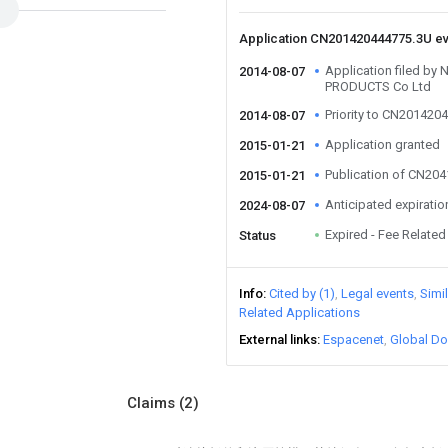
Application CN201420444775.3U e
Application filed b
2014-08-07
PRODUCTS Co Ltd
Priority to CN201420
2014-08-07
Application granted
2015-01-21
Publication of CN20
2015-01-21
Anticipated expiratio
2024-08-07
Expired - Fee Related
Status
Info
Cited by (1)
Legal events
Simi
Related Applications
External links
Espacenet
Global Do
Claims
(2)