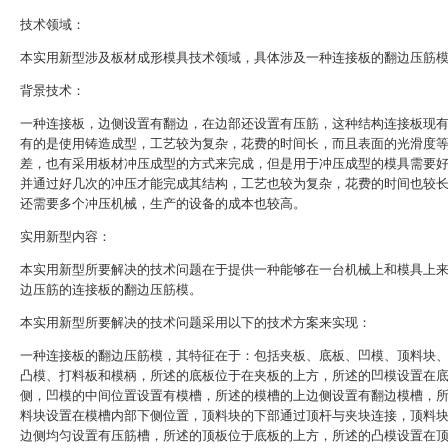
技术领域：
本实用新型涉及板材成形模具技术领域，具体涉及一种连接板的翻边压筋
背景技术：
一种连接板，边侧设置有翻边，在边部还设置有压筋，这种结构连接板现
有的是使用铸造成型，工艺较为复杂，花费的时间长，而且表面的光滑度
差，也有采用板材冲压成型的方式来完成，但是用于冲压成型的模具需要
并通过好几次的冲压才能完成其结构，工艺也较为复杂，花费的时间也较
还需要多个冲压机械，生产的设备的成本也较高。
实用新型内容：
本实用新型所要解决的技术问题在于提供一种能够在一台机械上和模具上
边压筋的连接板的翻边压筋模。
本实用新型所要解决的技术问题采用以下的技术方案来实现：
一种连接板的翻边压筋模，其特征在于：包括夹板、底板、凹模、顶料块
凸模、打料板和模柄，所述的底板位于在夹板的上方，所述的凹模设置在
侧，凹模的中间位置设置有模槽，所述的模槽的上边侧设置有翻边模槽，
料块设置在模槽内部下侧位置，顶料块的下部通过顶杆与夹块连接，顶料
边侧均匀设置有压筋槽，所述的顶板位于底板的上方，所述的凸模设置在