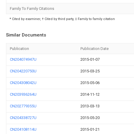
Family To Family Citations
* Cited by examiner, † Cited by third party, ‡ Family to family citation
Similar Documents
Publication
Publication Date
CN204074947U
2015-01-07
CN204220750U
2015-03-25
CN204308042U
2015-05-06
CN203936264U
2014-11-12
CN202779355U
2013-03-13
CN204338727U
2015-05-20
CN204108114U
2015-01-21