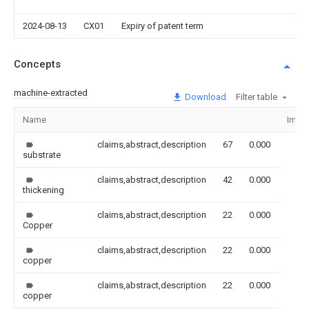
2024-08-13
CX01
Expiry of patent term
Concepts
machine-extracted
Download
Filter table
Name
Imag
claims,abstract,description
67
0.000
substrate
claims,abstract,description
42
0.000
thickening
claims,abstract,description
22
0.000
Copper
claims,abstract,description
22
0.000
copper
claims,abstract,description
22
0.000
copper