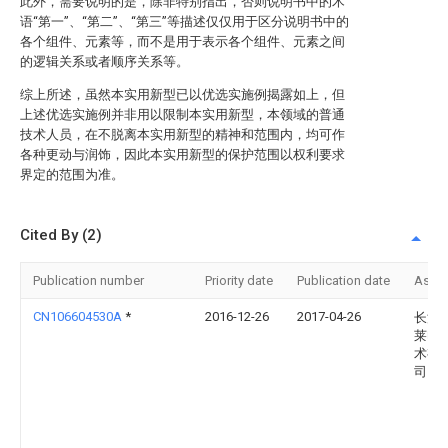
此外，需要说明的是，除非特别指出，否则说明书中的术
语“第一”、“第二”、“第三”等描述仅仅用于区分说明书中的
各个组件、元素等，而不是用于表示各个组件、元素之间
的逻辑关系或者顺序关系等。
综上所述，虽然本实用新型已以优选实施例揭露如上，但
上述优选实施例并非用以限制本实用新型，本领域的普通
技术人员，在不脱离本实用新型的精神和范围内，均可作
各种更动与润饰，因此本实用新型的保护范围以权利要求
界定的范围为准。
Cited By (2)
Publication number
Priority date
Publication date
Assi
CN106604530A
*
2016-12-26
2017-04-26
长沙
莱电
术有
司