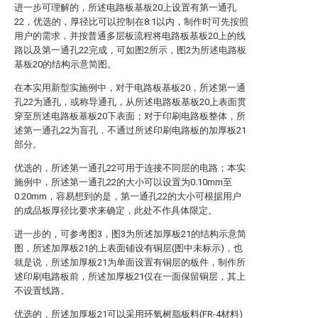
进一步可理解的，所述电路板基板20上设置有第一通孔
22，优选的，厚径比可以控制在8:1以内，制作时可先按照
用户的需求，并按普通多层板流程将电路板基板20上的线
路以及第一通孔22完成，可如图2所示，图2为所述电路板
基板20的结构示意简图。
在本实用新型实施例中，对于电路板基板20，所述第一通
孔22为通孔，或称导通孔，从所述电路板基板20上表面贯
穿至所述电路板基板20下表面；对于印刷电路板整体，所
述第一通孔22为盲孔，不通过所述印刷电路板的加厚板21
部分。
优选的，所述第一通孔22可用于连接不同层的电路；本实
施例中，所述第一通孔22的大小可以设置为0.10mm至
0.20mm，容易想到的是，第一通孔22的大小可根据用户
的成品板厚径比要求来确定，此处不作具体限定。
进一步的，可参考图3，图3为所述加厚板21的结构示意简
图，所述加厚板21的上表面铺设有铜层(图中未标示)，也
就是说，所述加厚板21为单面设置有铜层的板件，制作所
述印刷电路板前，所述加厚板21仅在一面保留铜层，其上
不设置线路。
优选的，所述加厚板21可以采用环氧树脂板料(FR-4材料)