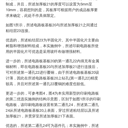
制成，并且，所述加厚板21的厚度可以设置为5mm至
10mm，容易想到的是，其板厚可根据用户的成品板厚要
求来确定，此处不作具体限定。
如图1所示，所述电路板基板20与所述加厚板21之间通过
粘结层23连接。
优选的，所述粘结层23为半固化片。其中半固化片主要由
树脂和增强材料组成，本实施例中，所述印刷电路板所使
用的半固化片可优选是采用玻纤布做增强材料。
进一步的，所述电路板基板20的第一通孔22内填充有金属
铜材料，即在电路板基板20与所述加厚板21进行连接后，
可对所述第一通孔22进行覆铜，由于所述电路板基板20设
计薄，因此在所述电路板基板20上钻孔(第一通孔22)精度
较高，并且对所述第一通孔22覆铜的难度也较低。
更进一步的，可参考图4，图4为本实用新型的印刷电路板
的第二优选实施例的结构示意图，区别于如图1所示的印刷
电路板，该印刷电路板设置有第二通孔24，所述第二通孔
24从所述电路板基板20上表面，穿过所述粘结层以及所述
加厚板21，并贯穿至所述加厚板21下表面。
优选的，所述第二通孔24可为器件孔；本实施例中，所述