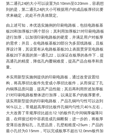
第二通孔24的大小可以设置为0.10mm至0.20mm，容易想
到的是，第二通孔24的大小可根据用户的成品板厚径比要
求来确定，此处不作具体限定。
由上述可知，本优选实施例的印刷电路板，包括电路板基
板20和加厚板21两个部分；其利用加厚板21对印刷电路板
进行加厚，以加强印刷电路板的硬度，并满足用户对板厚
的需求；并且，在电路板基板20部分为多层线路板，且板
厚设计薄，其设置有从电路板基板20上表面贯穿至电路板
基板20下表面的第一通孔22，以保证在板厚的条件下，提
高通孔的精度，降低孔内覆铜难度，提高产品合格率和质
量。
本实用新型实施例提供的印刷电路板，通过改变设置结
构，将高厚径比板件先变成小厚径比板件，从而保证了孔
内铜厚品质问题，提高产品性能；其后再利用所述加厚板
21对印刷电路板整体进行加厚，以满足客户的板厚要求。
该实用新型提供的印刷电路板，产品孔铜均匀性可以达到
90％以上，常规超高厚径比板件孔铜均匀性只40％左右，
大大改善了常规厚径比超出12:1的板件孔中间铜厚偏薄问
题，在焊接过程中容易造成孔铜断裂；进一步的，将板厚
变薄后改善钻孔，孔壁品质，孔壁粗糙度<25um；产品的
最小孔径为0.15mm，可以完成板厚不超出12.0mm板件加