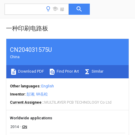
一种印刷电路板
CN204031575U
China
Download PDF
Find Prior Art
Similar
Other languages
English
Inventor
彭湘
钟岳松
Current Assignee
MULTILAYER PCB TECHNOLOGY Co Ltd
Worldwide applications
2014
CN