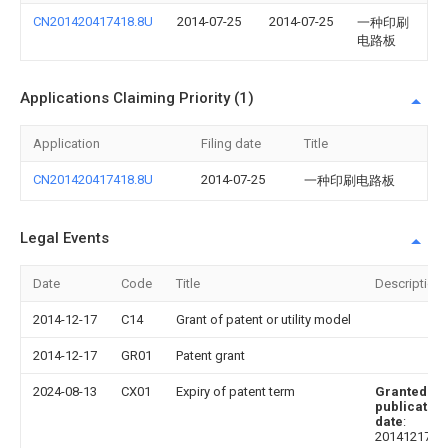
CN201420417418.8U
2014-07-25
2014-07-25
一种印刷
电路板
Applications Claiming Priority (1)
Application
Filing date
Title
CN201420417418.8U
2014-07-25
一种印刷电路板
Legal Events
Date
Code
Title
Description
2014-12-17
C14
Grant of patent or utility model
2014-12-17
GR01
Patent grant
2024-08-13
CX01
Expiry of patent term
Granted
publication
date
:
20141217