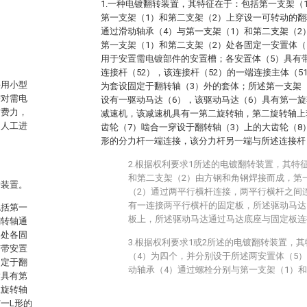
1.一种电镀翻转装置，其特征在于：包括第一支架（
第一支架（1）和第二支架（2）上穿设一可转动的翻
通过滑动轴承（4）与第一支架（1）和第二支架（2
第一支架（1）和第二支架（2）处各固定一安置体（
用于安置需电镀部件的安置槽；各安置体（5）具有带
连接杆（52），该连接杆（52）的一端连接主体（5
采用小型
为套设固定于翻转轴（3）外的套体；所述第一支架（
需对需电
设有一驱动马达（6），该驱动马达（6）具有第一
时费力，
减速机，该减速机具有一第二旋转轴，第二旋转轴上
，人工进
齿轮（7）啮合一穿设于翻转轴（3）上的大齿轮（8
形的分力杆一端连接，该分力杆另一端与所述连接杆
2.根据权利要求1所述的电镀翻转装置，其特
和第二支架（2）由方钢和角钢焊接而成，第
转装置。
（2）通过两平行横杆连接，两平行横杆之间
有一连接两平行横杆的固定板，所述驱动马达
包括第一
板上，所述驱动马达通过马达底座与固定板连
翻转轴通
架处各固
3.根据权利要求1或2所述的电镀翻转装置，
有带安置
（4）为四个，并分别设于所述两安置体（5）
固定于翻
动轴承（4）通过螺栓分别与第一支架（1）和
达具有第
二旋转轴
一L形的