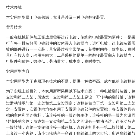
技术领域
本实用新型属于电铸领域，尤其是涉及一种电镀翻转装置。
背景技术
一般在机械部件加工完成后需要进行电镀，传统的电镀装置为两种：一是
行车将一排装好需电镀部件的架体浸入电镀槽内，进行电镀，该电镀装置
镀的部件进行一一安装，且安装过程非常复杂，花费时间多，效率低，费
且行车投入高，占用空间大；二是采用简易单一的翻转装置翻入电镀槽内
行取件和放件，效率低，劳动量大，成本高，费时费力。
实用新型内容
本实用新型为了克服现有技术的不足，提供一种效率高、成本低的电镀翻
为了实现上述目的，本实用新型采用以下技术方案：一种电镀翻转装置，
支架和第二支架，所述第一支架和第二支架上穿设一可转动的翻转轴，该
过滑动轴承与第一支架和第二支架固定；该翻转轴位于第一支架和第二支
定一安置体，安置体内均布有用于安置需电镀部件的安置槽；各安置体具
槽的主体和两连接杆，该连接杆的一端连接主体，连接杆的另一端为套设
转轴外的套体；所述第一支架和第二支架之间设有一驱动马达，该驱动马
一旋转轴，该第一旋转轴连接一减速机，该减速机具有一第二旋转轴，第
上套设一小齿轮，该小齿轮啮合一穿设于翻转轴上的大齿轮；所述翻转轴与