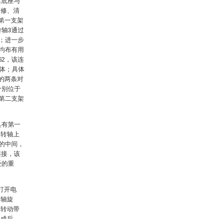
达底座与
维修、清
第一支架
转轴3通过
转；进一步
内均布有用
52，该连
套体；具体
的两条对
分别位于
和第二支架
具有第一
旋转轴上
3的中间，
连接，该
受的重
打开电
转轴旋
轮转动带
完成后，