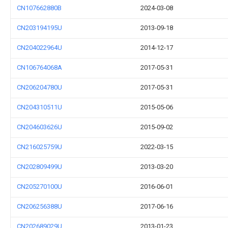
CN107662880B
2024-03-08
CN203194195U
2013-09-18
CN204022964U
2014-12-17
CN106764068A
2017-05-31
CN206204780U
2017-05-31
CN204310511U
2015-05-06
CN204603626U
2015-09-02
CN216025759U
2022-03-15
CN202809499U
2013-03-20
CN205270100U
2016-06-01
CN206256388U
2017-06-16
CN202689029U
2013-01-23