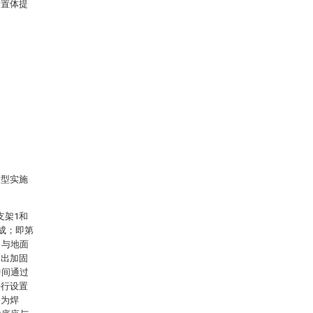
安置体提
新型实施
支架1和
成；即第
出与地面
伸出加固
中间通过
平行设置
间为焊