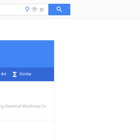
 Art
Similar
ng Electrical Machinery Co