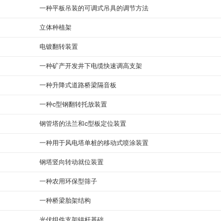
一种平板吊装的可调式吊具的调节方法
立体种植架
电镀翻转装置
一种矿产开发井下电缆快速调高支架
一种升降式道路桥梁隔音板
一种c型钢翻转托放装置
钢管塔的法兰和c型板定位装置
一种用于风电塔单桩的移动式喷涂装置
钢塔竖向转动就位装置
一种农用环保型筛子
一种桥梁胎架结构
光伏组件支架锚杆基础