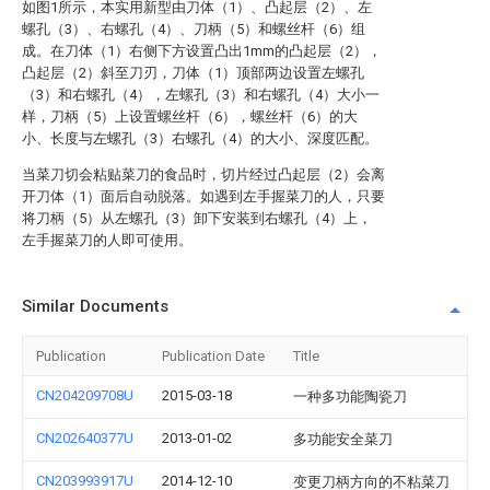
如图1所示，本实用新型由刀体（1）、凸起层（2）、左
螺孔（3）、右螺孔（4）、刀柄（5）和螺丝杆（6）组
成。在刀体（1）右侧下方设置凸出1mm的凸起层（2），
凸起层（2）斜至刀刃，刀体（1）顶部两边设置左螺孔
（3）和右螺孔（4），左螺孔（3）和右螺孔（4）大小一
样，刀柄（5）上设置螺丝杆（6），螺丝杆（6）的大
小、长度与左螺孔（3）右螺孔（4）的大小、深度匹配。
当菜刀切会粘贴菜刀的食品时，切片经过凸起层（2）会离
开刀体（1）面后自动脱落。如遇到左手握菜刀的人，只要
将刀柄（5）从左螺孔（3）卸下安装到右螺孔（4）上，
左手握菜刀的人即可使用。
Similar Documents
Publication
Publication Date
Title
CN204209708U
2015-03-18
一种多功能陶瓷刀
CN202640377U
2013-01-02
多功能安全菜刀
CN203993917U
2014-12-10
变更刀柄方向的不粘菜刀