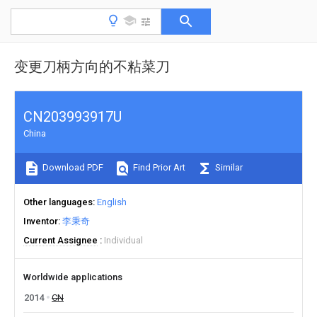
变更刀柄方向的不粘菜刀
CN203993917U
China
Download PDF
Find Prior Art
Similar
Other languages
English
Inventor
李秉奇
Current Assignee
Individual
Worldwide applications
2014
CN