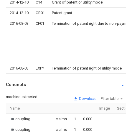
2014-12-10
C14
Grant of patent or utility model
2014-12-10
GR01
Patent grant
2016-08-03
CF01
Termination of patent right due to non-payment
2016-08-03
EXPY
Termination of patent right or utility model
Concepts
machine-extracted
Download
Filter table
Name
Image
Sections
coupling
claims
1
0.000
coupling
claims
1
0.000