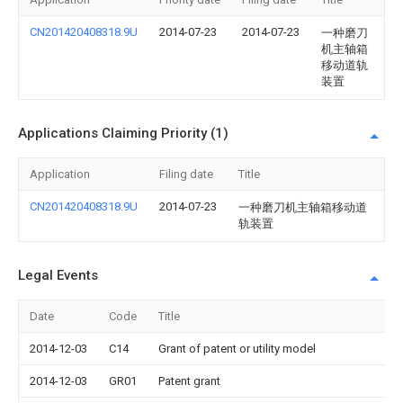
CN201420408318.9U
2014-07-23
2014-07-23
一种磨刀
机主轴箱
移动道轨
装置
Applications Claiming Priority (1)
Application
Filing date
Title
CN201420408318.9U
2014-07-23
一种磨刀机主轴箱移动道
轨装置
Legal Events
Date
Code
Title
2014-12-03
C14
Grant of patent or utility model
2014-12-03
GR01
Patent grant