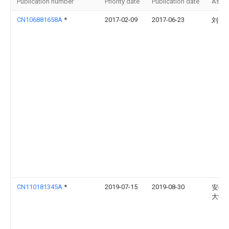
Publication number
Priority date
Publication date
Assi
CN106881658A
*
2017-02-09
2017-06-23
刘云
CN110181345A
*
2019-07-15
2019-08-30
安徽
大学