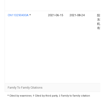
CN113290430A
*
2021-06-15
2021-08-24
阳江
东区
机械
有限
Family To Family Citations
* Cited by examiner, † Cited by third party, ‡ Family to family citation