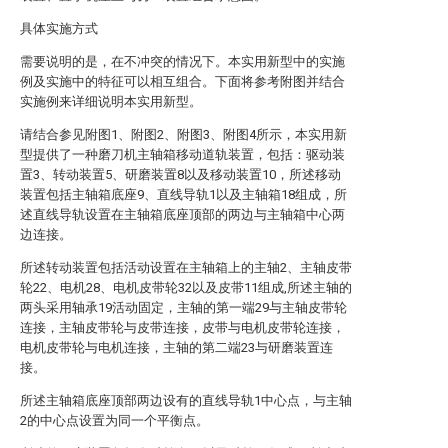
具体实施方式
需要说明的是，在不冲突的情况下。本实用新型中的实施
例及实施中的特征可以相互组合。下面将参考附图并结合
实施例来详细说明本实用新型。
请结合参见附图1、附图2、附图3、附图4所示，本实用新
型提供了一种磨刀机主轴箱移动道轨装置，包括：驱动装
置3、转动装置5、研磨装置8以及移动装置10，所述移动
装置包括主轴箱底座9、直线导轨1以及主轴箱18组成，所
述直线导轨设置在主轴箱底座顶部的两边与主轴箱中心两
边连接。
所述转动装置包括活动设置在主轴箱上的主轴2、主轴皮带
轮22、电机28、电机皮带轮32以及皮带11组成,所述主轴的
两头采用轴承19活动固定，主轴的第一端29与主轴皮带轮
连接，主轴皮带轮与皮带连接，皮带与电机皮带轮连接，
电机皮带轮与电机连接，主轴的第二端23与研磨装置连
接。
所述主轴箱底座顶部两边设有的直线导轨1中心点，与主轴
2的中心点设置为同一个平衡点。