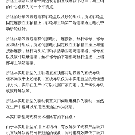
所述主轴箱底座顶部两边设有的直线导轨中心点，与主轴
的中心点设为同一个平衡点。
所述的研磨装置包括有砂轮盘以及砂轮组成，所述砂轮盘
固定连接在主轴箱上，砂轮与主轴第二端连接通过电机带
动砂轮旋转。
所述驱动装置包括有伺服电机、连接器、丝杆螺母、螺母
座和丝杆组成，所述伺服电机固定设在主轴箱底座上与连
接器连接，丝杆两头采用轴承活动固定与连接器、螺母座
以及滚杆螺母连接，丝杆螺母的下端部与丝杆连接，上端
部与主轴箱连接。
所述本实用新型的主轴箱底座顶部两边设置为直线导轨，
但不局限于上述结构，直线导轨仅为本实用新型的最佳选
择方式，实际在生产中可以根据厂家而定，生产铸铁导轨
或滚珠导轨等。
所述本实用新型的驱动装置采用伺服电机作为驱动，当然
在生产中也可以采用液压油缸作为驱动。
本实用新型与现有技术相比有如下优点：
由于本实用新型采用上述结构，有效解决了现有产品磨刀
机直线导轨容易磨损翘起的现象，同时也有效降低了磨刀