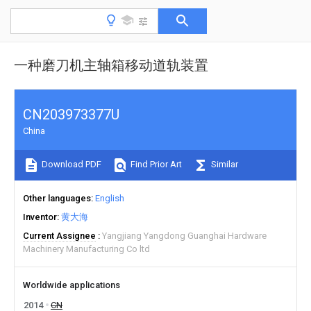
一种磨刀机主轴箱移动道轨装置
CN203973377U
China
Download PDF
Find Prior Art
Similar
Other languages
English
Inventor
黄大海
Current Assignee
Yangjiang Yangdong Guanghai Hardware
Machinery Manufacturing Co ltd
Worldwide applications
2014
CN