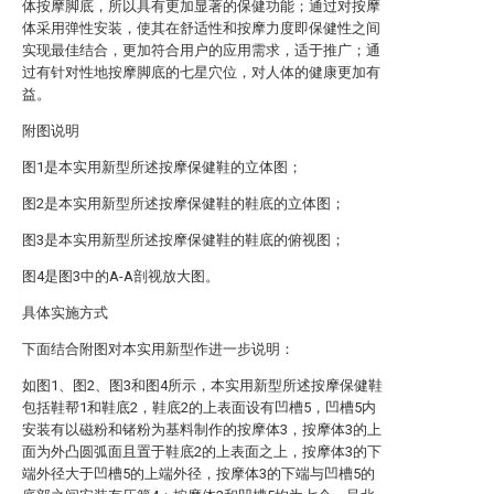
体按摩脚底，所以具有更加显著的保健功能；通过对按摩
体采用弹性安装，使其在舒适性和按摩力度即保健性之间
实现最佳结合，更加符合用户的应用需求，适于推广；通
过有针对性地按摩脚底的七星穴位，对人体的健康更加有
益。
附图说明
图1是本实用新型所述按摩保健鞋的立体图；
图2是本实用新型所述按摩保健鞋的鞋底的立体图；
图3是本实用新型所述按摩保健鞋的鞋底的俯视图；
图4是图3中的A-A剖视放大图。
具体实施方式
下面结合附图对本实用新型作进一步说明：
如图1、图2、图3和图4所示，本实用新型所述按摩保健鞋
包括鞋帮1和鞋底2，鞋底2的上表面设有凹槽5，凹槽5内
安装有以磁粉和锗粉为基料制作的按摩体3，按摩体3的上
面为外凸圆弧面且置于鞋底2的上表面之上，按摩体3的下
端外径大于凹槽5的上端外径，按摩体3的下端与凹槽5的