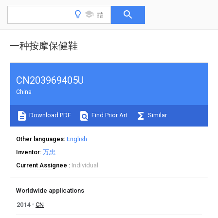
一种按摩保健鞋
CN203969405U
China
Download PDF
Find Prior Art
Similar
Other languages
English
Inventor
万忠
Current Assignee
Individual
Worldwide applications
2014
CN