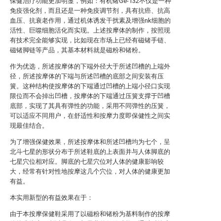
保健治疗功能更加明显，例如：有机锗Ge-132不仅是一种
免疫强化剂，而且还是一种免疫调节剂，具有抗癌、抗高
血压、抗衰老作用，通过机体诱发干扰素及增强nk细胞的
活性、巨噬细胞活化而实现。上述按摩体的制作，按照现
有技术完全能够实现，比如现在市场上已经有磁锗手链、
磁锗脚链等产品，其基本材料就是磁粉和锗粉。
作为优选，所述按摩体的下端外径大于所述凹槽的上端外
径，所述按摩体的下端与所述凹槽的底部之间安装有压
簧。这种结构使按摩体的下端通过凹槽的上端小径口实现
限位而不会掉出凹槽，按摩体的下端通过压簧支撑于凹槽
底部，实现了其具有弹性的功能，采用不同弹性的压簧，
可以适应不同用户，在舒适性和按摩力度即保健性之间实
现最佳结合。
为了增强保健效果，所述按摩体和所述凹槽均为七个，呈
北斗七星的形状分布于所述鞋底的上表面并与人体脚底的
七星穴位相对应。脚底的七星穴位对人体的健康影响较
大，经常有针对性地按摩这几个穴位，对人体的健康更加
有益。
本实用新型的有益效果在于：
由于本按摩保健鞋采用了以磁粉和锗粉为基料制作的按摩