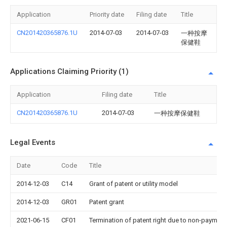
Application
Priority date
Filing date
Title
CN201420365876.1U
2014-07-03
2014-07-03
一种按摩
保健鞋
Applications Claiming Priority (1)
Application
Filing date
Title
CN201420365876.1U
2014-07-03
一种按摩保健鞋
Legal Events
Date
Code
Title
2014-12-03
C14
Grant of patent or utility model
2014-12-03
GR01
Patent grant
2021-06-15
CF01
Termination of patent right due to non-payment