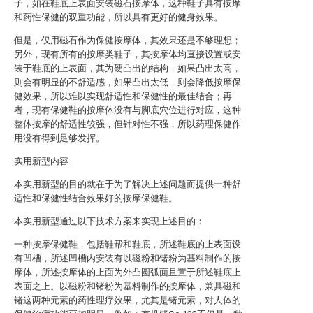
子，如在鞋底上表面安装磁石按摩体，这种鞋子具有按摩
和药性保健的双重功能，所以具有更好的健身效果。
但是，仅用磁石作为保健按摩体，其效果还是不够理想；
另外，现有所有的按摩类鞋子，其按摩体均直接设置或安
装于鞋底的上表面，其为硬凸出的结构，如果凸出太高，
则会有明显的不舒适感，如果凸出太低，则会降低按摩保
健效果，所以难以实现舒适性和保健性的最佳结合；再
者，现有保健鞋的按摩体没有与脚底穴位进行对应，这种
整体按摩的舒适性较强，但针对性不强，所以药理保健作
用没有得到足够发挥。
实用新型内容
本实用新型的目的就在于为了解决上述问题而提供一种舒
适性和保健性结合效果好的按摩保健鞋。
本实用新型通过以下技术方案来实现上述目的：
一种按摩保健鞋，包括鞋帮和鞋底，所述鞋底的上表面设
有凹槽，所述凹槽内安装有以磁粉和锗粉为基料制作的按
摩体，所述按摩体的上面为外凸圆弧面且置于所述鞋底上
表面之上。以磁粉和锗粉为基料制作的按摩体，兼具磁和
锗这两种元素的药性理疗效果，尤其是锗元素，对人体的