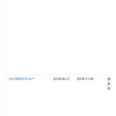
CN108903131A
*
2018-06-21
2018-11-30
浙江
炭业
有限