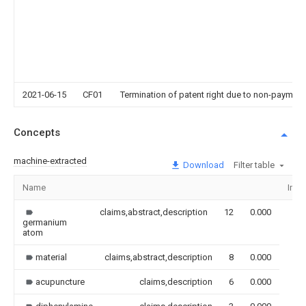
2021-06-15
CF01
Termination of patent right due to non-payment
Concepts
machine-extracted
Download
Filter table
Name
Ima
claims,abstract,description
12
0.000
germanium
atom
material
claims,abstract,description
8
0.000
acupuncture
claims,description
6
0.000