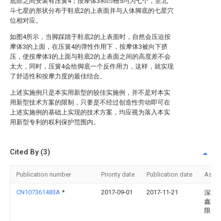
底部之间安装有压簧4；按摩体3和凹槽5均为七个，呈北
斗七星的形状分布于鞋底2的上表面并与人体脚底的七星穴
位相对应。
如图4所示，当脚踩踏于鞋底2的上表面时，自然会压迫按
摩体3的上面，在压簧4的弹性作用下，按摩体3被向下挤
压，使按摩体3的上面与鞋底2的上表面之间的高度差不会
太大，同时，压簧4会给脚底一个反作用力，这样，就实现
了舒适性和按摩力度的最佳结合。
上述实施例只是本实用新型的较佳实施例，并不是对本实
用新型技术方案的限制，只要是不经过创造性劳动即可在
上述实施例的基础上实现的技术方案，均应视为落入本实
用新型专利的权利保护范围内。
Cited By (3)
Publication number
Priority date
Publication date
Assi
CN107361483A
*
2017-09-01
2017-11-21
深圳
鑫珠
限公