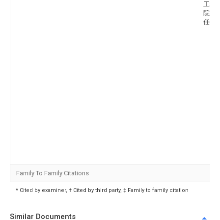
工程
院有
任公
Family To Family Citations
* Cited by examiner, † Cited by third party, ‡ Family to family citation
Similar Documents