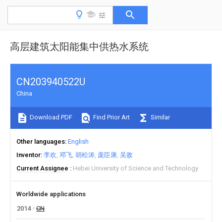
高层建筑太阳能集中供热水系统
CN203940522U
China
Download PDF
Find Prior Art
Similar
Other languages
English
Inventor
李欢
邓飞
胡松涛
庞臣康
吴敌
Current Assignee
Hebei University of Science and Technology
Worldwide applications
2014
CN