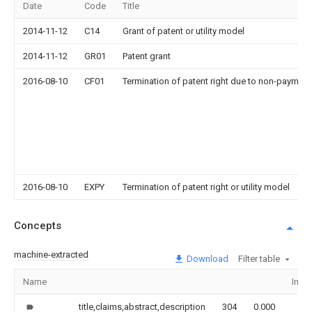
Date
Code
Title
2014-11-12
C14
Grant of patent or utility model
2014-11-12
GR01
Patent grant
2016-08-10
CF01
Termination of patent right due to non-payment
2016-08-10
EXPY
Termination of patent right or utility model
Concepts
machine-extracted
Download
Filter table
Name
Imag
title,claims,abstract,description
304
0.000