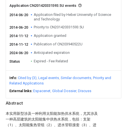
Application CN201420331593.5U events
Application filed by Hebei University of Science
2014-06-20
and Technology
Priority to CN201420331593.5U
2014-06-20
Application granted
2014-11-12
Publication of CN203940522U
2014-11-12
Anticipated expiration
2024-06-20
Expired - Fee Related
Status
Info
Cited by (3)
Legal events
Similar documents
Priority and
Related Applications
External links
Espacenet
Global Dossier
Discuss
Abstract
本实用新型涉及一种利用太阳能加热供水系统，尤其涉及
一种高层建筑的太阳能集中供热水系统，包括：支架
（1）、太阳能集热管组（2）、进水管联接套（3）、进