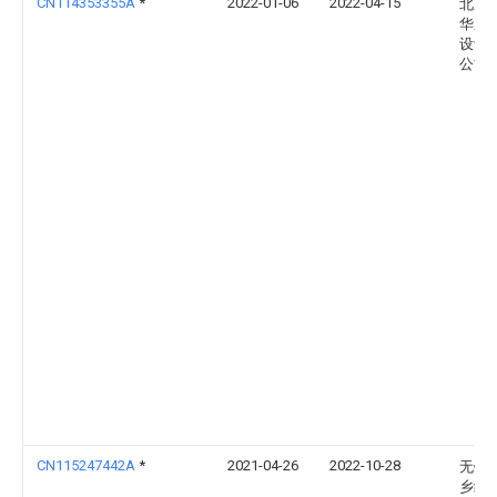
CN114353355A
*
2022-01-06
2022-04-15
北京
华脉
设计
公司
CN115247442A
*
2021-04-26
2022-10-28
无锡
乡给