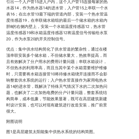
引出一个入户管15进入户内，这个入户管15连接每家的热
水器14，作为热水器14的进水管，入户管15上串联一个水
表16；在出水管13最下端的管道内部，安装一个热水管温
度传感器19，在串联储水箱组的最后一个储水箱的水箱内
胆8的右侧内壁上，安装一个水箱温度传感器12，热水管
温度传感器19和水箱温度传感器12将温度信号传输给水泵
20，作为水泵20的开关控制信号。
优点：集中供水结构简化了供水管道的繁杂性，通过在楼
顶串联安装多个储水箱，不但储水量大，热效率提高，而
且有效解决了分户用水的费用计量问题；串联水箱设计，
不但热水的利用率高，而且当其中某个水箱需要维护维修
时，只需要将水箱连接管10将待修水箱绕开连接而不会影
响整套供水系统的运行；入户热水管直接作为家用电热水
器14的进水管，既解决了特殊天气情况下水的二次加热问
题，也解决了二次加热电费的分户计量问题，整套系统结
构简单，成本低廉，节能效果显著，既可在高层建筑新建
时设计安装，也可以对现有建筑进行改造安装，推广前景
很大。
附图说明
图1是高层建筑太阳能集中供热水系统的结构简图。