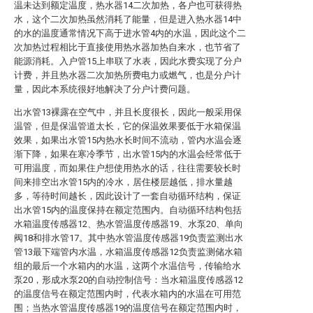
温未达到额定温度，热水器14二次加热，各户也可获得热
水，这个二次加热虽然消耗了能量，但是进入热水器14中
的水的温度通常情况下高于进水管4内的水温，因此这个二
次加热过程相比于直接使用热水器加热自来水，也节省了
能源消耗。入户管15上串联了水表，因此水费实现了分户
计费，并且热水器二次加热所费电力或燃气，也是分户计
量，因此本系统很好地解决了分户计费问题。
出水管13裸露在空气中，并且长度很长，因此一般采用保
温管，但是保温管道太长，它的保温效果要低于水箱保温
效果，如果出水管15内热水长时间不流动，管内水温会逐
渐下降，如果在寒冷季节，出水管15内的水温会经常低于
可用温度，而如果住户想使用热水的话，往往需要较长时
间来排空出水管15内的冷水，居住楼层越低，排水量越
多，等待时间越长，因此设计了一套自动循环结构，保证
出水管15内的温度保持在额定范围内。自动循环结构包括
水箱温度传感器12、热水管温度传感器19、水泵20、单向
阀18和排水管17。其中热水管温度传感器19负责监测出水
管13最下端管内水温，水箱温度传感器12负责监测储水箱
组的最后一个水箱内的水温，这两个水温信号，传输给水
泵20，形成水泵20的自动控制信号：当水箱温度传感器12
的温度信号在额定范围内时，代表水箱内的水温在可用范
围；当热水管温度传感器19的温度信号在额定范围内时，