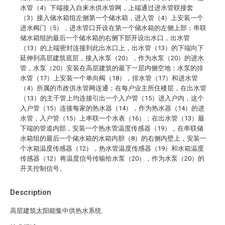
水管（4）下端接入自来水供水管网，上端通过进水管联接套
（3）接入储水箱组左侧第一个储水箱，进入管（4）上安装一个
进水阀门（5），进水管口开设在第一个储水箱的左侧上部；串联
储水箱组的最后一个储水箱的右侧下部开设出水口，出水管
（13）的上端密封连接到此出水口上，出水管（13）的下端向下
延伸到高层建筑底层，接入水泵（20），作为水泵（20）的进水
管，水泵（20）安装在高层建筑的最下一层内侧空地；水泵的排
水管（17）上安装一个单向阀（18），排水管（17）和进水管
（4）所属的市政供水管网连通；在每户业主所住楼层，在出水管
（13）的主干管上均连接引出一个入户管（15）进入户内，这个
入户管（15）连接每家的热水器（14），作为热水器（14）的进
水管，入户管（15）上串联一个水表（16）；在出水管（13）最
下端的管道内部，安装一个热水管温度传感器（19），在串联储
水箱组的最后一个储水箱的水箱内胆（8）的右侧内壁上，安装一
个水箱温度传感器（12），热水管温度传感器（19）和水箱温度
传感器（12）将温度信号传输给水泵（20），作为水泵（20）的
开关控制信号。
Description
高层建筑太阳能集中供热水系统