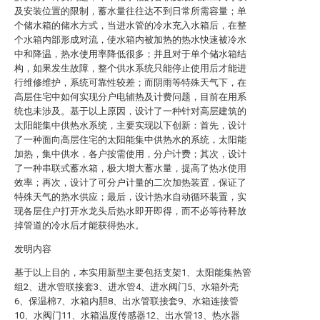
及安装位置的限制，蓄水量往往达不到日常所需容量；单
个储水箱的储水方式，当进水管的冷水充入水箱后，在整
个水箱内部形成对流，使水箱内被加热的热水快速被冷水
中和降温，热水使用率降低很多；并且对于单个储水箱结
构，如果发生故障，整个供水系统只能停止使用后才能进
行维修维护，系统可靠性较差；而阴雨等特殊天气下，在
高层住宅中如何实现分户电辅热及计费问题，目前在用系
统也未涉及。基于以上原因，设计了一种针对高层建筑的
太阳能集中供热水系统，主要实现以下创新：首先，设计
了一种面向高层住宅的太阳能集中供热水的系统，太阳能
加热，集中供水，各户按需使用，分户计费；其次，设计
了一种串联式蓄水箱，极大增大蓄水量，提高了热水使用
效率；再次，设计了可分户计量的二次加热装置，保证了
特殊天气的热水供应；最后，设计热水自动循环装置，实
现各层住户打开水龙头后热水即开即得，而不必等待释放
掉管道的冷水后才能获得热水。
发明内容
基于以上目的，本实用新型主要包括支架1、太阳能集热管
组2、进水管联接套3、进水管4、进水阀门5、水箱外壳
6、保温棉7、水箱内胆8、出水管联接套9、水箱连接管
10、水阀门11、水箱温度传感器12、出水管13、热水器