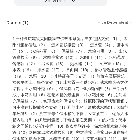
Show more
Claims
(1)
Hide Dependent
1.一种高层建筑太阳能集中供热水系统，主要包括支架（1）、太
阳能集热管组（2）、进水管联接套（3）、进水管（4）、进水阀
门（5）、水箱外壳（6）、保温棉（7）、水箱内胆（8）、出水
管联接套（9）、水箱连接管（10）、水阀门（11）、水箱温度
传感器（12）、出水管（13）、热水器（14）、入户管（15）、
水表（16）、排水管（17）、单向阀（18）、热水管温度传感器
（19）、水泵（20）；其特征在于：支架（1）放置在高层建筑
楼顶平面上，每个支架（1）上放置一个储水箱，储水箱为长方体
结构，由水箱外壳（6）、保温棉（7）和水箱内胆（8）三部分组
成，水箱内胆（8）在储水箱的最里侧，和水箱外壳（6）之间填
充保温棉（7），实现热水的保温功能，根据楼顶的形状和面积，
可串联连接摆放多个支架（1）和储水箱，形成储水箱组；太阳能
集热管组（2）放置在每个储水箱的下侧，竖直放置，上端深入水
箱内胆（8）内并密封连接，下端固定在支架（1）的外侧；储水
箱之间通过水箱连接管（10）依次串联连接，储水箱和水箱连接
管（10）之间靠出水管联接套（9）密封连接，连接口开设在每个
储水箱的侧面下部，水箱连接管（10）上装有水阀门（11）；进