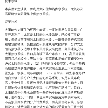
技术领域
本实用新型涉及一种利用太阳能加热供水系统，尤其涉及
高层建筑太阳能集中供热水系统。
背景技术
太阳能作为环保的可再生能源，一直被世界各国重视并广
泛开发利用，尤其是太阳能热水器系统，已经被广泛使
用，但是目前使用的太阳能热水器，一般都是分户式安装
在建筑的楼顶，受楼顶面积和建筑结构的限制，分户式太
阳能热水器仅适用于中低层建筑安装使用。高层建筑安装
太阳热水系统，目前具有以下几个难点：（1）高层建筑楼
顶面积相对较小，无法为每个家庭提供足够的面积安装分
户式太阳能热水器；（2）即使能在楼顶安装，但由于每栋
高层建筑内的住户很多，分户式安装会造成上下水管道配
置复杂，极易出现各种故障；（3）目前有一种安装在每户
阳台外墙上的分户式太阳能热水器系统，但是安装难度
高，安全性差，采暖效果受楼间距和季节光照影响大，而
且影响楼体外观和室内美观，也不能被广泛推广。目前，
太阳能集中供热水系统在一些特殊单位的洗浴场所有所使
用，但存在以下问题：单位集中安装使用集中供水系统，
不会涉及到水费的分户计费系统，而高层住宅安装，必须
解决分户计费问题；单个储水箱的容积受最大加工尺寸以