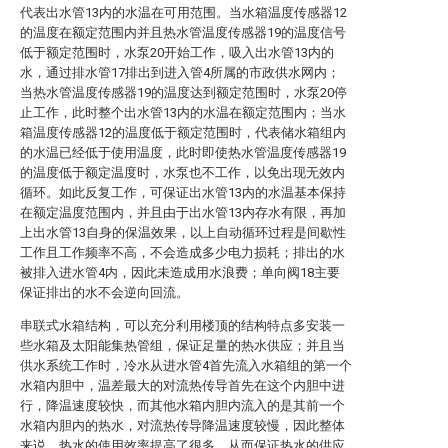
代表出水管13内的水温在可用范围。当水箱温度传感器12
的温度在额定范围内并且热水管温度传感器19的温度信号
低于额定范围时，水泵20开始工作，吸入出水管13内的
水，通过排水管17排出到进入管4所属的市政供水网内；
当热水管温度传感器19的温度达到额定范围时，水泵20停
止工作，此时整个出水管13内的水温在额定范围内；当水
箱温度传感器12的温度低于额定范围时，代表储水箱组内
的水温已经低于使用温度，此时即使热水管温度传感器19
的温度低于额定温度时，水泵也不工作，以免出现无效内
循环。如此反复工作，可保证出水管13内的水温基本保持
在额定温度范围内，并且由于出水管13内存水有限，再加
上出水管13自身的保温效果，以上自动循环过程是间歇性
工作且工作频率不高，不会造成多少电力损耗；排出的水
被排入进水管4内，因此未造成用水浪费；单向阀18主要
保证排出的水不会逆向回流。
串联式水箱结构，可以充分利用楼顶的结构特点多安装一
些水箱及太阳能集热管组，保证足量的热水供应；并且当
供水系统工作时，冷水从进水管4首先流入水箱组的第一个
水箱内胆中，温差最大的对流热传导首先在这个内胆中进
行，降温速度较快，而其他水箱内胆内流入的是其前一个
水箱内胆内的热水，对流热传导降温速度较慢，因此整体
来说，热水的使用效率提高了很多，从而保证热水的供应