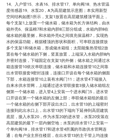
14、入户管15、水表16、排水管17、单向阀18、热水管温
度传感器19、水泵20，A为高层建筑示意图；本实用新型
空间结构如图1所示，支架1放置在高层建筑楼顶平面上，
每个支架1上放置一个储水箱，储水箱为长方体结构，由水
箱外壳6、保温棉7和水箱内胆8三部分组成，水箱内胆8在
储水箱的最里侧，和水箱外壳6之间填充保温棉7，实现热
水的保温功能，根据楼顶的形状和面积，可串联连接摆放
多个支架1和储水箱，形成储水箱组；太阳能集热管组2放
置在每个储水箱的下侧，竖直放置，上端深入水箱内胆8内
并密封连接，下端固定在支架1的外侧；储水箱之间通过水
箱连接管10依次串联连接，储水箱和水箱连接管10之间靠
出水管联接套9密封连接，连接口开设在每个储水箱的侧面
下部，水箱连接管10上装有水阀门11；进水管4下端接入
自来水供水管网，上端通过进水管联接套3接入储水箱组左
侧第一个储水箱，进入管4上安装一个进水阀门5，进水管
口开设在第一个储水箱的左侧上部；串联储水箱组的最后
一个储水箱的右侧下部开设出水口，出水管13的上端密封
连接到此出水口上，出水管13的下端向下延伸到高层建筑
底层，接入水泵20，作为水泵20的进水管，水泵20安装在
高层建筑的最下一层内侧空地；水泵的排水管17上安装一
个单向阀18，排水管17和进水管4所属的市政供水管网连
通；在每户业主所住楼层，在出水管13的主干管上均连接