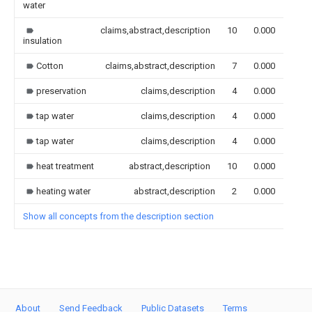
water
claims,abstract,description
10
0.000
insulation
Cotton
claims,abstract,description
7
0.000
preservation
claims,description
4
0.000
tap water
claims,description
4
0.000
tap water
claims,description
4
0.000
heat treatment
abstract,description
10
0.000
heating water
abstract,description
2
0.000
Show all concepts from the description section
About
Send Feedback
Public Datasets
Terms