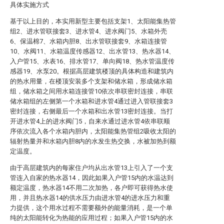
具体实施方式
基于以上目的，本实用新型主要包括支架1、太阳能集热管
组2、进水管联接套3、进水管4、进水阀门5、水箱外壳
6、保温棉7、水箱内胆8、出水管联接套9、水箱连接管
10、水阀11、水箱温度传感器12、出水管13、热水器14、
入户管15、水表16、排水管17、单向阀18、热水管温度传
感器19、水泵20。根据高层建筑楼顶的具体构造和建筑内
的热水用量，在楼顶安装多个支架和储水箱，形成储水箱
组，储水箱之间用水箱连接管10依次串联密封连接，串联
储水箱组的左侧第一个水箱和进水管4通过进入管联接套3
密封连接，右侧最后一个水箱和出水管13密封连接。当打
开进水管4上的进水阀门5，自来水通过进水管4依串联顺
序依次流入各个水箱内胆内，太阳能集热管组2吸收太阳的
辐射热量并和水箱内胆8内的水发生热交换，水被加热到额
定温度。
由于高层建筑内的每家住户均从出水管13上引入了一个支
管连入自家的热水器14，因此如果入户管15内的水温达到
额定温度，热水器14不用二次加热，各户即可获得热水使
用，并且热水器14的供水压力由进水管4的进水压力和重
力提供，这个用水过程不需要额外的能量消耗，是一个单
纯的太阳能转化为热能的应用过程；如果入户管15内的水