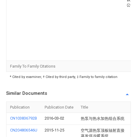
公司
Family To Family Citations
* Cited by examiner, † Cited by third party, ‡ Family to family citation
Similar Documents
Publication
Publication Date
Title
CN103836792B
2016-03-02
热泵与热水加热组合系统
CN204806546U
2015-11-25
空气源热泵顶板辐射直接
蒸发供冷暖系统