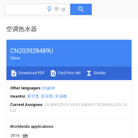
空调热水器
CN203928489U
China
Download PDF
Find Prior Art
Similar
Other languages
English
Inventor
苏宇贵
苏东明
辛业峰
Current Assignee
GUANGZHOU KEYU ENERGY TECHNOLOGY Co
Ltd
Worldwide applications
2014
CN