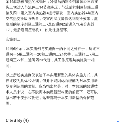
泵16驱动被加热的水循环；冷凝后的制冷剂液体经三通接
头三10进入节流件三14节流降压，节流后的制冷剂经三通
接头四11进入室内换热器4进行蒸发，室内换热器4与室内
空气热交换吸收热量，使室内温度降低达到制冷效果，蒸
发后的制冷剂经三通阀二7及四通阀2后进入气液分离器
17，最后返回压缩机1，如此往复循环。
实施例二
如图6所示，本实施例与实施例一的不同之处在于，所述三
通阀一6用二通阀一20和二通阀二21代替，三通阀二7用二
通阀三22和二通阀四23代替，其工作原理与实施例一相
同。
以上所述实施例仅表达了本实用新型的具体实施方式，其
描述较为具体和详细，但并不能因此而理解为对本实用新
型专利范围的限制。应当指出的是，对于本领域的普通技
术人员来说，在不脱离本实用新型构思的前提下，还可以
做出若干变形和改进，这些都属于本实用新型的保护范
围。
Cited By (4)