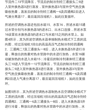
节流件二13节流降压，节流后的制冷剂经三通接头二9进
入室外换热器3进行蒸发，室外换热器3与室外空气热交换
吸收热量，蒸发后的制冷剂经三通阀一6及四通阀2后进入
气液分离器17，最后返回压缩机1，如此往复循环。
所述的空调热水器还包括水箱15、水泵16，所述水箱15通
过水管分别与水换热器5的进水口、出水口连接，所述水泵
16设置在水换热器5的进水口与水箱15之间的水管上。如
图4所示，其为所述空调热水器单独制热水模式下工质的流
向图，经过压缩机1排出的高温高压气态制冷剂经四通阀
2、三通阀二7及三通接头一8后，进入水换热器5并进行冷
凝，释放出的热量对热水管路中的水进行加热，水泵16驱
动被加热的水进入水箱15；冷凝后的制冷剂液体经三通接
头三10进入节流件一12节流降压，节流后的制冷剂经三通
接头二9进入室外换热器3进行蒸发，室外换热器3与室外
空气热交换吸收热量，蒸发后的制冷剂经三通阀一6及四通
阀2后进入气液分离器17，最后返回压缩机1，如此往复循
环。
如图5所示，其为所述空调热水器制热水且空调制冷模式下
工质的流向图，经过压缩机1排出的高温高压气态制冷剂经
四通阀2、三通阀一6及三通接头一8后，进入水换热器5并
进行冷凝，释放出的热量对热水管路中的水进行加热，水