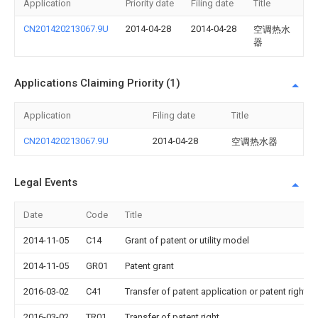
Application
Priority date
Filing date
Title
CN201420213067.9U
2014-04-28
2014-04-28
空调热水
器
Applications Claiming Priority (1)
Application
Filing date
Title
CN201420213067.9U
2014-04-28
空调热水器
Legal Events
Date
Code
Title
2014-11-05
C14
Grant of patent or utility model
2014-11-05
GR01
Patent grant
2016-03-02
C41
Transfer of patent application or patent right or
2016-03-02
TR01
Transfer of patent right