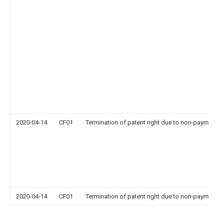
2020-04-14
CF01
Termination of patent right due to non-payment
2020-04-14
CF01
Termination of patent right due to non-payment