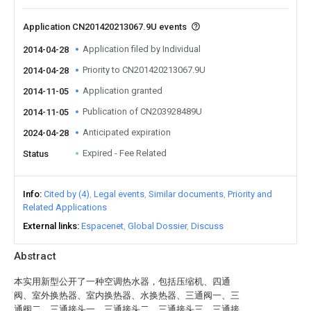
Application CN201420213067.9U events
Application filed by Individual
2014-04-28
Priority to CN201420213067.9U
2014-04-28
Application granted
2014-11-05
Publication of CN203928489U
2014-11-05
Anticipated expiration
2024-04-28
Expired - Fee Related
Status
Info
Cited by (4)
Legal events
Similar documents
Priority and
Related Applications
External links
Espacenet
Global Dossier
Discuss
Abstract
本实用新型公开了一种空调热水器，包括压缩机、四通
阀、室外换热器、室内换热器、水换热器、三通阀一、三
通阀二、三通接头一、三通接头二、三通接头三、三通接