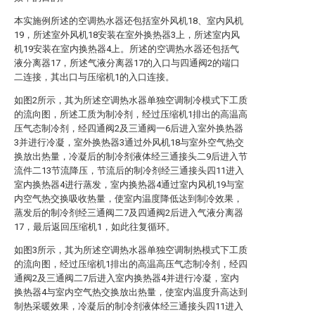
本实施例所述的空调热水器还包括室外风机18、室内风机
19，所述室外风机18安装在室外换热器3上，所述室内风
机19安装在室内换热器4上。所述的空调热水器还包括气
液分离器17，所述气液分离器17的入口与四通阀2的端口
二连接，其出口与压缩机1的入口连接。
如图2所示，其为所述空调热水器单独空调制冷模式下工质
的流向图，所述工质为制冷剂，经过压缩机1排出的高温高
压气态制冷剂，经四通阀2及三通阀一6后进入室外换热器
3并进行冷凝，室外换热器3通过外风机18与室外空气热交
换放出热量，冷凝后的制冷剂液体经三通接头二9后进入节
流件二13节流降压，节流后的制冷剂经三通接头四11进入
室内换热器4进行蒸发，室内换热器4通过室内风机19与室
内空气热交换吸收热量，使室内温度降低达到制冷效果，
蒸发后的制冷剂经三通阀二7及四通阀2后进入气液分离器
17，最后返回压缩机1，如此往复循环。
如图3所示，其为所述空调热水器单独空调制热模式下工质
的流向图，经过压缩机1排出的高温高压气态制冷剂，经四
通阀2及三通阀二7后进入室内换热器4并进行冷凝，室内
换热器4与室内空气热交换放出热量，使室内温度升高达到
制热采暖效果，冷凝后的制冷剂液体经三通接头四11进入