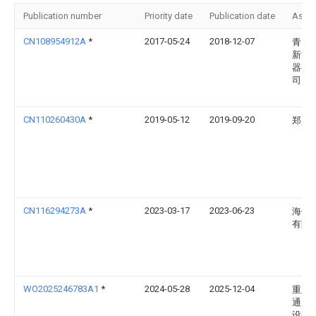
Publication number
Priority date
Publication date
Assi
CN108954912A
*
2017-05-24
2018-12-07
青岛
新能
器有
司
CN110260430A
*
2019-05-12
2019-09-20
郑昊
CN116294273A
*
2023-03-17
2023-06-23
海信
有限
WO2025246783A1
*
2024-05-28
2025-12-04
重庆
通用
设备