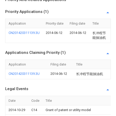
Priority Applications (1)
Application
Priority date
Filing date
Title
CN201420311139.3U
2014-06-12
2014-06-12
长冲程节
能抽油机
Applications Claiming Priority (1)
Application
Filing date
Title
CN201420311139.3U
2014-06-12
长冲程节能抽油机
Legal Events
Date
Code
Title
2014-10-29
C14
Grant of patent or utility model