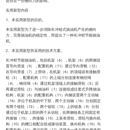
还存在一些侧向力的影响。
实用新型内容
1、本实用新型的目的。
本实用新型为了进一步消除长冲链式抽油机产生的侧向
力，完善抽油机的稳定性，而提出了一种长冲程节能抽油
机。
2、本实用新型所采用的技术方案。
长冲程节能抽油机，包括机架（6），机架（6）的两侧设
置导向滑道（9），配重机构（11）通过导向滑靴（12）
在导向滑道（7）上滑动，在机架（6）的顶端设有接触滑
轮（3），配重机构（11）的上端分别连接有钢丝绳
（4），钢丝绳（4）通过机架顶端上的接触滑轮（3）后
再通过滑轮（2）与抽油杆（1）连接组成往复式升降抽油
机构，机架（6）的配重机构（11）内侧设置两个主动轴
（16）并位于机架的中下部，两个主动轴（16）分别固定
有两个链轮（13），两个链轮（13）上的链条（9）分别
通过位于机架上部的两个从动轮，在两侧链条之间固定有
跨接轴（15），跨接轴（15）上装有滑轮，滑轮与换向机
构（10）的槽口相配合组成驱动装置。换向机构（10）与
配重机构（11）通过担梁（17）连接为一体与导向滑道相