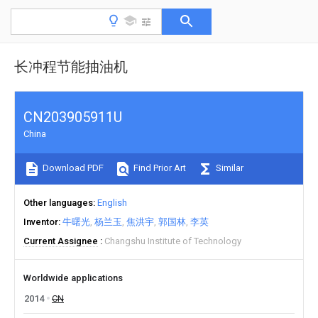
长冲程节能抽油机
CN203905911U
China
Download PDF
Find Prior Art
Similar
Other languages
English
Inventor
牛曙光
杨兰玉
焦洪宇
郭国林
李英
Current Assignee
Changshu Institute of Technology
Worldwide applications
2014
CN