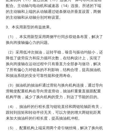
配合。主动轴与电动机和减速器（14）连接。所述的下端
的主动轴和上端的从动轴通过链条驱动并垂直设置，两侧
的主动轴和从动轴分别对称设置。
3、本实用新型的有益效果。
（1）、本实用新型采用两侧平行同步双链条布置，解决了
换向跨接轴偏心力的问题。
（2）采用低冲次抽油，运转平稳，噪音与振动均较小，还
降低了疲劳应力和应力循环次数，在结构设计上，实现了
换向跨接轴在运动过程中只有垂直力全部参与做功，解决
了所有偏心力对链条的不利影响，结构合理，提高抽油机
和抽油系统的安全可靠性能和使用寿命。
（3）抽油机的抽油杆通过滑轮与换向机构连接，通过导向
滑靴使配重机构在导向滑道滑动，抽油杆重量直接跟配重
机构平衡，减少了换向机构的受力，到达了节能的目的。
（4）、抽油杆的行程长度与链轮直径和两链轮轴距有关，
跟转到扭矩和转动半径无关，可以方便的增大两链轮距离
来加大抽油杆的行程长度，提高抽油机冲程。
（5）、配重机构上端采用两个牵引钢丝绳，解决了换向机