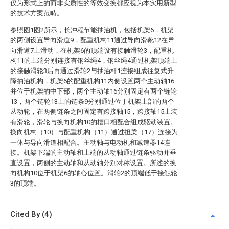
仅为形式上的而非实质性的等效变换都应视为本实用新型
的技术方案范畴。
参照图1图2所示，长冲程节能抽油机，包括机架6，机架
的两侧设置导向滑道9，配重机构11通过导向滑靴12在导
向滑道7上滑动，在机架6的顶端设有接触滑轮3，配重机
构11的上端分别连接有钢丝绳4，钢丝绳4通过机架顶端上
的接触滑轮3后再通过滑轮2与抽油杆1连接组成往复式升
降抽油机构，机架6的配重机构11内侧设置两个主动轴16
并位于机架的中下部，两个主动轴16分别固定有两个链轮
13，两个链轮13上的链条9分别通过位于机架上部的两个
从动轮，在两侧链条之间固定有跨接轴15，跨接轴15上装
有滑轮，滑轮与换向机构10的槽口相配合组成驱动装置。
换向机构（10）与配重机构（11）通过担梁（17）连接为
一体与导向滑道相配合。主动轴与电动机和减速器14连
接。机架下端的主动轴和上端的从动轴通过链条驱动并垂
直设置，两侧的主动轴和从动轴分别对称设置。所述的换
向机构10位于机架6的轴心位置。滑轮2的顶端低于接触轮
3的顶端。
Cited By (4)