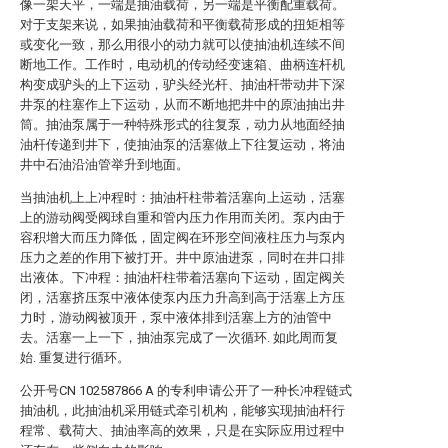
像一架天平，一端是抽油载荷，另一端是平衡配重载荷。
对于支架来说，如果抽油载荷和平衡载荷形成的扭矩相等
或变化一致，那么用很小的动力就可以使抽油机连续不间
断地工作。工作时，电动机的传动经变速箱、曲柄连杆机
构变成驴头的上下运动，驴头经光杆、抽油杆带动井下深
井泵的柱塞作上下运动，从而不断地把井中的原油抽出井
筒。抽油泵属于一种特殊形式的往复泵，动力从地面经抽
油杆传递到井下，使抽油泵的活塞做上下往复运动，将油
井中石油沿油管举升到地面。
当抽油机上上冲程时：抽油杆柱带着活塞向上运动，活塞
上的游动阀受阀球自重和管内压力作用而关闭。泵内由于
容积增大而压力降低，固定阀在环形空间液柱压力与泵内
压力之差的作用下被打开。井中原油进泵，同时在井口排
出液体。下冲程：抽油杆柱带着活塞向下运动，固定阀关
闭，活塞挤压泵中液体使泵内压力升高到高于活塞上方压
力时，游动阀被顶开，泵中液体排到活塞上方的油管中
去。活塞一上一下，抽油泵完成了一次循环. 如此周而复
始. 重复进行循环。
公开号CN 102587866 A 的专利申请公开了一种长冲程链式
抽油机，此抽油机采用链式牵引机构，能够实现抽油杆行
程常、载荷大、抽油率高的效果，只是在实际应用过程中