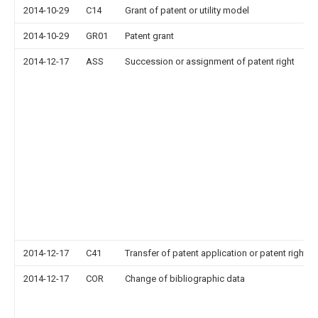
2014-10-29
C14
Grant of patent or utility model
2014-10-29
GR01
Patent grant
2014-12-17
ASS
Succession or assignment of patent right
2014-12-17
C41
Transfer of patent application or patent right or
2014-12-17
COR
Change of bibliographic data