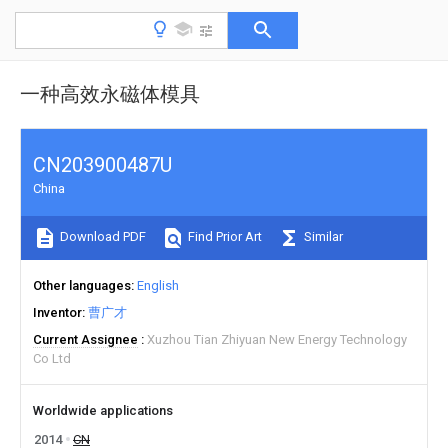
一种高效永磁体模具
CN203900487U
China
Download PDF
Find Prior Art
Similar
Other languages
English
Inventor
曹广才
Current Assignee
Xuzhou Tian Zhiyuan New Energy Technology
Co Ltd
Worldwide applications
2014
CN