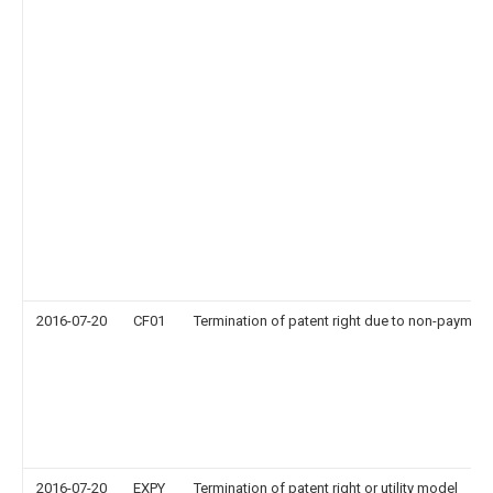
2016-07-20
CF01
Termination of patent right due to non-payment
2016-07-20
EXPY
Termination of patent right or utility model