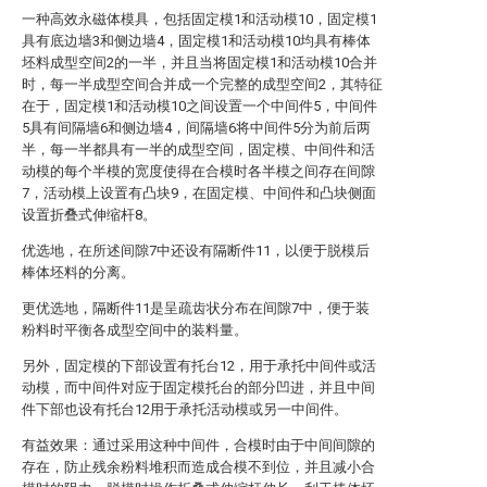
一种高效永磁体模具，包括固定模1和活动模10，固定模1
具有底边墙3和侧边墙4，固定模1和活动模10均具有棒体
坯料成型空间2的一半，并且当将固定模1和活动模10合并
时，每一半成型空间合并成一个完整的成型空间2，其特征
在于，固定模1和活动模10之间设置一个中间件5，中间件
5具有间隔墙6和侧边墙4，间隔墙6将中间件5分为前后两
半，每一半都具有一半的成型空间，固定模、中间件和活
动模的每个半模的宽度使得在合模时各半模之间存在间隙
7，活动模上设置有凸块9，在固定模、中间件和凸块侧面
设置折叠式伸缩杆8。
优选地，在所述间隙7中还设有隔断件11，以便于脱模后
棒体坯料的分离。
更优选地，隔断件11是呈疏齿状分布在间隙7中，便于装
粉料时平衡各成型空间中的装料量。
另外，固定模的下部设置有托台12，用于承托中间件或活
动模，而中间件对应于固定模托台的部分凹进，并且中间
件下部也设有托台12用于承托活动模或另一中间件。
有益效果：通过采用这种中间件，合模时由于中间间隙的
存在，防止残余粉料堆积而造成合模不到位，并且减小合