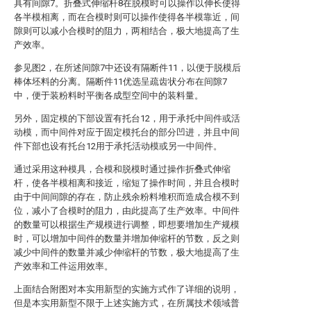
具有间隙7。折叠式伸缩杆8在脱模时可以操作以伸长使得
各半模相离，而在合模时则可以操作使得各半模靠近，间
隙则可以减小合模时的阻力，两相结合，极大地提高了生
产效率。
参见图2，在所述间隙7中还设有隔断件11，以便于脱模后
棒体坯料的分离。隔断件11优选呈疏齿状分布在间隙7
中，便于装粉料时平衡各成型空间中的装料量。
另外，固定模的下部设置有托台12，用于承托中间件或活
动模，而中间件对应于固定模托台的部分凹进，并且中间
件下部也设有托台12用于承托活动模或另一中间件。
通过采用这种模具，合模和脱模时通过操作折叠式伸缩
杆，使各半模相离和接近，缩短了操作时间，并且合模时
由于中间间隙的存在，防止残余粉料堆积而造成合模不到
位，减小了合模时的阻力，由此提高了生产效率。中间件
的数量可以根据生产规模进行调整，即想要增加生产规模
时，可以增加中间件的数量并增加伸缩杆的节数，反之则
减少中间件的数量并减少伸缩杆的节数，极大地提高了生
产效率和工件运用效率。
上面结合附图对本实用新型的实施方式作了详细的说明，
但是本实用新型不限于上述实施方式，在所属技术领域普