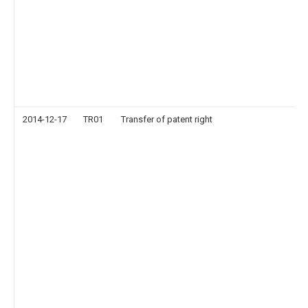
2014-12-17
TR01
Transfer of patent right