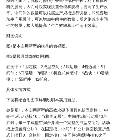
模时的阻力，脱模时操作折叠式伸缩杆伸长，利于棒体坯
料的脱离，因而可以实现快速合模和脱模，提高了生产效
率。中间件的数量可以根据生产规模进行调整，即想要增
加生产规模时，可以增加中间件的数量，反之则减少中间
件的数量，极大地提高了生产效率和工件运用效率。
附图说明
图1是本实用新型的模具的俯视图。
图2是模具端部的剖视图。
在图中：1固定模；2成型空间；3底边墙；4侧边墙；5中
间件；6间隔墙；7间隙；8折叠式伸缩杆；9凸块；10活动
模；11隔断件；12托台。
具体实施方式
下面将结合附图来详细说明本实用新型。
参见图1，本实用新型的高效永磁体模具包括固定模1、中
间件5和活动模10，当将固定模1、中间件5和活动模10合
并时，每一半成型空间合并成一个完整的成型空间2。活动
模上设置有凸块9，在固定模、中间件和凸块侧面设置折叠
式伸缩杆8。合模时，固定模1、中间件5和活动模10之间