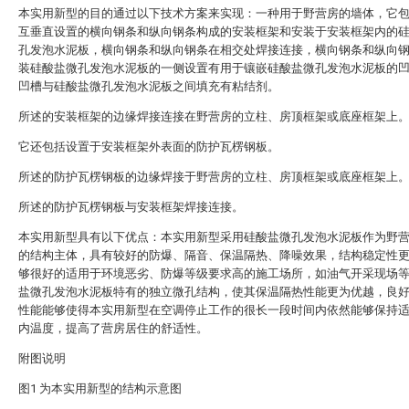
本实用新型的目的通过以下技术方案来实现：一种用于野营房的墙体，它
互垂直设置的横向钢条和纵向钢条构成的安装框架和安装于安装框架内的
孔发泡水泥板，横向钢条和纵向钢条在相交处焊接连接，横向钢条和纵向
装硅酸盐微孔发泡水泥板的一侧设置有用于镶嵌硅酸盐微孔发泡水泥板的
凹槽与硅酸盐微孔发泡水泥板之间填充有粘结剂。
所述的安装框架的边缘焊接连接在野营房的立柱、房顶框架或底座框架上
它还包括设置于安装框架外表面的防护瓦楞钢板。
所述的防护瓦楞钢板的边缘焊接于野营房的立柱、房顶框架或底座框架上
所述的防护瓦楞钢板与安装框架焊接连接。
本实用新型具有以下优点：本实用新型采用硅酸盐微孔发泡水泥板作为野
的结构主体，具有较好的防爆、隔音、保温隔热、降噪效果，结构稳定性
够很好的适用于环境恶劣、防爆等级要求高的施工场所，如油气开采现场
盐微孔发泡水泥板特有的独立微孔结构，使其保温隔热性能更为优越，良
性能能够使得本实用新型在空调停止工作的很长一段时间内依然能够保持
内温度，提高了营房居住的舒适性。
附图说明
图1 为本实用新型的结构示意图