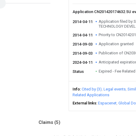
Application CN201420174632.5U e
Application filed b
2014-04-11
TECHNOLOGY DEVEL
Priority to CN201420
2014-04-11
Application granted
2014-09-03
Publication of CN20
2014-09-03
Anticipated expiratio
2024-04-11
Expired - Fee Related
Status
Info
Cited by (3)
Legal events
Simi
Related Applications
External links
Espacenet
Global Do
Claims
(5)