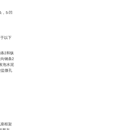
，5-凹
限于以下
条2和纵
向钢条2
发泡水泥
酸盐微孔
。
。
底座框架
矩形方