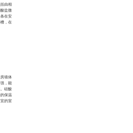
包括由相
硅酸盐微
钢条在安
凹槽，在
。
。
营房墙体
更强，能
等。硅酸
好的保温
适宜的室