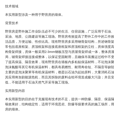
技术领域
本实用新型涉及一种用于野营房的墙体。
背景技术
野营房是野外施工作业队伍必不可少的生活、住宿设施，广泛应用于石油
采油、地质、公路建设等施工现场。野营房有效提高了野外工作中的工作
活品质，方便运输、性价比高。现有野营房多采用钢骨架结构，所述钢骨
常包括底座框架、房顶框架和连接底座框架和房顶框架的立柱，房体强度
构骨架焊接，房体一般采用2-3mm钢板压型与房屋骨架焊成一体，整体房
局，辅骨架焊接连接成整体，以保证坚固耐用，且确保吊装搬运过程中不
了提高保温、隔音效果，现有野营房在墙板内多粘贴保温材料，不论泡沫
泡沫氨酯等其它有机保温材料，都具有易燃性、耐用寿命短、不隔音等缺
主要的是泡沫聚苯等有机保温材料，都是以石油为起始原料，大量消耗石
其应用将加剧能源危机，而且其拆除的废料会给环境造成极大污染；并且
低，不能适用于石油天然气开采等施工现场。
实用新型内容
本实用新型的目的在于克服现有技术的不足，提供一种防爆、隔音、保温
噪效果好，结构稳定性，适用于环境恶劣、防爆等级要求高的施工场所，
房的墙体。