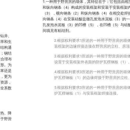
1.一种用于野营房的墙体，其特征在于：它包括由相
和纵向钢条（4）构成的安装框架和安装于安装框架
（3），横向钢条（2）和纵向钢条（4）在相交处焊
向钢条（4）在安装硅酸盐微孔发泡水泥板（3）的
孔发泡水泥板（3）的凹槽（5），在凹槽（5）与硅
间填充有粘结剂。
、钻井、
2.根据权利要求1所述的一种用于野营房的墙
效率和生
装框架的边缘焊接连接在野营房的立柱、房顶
架结构通
高；钢结
3.根据权利要求1所述的一种用于野营房的墙
屋合理布
设置于安装框架外表面的防护瓦楞钢板（1）
变形。为
聚苯还是
4.根据权利要求3所述的一种用于野营房的墙
陷，更为
护瓦楞钢板（1）的边缘焊接于野营房的立柱
油资源，
5.根据权利要求3所述的一种用于野营房的墙
安全系数
护瓦楞钢板（1）与安装框架焊接连接。
隔热、降
用于野营