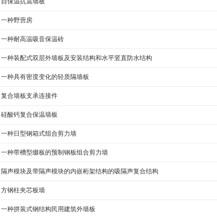
自保温抗震墙板
一种野营房
一种耐高温吸音保温砖
一种装配式双层外墙板及安装结构和水平竖直防水结构
一种具有密度变化的轻质隔墙板
复合墙板支承连接件
硅酸钙复合保温墙板
一种日型钢箱式组合剪力墙
一种带槽型缀板的预制钢板组合剪力墙
隔声模块及带隔声模块的内嵌桁架结构的吸隔声复合结构
方钢柱夹芯板墙
一种拼装式钢结构民用建筑外墙板