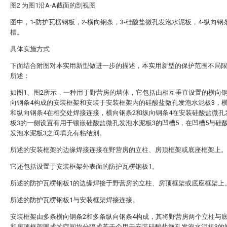
图2 为图1沿A-A截面的剖视图
图中，1-防护瓦楞钢板，2-横向钢条，3-硅酸盐微孔发泡水泥板，4-纵向钢条
槽。
具体实施方式
下面结合附图对本实用新型做进一步的描述，本实用新型的保护范围不局
所述：
如图1、图2所示，一种用于野营房的墙体，它包括由相互垂直设置的横向钢
向钢条4构成的安装框架和安装于安装框架内的硅酸盐微孔发泡水泥板3，横
和纵向钢条4在相交处焊接连接，横向钢条2和纵向钢条4在安装硅酸盐微孔
板3的一侧设置有用于镶嵌硅酸盐微孔发泡水泥板3的凹槽5，在凹槽5与硅
发泡水泥板3之间填充有粘结剂。
所述的安装框架的边缘焊接连接在野营房的立柱、房顶框架或底座框架上
它还包括设置于安装框架外表面的防护瓦楞钢板1。
所述的防护瓦楞钢板1的边缘焊接于野营房的立柱、房顶框架或底座框架上
所述的防护瓦楞钢板1与安装框架焊接连接。
安装框架由多条横向钢条2和多条纵向钢条4构成，其将野营房两个立柱与
和房顶框架围成的空间均分隔成若干个用于安装硅酸盐微孔发泡水泥板3的