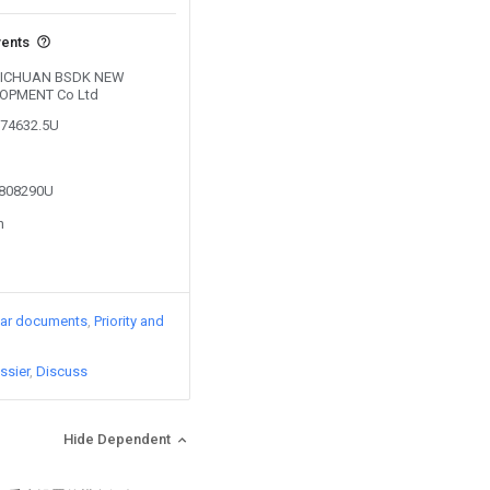
vents
y SICHUAN BSDK NEW
OPMENT Co Ltd
174632.5U
3808290U
n
lar documents
Priority and
ssier
Discuss
Hide Dependent