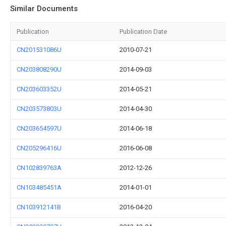
Similar Documents
Publication
Publication Date
CN201531086U
2010-07-21
CN203808290U
2014-09-03
CN203603352U
2014-05-21
CN203573803U
2014-04-30
CN203654597U
2014-06-18
CN205296416U
2016-06-08
CN102839763A
2012-12-26
CN103485451A
2014-01-01
CN103912141B
2016-04-20