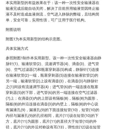
本实用新型的有益效果在于：该一种一次性安全输液器在
输液完成后能自动关闭，解决了目前所用输液管因终止输
液不及时造成血液倒流，空气进入静脉的弊端，且结构简
单，安全可靠，实用性强，可广泛用于医疗机构。
附图说明
附图1为本实用新型的结构示意图。
具体实施方式
参照附图1制作本实用新型。该一种一次性安全输液器由静
脉针(1)、输液软管(2)、流速调节器(4)、滴壶(3)、进气管
(6)、空气过滤器(7)和瓶塞穿刺器(5)构成，静脉针(1)连接
在输液软管(2)一端，瓶塞穿刺器(5)连接在输液软管(2)的
另一端，输液软管(2)上设有滴壶(3)，在滴壶(3)与静脉针
之(1)间设有流速调节器(4)；进气管(6)的一端连接在瓶塞
穿刺器(5)的下部，进气管(6)的另一端连接在空气过滤器
(7)上；在滴壶(3)内的上部设有隔板(8)，隔板(8)为圆形，
隔板(8)的外沿连接在滴壶(3)的内壁上，隔板(8)的中心设
有漏液孔(9)，漏液孔(9)的下面连接短管(10)，短管(10)的
内径与漏液孔(9)的孔径相同，底片(11)设在短管(10)的下
方，底片(11)为圆形，底片(11)的直径大于短管(10)的外
径，底片(11)的外沿对称设有耳(13)，弹性丝(12)设在短管