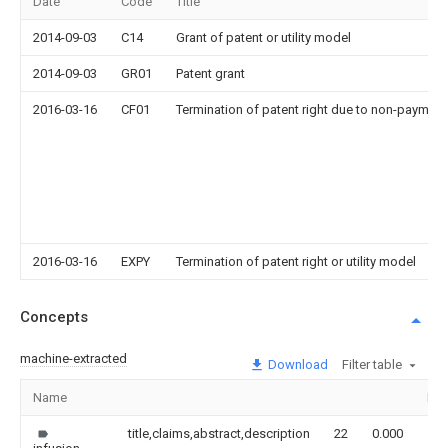
Date
Code
Title
2014-09-03
C14
Grant of patent or utility model
2014-09-03
GR01
Patent grant
2016-03-16
CF01
Termination of patent right due to non-payment
2016-03-16
EXPY
Termination of patent right or utility model
Concepts
machine-extracted
Download
Filter table
Name
Im
title,claims,abstract,description
22
0.000