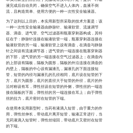
液完成后自动关闭，确保空气不进入人体内，血液不倒
流，且构造简单、使用方便的一种一次性安全输液器。
为了达到以上目的，本实用新型所采取的技术方案是：该
一种一次性安全输液器由静脉针、输液软管、流速调节
器、滴壶、进气管、空气过滤器和瓶塞穿刺器构成，其特
征在于：静脉针连接在输液软管一端，瓶塞穿刺器连接在
输液软管的另一端，输液软管上设有滴壶，在滴壶与静脉
针之间设有流速调节器；进气管的一端连接在瓶塞穿刺器
的下部，进气管的另一端连接在空气过滤器上；在滴壶内
的上部设有隔板，隔板为圆形，隔板的外沿连接在滴壶的
内壁上，隔板的中心设有漏液孔，漏液孔的下面连接短
管，短管的内径与漏液孔的孔径相同，底片设在短管的下
方，底片为圆形，底片的直径大于短管的外径，底片的外
沿对称设有耳，弹性丝设在短管的外侧，弹性丝的一端连
接在隔板的下面，弹性丝的另一端连接在耳上；由于弹性
丝的拉力，底片密封在短管的下端。
在使用本实用新型时，当药有液滴入短管，由于重力的作
用，弹性丝伸长，带动底片离开短管，输液正常进行，当
无药液滴入短管时，弹性丝缩回，带动底片又密封在短管
的下端。