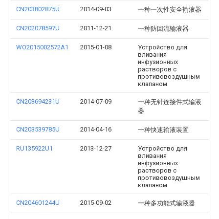
CN203802875U
2014-09-03
一种一次性安全输液器
CN202078597U
2011-12-21
一种防回流输液器
WO2015002572A1
2015-01-08
Устройство для
вливания
инфузионных
растворов с
противовоздушным
клапаном
CN203694231U
2014-07-09
一种无针连接件式输液
器
CN203539785U
2014-04-16
一种快速输液装置
RU135922U1
2013-12-27
Устройство для
вливания
инфузионных
растворов с
противовоздушным
клапаном
CN204601244U
2015-09-02
一种多功能式输液器