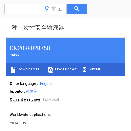
一种一次性安全输液器
CN203802875U
China
Download PDF
Find Prior Art
Similar
Other languages
English
Inventor
孙俊美
Current Assignee
Individual
Worldwide applications
2014
CN