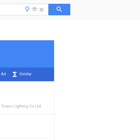
 Art
Similar
Tospo Lighting Co Ltd