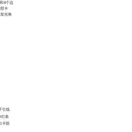
和4个边
装部卡
大发光角
子引线
D灯条
出卡筋