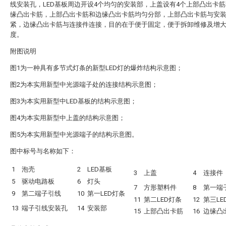
线安装孔，LED基板周边开设4个均匀的安装部，上盖设有4个上部凸出卡筋
缘凸出卡筋，上部凸出卡筋和边缘凸出卡筋均匀分部，上部凸出卡筋与安
紧，边缘凸出卡筋与连接件连接，目的在于便于固定，便于拆卸维修及增
度。
附图说明
图1为一种具有多节式灯条的新型LED灯的爆炸结构示意图；
图2为本实用新型中光源端子处的连接结构示意图；
图3为本实用新型中LED基板的结构示意图；
图4为本实用新型中上盖的结构示意图；
图5为本实用新型中光源端子的结构示意图。
图中标号与名称如下：
1
泡壳
2
LED基板
3
上盖
4
连接件
5
驱动电路板
6
灯头
7
方形塑料件
8
第一端
9
第二端子引线
10
第一LED灯条
11
第二LED灯条
12
第三LE
13
端子引线安装孔
14
安装部
15
上部凸出卡筋
16
边缘凸