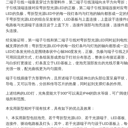
二端子引线一端垂直穿过方形塑料件，第二端子引线顶端向水平方向弯折
子引线顶端连接对应弯折型光源LED的正极，第二端子引线顶端连接对应弯
LED的负极，弯折型光源LED中的每一段灯条均与灯泡的轴向都形成一定的
干弯折型光源LED的组合呈发射状，LED基板与上盖连接，上盖设于连接件
电路板与光源端子连接且设于上盖下方，连接件顶部与泡壳连接，连接件
头连接。
经实验证明，第一端子引线和第二端子引线对弯折型光源LED同时起到电性
械支撑的作用；弯折型光源LED中的每一段灯条均与灯泡的轴向都形成一定
LED灯条发光特点是围绕条状中心轴360度发光，正极、负极与端子引线之
可用回流焊方式，灯条组装形成类似于灯丝分布形态，整体分布接近菱形
与白炽灯更接近，灯条直立于LED基板上，使泡壳顶部发出的光线尽量与轴
光强一致，配光曲线更为均匀圆滑。
端子引线插接于方形塑件内，且所述端子引线延伸出的头部位置呈扁平状
导电，又可以导热，分担和传导芯片的热量，同时起到支撑灯条的作用。
上述结构的LED灯，光角度能大于300°可以满足IP44的防水等级，可广阔
场所和范围。
本实用新型相对于现有技术，具有如下的优点及效果：
1、本实用新型包括泡壳、若干弯折型光源LED、若干光源端子、LED基板
连接件、驱动电路板及灯头；其中，若干光源端子均匀设于LED基板上，每