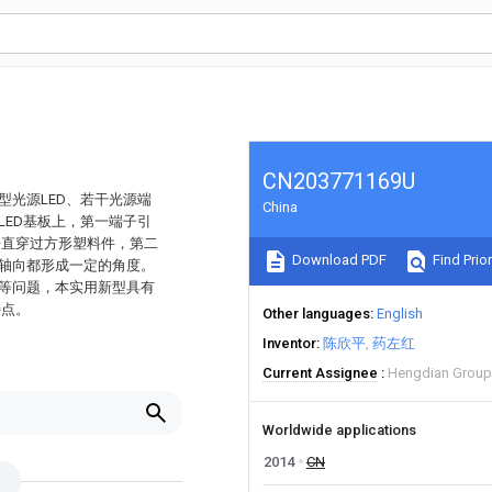
CN203771169U
型光源LED、若干光源端
China
LED基板上，第一端子引
垂直穿过方形塑料件，第二
Download PDF
Find Prior
的轴向都形成一定的角度。
排等问题，本实用新型具有
特点。
Other languages
English
Inventor
陈欣平
药左红
Current Assignee
Hengdian Group 
Worldwide applications
2014
CN