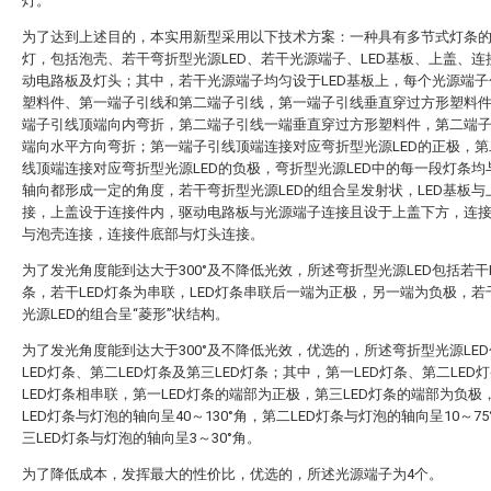
灯。
为了达到上述目的，本实用新型采用以下技术方案：一种具有多节式灯条的新
灯，包括泡壳、若干弯折型光源LED、若干光源端子、LED基板、上盖、连
动电路板及灯头；其中，若干光源端子均匀设于LED基板上，每个光源端子
塑料件、第一端子引线和第二端子引线，第一端子引线垂直穿过方形塑料
端子引线顶端向内弯折，第二端子引线一端垂直穿过方形塑料件，第二端
端向水平方向弯折；第一端子引线顶端连接对应弯折型光源LED的正极，第
线顶端连接对应弯折型光源LED的负极，弯折型光源LED中的每一段灯条均
轴向都形成一定的角度，若干弯折型光源LED的组合呈发射状，LED基板与
接，上盖设于连接件内，驱动电路板与光源端子连接且设于上盖下方，连
与泡壳连接，连接件底部与灯头连接。
为了发光角度能到达大于300°及不降低光效，所述弯折型光源LED包括若干L
条，若干LED灯条为串联，LED灯条串联后一端为正极，另一端为负极，若
光源LED的组合呈“菱形”状结构。
为了发光角度能到达大于300°及不降低光效，优选的，所述弯折型光源LE
LED灯条、第二LED灯条及第三LED灯条；其中，第一LED灯条、第二LED
LED灯条相串联，第一LED灯条的端部为正极，第三LED灯条的端部为负极
LED灯条与灯泡的轴向呈40～130°角，第二LED灯条与灯泡的轴向呈10～75
三LED灯条与灯泡的轴向呈3～30°角。
为了降低成本，发挥最大的性价比，优选的，所述光源端子为4个。