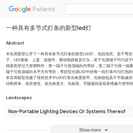
Patents
一种具有多节式灯条的新型led灯
Abstract
本实用新型公开了一种具有多节式灯条的新型LED灯，包括泡壳、若干弯折
子、LED基板、上盖、连接件、驱动电路板及灯头；若干光源端子均匀设于
线垂直穿过方形塑料件，第一端子引线顶端向内弯折，第二端子引线一端
端子引线顶端向水平方向弯折；弯折型光源LED中的每一段灯条均与灯泡
本实用新型克服了现有技术中LED灯发光角度较窄、光效较低及不节能减
结构简单、造价便宜、发光角度大、光效高、节能减排及组装维修方便等
Landscapes
Non-Portable Lighting Devices Or Systems Thereof
Show more