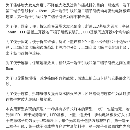
为了能够增大发光角度，不降低光效及达到节能减排的目的，所述第一端
第二端子引线长8～12cm，第一端子引线和第二端子引线均与驱动电路板
连接，第一端子引线和第二端子引线为扁平状金属。
为了便于固定，便于拆卸维修及增大发光角度，所述LED基板为圆形，半径
15mm，LED基板上开设若干端子引线安装孔，LED基板周边开设4个均匀
为了便于固定，便于拆卸维修，所述上盖设有4个上部凸出卡筋和4个边缘
筋，上部凸出卡筋和边缘凸出卡筋均匀分部，上部凸出卡筋与安装部卡紧
出卡筋与连接件连接。
为了便于连接，保证连接效果，相邻第一端子引线和第二端子引线之间的距
5cm。
为了电导通性增强，减少接触不良的故障，所述上部凸出卡筋与安装部之
胶。
为了便于连接、拆卸维修及提高防水防火等级，所述泡壳与连接件为涂硅
连接件材质为绝缘阻燃塑胶。
本实用新型实现的原理：一种具有多节式灯条的新型LED灯，包括泡壳、若
光源LED、若干光源端子、LED基板、上盖、连接件、驱动电路板及灯头；
干光源端子均匀设于LED基板上，每个光源端子包括方形塑料件、第一端子
二端子引线，第一端子引线垂直穿过方形塑料件，第一端子引线顶端向内