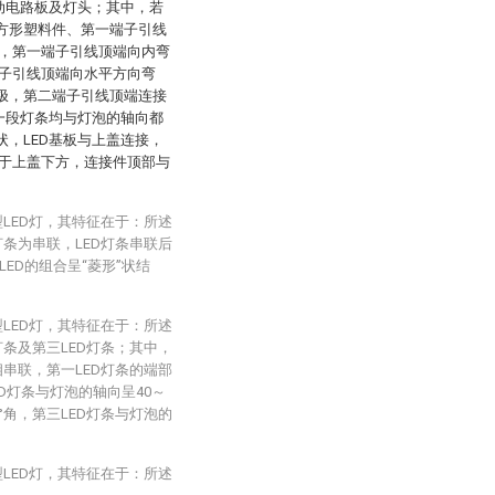
驱动电路板及灯头；其中，若
括方形塑料件、第一端子引线
，第一端子引线顶端向内弯
子引线顶端向水平方向弯
正极，第二端子引线顶端连接
每一段灯条均与灯泡的轴向都
状，LED基板与上盖连接，
于上盖下方，连接件顶部与
型LED灯，其特征在于：所述
灯条为串联，LED灯条串联后
ED的组合呈“菱形”状结
型LED灯，其特征在于：所述
灯条及第三LED灯条；其中，
相串联，第一LED灯条的端部
D灯条与灯泡的轴向呈40～
5°角，第三LED灯条与灯泡的
型LED灯，其特征在于：所述