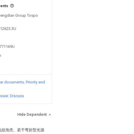
vents
 Hengdian Group Tospo
112623.3U
3771169U
n
lar documents
Priority and
ssier
Discuss
Hide Dependent
：包括泡壳、若干弯折型光源