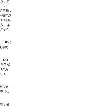
过方形塑
件，第二
的正极，
一段灯条
ED基板
下方，连
、发光角
，LED灯
状结构，
LED灯
灯条的端
30°角，
0°角，
线和第二
扁平状金
干端子引