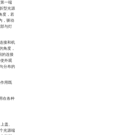
；第一端
折型光源
角度，若
内，驱动
底部与灯
连接和机
的角度，
间的连接
，使外观
向分布的
，作用既
使用在各种
、上盖、
个光源端