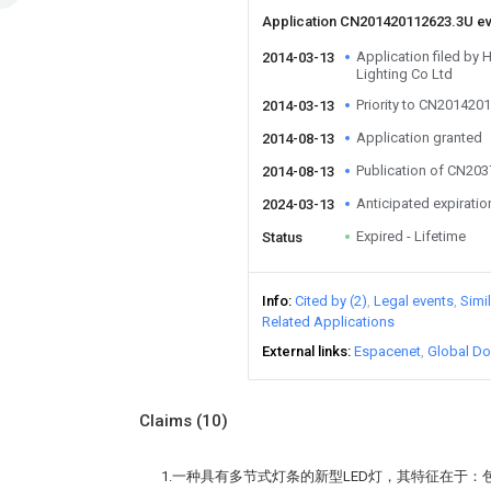
Application CN201420112623.3U e
Application filed by
2014-03-13
Lighting Co Ltd
Priority to CN201420
2014-03-13
Application granted
2014-08-13
Publication of CN20
2014-08-13
Anticipated expiratio
2024-03-13
Expired - Lifetime
Status
Info
Cited by (2)
Legal events
Simi
Related Applications
External links
Espacenet
Global Do
Claims
(10)
1.一种具有多节式灯条的新型LED灯，其特征在于