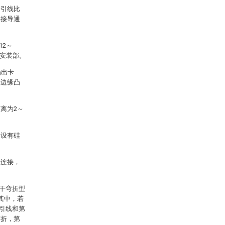
子引线比
焊接导通
12～
的安装部。
凸出卡
，边缘凸
离为2～
间设有硅
胶连接，
干弯折型
其中，若
引线和第
弯折，第