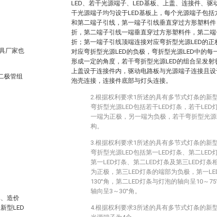
LED、若干光源端子、LED基板、上盖、连接件、
干光源端子均匀设于LED基板上，每个光源端子包
和第二端子引线，第一端子引线垂直穿过方形塑料件
折，第二端子引线一端垂直穿过方形塑料件，第二端
折；第一端子引线顶端连接对应弯折型光源LED的
具厂家也
对应弯折型光源LED的负极，弯折型光源LED中的
形成一定的角度，若干弯折型光源LED的组合呈发射
上盖设于连接件内，驱动电路板与光源端子连接且设
二极管组
泡壳连接，连接件底部与灯头连接。
2.根据权利要求1所述的具有多节式灯条的新
弯折型光源LED包括若干LED灯条，若干LED
一端为正极，另一端为负极，若干弯折型光源L
构。
3.根据权利要求1所述的具有多节式灯条的新
弯折型光源LED包括第一LED灯条、第二LED
第一LED灯条、第二LED灯条及第三LED灯条
为正极，第三LED灯条的端部为负极，第一LE
130°角，第二LED灯条与灯泡的轴向呈10～7
轴向呈3～30°角。
单、造价
型LED
4.根据权利要求3所述的具有多节式灯条的新