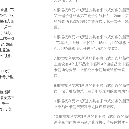
光源端子为4个。
型LED
5.根据权利要求1所述的具有多节式灯条的新
接件、驱
第一端子引线比第二端子引线长8～12cm，
包括方形
均与驱动电路板焊接导通连接，第一端子引线
件，第一
属。
子引线顶
6.根据权利要求1所述的具有多节式灯条的新
二端子引
LED基板为圆形，半径12～15mm，LED基
与灯泡的
孔，LED基板周边开设4个均匀的安装部。
上盖连
接件顶部
7.根据权利要求6所述的具有多节式灯条的新
上盖设有4个上部凸出卡筋和4个边缘凸出卡
卡筋均匀分部，上部凸出卡筋与安装部卡紧，
ED灯
接。
干弯折型
8.根据权利要求1所述的具有多节式灯条的新
第一端子引线和第二端子引线之间的距离为2～
D包括第一
灯条及第三
9.根据权利要求7所述的具有多节式灯条的新
，第一
上部凸出卡筋与安装部之间设有硅胶。
°角，第
10.根据权利要求1所述的具有多节式灯条的新
述泡壳与连接件为涂硅胶连接，连接件材质为