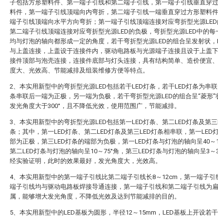
子包括方形塑料件、第一端子引线和第二端子引线，第一端子引线垂直穿
料件，第一端子引线顶端向内弯折，第二端子引线一端垂直穿过方形塑料
端子引线顶端向水平方向弯折；第一端子引线顶端连接对应弯折型光源LED
第二端子引线顶端连接对应弯折型光源LED的负极，弯折型光源LED中的每
均与灯泡的轴向都形成一定的角度，若干弯折型光源LED的组合呈发射状，L
与上盖连接，上盖设于连接件内，驱动电路板与光源端子连接且设于上盖
接件顶部与泡壳连接，连接件底部与灯头连接，具有结构简单、造价便宜
度大、光效高、节能减排及组装维修方便等特点。
2、本实用新型中的弯折型光源LED包括若干LED灯条，若干LED灯条为串联
条串联后一端为正极，另一端为负极，若干弯折型光源LED的组合呈“菱形”
发光角度大于300°，且不降低光效，使用范围广，节能减排。
3、本实用新型中的弯折型光源LED包括第一LED灯条、第二LED灯条及第三
条；其中，第一LED灯条、第二LED灯条及第三LED灯条相串联，第一LED
部为正极，第三LED灯条的端部为负极，第一LED灯条与灯泡的轴向呈40～1
第二LED灯条与灯泡的轴向呈10～75°角，第三LED灯条与灯泡的轴向呈3～3
经实验证明，此时的效果最好，发光角度大，光效高。
4、本实用新型中的第一端子引线比第二端子引线长8～12cm，第一端子引
端子引线均与驱动电路板焊接导通连接，第一端子引线和第二端子引线为
属，能够增大发光角度，不降低光效及达到节能减排的目的。
5、本实用新型中的LED基板为圆形，半径12～15mm，LED基板上开设若