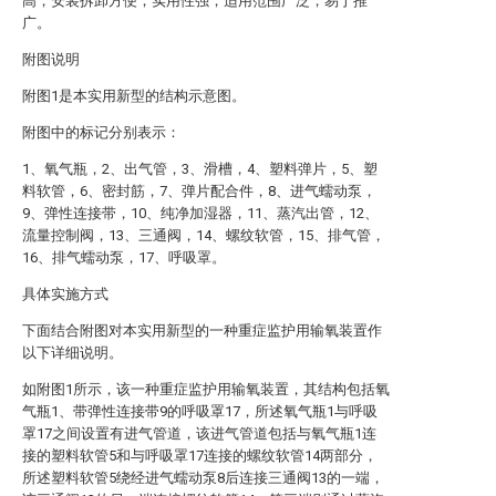
高，安装拆卸方便，实用性强，适用范围广泛，易于推
广。
附图说明
附图1是本实用新型的结构示意图。
附图中的标记分别表示：
1、氧气瓶，2、出气管，3、滑槽，4、塑料弹片，5、塑
料软管，6、密封筋，7、弹片配合件，8、进气蠕动泵，
9、弹性连接带，10、纯净加湿器，11、蒸汽出管，12、
流量控制阀，13、三通阀，14、螺纹软管，15、排气管，
16、排气蠕动泵，17、呼吸罩。
具体实施方式
下面结合附图对本实用新型的一种重症监护用输氧装置作
以下详细说明。
如附图1所示，该一种重症监护用输氧装置，其结构包括氧
气瓶1、带弹性连接带9的呼吸罩17，所述氧气瓶1与呼吸
罩17之间设置有进气管道，该进气管道包括与氧气瓶1连
接的塑料软管5和与呼吸罩17连接的螺纹软管14两部分，
所述塑料软管5绕经进气蠕动泵8后连接三通阀13的一端，