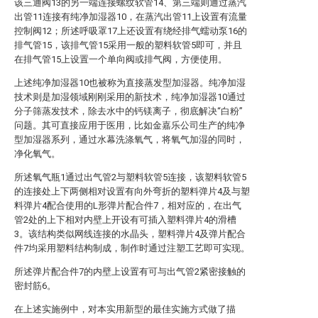
该三通阀13的另一端连接螺纹软管14、第三端则通过蒸汽
出管11连接有纯净加湿器10，在蒸汽出管11上设置有流量
控制阀12；所述呼吸罩17上还设置有绕经排气蠕动泵16的
排气管15，该排气管15采用一般的塑料软管5即可，并且
在排气管15上设置一个单向阀或排气阀，方便使用。
上述纯净加湿器10也被称为直接蒸发型加湿器。纯净加湿
技术则是加湿领域刚刚采用的新技术，纯净加湿器10通过
分子筛蒸发技术，除去水中的钙镁离子，彻底解决“白粉”
问题。其可直接应用于医用，比如金嘉乐公司生产的纯净
型加湿器系列，通过水幕洗涤氧气，将氧气加湿的同时，
净化氧气。
所述氧气瓶1通过出气管2与塑料软管5连接，该塑料软管5
的连接处上下两侧相对设置有向外弯折的塑料弹片4及与塑
料弹片4配合使用的L形弹片配合件7，相对应的，在出气
管2处的上下相对内壁上开设有可插入塑料弹片4的滑槽
3。该结构类似网线连接的水晶头，塑料弹片4及弹片配合
件7均采用塑料结构制成，制作时通过注塑工艺即可实现。
所述弹片配合件7的内壁上设置有可与出气管2紧密接触的
密封筋6。
在上述实施例中，对本实用新型的最佳实施方式做了描