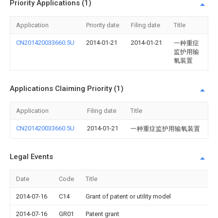
Priority Applications (1)
Application
Priority date
Filing date
Title
CN201420033660.5U
2014-01-21
2014-01-21
一种重症
监护用输
氧装置
Applications Claiming Priority (1)
Application
Filing date
Title
CN201420033660.5U
2014-01-21
一种重症监护用输氧装置
Legal Events
Date
Code
Title
2014-07-16
C14
Grant of patent or utility model
2014-07-16
GR01
Patent grant