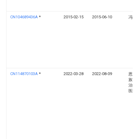
CN104689436A
*
2015-02-15
2015-06-10
冯明
CN114870103A
*
2022-03-28
2022-08-09
恩施
族苗
治州
医院