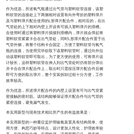
作为优选，所述氧气瓶通过出气管与塑料软管连接，该塑
料软管的连接处上下两侧相对设置有向外弯折的塑料弹片
及与塑料弹片配合使用的L形弹片配合件，相对应的，在出
气管处的上下相对内壁上开设有可插入塑料弹片的滑槽。
在使用时通过将塑料弹片插接到滑槽内，弹片就会弹起将
塑料软管紧紧卡合在出气管处，同时L形弹片配合件置于出
气管外侧，将整个结构卡合固定，方便了塑料软管与氧气
瓶的连接，当使用完毕欲取下该塑料软管时，通过向外拉
动该塑料软管即可取出，为了更方便的使用，可将弹片设
计较长，这样塑料软管在伸入到出气管处时仍有部分弹出
并卡合在弹片配合件上，取出时只需按压弹片配合件后侧
即可方便的取出弹片，整个安装拆卸过程十分方便，工作
效率较高。
作为优选，所述弹片配合件的内壁上设置有可与出气管紧
密接触的密封筋。该结构能够保证弹片配合件与出气管的
紧密连接，避免漏气发生。
本实用新型与现有技术相比所产生的有益效果是：
本实用新型的一种重症监护用输氧装置具有结构简单、使
用方便、构思巧妙等特点，设计更加人性化，护理效率较