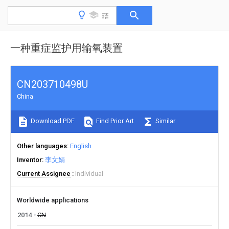
一种重症监护用输氧装置
CN203710498U
China
Download PDF
Find Prior Art
Similar
Other languages
English
Inventor
李文娟
Current Assignee
Individual
Worldwide applications
2014
CN