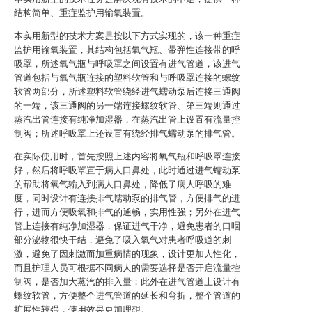
结构简单、重症监护用输氧装置。
本实用新型的技术方案是按以下方式实现的，该一种重症
监护用输氧装置，其结构包括氧气瓶、带弹性连接带的呼
吸罩，所述氧气瓶与呼吸罩之间设置有进气管道，该进气
管道包括与氧气瓶连接的塑料软管和与呼吸罩连接的螺纹
软管两部分，所述塑料软管绕经进气蠕动泵后连接三通阀
的一端，该三通阀的另一端连接螺纹软管、第三端则通过
蒸汽出管连接有纯净加湿器，在蒸汽出管上设置有流量控
制阀；所述呼吸罩上还设置有绕经排气蠕动泵的排气管。
在实际使用时，首先按照上述内容将氧气瓶和呼吸罩连接
好，然后将呼吸罩置于病人口鼻处，此时通过进气蠕动泵
的帮助将氧气输入到病人口鼻处，降低了病人呼吸的难
度，同时设计有连接排气蠕动泵的排气管，方便排气的进
行，进而方便吸氧和排气的通畅，实用性强；另外在进气
管上连接有纯净加湿器，保证进气干净，避免患者的口咽
部分泌物很快干结，避免了吸入氧气对患者呼吸道的刺
激，避免了因刺激而加重病情的现象，设计更加人性化，
而且护理人员可根据不同病人的需要选择是否开启流量控
制阀，是否加大蒸汽的排入量；此外在进气管道上设计有
螺纹软管，方便整个进气管道的延长和弯折，整个管道的
扩展性较强，使用效果更加理想。