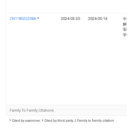
CN118022208A
*
2024-03-20
2024-05-14
中国
解放
军特
学中
Family To Family Citations
* Cited by examiner, † Cited by third party, ‡ Family to family citation