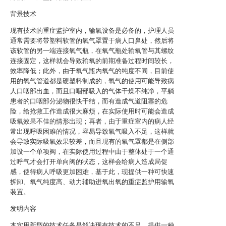
背景技术
现有技术的重症监护室内，输氧设备是必备的，护理人员
通常需要将带塑料软管的氧气罩置于病人口鼻处，然后将
该软管的另一端连接氧气瓶，在氧气瓶处输氧管与其螺纹
连接固定，这样就会导致输氧的前期准备过程时间较长，
效率降低；此外，由于氧气瓶内氧气的纯度不同，目前使
用的氧气管道都是硬塑料制成的，氧气的使用可能导致病
人口咽部出血，而且口咽部吸入的气体干燥不纯净，平躺
患者的口咽部分泌物很快干结，而有造成气道阻塞的危
险，给抢救工作造成很大麻烦，在实际使用时可能会造成
吸氧效果不佳的情形出现；再者，由于重症室内的病人经
常出现呼吸困难的情况，容易导致氧气吸入不足，这样就
会导致实际吸氧效果较差，而且现有的氧气罩都是在侧部
加设一个单项阀，在实际使用过程中由于整体处于一个通
过呼气才会打开单向阀的状态，这样会给病人造成局促
感，使得病人呼吸更加困难，基于此，现提供一种可快速
拆卸、氧气纯度高、动力辅助进氧出氧的重症监护用输氧
装置。
发明内容
本实用新型的技术任务是解决现有技术的不足，提供一种