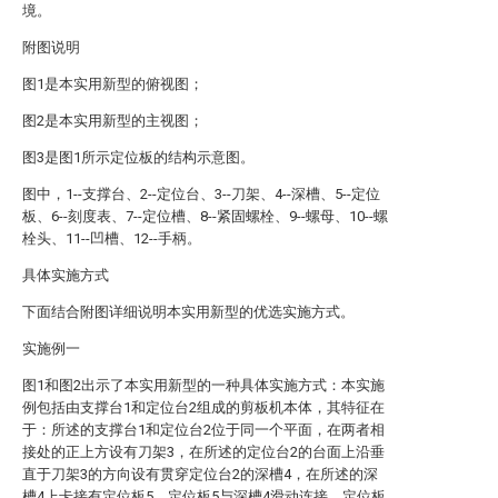
境。
附图说明
图1是本实用新型的俯视图；
图2是本实用新型的主视图；
图3是图1所示定位板的结构示意图。
图中，1--支撑台、2--定位台、3--刀架、4--深槽、5--定位
板、6--刻度表、7--定位槽、8--紧固螺栓、9--螺母、10--螺
栓头、11--凹槽、12--手柄。
具体实施方式
下面结合附图详细说明本实用新型的优选实施方式。
实施例一
图1和图2出示了本实用新型的一种具体实施方式：本实施
例包括由支撑台1和定位台2组成的剪板机本体，其特征在
于：所述的支撑台1和定位台2位于同一个平面，在两者相
接处的正上方设有刀架3，在所述的定位台2的台面上沿垂
直于刀架3的方向设有贯穿定位台2的深槽4，在所述的深
槽4上卡接有定位板5，定位板5与深槽4滑动连接，定位板