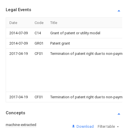
Legal Events
Date
Code
Title
2014-07-09
C14
Grant of patent or utility model
2014-07-09
GR01
Patent grant
2017-04-19
CF01
Termination of patent right due to non-payment
2017-04-19
CF01
Termination of patent right due to non-payment
Concepts
machine-extracted
Download
Filter table