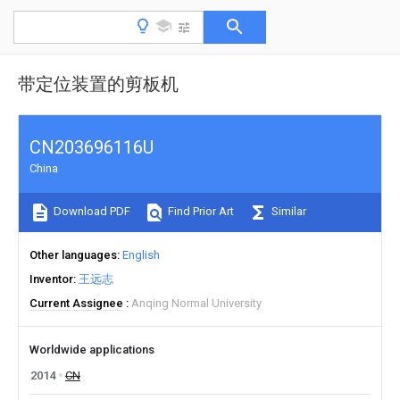
带定位装置的剪板机
CN203696116U
China
Download PDF
Find Prior Art
Similar
Other languages
English
Inventor
王远志
Current Assignee
Anqing Normal University
Worldwide applications
2014
CN