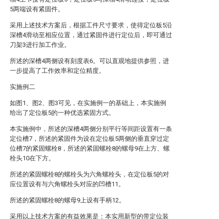
5两端设有紧固件。
采用上述技术方案后，根据工件尺寸要求，使得定位板5沿
深槽4滑动至相应位置，通过紧固件进行定位后，即可通过
刀架3进行加工作业。
所述的深槽4两侧设有刻度表6。可以直观地提供参照，进
一步提高了工作效率和定位精度。
实施例二
如图1、图2、图3可见，在实施例一的基础上，本实施例
给出了定位板5的一种优选紧固方式。
本实施例中，所述的深槽4两侧分别平行等间距设置有一条
定位槽7，所述的紧固件为设在定位板5两侧的垂直穿过定
位槽7的紧固螺栓8，所述的紧固螺栓8的螺母9在上方、螺
栓头10在下方。
所述的紧固螺栓8的螺栓头为六角螺栓头，在定位板5的对
应位置设有与六角螺栓头对应的凹槽11。
所述的紧固螺栓8的螺母9上设有手柄12。
采用以上技术方案的有益效果是：本实用新型的带定位装