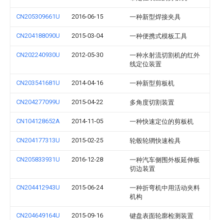
CN205309661U
2016-06-15
一种新型焊接夹具
CN204188090U
2015-03-04
一种便携式模板工具
CN202240930U
2012-05-30
一种水射流切割机的红外
线定位装置
CN203541681U
2014-04-16
一种新型剪板机
CN204277099U
2015-04-22
多角度切割装置
CN104128652A
2014-11-05
一种快速定位的剪板机
CN204177313U
2015-02-25
轮毂轮辋快速检具
CN205833931U
2016-12-28
一种汽车侧围外板延伸板
切边装置
CN204412943U
2015-06-24
一种折弯机中用活动夹料
机构
CN204649164U
2015-09-16
键盘表面轮廓检测装置