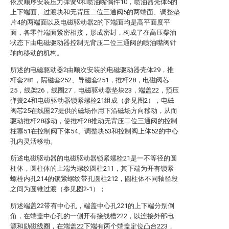
依次顺序安装压力弹簧9和喷油嘴偶件10，喷油器壳体6的
上下端面、过渡块和无背压二位三通阀5的两端面、调整垫
片4的两端面以及电磁驱动器2的下端面均是高平面度平
面，各零件端面紧密相接，形成密封，构成了在高压柴油
状态下由电磁驱动器控制无背压二位三通阀的喷油嘴阀针
轴向移动的机构。
所述的电磁驱动器2由顺次安装的电磁驱动器壳体29，推
杆套281，隔磁套252、导磁套251，推杆28，电磁阀芯
25，线架26，线圈27，电磁驱动器垫块23，端盖22，预压
弹簧24和电磁驱动器锁紧螺栓21组成（参见图2），电磁
阀芯25在线圈27提供的磁场作用下沿磁场方向移动，从而
驱动推杆28移动，使推杆28推动无背压二位三通阀的控制
柱塞51在控制阀下体54、调整块53和控制阀上体52的中心
孔内灵活移动。
所述电磁驱动器的电磁驱动器锁紧螺栓21是一不等径的圆
柱体，圆柱体的上端为螺纹圆柱211，其下端为开有锁紧
螺栓内孔214的锁紧螺纹带孔圆柱212，圆柱体不同轴径段
之间为圆锥过渡（参见图2-1）；
所述端盖22带有中心孔，端盖中心孔221的上下端分别倒
角，在端盖中心孔的一侧开有接线槽222，以连接外部电
源和励磁线圈，在端盖22下端有两个端盖定位凸台223，