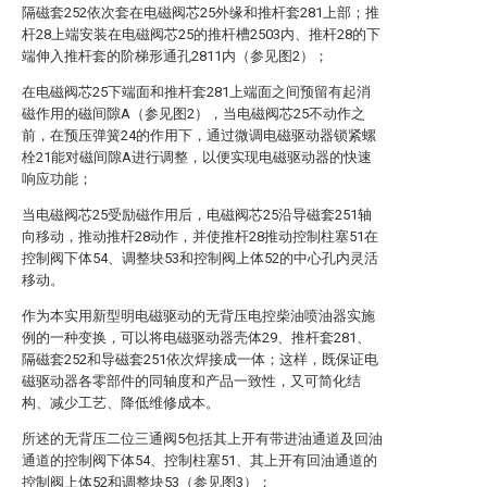
隔磁套252依次套在电磁阀芯25外缘和推杆套281上部；推
杆28上端安装在电磁阀芯25的推杆槽2503内、推杆28的下
端伸入推杆套的阶梯形通孔2811内（参见图2）；
在电磁阀芯25下端面和推杆套281上端面之间预留有起消
磁作用的磁间隙A（参见图2），当电磁阀芯25不动作之
前，在预压弹簧24的作用下，通过微调电磁驱动器锁紧螺
栓21能对磁间隙A进行调整，以便实现电磁驱动器的快速
响应功能；
当电磁阀芯25受励磁作用后，电磁阀芯25沿导磁套251轴
向移动，推动推杆28动作，并使推杆28推动控制柱塞51在
控制阀下体54、调整块53和控制阀上体52的中心孔内灵活
移动。
作为本实用新型明电磁驱动的无背压电控柴油喷油器实施
例的一种变换，可以将电磁驱动器壳体29、推杆套281、
隔磁套252和导磁套251依次焊接成一体；这样，既保证电
磁驱动器各零部件的同轴度和产品一致性，又可简化结
构、减少工艺、降低维修成本。
所述的无背压二位三通阀5包括其上开有带进油通道及回油
通道的控制阀下体54、控制柱塞51、其上开有回油通道的
控制阀上体52和调整块53（参见图3）；