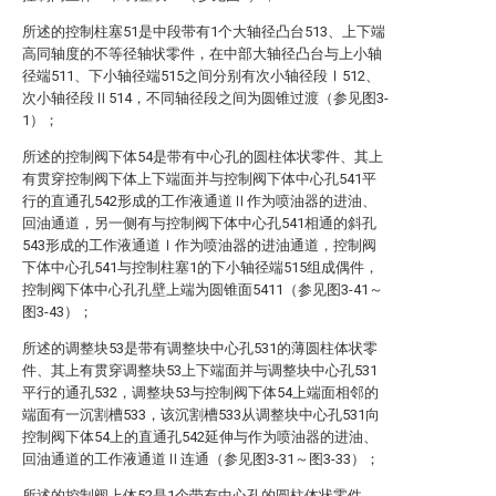
所述的控制柱塞51是中段带有1个大轴径凸台513、上下端
高同轴度的不等径轴状零件，在中部大轴径凸台与上小轴
径端511、下小轴径端515之间分别有次小轴径段Ⅰ512、
次小轴径段Ⅱ514，不同轴径段之间为圆锥过渡（参见图3-
1）；
所述的控制阀下体54是带有中心孔的圆柱体状零件、其上
有贯穿控制阀下体上下端面并与控制阀下体中心孔541平
行的直通孔542形成的工作液通道Ⅱ作为喷油器的进油、
回油通道，另一侧有与控制阀下体中心孔541相通的斜孔
543形成的工作液通道Ⅰ作为喷油器的进油通道，控制阀
下体中心孔541与控制柱塞1的下小轴径端515组成偶件，
控制阀下体中心孔孔壁上端为圆锥面5411（参见图3-41～
图3-43）；
所述的调整块53是带有调整块中心孔531的薄圆柱体状零
件、其上有贯穿调整块53上下端面并与调整块中心孔531
平行的通孔532，调整块53与控制阀下体54上端面相邻的
端面有一沉割槽533，该沉割槽533从调整块中心孔531向
控制阀下体54上的直通孔542延伸与作为喷油器的进油、
回油通道的工作液通道Ⅱ连通（参见图3-31～图3-33）；
所述的控制阀上体52是1个带有中心孔的圆柱体状零件，