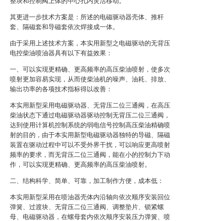
整块和控制阀上体的中心孔内灵活移动。
其更进一步技术方案是：所述的电磁驱动器壳体、推杆
套、隔磁套和导磁套依次焊接成一体。
由于采用上述技术方案，本实用新型之电磁驱动的无背压
电控柴油喷油器具有以下有益效果：
一、可以实现更精确、更高频率的高压柴油喷射，使多次
喷射更加容易实现，从而使柴油机的噪声、油耗、排放、
输出功率的各项技术指标得以改善：
本实用新型采用电磁驱动器、无背压二位三通阀，在高压
柴油状态下通过电磁驱动器驱动控制无背压二位三通阀，
达到使用计算机控制系统的弱电信号控制高压柴油精确喷
射的目的，由于本实用新型电磁驱动器独特的导磁、隔磁
装置在驱动过程中可以不受外界干扰，可以响应更高喷射
频率的要求，而无背压二位三通阀，能在小的控制力下动
作，可以实现更精确、更高频率的高压柴油喷射。
二、结构科学、简单、可靠，加工制作方便，成本低：
本实用新型采用在喷油器壳体内沿轴向依次顺序安装回位
弹簧
、
过渡块、无背压二位三通阀、调整垫片、锁紧螺
母、电磁驱动器，在螺母套内依次顺序安装压力弹簧、喷