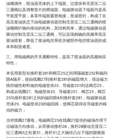
油嘴偶件，喷油器壳体的上下端面、过渡块和无背压二位
三通阀以及调整垫片的两端面，电磁驱动器下端面均是高
平面度平面，各零件端面紧密相接，形成密封，构成了在
高压柴油状态下由电磁驱动器控制无背压二位三通阀的喷
油嘴阀针轴向移动的机构，其结构简单，通过电磁驱动器
驱动控制无背压二位三通阀，可以实现精确的高频率高压
柴油喷射，降低了柴油电控系统关键部件电控喷油器的成
本和制造难度。
三、用电磁阀的开关通断特性，提高了喷油器的高频响应
特性：
本实用新型在推杆套281和阀芯25之间用隔磁套252和磁间
隙A隔开，使由线圈27到推杆套281的磁阻增大，强迫磁力
线经磁性材料做的电磁垫块23、导磁套251到达阀芯25，
构成从线圈27、电磁垫块23、导磁套251、阀芯25，阀芯
25与推杆套281之间的磁间隙A到推杆套281，电磁驱动器
壳体29、电磁垫块23的磁回路，使阀芯获得在导磁套内移
动的磁力；
当对线圈27通电，电磁阀芯25在线圈27提供的磁场作用下
沿磁场方向移动，从而驱动推杆28，推杆28驱动无背压二
位三通阀5之柱塞51，推杆51之大轴径凸台下端的圆锥面