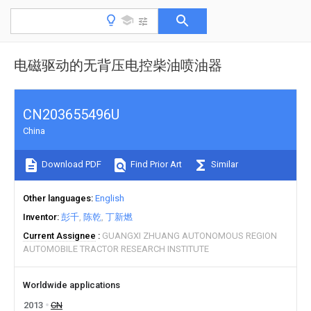
电磁驱动的无背压电控柴油喷油器
CN203655496U
China
Download PDF
Find Prior Art
Similar
Other languages
English
Inventor
彭千
陈乾
丁新燃
Current Assignee
GUANGXI ZHUANG AUTONOMOUS REGION
AUTOMOBILE TRACTOR RESEARCH INSTITUTE
Worldwide applications
2013
CN