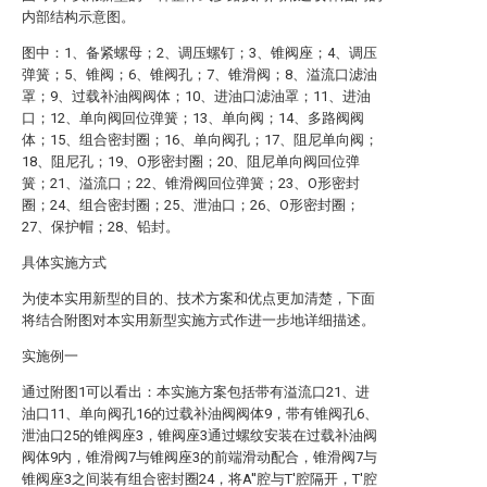
内部结构示意图。
图中：1、备紧螺母；2、调压螺钉；3、锥阀座；4、调压
弹簧；5、锥阀；6、锥阀孔；7、锥滑阀；8、溢流口滤油
罩；9、过载补油阀阀体；10、进油口滤油罩；11、进油
口；12、单向阀回位弹簧；13、单向阀；14、多路阀阀
体；15、组合密封圈；16、单向阀孔；17、阻尼单向阀；
18、阻尼孔；19、O形密封圈；20、阻尼单向阀回位弹
簧；21、溢流口；22、锥滑阀回位弹簧；23、O形密封
圈；24、组合密封圈；25、泄油口；26、O形密封圈；
27、保护帽；28、铅封。
具体实施方式
为使本实用新型的目的、技术方案和优点更加清楚，下面
将结合附图对本实用新型实施方式作进一步地详细描述。
实施例一
通过附图1可以看出：本实施方案包括带有溢流口21、进
油口11、单向阀孔16的过载补油阀阀体9，带有锥阀孔6、
泄油口25的锥阀座3，锥阀座3通过螺纹安装在过载补油阀
阀体9内，锥滑阀7与锥阀座3的前端滑动配合，锥滑阀7与
锥阀座3之间装有组合密封圈24，将A′′腔与T′腔隔开，T′腔