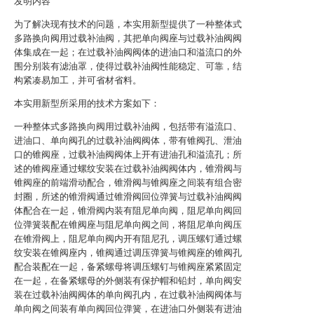
发明内容
为了解决现有技术的问题，本实用新型提供了一种整体式
多路换向阀用过载补油阀，其把单向阀座与过载补油阀阀
体集成在一起；在过载补油阀阀体的进油口和溢流口的外
围分别装有滤油罩，使得过载补油阀性能稳定、可靠，结
构紧凑易加工，并可省材省料。
本实用新型所采用的技术方案如下：
一种整体式多路换向阀用过载补油阀，包括带有溢流口、
进油口、单向阀孔的过载补油阀阀体，带有锥阀孔、泄油
口的锥阀座，过载补油阀阀体上开有进油孔和溢流孔；所
述的锥阀座通过螺纹安装在过载补油阀阀体内，锥滑阀与
锥阀座的前端滑动配合，锥滑阀与锥阀座之间装有组合密
封圈，所述的锥滑阀通过锥滑阀回位弹簧与过载补油阀阀
体配合在一起，锥滑阀内装有阻尼单向阀，阻尼单向阀回
位弹簧装配在锥阀座与阻尼单向阀之间，将阻尼单向阀压
在锥滑阀上，阻尼单向阀内开有阻尼孔，调压螺钉通过螺
纹安装在锥阀座内，锥阀通过调压弹簧与锥阀座的锥阀孔
配合装配在一起，备紧螺母将调压螺钉与锥阀座紧紧固定
在一起，在备紧螺母的外侧装有保护帽和铅封，单向阀安
装在过载补油阀阀体的单向阀孔内，在过载补油阀阀体与
单向阀之间装有单向阀回位弹簧，在进油口外侧装有进油