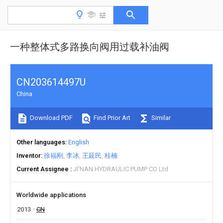
一种整体式多路换向阀用过载补油阀
CN203614497U
China
Download PDF
Find Prior Art
Similar
Other languages
English
Inventor
徐福刚
李冰
王延民
桂楠
Current Assignee
JI'NAN HYDRAULIC PUMP CO Ltd
Worldwide applications
2013
CN