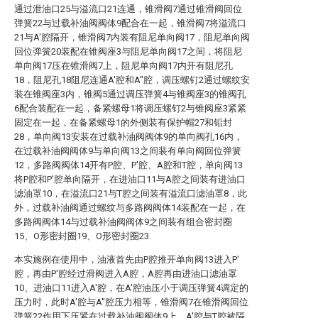
通过泄油口25与溢流口21连通，锥滑阀7通过锥滑阀回位
弹簧22与过载补油阀阀体9配合在一起，锥滑阀7将溢流口
21与A′腔隔开，锥滑阀7内装有阻尼单向阀17，阻尼单向阀
回位弹簧20装配在锥阀座3与阻尼单向阀17之间，将阻尼
单向阀17压在锥滑阀7上，阻尼单向阀17内开有阻尼孔
18，阻尼孔18阻尼连通A′腔和A′′腔，调压螺钉2通过螺纹安
装在锥阀座3内，锥阀5通过调压弹簧4与锥阀座3的锥阀孔
6配合装配在一起，备紧螺母1将调压螺钉2与锥阀座3紧紧
固定在一起，在备紧螺母1的外侧装有保护帽27和铅封
28，单向阀13安装在过载补油阀阀体9的单向阀孔16内，
在过载补油阀阀体9与单向阀13之间装有单向阀回位弹簧
12，多路阀阀体14开有P腔、P′腔、A腔和T腔，单向阀13
将P腔和P′腔单向隔开，在进油口11与A腔之间装有进油口
滤油罩10，在溢流口21与T腔之间装有溢流口滤油罩8，此
外，过载补油阀通过螺纹与多路阀阀体14装配在一起，在
多路阀阀体14与过载补油阀阀体9之间装有组合密封圈
15、O形密封圈19、O形密封圈23.
本实施例在使用中，油液首先由P腔推开单向阀13进入P′
腔，再由P′腔经过滑阀进入A腔，A腔再由进油口滤油罩
10、进油口11进入A′腔，在A′腔油压小于调压弹簧4调定的
压力时，此时A′腔与A′′腔压力相等，锥滑阀7在锥滑阀回位
弹簧22作用下压紧在过载补油阀阀体9上，A′腔与T腔被隔