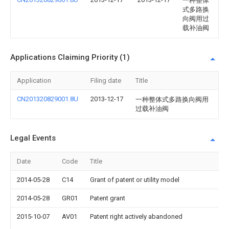
一种整体
式多路换
向阀用过
载补油阀
Applications Claiming Priority (1)
Application
Filing date
Title
CN201320829001.8U
2013-12-17
一种整体式多路换向阀用
过载补油阀
Legal Events
Date
Code
Title
2014-05-28
C14
Grant of patent or utility model
2014-05-28
GR01
Patent grant
2015-10-07
AV01
Patent right actively abandoned