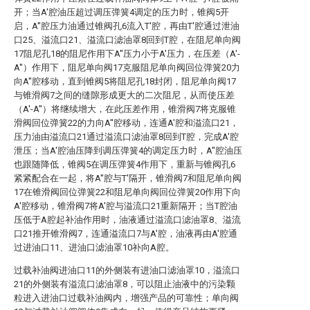
开；当A′腔油压超过调压弹簧4调定的压力时，锥阀5开
启，A′′腔压力油通过锥阀孔6流入T′腔，再由T′腔通过泄油
口25、溢流口21、溢流口滤油罩8回到T腔，在阻尼单向阀
17阻尼孔18的阻尼作用下A′′压力小于A′压力，在压差（A′-
A′′）作用下，阻尼单向阀17克服阻尼单向阀回位弹簧20力
向A′′腔移动，直到锥阀5将阻尼孔18封闭，阻尼单向阀17
与锥滑阀7之间的缝隙形成更大的二次阻尼，从而使压差
（A′-A′′）将继续增大，在此压差作用，锥滑阀7将克服锥
滑阀回位弹簧22的力向A′′腔移动，连通A′腔和溢流口21，
压力油由溢流口21通过溢流口滤油罩8回到T腔，完成A′腔
泄压；当A′腔油压降到调压弹簧4的调定压力时，A′′腔油压
也跟随降低，锥阀5在调压弹簧4作用下，重新与锥阀孔6
紧紧配合在一起，将A′′腔与T′隔开，锥滑阀7和阻尼单向阀
17在锥滑阀回位弹簧22和阻尼单向阀回位弹簧20作用下向
A′腔移动，锥滑阀7将A′腔与溢流口21重新隔开；当T腔油
压低于A腔起补油作用时，油液通过溢流口滤油罩8、溢流
口21推开锥滑阀7，连通溢流口7与A′腔，油液再由A′腔通
过进油口11、进油口滤油罩10补向A腔。
过载补油阀进油口11的外侧装有进油口滤油罩10，溢流口
21的外侧装有溢流口滤油罩8，可以阻止油液中的污染颗
粒进入进油口过载补油阀内，增强产品的可靠性；单向阀