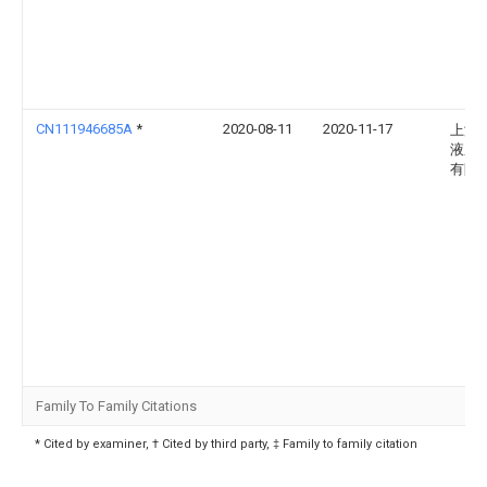
CN111946685A
*
2020-08-11
2020-11-17
上海
液压
有限
Family To Family Citations
* Cited by examiner, † Cited by third party, ‡ Family to family citation