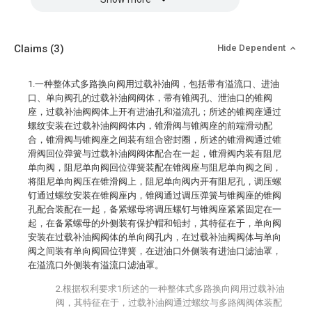
Claims
(3)
Hide Dependent
1.一种整体式多路换向阀用过载补油阀，包括带有溢流口、进油
口、单向阀孔的过载补油阀阀体，带有锥阀孔、泄油口的锥阀
座，过载补油阀阀体上开有进油孔和溢流孔；所述的锥阀座通过
螺纹安装在过载补油阀阀体内，锥滑阀与锥阀座的前端滑动配
合，锥滑阀与锥阀座之间装有组合密封圈，所述的锥滑阀通过锥
滑阀回位弹簧与过载补油阀阀体配合在一起，锥滑阀内装有阻尼
单向阀，阻尼单向阀回位弹簧装配在锥阀座与阻尼单向阀之间，
将阻尼单向阀压在锥滑阀上，阻尼单向阀内开有阻尼孔，调压螺
钉通过螺纹安装在锥阀座内，锥阀通过调压弹簧与锥阀座的锥阀
孔配合装配在一起，备紧螺母将调压螺钉与锥阀座紧紧固定在一
起，在备紧螺母的外侧装有保护帽和铅封，其特征在于，单向阀
安装在过载补油阀阀体的单向阀孔内，在过载补油阀阀体与单向
阀之间装有单向阀回位弹簧，在进油口外侧装有进油口滤油罩，
在溢流口外侧装有溢流口滤油罩。
2.根据权利要求1所述的一种整体式多路换向阀用过载补油
阀，其特征在于，过载补油阀通过螺纹与多路阀阀体装配