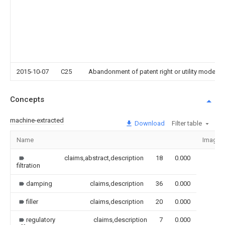
2015-10-07
C25
Abandonment of patent right or utility model t
Concepts
machine-extracted
Download
Filter table
Name
Image
claims,abstract,description
18
0.000
filtration
damping
claims,description
36
0.000
filler
claims,description
20
0.000
regulatory
claims,description
7
0.000