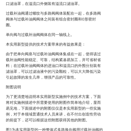
口滤油罩，在溢流口外侧装有溢流口滤油罩。
过载补油阀通过螺纹与多路阀阀体装配在一起，在多路阀
阀体与过载补油阀阀体之间装有组合密封圈和O形密封
圈。
单向阀与过载补油阀阀体在同一轴线上。
本实用新型提供的技术方案带来的有益效果是：
由于把单向阀座与过载补油阀阀体集成在一起，使得该过
载补油阀性能稳定、可靠，结构紧凑易加工，并可省材省
料；在过载补油阀阀体的进油口和溢流口的外围分别装有
滤油罩，可以过滤油液中的污染颗粒，可以大大降低污染
引起故障的发生几率，增强产品的可靠性。
附图说明
为了更清楚地说明本实用新型实施例中的技术方案，下面
将对实施例描述中所需要使用的附图作简单地介绍，显而
易见地，下面描述中的附图仅仅是本实用新型的一些实施
例，对于本领域普通技术人员来讲，在不付出创造性劳动
的前提下，还可以根据这些附图获得其他的附图。
图1为本实用新型的一种整体式多路换向阀用过载补油阀的