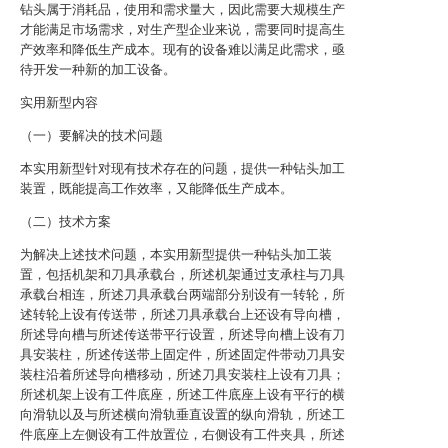
钻头属于消耗品，使用和需求量大，因此需要大规模生产
才能满足市场需求，对生产型企业来说，需要同时提高生
产效率和降低生产成本。现有的设备难以满足此需求，亟
待开发一种新的加工设备。
实用新型内容
（一）要解决的技术问题
本实用新型针对现有技术存在的问题，提供一种钻头加工
装置，既能提高工作效率，又能降低生产成本。
（二）技术方案
为解决上述技术问题，本实用新型提供一种钻头加工装
置，包括机架和刀具承载台，所述机架通过支承柱与刀具
承载台相连，所述刀具承载台两端部分别设有一转轮，所
述转轮上设有传送带，所述刀具承载台上还设有导向槽，
所述导向槽与所述传送带平行设置，所述导向槽上设有刀
具安装柱，所述传送带上固定件，所述固定件带动刀具安
装柱沿着所述导向槽移动，所述刀具安装柱上设有刀具；
所述机架上设有工件底座，所述工件底座上设有平行的横
向滑轨以及与所述横向滑轨垂直设置的纵向滑轨，所述工
件底座上左侧设有工件放置位，右侧设有工件夹具，所述