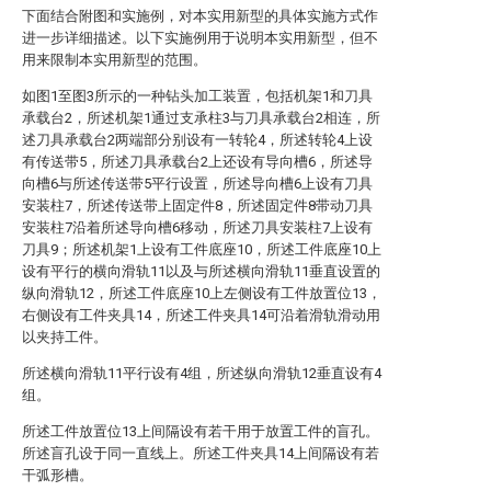
下面结合附图和实施例，对本实用新型的具体实施方式作
进一步详细描述。以下实施例用于说明本实用新型，但不
用来限制本实用新型的范围。
如图1至图3所示的一种钻头加工装置，包括机架1和刀具
承载台2，所述机架1通过支承柱3与刀具承载台2相连，所
述刀具承载台2两端部分别设有一转轮4，所述转轮4上设
有传送带5，所述刀具承载台2上还设有导向槽6，所述导
向槽6与所述传送带5平行设置，所述导向槽6上设有刀具
安装柱7，所述传送带上固定件8，所述固定件8带动刀具
安装柱7沿着所述导向槽6移动，所述刀具安装柱7上设有
刀具9；所述机架1上设有工件底座10，所述工件底座10上
设有平行的横向滑轨11以及与所述横向滑轨11垂直设置的
纵向滑轨12，所述工件底座10上左侧设有工件放置位13，
右侧设有工件夹具14，所述工件夹具14可沿着滑轨滑动用
以夹持工件。
所述横向滑轨11平行设有4组，所述纵向滑轨12垂直设有4
组。
所述工件放置位13上间隔设有若干用于放置工件的盲孔。
所述盲孔设于同一直线上。所述工件夹具14上间隔设有若
干弧形槽。