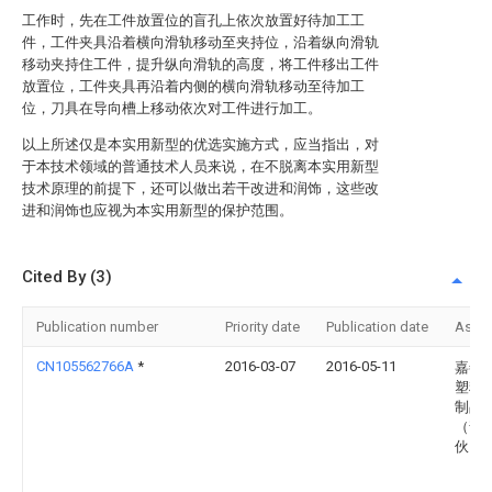
工作时，先在工件放置位的盲孔上依次放置好待加工工
件，工件夹具沿着横向滑轨移动至夹持位，沿着纵向滑轨
移动夹持住工件，提升纵向滑轨的高度，将工件移出工件
放置位，工件夹具再沿着内侧的横向滑轨移动至待加工
位，刀具在导向槽上移动依次对工件进行加工。
以上所述仅是本实用新型的优选实施方式，应当指出，对
于本技术领域的普通技术人员来说，在不脱离本实用新型
技术原理的前提下，还可以做出若干改进和润饰，这些改
进和润饰也应视为本实用新型的保护范围。
Cited By (3)
Publication number
Priority date
Publication date
Assi
CN105562766A
*
2016-03-07
2016-05-11
嘉善
塑料
制品
（普
伙）