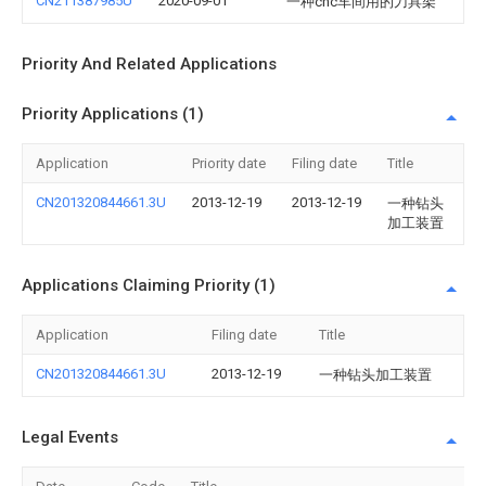
CN211387985U
2020-09-01
一种cnc车间用的刀具架
Priority And Related Applications
Priority Applications (1)
Application
Priority date
Filing date
Title
CN201320844661.3U
2013-12-19
2013-12-19
一种钻头
加工装置
Applications Claiming Priority (1)
Application
Filing date
Title
CN201320844661.3U
2013-12-19
一种钻头加工装置
Legal Events