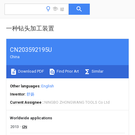
一种钻头加工装置
CN203592195U
China
Download PDF
Find Prior Art
Similar
Other languages
English
Inventor
舒扬
Current Assignee
NINGBO ZHONGWANG TOOLS Co Ltd
Worldwide applications
2013
CN