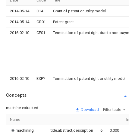
Date
Code
Title
2014-05-14
C14
Grant of patent or utility model
2014-05-14
GR01
Patent grant
2016-02-10
CF01
Termination of patent right due to non-payment
2016-02-10
EXPY
Termination of patent right or utility model
Concepts
machine-extracted
Download
Filter table
Name
Imag
machining
title,abstract,description
6
0.000