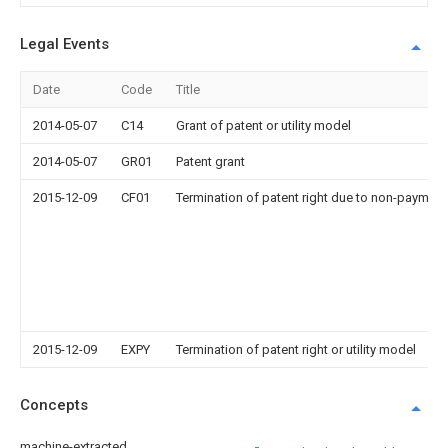
Legal Events
Date
Code
Title
2014-05-07
C14
Grant of patent or utility model
2014-05-07
GR01
Patent grant
2015-12-09
CF01
Termination of patent right due to non-payment
2015-12-09
EXPY
Termination of patent right or utility model
Concepts
machine-extracted