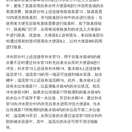
中，避免了直接采用自来水对大便器8进行冲洗而造成的水
资源浪费。除臭部分92上还连接有除臭装置12，除臭装置
12内填充有除臭剂，并与除臭部分92中的水进行混合；当
使用者大便完后留有臭味需要进行除臭时，按下除臭按钮
11，除臭阀门打开，从而将混有除臭剂的水流入大便器8
中进行除臭。优选地，大便器8上设有喷头，来自除臭部分
92通过喷射的形式喷洒在大便器8上，以对大便器8的四周
进行除臭。
冲水部分91上还连接有补水管13，用于在集水箱4内的储
水量不足时通过补水管13补充自来水从而对大便器8进行
冲洗；补水管13上还设有补水阀14。集水箱4上还连接有
溢流管15，溢流管15的另一端还可连接到储水容器，如水
桶中；溢流管15上还设有溢流阀16。此外，集水箱4上还
设有水位传感器17，以监测集水箱4内的水位状况。按压
冲水按钮10时，如果水位传感器17所检测到的集水箱4内
的水位小于或等于第一水位值，开启补水阀14，通过补水
管13向冲水部分91内补充自来水进而冲洗大便器8。当水
位传感器17所检测到的集水箱4内的水位高于第二水位值
时，溢流阀16开启，从而过多的水通过溢流管15排出到外
部的储水容器中。其中，溢流出的水还可用于清洁地板
等。