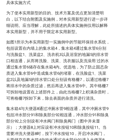
具体实施方式
为了使本实用新型的目的、技术方案及优点更加清楚明
白，以下结合附图及实施例，对本实用新型进行进一步详
细说明。应当理解，此处所描述的具体实施例仅用以解释
本实用新型，并不用于限定本实用新型。
如图1所示为本实用新型一实施例中的节能环保排水系统，
包括设置在内墙上的集水箱4，集水箱4通过集水管6分别
与洗脸盆1、洗菜盆2、洗衣机3以及浴室的地漏5的排水管
口相连通，从而将洗脸、洗菜、洗衣服以及洗澡用 过的水
通过集水管6储存在集水箱4内。优选地，为了防止固态杂
质进入集水管6中造成集水管6的堵塞，在洗脸盆1、洗菜
盆2以及地漏5的排水管口处分别设有格栅7，以通过格栅7
将排水中的杂质过滤，然后再进入集水管6中。其中格栅7
可拆卸地设置在上述部件上，由此当格栅7上积满杂质时，
可将格栅7拆卸下来，除去表面的杂质并进行清洗。
集水箱4与大便器8通过冲厕水管9相连通，其中冲厕水管9
包括冲水部分91和除臭部分92相连通，冲水部分91和除臭
部分92上分别设有冲水阀门和除臭阀门（图中并未显
示）；大便器8上对应设有冲水按钮10和除臭按钮11。当
需要冲洗大便器8时，按下冲水按钮10，开启冲水阀门，
从而储存在集水箱4内的水通过冲水部分91进入大便器8