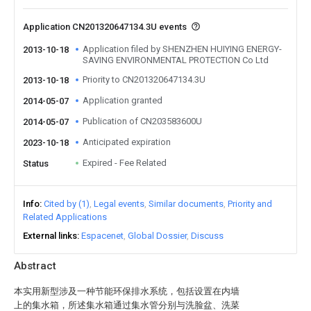
Application CN201320647134.3U events
Application filed by SHENZHEN HUIYING ENERGY-
2013-10-18
SAVING ENVIRONMENTAL PROTECTION Co Ltd
Priority to CN201320647134.3U
2013-10-18
Application granted
2014-05-07
Publication of CN203583600U
2014-05-07
Anticipated expiration
2023-10-18
Expired - Fee Related
Status
Info
Cited by (1)
Legal events
Similar documents
Priority and
Related Applications
External links
Espacenet
Global Dossier
Discuss
Abstract
本实用新型涉及一种节能环保排水系统，包括设置在内墙
上的集水箱，所述集水箱通过集水管分别与洗脸盆、洗菜