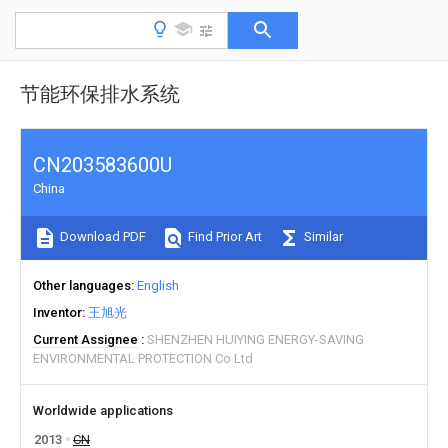
节能环保排水系统
CN203583600U
China
Download PDF
Find Prior Art
Similar
Other languages
English
Inventor
王旭光
Current Assignee
SHENZHEN HUIYING ENERGY-SAVING
ENVIRONMENTAL PROTECTION Co Ltd
Worldwide applications
2013
CN