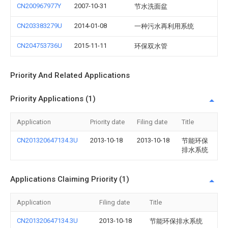
CN200967977Y
2007-10-31
节水洗面盆
CN203383279U
2014-01-08
一种污水再利用系统
CN204753736U
2015-11-11
环保双水管
Priority And Related Applications
Priority Applications (1)
Application
Priority date
Filing date
Title
CN201320647134.3U
2013-10-18
2013-10-18
节能环保
排水系统
Applications Claiming Priority (1)
Application
Filing date
Title
CN201320647134.3U
2013-10-18
节能环保排水系统