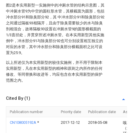
图2是本实用新型一实施例中的冲厕水管的结构示意图，其
中冲厕水管9为中空的圆柱形水管，其横截面为圆形，包括
冲水部分91和除臭部分92，其 中冲水部分91和除臭部分92
之间通过隔板93相隔开，且由于除臭需要较少的水与除臭
剂相混合，故将隔板93设置在冲厕水管9的圆形横截面的
1/3直径处，并贯穿所述冲厕水管。在本实用新型其他实施
例中，冲水部分91与除臭部分92也可分别设置相互独立的
对应的水管，其中冲水部分和除臭部分横截面积之比可设
置为25:9。
以上所述仅为本实用新型的较佳实施例，并不用于限制本
实用新型，凡在本实用新型的精神和原则之内所作的任何
修改、等同替换和改进等，均应包含在本实用新型的保护
范围之内。
Cited By (1)
Publication number
Priority date
Publication date
Assi
CN108005192A
*
2017-12-12
2018-05-08
嗅联
（北