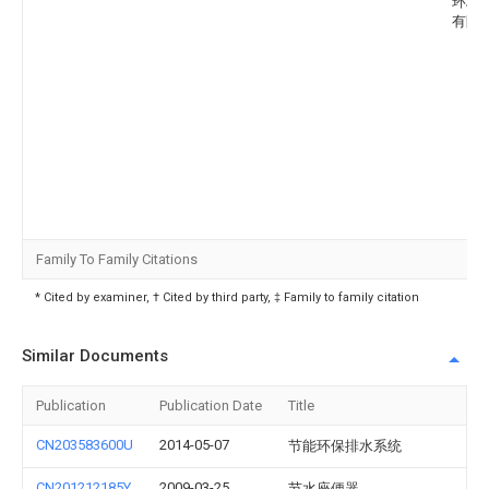
环境
有限
Family To Family Citations
* Cited by examiner, † Cited by third party, ‡ Family to family citation
Similar Documents
Publication
Publication Date
Title
CN203583600U
2014-05-07
节能环保排水系统
CN201212185Y
2009-03-25
节水座便器