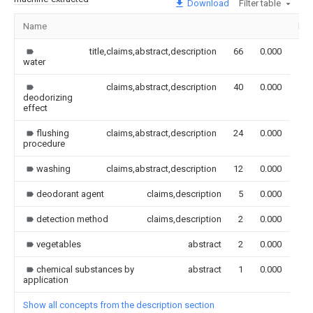
Download
Filter table
Name
Im
title,claims,abstract,description
66
0.000
water
claims,abstract,description
40
0.000
deodorizing
effect
flushing
claims,abstract,description
24
0.000
procedure
washing
claims,abstract,description
12
0.000
deodorant agent
claims,description
5
0.000
detection method
claims,description
2
0.000
vegetables
abstract
2
0.000
chemical substances by
abstract
1
0.000
application
Show all concepts from the description section