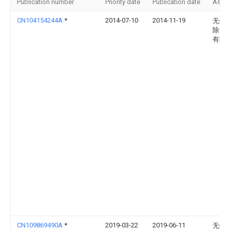
Publication number
Priority date
Publication date
Assi
CN104154244A
*
2014-07-10
2014-11-19
无锡
除尘
有限
CN109869490A
*
2019-03-22
2019-06-11
无锡