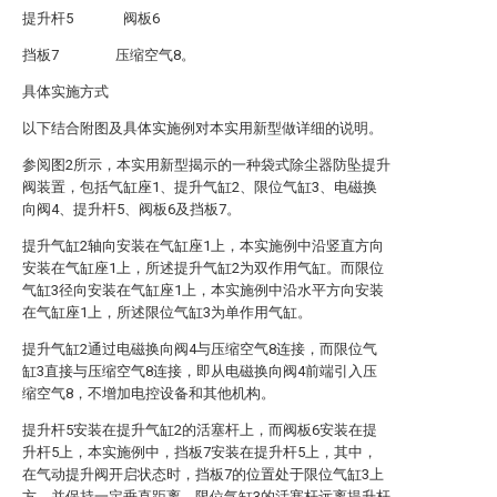
提升杆5 阀板6
挡板7 压缩空气8。
具体实施方式
以下结合附图及具体实施例对本实用新型做详细的说明。
参阅图2所示，本实用新型揭示的一种袋式除尘器防坠提升
阀装置，包括气缸座1、提升气缸2、限位气缸3、电磁换
向阀4、提升杆5、阀板6及挡板7。
提升气缸2轴向安装在气缸座1上，本实施例中沿竖直方向
安装在气缸座1上，所述提升气缸2为双作用气缸。而限位
气缸3径向安装在气缸座1上，本实施例中沿水平方向安装
在气缸座1上，所述限位气缸3为单作用气缸。
提升气缸2通过电磁换向阀4与压缩空气8连接，而限位气
缸3直接与压缩空气8连接，即从电磁换向阀4前端引入压
缩空气8，不增加电控设备和其他机构。
提升杆5安装在提升气缸2的活塞杆上，而阀板6安装在提
升杆5上，本实施例中，挡板7安装在提升杆5上，其中，
在气动提升阀开启状态时，挡板7的位置处于限位气缸3上
方，并保持一定垂直距离。限位气缸3的活塞杆远离提升杆