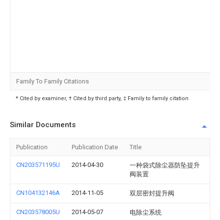
Family To Family Citations
* Cited by examiner, † Cited by third party, ‡ Family to family citation
Similar Documents
Publication
Publication Date
Title
CN203571195U
2014-04-30
一种袋式除尘器防坠提升
阀装置
CN104132146A
2014-11-05
双层密封提升阀
CN203578005U
2014-05-07
电除尘系统