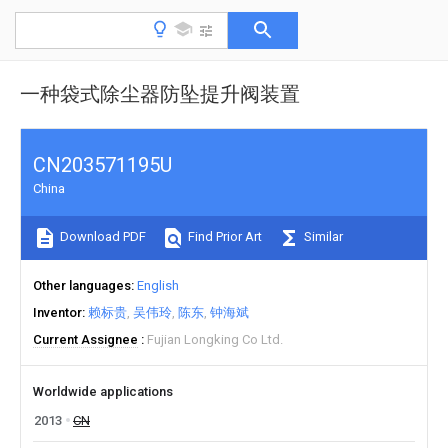
一种袋式除尘器防坠提升阀装置
CN203571195U
China
Download PDF
Find Prior Art
Similar
Other languages
English
Inventor
赖标贵
吴伟玲
陈东
钟海斌
Current Assignee
Fujian Longking Co Ltd.
Worldwide applications
2013
CN