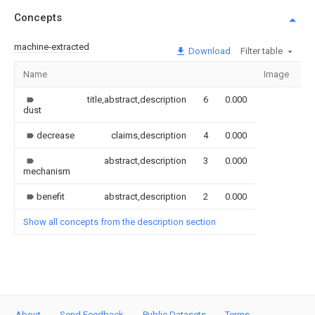
Concepts
machine-extracted
Download
Filter table
Name
Image
Se
title,abstract,description
6
0.000
dust
decrease
claims,description
4
0.000
abstract,description
3
0.000
mechanism
benefit
abstract,description
2
0.000
Show all concepts from the description section
About
Send Feedback
Public Datasets
Terms