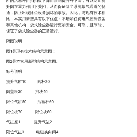
缸的活塞杆阻挡挡板下降而限制提升杆下降，可以防止提
升阀在重力作用下关闭，从而保证除尘系统烟气通道的畅
通，防止出现除尘设备损坏的事故。因此，与现有技术相
比，本实用新型具有以下优点：不增加任何电气控制设备
和其他机构，袋式除尘器运行更加安全、可靠，且节能，
保证了袋式除尘器的正常运行。
附图说明
图1是现有技术结构示意图；
图2是本实用新型结构示意图。
标号说明
提升气缸10 阀杆20
阀盖板30 挡块40
限位气缸50 活塞杆60
限位板70 限位块80
气缸座1 提升气缸2
限位气缸3 电磁换向阀4