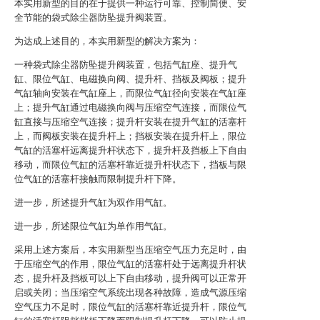
本实用新型的目的在于提供一种运行可靠、控制简便、安
全节能的袋式除尘器防坠提升阀装置。
为达成上述目的，本实用新型的解决方案为：
一种袋式除尘器防坠提升阀装置，包括气缸座、提升气
缸、限位气缸、电磁换向阀、提升杆、挡板及阀板；提升
气缸轴向安装在气缸座上，而限位气缸径向安装在气缸座
上；提升气缸通过电磁换向阀与压缩空气连接，而限位气
缸直接与压缩空气连接；提升杆安装在提升气缸的活塞杆
上，而阀板安装在提升杆上；挡板安装在提升杆上，限位
气缸的活塞杆远离提升杆状态下，提升杆及挡板上下自由
移动，而限位气缸的活塞杆靠近提升杆状态下，挡板与限
位气缸的活塞杆接触而限制提升杆下降。
进一步，所述提升气缸为双作用气缸。
进一步，所述限位气缸为单作用气缸。
采用上述方案后，本实用新型当压缩空气压力充足时，由
于压缩空气的作用，限位气缸的活塞杆处于远离提升杆状
态，提升杆及挡板可以上下自由移动，提升阀可以正常开
启或关闭；当压缩空气系统出现各种故障，造成气源压缩
空气压力不足时，限位气缸的活塞杆靠近提升杆，限位气