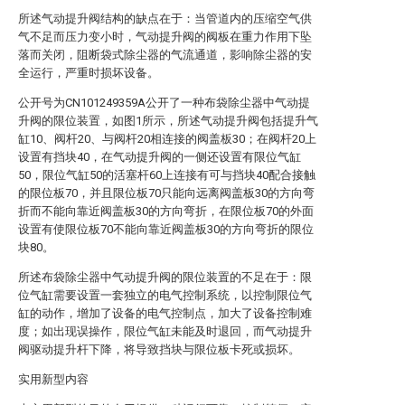
所述气动提升阀结构的缺点在于：当管道内的压缩空气供
气不足而压力变小时，气动提升阀的阀板在重力作用下坠
落而关闭，阻断袋式除尘器的气流通道，影响除尘器的安
全运行，严重时损坏设备。
公开号为CN101249359A公开了一种布袋除尘器中气动提
升阀的限位装置，如图1所示，所述气动提升阀包括提升气
缸10、阀杆20、与阀杆20相连接的阀盖板30；在阀杆20上
设置有挡块40，在气动提升阀的一侧还设置有限位气缸
50，限位气缸50的活塞杆60上连接有可与挡块40配合接触
的限位板70，并且限位板70只能向远离阀盖板30的方向弯
折而不能向靠近阀盖板30的方向弯折，在限位板70的外面
设置有使限位板70不能向靠近阀盖板30的方向弯折的限位
块80。
所述布袋除尘器中气动提升阀的限位装置的不足在于：限
位气缸需要设置一套独立的电气控制系统，以控制限位气
缸的动作，增加了设备的电气控制点，加大了设备控制难
度；如出现误操作，限位气缸未能及时退回，而气动提升
阀驱动提升杆下降，将导致挡块与限位板卡死或损坏。
实用新型内容