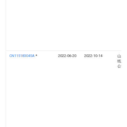
CN115183045A
*
2022-06-20
2022-10-14
山鹰
纸业
公司