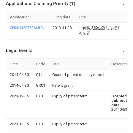
Applications Claiming Priority (1)
Application
Filing date
Title
CN201320762648.3U
2013-11-28
一种袋式除尘器防坠提升
阀装置
Legal Events
Date
Code
Title
Description
2014-04-30
C14
Grant of patent or utility model
2014-04-30
GR01
Patent grant
2023-12-15
CX01
Expiry of patent term
Granted
publication
date
:
20140430
2023-12-15
CX01
Expiry of patent term