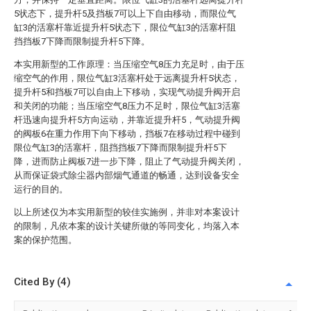
5状态下，提升杆5及挡板7可以上下自由移动，而限位气
缸3的活塞杆靠近提升杆5状态下，限位气缸3的活塞杆阻
挡挡板7下降而限制提升杆5下降。
本实用新型的工作原理：当压缩空气8压力充足时，由于压
缩空气的作用，限位气缸3活塞杆处于远离提升杆5状态，
提升杆5和挡板7可以自由上下移动，实现气动提升阀开启
和关闭的功能；当压缩空气8压力不足时，限位气缸3活塞
杆迅速向提升杆5方向运动，并靠近提升杆5，气动提升阀
的阀板6在重力作用下向下移动，挡板7在移动过程中碰到
限位气缸3的活塞杆，阻挡挡板7下降而限制提升杆5下
降，进而防止阀板7进一步下降，阻止了气动提升阀关闭，
从而保证袋式除尘器内部烟气通道的畅通，达到设备安全
运行的目的。
以上所述仅为本实用新型的较佳实施例，并非对本案设计
的限制，凡依本案的设计关键所做的等同变化，均落入本
案的保护范围。
Cited By (4)