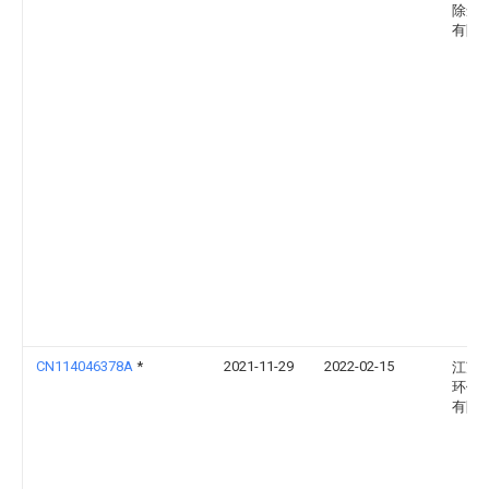
除尘
有限
CN114046378A
*
2021-11-29
2022-02-15
江苏
环保
有限