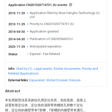
Application CN201320774731.2U events
Application filed by Wuxi Hanghu Technology Co
2013-11-29
Ltd
Priority to CN201320774731.2U
2013-11-29
Application granted
2014-04-30
Publication of CN203566351U
2014-04-30
Anticipated expiration
2023-11-29
Expired - Fee Related
Status
Info
Cited by (1)
Legal events
Similar documents
Priority and
Related Applications
External links
Espacenet
Global Dossier
Discuss
Abstract
本实用新型涉及高效钻孔用定位夹具，包括底座，底座上
设置矩形定位块，定位块的顶部带有螺纹孔和数个定位
销，定位块的侧壁带有T形槽，T形槽的内侧壁带有通孔，