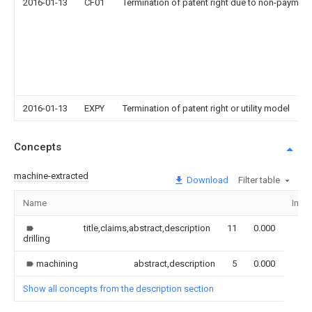
2016-01-13
CF01
Termination of patent right due to non-payment
2016-01-13
EXPY
Termination of patent right or utility model
Concepts
machine-extracted
Download
Filter table
Name
Imag
title,claims,abstract,description
11
0.000
drilling
machining
abstract,description
5
0.000
Show all concepts from the description section