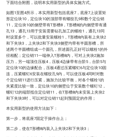
下面结合附图，说明本实用新型的具体实施方式。
如图1至图4所示，本实用新型包括底座7，底座7上设置矩
形定位块10，定位块10的顶部带有螺纹孔9和数个定位销
11，定位块10的侧壁带有T形槽8，T形槽8的内侧壁带有通
孔13，通孔13用于安装需要钻孔加工的螺栓1，通孔13同
时设置多个，可以批量安装螺栓1，T形槽8内装有上夹块2
和下夹块3，上夹块2和下夹块3侧壁均带有半圆形槽，所
述两个半圆槽组成一个圆孔，所述圆孔正好可以螺栓1的外
径相配；定位销11一端伸入T形槽8内，可对上夹块2施加
压力，另一端顶住压板4，压板4边缘带有台阶5，台阶5与
定位块10的边缘配合，压板4通过压紧螺钉6与定位块10固
连，压紧螺钉6安装在螺纹孔9内，可以使压板4同时对数
个定位销11进行压紧，施加力比较平衡，对各个螺栓1的
夹紧度比较一致，定位块10的侧壁位于安装数个螺钉12，
螺钉12的端部抵住定位销11，在T形槽8内未安装上夹块2
和下夹块3时，可以对定位销11起到预固定的作用；
本实用新型的使用方法如下：
第一步，将底座7固定于操作台上；
第二步，使在T形槽8内装入上夹块2和下夹块3；