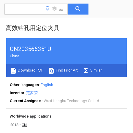
高效钻孔用定位夹具
CN203566351U
China
Download PDF
Find Prior Art
Similar
Other languages
English
Inventor
范罗荣
Current Assignee
Wuxi Hanghu Technology Co Ltd
Worldwide applications
2013
CN