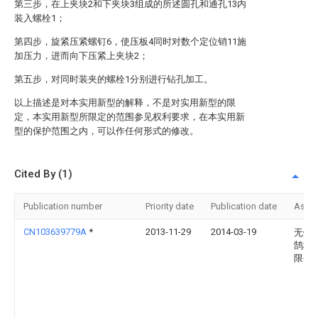
第三步，在上夹块2和下夹块3组成的所述圆孔和通孔13内
装入螺栓1；
第四步，旋紧压紧螺钉6，使压板4同时对数个定位销11施
加压力，进而向下压紧上夹块2；
第五步，对同时装夹的螺栓1分别进行钻孔加工。
以上描述是对本实用新型的解释，不是对实用新型的限
定，本实用新型所限定的范围参见权利要求，在本实用新
型的保护范围之内，可以作任何形式的修改。
Cited By (1)
Publication number
Priority date
Publication date
Assi
CN103639779A
*
2013-11-29
2014-03-19
无锡
鹄科
限公