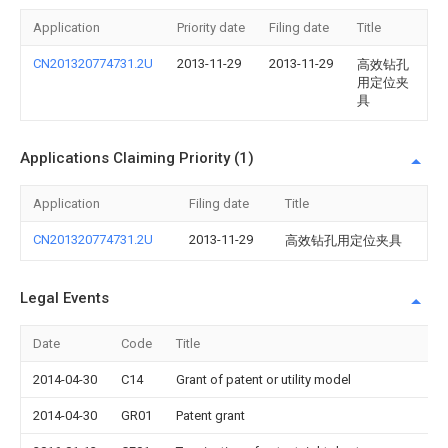
Application
Priority date
Filing date
Title
CN201320774731.2U
2013-11-29
2013-11-29
高效钻孔
用定位夹
具
Applications Claiming Priority (1)
Application
Filing date
Title
CN201320774731.2U
2013-11-29
高效钻孔用定位夹具
Legal Events
Date
Code
Title
2014-04-30
C14
Grant of patent or utility model
2014-04-30
GR01
Patent grant