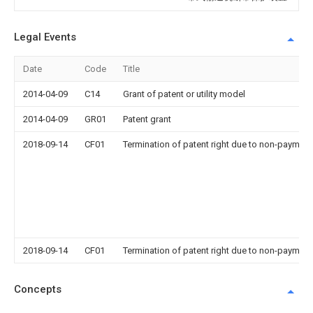
Legal Events
Date
Code
Title
2014-04-09
C14
Grant of patent or utility model
2014-04-09
GR01
Patent grant
2018-09-14
CF01
Termination of patent right due to non-payment
2018-09-14
CF01
Termination of patent right due to non-payment
Concepts