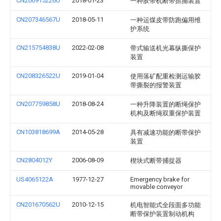
CN206915226U
2018-01-23
一种胶带机断带抓捕装置
CN207346567U
2018-05-11
一种运煤皮带防跑偏用维
护系统
CN215754838U
2022-02-08
带式输送机光幕纵撕保护
装置
CN208326522U
2019-01-04
使用落矿配重检测运输胶
带撕裂的报警装置
CN207759858U
2018-08-24
一种升降装置的断绳保护
机构及断绳双重保护装置
CN103818699A
2014-05-28
具有减速功能的断带保护
装置
CN2804012Y
2006-08-09
楔块式断带捕捉器
US4065122A
1977-12-27
Emergency brake for
movable conveyor
CN201670562U
2010-12-15
机电智能式全段面多功能
断带保护装置制动机构