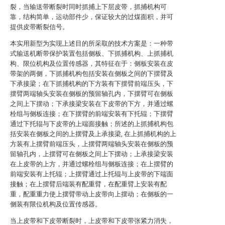
裂，当输送带断裂时同时抓捕上下层皮带，抓捕机构可
靠，结构简单，运动部件少，保证较大的过煤面积，并可
提供皮带断裂信号。
本实用新型为实现上述目的所采取的技术方案是：一种带
式输送机断带保护装置包括侧板、下抓捕机构、上抓捕机
构、限位机构及位置传感器，其特征在于：侧板安装在皮
带架的两侧，下抓捕机构包括安装在侧板之间的下摆臂及
下承接梁；在下抓捕机构的下方装有下摆臂前端压头，下
摆臂两端轴头安装在侧板的预留轴孔内，下摆臂可在侧板
之间上下摆动；下承接梁安装在下皮带的下方，并通过螺
栓组与侧板连接；在下摆臂的前端安装有下托辊；下摆臂
通过下托辊与下皮带的上端面接触；所述的上抓捕机构包
括安装在侧板之间的上摆臂及上承接梁, 在上抓捕机构的上
方装有上摆臂前端压头，上摆臂两端轴头安装在侧板的预
留轴孔内，上摆臂可在侧板之间上下摆动；上承接梁安装
在上皮带的上方，并通过螺栓组与侧板连接；在上摆臂的
前端安装有上托辊；上摆臂通过上托辊与上皮带的下端面
接触；在上摆臂后端装有配重臂，在配重臂上安装有配
重，配重重力使上摆臂带动上皮带向上摆动；在侧板的一
侧装有限位机构及位置传感器。
当上皮带和下皮带断裂时，上皮带和下皮带张紧力消失，