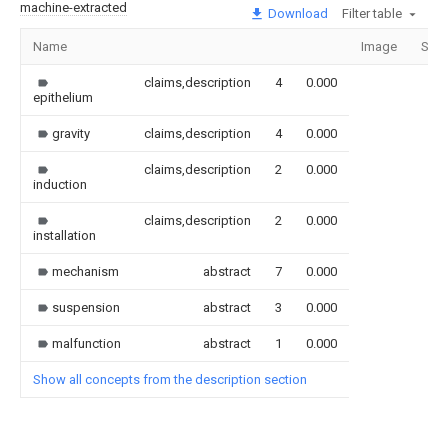
machine-extracted
Download
Filter table
Name
Image
Sect
claims,description
4
0.000
epithelium
gravity
claims,description
4
0.000
claims,description
2
0.000
induction
claims,description
2
0.000
installation
mechanism
abstract
7
0.000
suspension
abstract
3
0.000
malfunction
abstract
1
0.000
Show all concepts from the description section