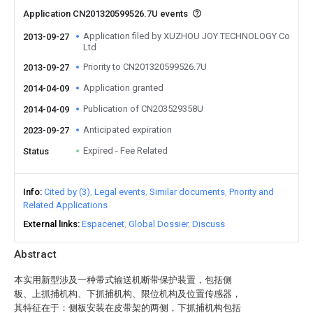
Application CN201320599526.7U events
Application filed by XUZHOU JOY TECHNOLOGY Co
2013-09-27
Ltd
Priority to CN201320599526.7U
2013-09-27
Application granted
2014-04-09
Publication of CN203529358U
2014-04-09
Anticipated expiration
2023-09-27
Expired - Fee Related
Status
Info
Cited by (3)
Legal events
Similar documents
Priority and
Related Applications
External links
Espacenet
Global Dossier
Discuss
Abstract
本实用新型涉及一种带式输送机断带保护装置，包括侧
板、上抓捕机构、下抓捕机构、限位机构及位置传感器，
其特征在于：侧板安装在皮带架的两侧，下抓捕机构包括