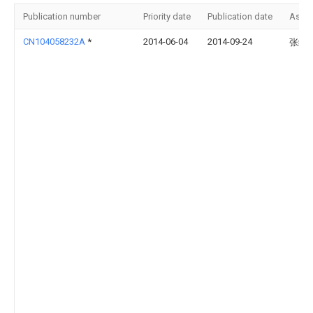
Publication number
Priority date
Publication date
Assi
CN104058232A
*
2014-06-04
2014-09-24
张纬