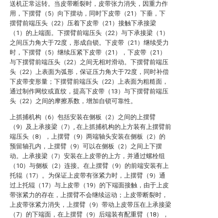
送机正常运转。当皮带断裂时，皮带张力消失，因重力作
用，下摆臂（5）向下摆动，同时下皮带（21）下垂，下
摆臂前端压头（22）压着下皮带（21）接触下承接梁
（1）的上端面。下摆臂前端压头（22）与下承接梁（1）
之间压力角大于72度，形成自锁。下皮带（21）继续受力
时，下摆臂（5）继续压紧下皮带（21），下皮带（21）
与下摆臂前端压头（22）之间无相对滑动。下摆臂前端压
头（22）上表面为弧形，保证压力角大于72度，同时补偿
下皮带变形量；下摆臂前端压头（22）上表面为粗糙面，
通过制作网纹或直纹，提高下皮带（13）与下摆臂前端压
头（22）之间的摩擦系数，增加自锁可靠性。
上抓捕机构（6）包括安装在侧板（2）之间的上摆臂
（9）及上承接梁（7）, 在上抓捕机构的上方装有上摆臂前
端压头（8），上摆臂（9）两端轴头安装在侧板（2）的
预留轴孔内，上摆臂（9）可以在侧板（2）之间上下摆
动。上承接梁（7）安装在上皮带的上方，并通过螺栓组
（10）与侧板（2）连接。在上摆臂（9）的前端安装有上
托辊（17）。为保证上皮带有张紧力时，上摆臂（9）通
过上托辊（17）与上皮带（19）的下端面接触，由于上皮
带张紧力的存在，上摆臂不会继续运动；上皮带断裂时，
上皮带张紧力消失，上摆臂（9）带动上皮带压在上承接梁
（7）的下端面，在上摆臂（9）后端装有配重臂（18），