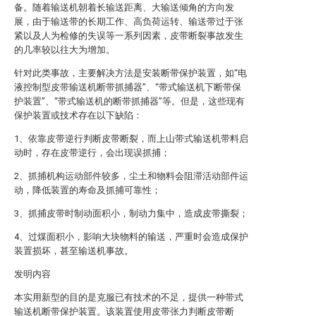
备。随着输送机朝着长输送距离、大输送倾角的方向发
展，由于输送带的长期工作、高负荷运转、输送带过于张
紧以及人为检修的失误等一系列因素，皮带断裂事故发生
的几率较以往大为增加。
针对此类事故，主要解决方法是安装断带保护装置，如“电
液控制型皮带输送机断带抓捕器”、“带式输送机下断带保
护装置”、“带式输送机的断带抓捕器”等。但是，这些现有
保护装置或技术存在以下缺陷：
1、依靠皮带逆行判断皮带断裂，而上山带式输送机带料启
动时，存在皮带逆行，会出现误抓捕；
2、抓捕机构运动部件较多，尘土和物料会阻滞活动部件运
动，降低装置的寿命及抓捕可靠性；
3、抓捕皮带时制动面积小，制动力集中，造成皮带撕裂；
4、过煤面积小，影响大块物料的输送，严重时会造成保护
装置损坏，甚至输送机事故。
发明内容
本实用新型的目的是克服已有技术的不足，提供一种带式
输送机断带保护装置。该装置使用皮带张力判断皮带断