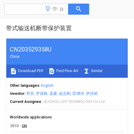
带式输送机断带保护装置
CN203529358U
China
Download PDF
Find Prior Art
Similar
Other languages
English
Inventor
邢安
罗述栋
孟建
赵志刚
匡增河
伊洪斌
Current Assignee
XUZHOU JOY TECHNOLOGY Co Ltd
Worldwide applications
2013
CN