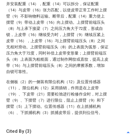
并安装配重（14），配重（14）可以拆分，保证配重
（14）与皮带（16）张力匹配，以使皮带正常工作时上摆
臂（9）不影响物料运输。断带后，配重（14）重力使上
摆臂（9）带动上皮带（16）向上摆动。上摆臂前端压头
（8）与上承下接梁（7）之间压力角大于72度，形成自
锁，上皮带（16）继续受力时，上摆臂（9）继续压紧上
皮带（16），上皮带（16）与上摆臂前端压头（8）之间
无相对滑动。上摆臂前端压头（8）的上表面为弧形，保证
压力角大于72度，同时补偿上皮带变形量；上摆臂前端压
头（8）上表面为粗糙面，通过制作网纹或直纹，提高上皮
带（16）与上摆臂前端压头（8）之间的摩擦系数，增加
自锁可靠性。
在侧板（2）的一侧装有限位机构（12）及位置传感器
（11）。限位机构（12）采用插销，作用是在上皮带
（19）、下皮带（21）需要松弛进行检修作业时，对上摆
臂（9）、下摆臂（7）进行限位，阻止上摆臂（9）和下
摆臂（5）上下摆动。位置传感器（11）在上抓捕机构
（6）、下抓捕机构（3）抓捕皮带后，提供到位信号。
Cited By (3)