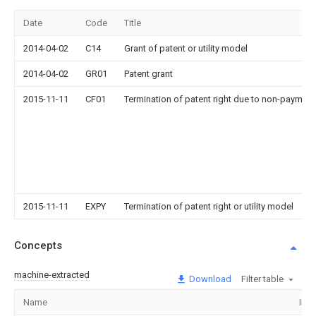
Date
Code
Title
2014-04-02
C14
Grant of patent or utility model
2014-04-02
GR01
Patent grant
2015-11-11
CF01
Termination of patent right due to non-payment
2015-11-11
EXPY
Termination of patent right or utility model
Concepts
machine-extracted
Download
Filter table
Name
Ima