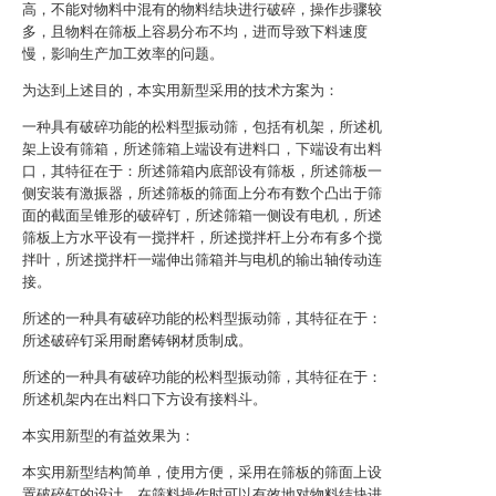
高，不能对物料中混有的物料结块进行破碎，操作步骤较
多，且物料在筛板上容易分布不均，进而导致下料速度
慢，影响生产加工效率的问题。
为达到上述目的，本实用新型采用的技术方案为：
一种具有破碎功能的松料型振动筛，包括有机架，所述机
架上设有筛箱，所述筛箱上端设有进料口，下端设有出料
口，其特征在于：所述筛箱内底部设有筛板，所述筛板一
侧安装有激振器，所述筛板的筛面上分布有数个凸出于筛
面的截面呈锥形的破碎钉，所述筛箱一侧设有电机，所述
筛板上方水平设有一搅拌杆，所述搅拌杆上分布有多个搅
拌叶，所述搅拌杆一端伸出筛箱并与电机的输出轴传动连
接。
所述的一种具有破碎功能的松料型振动筛，其特征在于：
所述破碎钉采用耐磨铸钢材质制成。
所述的一种具有破碎功能的松料型振动筛，其特征在于：
所述机架内在出料口下方设有接料斗。
本实用新型的有益效果为：
本实用新型结构简单，使用方便，采用在筛板的筛面上设
置破碎钉的设计，在筛料操作时可以有效地对物料结块进