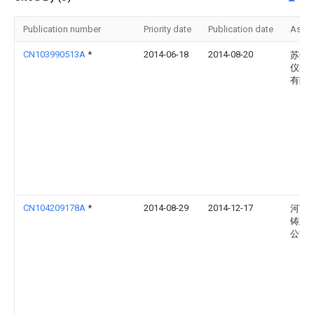
Publication number
Priority date
Publication date
Assi
CN103990513A
*
2014-06-18
2014-08-20
苏州
仪器
有限
CN104209178A
*
2014-08-29
2014-12-17
河南
铸业
公司