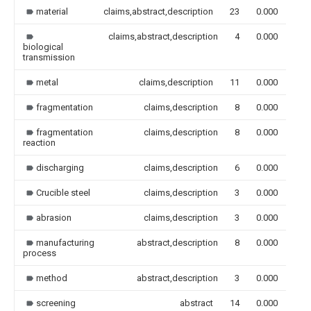
material
claims,abstract,description
23
0.000
claims,abstract,description
4
0.000
biological
transmission
metal
claims,description
11
0.000
fragmentation
claims,description
8
0.000
fragmentation
claims,description
8
0.000
reaction
discharging
claims,description
6
0.000
Crucible steel
claims,description
3
0.000
abrasion
claims,description
3
0.000
manufacturing
abstract,description
8
0.000
process
method
abstract,description
3
0.000
screening
abstract
14
0.000