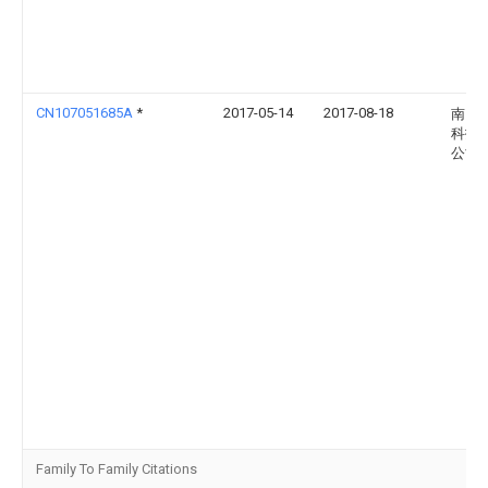
CN107051685A
*
2017-05-14
2017-08-18
南昌
科技
公司
Family To Family Citations