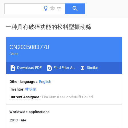
一种具有破碎功能的松料型振动筛
CN203508377U
China
Download PDF
Find Prior Art
Similar
Other languages
English
Inventor
林明传
Current Assignee
Lim Kum Kee Foodstuff Co Ltd
Worldwide applications
2013
CN