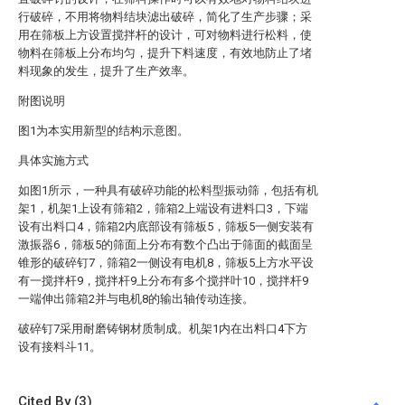
行破碎，不用将物料结块滤出破碎，简化了生产步骤；采
用在筛板上方设置搅拌杆的设计，可对物料进行松料，使
物料在筛板上分布均匀，提升下料速度，有效地防止了堵
料现象的发生，提升了生产效率。
附图说明
图1为本实用新型的结构示意图。
具体实施方式
如图1所示，一种具有破碎功能的松料型振动筛，包括有机
架1，机架1上设有筛箱2，筛箱2上端设有进料口3，下端
设有出料口4，筛箱2内底部设有筛板5，筛板5一侧安装有
激振器6，筛板5的筛面上分布有数个凸出于筛面的截面呈
锥形的破碎钉7，筛箱2一侧设有电机8，筛板5上方水平设
有一搅拌杆9，搅拌杆9上分布有多个搅拌叶10，搅拌杆9
一端伸出筛箱2并与电机8的输出轴传动连接。
破碎钉7采用耐磨铸钢材质制成。机架1内在出料口4下方
设有接料斗11。
Cited By (3)