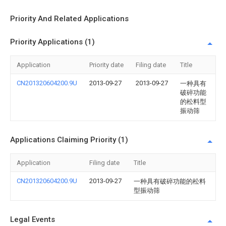
Priority And Related Applications
Priority Applications (1)
Application
Priority date
Filing date
Title
CN201320604200.9U
2013-09-27
2013-09-27
一种具有
破碎功能
的松料型
振动筛
Applications Claiming Priority (1)
Application
Filing date
Title
CN201320604200.9U
2013-09-27
一种具有破碎功能的松料
型振动筛
Legal Events