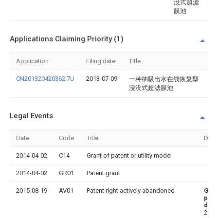
没式超滤
膜池
Applications Claiming Priority (1)
Application
Filing date
Title
CN201320420362.7U
2013-07-09
一种抽吸出水在线恢复型
浸没式超滤膜池
Legal Events
Date
Code
Title
Desc
2014-04-02
C14
Grant of patent or utility model
2014-04-02
GR01
Patent grant
2015-08-19
AV01
Patent right actively abandoned
Gra
publ
date
2014