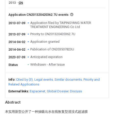
2013
CN
Application CN201320420362.7U events
Application filed by TAIPINGYANG WATER
2013-07-09
TREATMENT ENGINEERING Co Ltd
Priority to CN201320420362.7U
2013-07-09
Application granted
2014-04-02
Publication of CN203507823U
2014-04-02
Anticipated expiration
2023-07-09
Withdrawn - After Issue
Status
Info
Cited by (3)
Legal events
Similar documents
Priority and
Related Applications
External links
Espacenet
Global Dossier
Discuss
Abstract
本实用新型公开了一种抽吸出水在线恢复型浸没式超滤膜