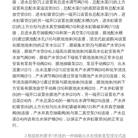
接，进水总管(7)上设置有总进水调节阀(19)，总配水渠(1)的上方
设置有总配水渠溢流管(32)，总配水渠(1)的底部设置有总配水渠
放空管(33)，进水虹吸管(2)的一端开口设置在总配水渠(1)内，进
水虹吸管(2)的另一端开口设置在膜池配水槽(3)内，进水虹吸管
(2)的上方分别与进水真空抽吸阀(10)和进水虹吸破坏阀(11)连
接，且进水真空抽吸阀(10)和第一真空泵(15)连接，膜池配水槽
(3)通过膜池配水孔(13)与膜池池体(9)连通，浸没式超滤膜(4)设置
在膜池池体(9)的正常水位以下，膜箱集水管(5)与膜箱产水管(34)
相连，膜箱产水管(34)上端高出膜池池体(9)最高水位处安装有产
水放气阀(38)，膜箱产水管(34)下端低于膜池池体(9)正常水位处
安装有泵前手动阀(26)、膜池抽吸泵(22)、泵后手动阀(27)、出水
流量计(21)，出水流量计(21)后安装有产水调节阀(30)和化学清洗
循环阀(31)，产水调节阀(30)通过管道与膜池产水井(23)连接，化
学清洗循环阀(31)通过管路与膜池池体(9)连接，膜池池体(9)的下
方安装有膜池放空手动阀 (35)和膜池浓水阀(20)，产水井虹吸管
(6)的一端开口设置在膜池产水井(23)内，另一端开口设置在产水
总渠(24)内，产水总渠(24)的一侧与出水调节阀(25)连接，产水井
虹吸管(6)的上方分别与出水井虹吸破坏阀(12)和产水井真空抽吸
阀(8)连接，产水井真空抽吸阀(8)与第二真空泵(16)连接，产水总
渠(24)内设有出水保护堰(36)，以保证产水井虹吸管(6)的正常运
行。
2.根据权利要求1所述的一种抽吸出水在线恢复型浸没式超