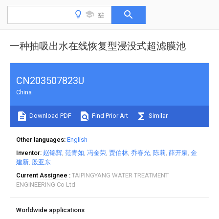
一种抽吸出水在线恢复型浸没式超滤膜池
CN203507823U
China
Download PDF
Find Prior Art
Similar
Other languages
English
Inventor
赵锦辉
范青如
冯金荣
贾伯林
乔春光
陈莉
薛开泉
金
建新
殷亚东
Current Assignee
TAIPINGYANG WATER TREATMENT
ENGINEERING Co Ltd
Worldwide applications