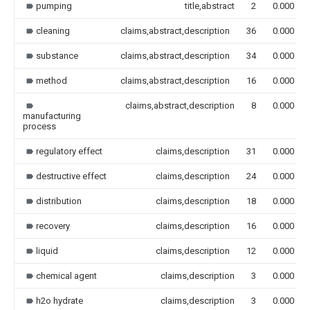
pumping
title,abstract
2
0.000
cleaning
claims,abstract,description
36
0.000
substance
claims,abstract,description
34
0.000
method
claims,abstract,description
16
0.000
claims,abstract,description
8
0.000
manufacturing
process
regulatory effect
claims,description
31
0.000
destructive effect
claims,description
24
0.000
distribution
claims,description
18
0.000
recovery
claims,description
16
0.000
liquid
claims,description
12
0.000
chemical agent
claims,description
3
0.000
h2o hydrate
claims,description
3
0.000