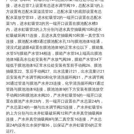
接，进水总管7上设置有总进水调节阀19，总配水渠1的上
方设置有总配水渠溢流管32，总配水渠1的底部设置有总
配水渠放空管33，进水虹吸管2的一端开口设置在总配水
渠1内，进水虹吸管2的另一端开口设置在膜池配水槽3
内，进水虹吸管2的上方分别与进水真空抽吸阀10和进水
虹吸破坏阀11连接，且进水真空抽吸阀10和第一真空泵15
连接，膜池配水槽3通过膜池配水孔13与膜池池体9连通，
浸没式超滤膜4设置在膜池池体9的正常水位以下，膜箱集
水管5与膜箱产水管34相连，膜箱产水管34上端高出膜池
池体9最高水位处安装有产水放气阀38，膜箱产水管34下
端低于膜池池体9正常水位处安装有泵前手动阀26、膜池
抽吸泵22、泵后手动阀27、出水流量计21，出水流量计21
后安装有产水调节阀30和化学清洗循环阀31，产水调节阀
30通过管道与膜池产水井23连接，化学清洗循环阀31通过
管路与膜池池体9连接，膜池池体9的下方安装有膜池放空
手动阀35和膜池浓水阀20，产水井虹吸管6的一端开口设
置在膜池产水井23内，另一端开口设置在产水总渠24内，
产水总渠24的一侧与出水调节阀25连接，产水井虹吸管6
的上方分别与出水井虹吸破坏阀12和产水井真空抽吸阀8
连接，产水井真空抽吸阀8与第二真空泵16连接，产水总
渠24内设有出水保护堰36，以保证产水井虹吸管6的正常
运行。