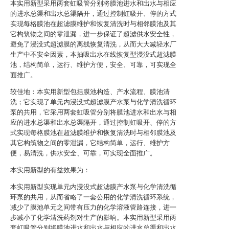
本实用新型采用两套虹吸管分别将膜池进水和出水与相应
的进水总渠和出水总渠隔开，通过控制虹吸开、停的方式
实现每格膜池在超滤膜维护和恢复清洗时与相邻膜池及其
它构筑物之间的零泄漏，进一步保证了超滤供水安全性，
避免了浸没式超滤膜的离线恢复清洗，从而大大减轻水厂
生产中不安全因素，本抽吸出水在线恢复型浸没式超滤膜
池，结构简单，运行、维护方便，安全、可靠，可实现全
面推广。
较佳地：本实用新型包括膜池构造、产水流程、膜池清
洗；它实现了单元内浸没式超滤膜产水泵与化学清洗循环
泵的共用，它采用两套虹吸管分别将膜池进水和出水与相
应的进水总渠和出水总渠隔开，通过控制虹吸开、停的方
式实现每格膜池在超滤膜维护和恢复清洗时与相邻膜池及
其它构筑物之间的零泄漏，它结构简单，运行、维护方
便，易清洗，供水安全、可靠，可实现全面推广。
本实用新型的有益效果为：
本实用新型实现单元内浸没式超滤膜产水泵与化学清洗循
环泵的共用，从而省略了一套公用的化学清洗循环系统，
减少了膜池单元之间带有压力的化学溶液管路连接，进一
步减小了化学清洗药剂对生产的影响。本实用新型采用两
套虹吸管分别将膜池进水和出水与相应的进水总渠和出水