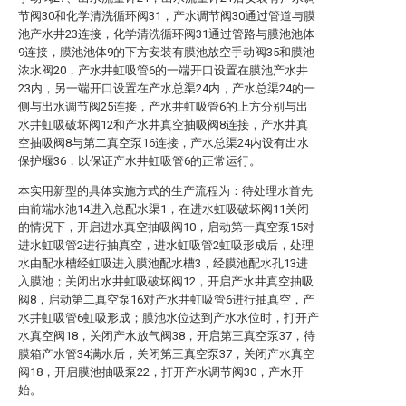
节阀30和化学清洗循环阀31，产水调节阀30通过管道与膜
池产水井23连接，化学清洗循环阀31通过管路与膜池池体
9连接，膜池池体9的下方安装有膜池放空手动阀35和膜池
浓水阀20，产水井虹吸管6的一端开口设置在膜池产水井
23内，另一端开口设置在产水总渠24内，产水总渠24的一
侧与出水调节阀25连接，产水井虹吸管6的上方分别与出
水井虹吸破坏阀12和产水井真空抽吸阀8连接，产水井真
空抽吸阀8与第二真空泵16连接，产水总渠24内设有出水
保护堰36，以保证产水井虹吸管6的正常运行。
本实用新型的具体实施方式的生产流程为：待处理水首先
由前端水池14进入总配水渠1，在进水虹吸破坏阀11关闭
的情况下，开启进水真空抽吸阀10，启动第一真空泵15对
进水虹吸管2进行抽真空，进水虹吸管2虹吸形成后，处理
水由配水槽经虹吸进入膜池配水槽3，经膜池配水孔13进
入膜池；关闭出水井虹吸破坏阀12，开启产水井真空抽吸
阀8，启动第二真空泵16对产水井虹吸管6进行抽真空，产
水井虹吸管6虹吸形成；膜池水位达到产水水位时，打开产
水真空阀18，关闭产水放气阀38，开启第三真空泵37，待
膜箱产水管34满水后，关闭第三真空泵37，关闭产水真空
阀18，开启膜池抽吸泵22，打开产水调节阀30，产水开
始。