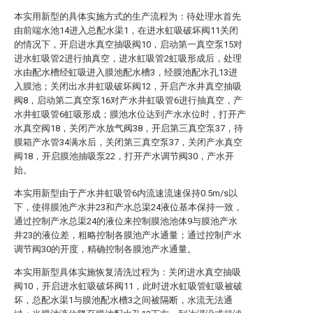
本实用新型的具体实施方式的生产流程为：待处理水首先
由前端水池14进入总配水渠1，在进水虹吸破坏阀11关闭
的情况下，开启进水真空抽吸阀10，启动第一真空泵15对
进水虹吸管2进行抽真空，进水虹吸管2虹吸形成后，处理
水由配水槽经虹吸进入膜池配水槽3，经膜池配水孔13进
入膜池；关闭出水井虹吸破坏阀12，开启产水井真空抽吸
阀8，启动第二真空泵16对产水井虹吸管6进行抽真空，产
水井虹吸管6虹吸形成；膜池水位达到产水水位时，打开产
水真空阀18，关闭产水放气阀38，开启第三真空泵37，待
膜箱产水管34满水后，关闭第三真空泵37，关闭产水真空
阀18，开启膜池抽吸泵22，打开产水调节阀30，产水开
始。
本实用新型由于产水井虹吸管6内流速流速保持0.5m/s以
下，使得膜池产水井23和产水总渠24液位基本保持一致，
通过控制产水总渠24的液位来控制膜池池体9与膜池产水
井23的液位差，粗略控制各膜池产水通量；通过控制产水
调节阀30的开度，精确控制各膜池产水通量。
本实用新型具体实施恢复清洗过程为：关闭进水真空抽吸
阀10，开启进水虹吸破坏阀11，此时进水虹吸管虹吸被破
坏，总配水渠1与膜池配水槽3之间被隔断，水流无法通