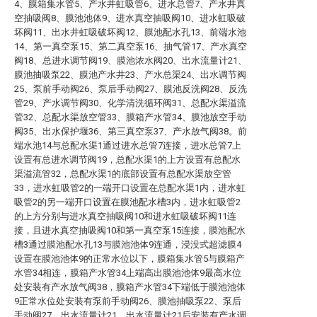
4、膜箱集水管5、产水井虹吸管6、进水总管7、产水井真
空抽吸阀8、膜池池体9、进水真空抽吸阀10、进水虹吸破
坏阀11、出水井虹吸破坏阀12、膜池配水孔13、前端水池
14、第一真空泵15、第二真空泵16、抽气管17、产水真空
阀18、总进水调节阀19、膜池浓水阀20、出水流量计21、
膜池抽吸泵22、膜池产水井23、产水总渠24、出水调节阀
25、泵前手动阀26、泵后手动阀27、膜池反洗阀28、反洗
管29、产水调节阀30、化学清洗循环阀31、总配水渠溢流
管32、总配水渠放空管33、膜箱产水管34、膜池放空手动
阀35、出水保护堰36、第三真空泵37、产水放气阀38。前
端水池14与总配水渠1通过进水总管7连接，进水总管7上
设置有总进水调节阀19，总配水渠1的上方设置有总配水
渠溢流管32，总配水渠1的底部设置有总配水渠放空管
33，进水虹吸管2的一端开口设置在总配水渠1内，进水虹
吸管2的另一端开口设置在膜池配水槽3内，进水虹吸管2
的上方分别与进水真空抽吸阀10和进水虹吸破坏阀11连
接，且进水真空抽吸阀10和第一真空泵15连接，膜池配水
槽3通过膜池配水孔13与膜池池体9连通，浸没式超滤膜4
设置在膜池池体9的正常水位以下，膜箱集水管5与膜箱产
水管34相连，膜箱产水管34上端高出膜池池体9最高水位
处安装有产水放气阀38，膜箱产水管34下端低于膜池池体
9正常水位处安装有泵前手动阀26、膜池抽吸泵22、泵后
手动阀27、出水流量计21，出水流量计21后安装有产水调