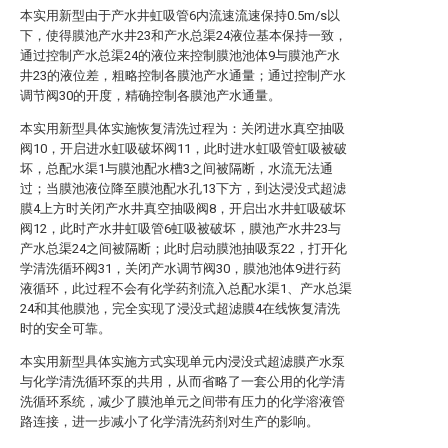
本实用新型由于产水井虹吸管6内流速流速保持0.5m/s以
下，使得膜池产水井23和产水总渠24液位基本保持一致，
通过控制产水总渠24的液位来控制膜池池体9与膜池产水
井23的液位差，粗略控制各膜池产水通量；通过控制产水
调节阀30的开度，精确控制各膜池产水通量。
本实用新型具体实施恢复清洗过程为：关闭进水真空抽吸
阀10，开启进水虹吸破坏阀11，此时进水虹吸管虹吸被破
坏，总配水渠1与膜池配水槽3之间被隔断，水流无法通
过；当膜池液位降至膜池配水孔13下方，到达浸没式超滤
膜4上方时关闭产水井真空抽吸阀8，开启出水井虹吸破坏
阀12，此时产水井虹吸管6虹吸被破坏，膜池产水井23与
产水总渠24之间被隔断；此时启动膜池抽吸泵22，打开化
学清洗循环阀31，关闭产水调节阀30，膜池池体9进行药
液循环，此过程不会有化学药剂流入总配水渠1、产水总渠
24和其他膜池，完全实现了浸没式超滤膜4在线恢复清洗
时的安全可靠。
本实用新型具体实施方式实现单元内浸没式超滤膜产水泵
与化学清洗循环泵的共用，从而省略了一套公用的化学清
洗循环系统，减少了膜池单元之间带有压力的化学溶液管
路连接，进一步减小了化学清洗药剂对生产的影响。