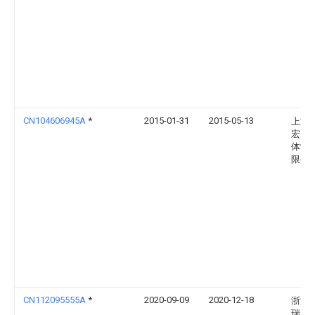
CN104606945A
*
2015-01-31
2015-05-13
上海
宏力
体制
限公
CN112095555A
*
2020-09-09
2020-12-18
浙江
瑞真