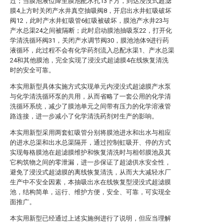
过；当膜池液位降至膜池配水孔13下方，到达浸没式超滤
膜4上方时关闭产水井真空抽吸阀8，开启出水井虹吸破坏
阀12，此时产水井虹吸管6虹吸被破坏，膜池产水井23与
产水总渠24之间被隔断；此时启动膜池抽吸泵22，打开化
学清洗循环阀31，关闭产水调节阀30，膜池池体9进行药
液循环，此过程不会有化学药剂流入总配水渠1、产水总渠
24和其他膜池，完全实现了浸没式超滤膜4在线恢复清洗
时的安全可靠。
本实用新型具体实施方式实现单元内浸没式超滤膜产水泵
与化学清洗循环泵的共用，从而省略了一套公用的化学清
洗循环系统，减少了膜池单元之间带有压力的化学溶液管
路连接，进一步减小了化学清洗药剂对生产的影响。
本实用新型采用两套虹吸管分别将膜池进水和出水与相应
的进水总渠和出水总渠隔开，通过控制虹吸开、停的方式
实现每格膜池在超滤膜维护和恢复清洗时与相邻膜池及其
它构筑物之间的零泄漏，进一步保证了超滤供水安全性，
避免了浸没式超滤膜的离线恢复清洗，从而大大减轻水厂
生产中不安全因素，本抽吸出水在线恢复型浸没式超滤膜
池，结构简单，运行、维护方便，安全、可靠，可实现全
面推广。
本实用新型已经通过上述实施例进行了说明，但应当理解