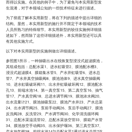
而得以实施。在其他的例子中，为了避免与本实用新型发
生混淆，对于本领域公知的一些技术特征未进行描述。
为了彻底了解本实用新型，将在下列的描述中提出详细的
结构。显然，本实用新型的施行并不限定于本领域的技术
人员所熟习的特殊细节。本实用新型的较佳实施例详细描
述如下，然而除了这些详细描述外，本实用新型还可以具
有其他实施方式。
以下对本实用新型的实施例做出详细描述。
参照图1所示，一种抽吸出水在线恢复型浸没式超滤膜池，
其组成包括：总配水渠1、进水虹吸管2、膜池配水槽3、
浸没式超滤膜4、膜箱集水管5、产水井虹吸管6、进水总
管7、产水井真空抽吸阀8、膜池池体9、进水真空抽吸阀
10、进水虹吸破坏阀11、出水井虹吸破坏阀12、膜池配水
孔13、前端水池14、第一真空泵15、第二真空泵16、抽气
管17、产水真空阀18、总进水调节阀19、膜池浓水阀20、
出水流量计21、膜池抽吸泵22、膜池产水井23、产水总渠
24、出水调节阀25、泵前手动阀26、泵后手动阀27、膜池
反洗阀28、反洗管29、产水调节阀30、化学清洗循环阀
31、总配水渠溢流管32、总配水渠放空管33、膜箱产水管
34、膜池放空手动阀35、出水保护堰36、第三真空泵37、
产水放气阀38。前端水池14与总配水渠1通过进水总管7连