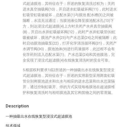
式超滤膜池，其特征在于：所述的恢复清洗过程为：关闭
进水真空抽吸阀(10)，开启进水虹吸破坏阀(11)，此时进水
虹吸管虹吸被破坏，总配水渠(1)与膜池 配水槽(3)之间被
隔断，水流无法通过；当膜池液位降至膜池配水孔(13)下
方，到达浸没式超滤膜(4)上方时关闭产水井真空抽吸阀
(8)，开启出水井虹吸破坏阀(12)，此时产水井虹吸管(6)虹
吸被破坏，膜池产水井(23)与产水总渠(24)之间被隔断；此
时启动膜池抽吸泵(22)，打开化学清洗循环阀(31)，关闭产
水调节阀(30)，膜池池体(9)进行药液循环，此过程不会有
化学药剂流入总配水渠(1)、产水总渠(24)和其他膜池，完
全实现了浸没式超滤膜(4)在线恢复清洗时的安全可靠。
5.根据权利要求1或2所述的一种抽吸出水在线恢复型浸没
式超滤膜池，其特征在于：所述的实用新型采用两套虹吸
管分别将膜池进水和出水与相应的进水总渠和出水总渠隔
开，通过控制虹吸开、停的方式实现每格膜池在超滤膜维
护和恢复清洗时与相邻膜池及其它构筑物之间的零泄漏。
Description
一种抽吸出水在线恢复型浸没式超滤膜池
技术领域