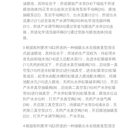
滤膜池，其特征在于：所述膜箱产水管(34)下端低于所述
膜池池体(9)正常水位处依次安装有泵前手动阀(26)、膜池
抽吸泵(22)、泵后手动阀(27)、出水流量计(21)，所述出水
流量计(21)后安装有产水调节阀(30)和化学清洗循环阀
(31)，所述产水调节阀(30)通过管道与膜池产水井(23)连
接，所述化学清洗循环阀(31)通过管路与膜池池体(9)连
接。
3.根据权利要求1或2所述的一种抽吸出水在线恢复型浸没
式超滤膜池，其特征在于：所述的生产流程为：待处理水
首先由前端水池(14)进入总配水渠(1)，在进水虹吸破坏阀
(11)关闭的情况下，开启进水真空抽吸阀(10)，启动第一真
空泵(15)对进水虹吸管(2)进行抽真空，进水虹吸管(2)虹吸
形成后，处理水由配水槽经虹吸进入膜池配水槽(3)，经膜
池配水孔(13)进入膜池；关闭出水井虹吸破坏阀(12)，开启
产水井真空抽吸阀(8)，启动第二真空泵(16)对产水井虹吸
管(6)进行抽真空，产水井虹吸管(6)虹吸形成；膜池水位达
到产水水位时，打开产水真空阀(18)，关闭产水放气阀
(38)，开启第三真空泵(37)，待膜箱产水管(34)满水后，关
闭第三真空泵(37)，关闭产水真空阀(18)，开启膜池抽吸泵
(22)，打开产水调节阀(30)，产水开始。
4.根据权利要求1或2所述的一种抽吸出水在线恢复型浸没