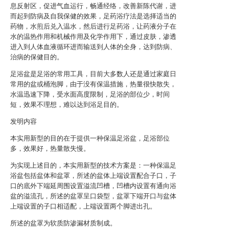
息反射区，促进气血运行，畅通经络，改善新陈代谢，进
而起到防病及自我保健的效果，足药浴疗法是选择适当的
药物，水煎后兑入温水，然后进行足药浴，让药液分子在
水的温热作用和机械作用及化学作用下，通过皮肤，渗透
进入到人体血液循环进而输送到人体的全身，达到防病、
治病的保健目的。
足浴盆是足浴的常用工具，目前大多数人还是通过家庭日
常用的盆或桶泡脚，由于没有保温措施，热量很快散失，
水温迅速下降，受水面高度限制，足浴的部位少，时间
短，效果不理想，难以达到浴足目的。
发明内容
本实用新型的目的在于提供一种保温足浴盆，足浴部位
多，效果好，热量散失慢。
为实现上述目的，本实用新型的技术方案是：一种保温足
浴盆包括盆体和盆罩，所述的盆体上端设置配合子口，子
口的底外下端延周围设置溢流凹槽，凹槽内设置有通向浴
盆的溢流孔，所述的盆罩呈口袋型，盆罩下端开口与盆体
上端设置的子口相适配，上端设置两个脚进出孔。
所述的盆罩为软质防渗漏材质制成。