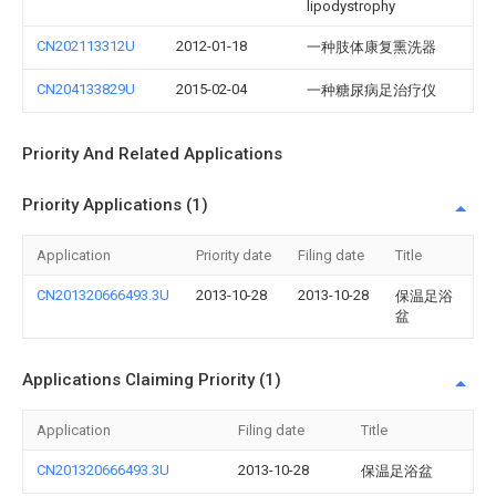
lipodystrophy
CN202113312U
2012-01-18
一种肢体康复熏洗器
CN204133829U
2015-02-04
一种糖尿病足治疗仪
Priority And Related Applications
Priority Applications (1)
Application
Priority date
Filing date
Title
CN201320666493.3U
2013-10-28
2013-10-28
保温足浴
盆
Applications Claiming Priority (1)
Application
Filing date
Title
CN201320666493.3U
2013-10-28
保温足浴盆