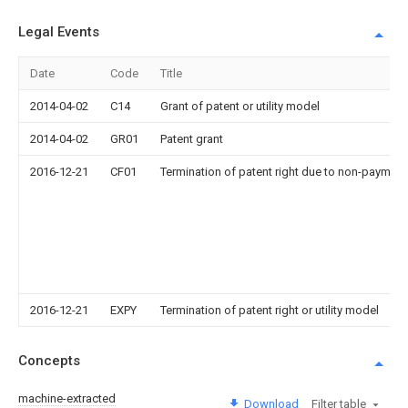
Legal Events
Date
Code
Title
2014-04-02
C14
Grant of patent or utility model
2014-04-02
GR01
Patent grant
2016-12-21
CF01
Termination of patent right due to non-payment
2016-12-21
EXPY
Termination of patent right or utility model
Concepts
machine-extracted
Download
Filter table