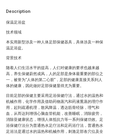
Description
保温足浴盆
技术领域
本实用新型涉及一种人体足部保健器具，具体涉及一种保
温足浴盆。
背景技术
随着人们生活水平的提高，人们对健康的要求也越来越
高，养生保健蔚然成风，人的足部是身体最重要的部位之
一，被誉为“人体的第二心脏”，足部的健康直接关系到人
体的健康，因此做好足部保健显得尤为重要。
目前足部的保健主要采用足浴保健疗法，通过水的温热和
机械作用，化学作用及借助药物蒸汽和药液熏蒸的理疗作
用，起到疏通机理，散风降温，透达筋骨经脉，理气和
血，从而达到增强心脑血管机能，改善睡眠，消除疲劳，
消除亚健康状态，增强人体抵抗力等一系列保健功效。足
浴保健疗法分为普通热水足疗法和足药浴疗法，普通热水
足浴法是通过水的温热和机械作用，刺激足部各穴位及全