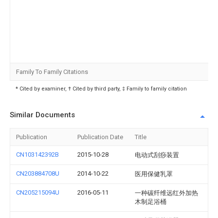
Family To Family Citations
* Cited by examiner, † Cited by third party, ‡ Family to family citation
Similar Documents
Publication
Publication Date
Title
CN103142392B
2015-10-28
电动式刮痧装置
CN203884708U
2014-10-22
医用保健乳罩
CN205215094U
2016-05-11
一种碳纤维远红外加热
木制足浴桶