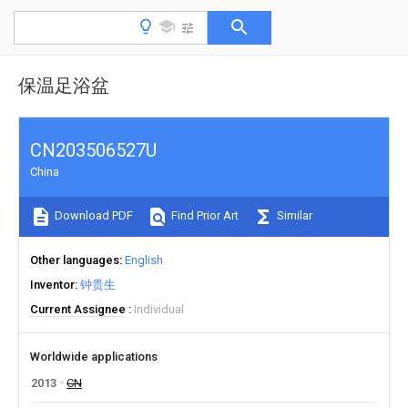
保温足浴盆
CN203506527U
China
Download PDF
Find Prior Art
Similar
Other languages
English
Inventor
钟贵生
Current Assignee
Individual
Worldwide applications
2013
CN