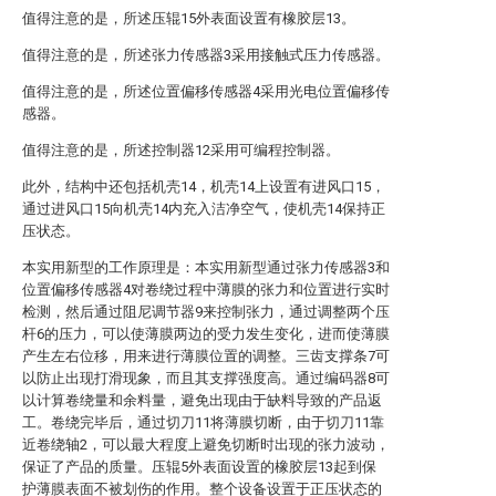
值得注意的是，所述压辊15外表面设置有橡胶层13。
值得注意的是，所述张力传感器3采用接触式压力传感器。
值得注意的是，所述位置偏移传感器4采用光电位置偏移传
感器。
值得注意的是，所述控制器12采用可编程控制器。
此外，结构中还包括机壳14，机壳14上设置有进风口15，
通过进风口15向机壳14内充入洁净空气，使机壳14保持正
压状态。
本实用新型的工作原理是：本实用新型通过张力传感器3和
位置偏移传感器4对卷绕过程中薄膜的张力和位置进行实时
检测，然后通过阻尼调节器9来控制张力，通过调整两个压
杆6的压力，可以使薄膜两边的受力发生变化，进而使薄膜
产生左右位移，用来进行薄膜位置的调整。三齿支撑条7可
以防止出现打滑现象，而且其支撑强度高。通过编码器8可
以计算卷绕量和余料量，避免出现由于缺料导致的产品返
工。卷绕完毕后，通过切刀11将薄膜切断，由于切刀11靠
近卷绕轴2，可以最大程度上避免切断时出现的张力波动，
保证了产品的质量。压辊5外表面设置的橡胶层13起到保
护薄膜表面不被划伤的作用。整个设备设置于正压状态的