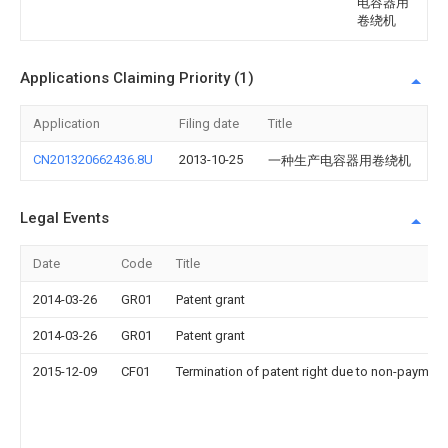
电容器用
卷绕机
Applications Claiming Priority (1)
Application
Filing date
Title
CN201320662436.8U
2013-10-25
一种生产电容器用卷绕机
Legal Events
Date
Code
Title
2014-03-26
GR01
Patent grant
2014-03-26
GR01
Patent grant
2015-12-09
CF01
Termination of patent right due to non-payment