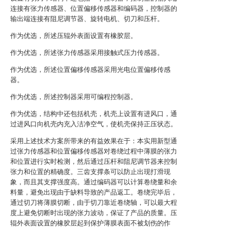
连接有张力传感器、位置偏移传感器和编码器，控制器的
输出端连接有阻尼调节器、旋转电机、切刀和压杆。
作为优选，所述压辊外表面设置有橡胶层。
作为优选，所述张力传感器采用接触式压力传感器。
作为优选，所述位置偏移传感器采用光电位置偏移传感
器。
作为优选，所述控制器采用可编程控制器。
作为优选，结构中还包括机壳，机壳上设置有进风口，通
过进风口向机壳内充入洁净空气，使机壳保持正压状态。
采用上述技术方案所带来的有益效果在于：本实用新型通
过张力传感器和位置偏移传感器对卷绕过程中薄膜的张力
和位置进行实时检测，然后通过压杆和阻尼调节器来控制
张力和位置的精确度。三齿支撑条可以防止出现打滑现
象，而且其支撑强度高。通过编码器可以计算卷绕量和余
料量，避免出现由于缺料导致的产品返工。卷绕完毕后，
通过切刀将薄膜切断，由于切刀靠近卷绕轴，可以最大程
度上避免切断时出现的张力波动，保证了产品的质量。压
辊外表面设置的橡胶层起到保护薄膜表面不被划伤的作