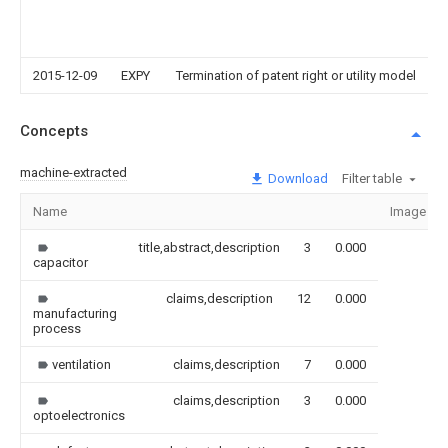
2015-12-09
EXPY
Termination of patent right or utility model
Concepts
machine-extracted
Download
Filter table
Name
Image
title,abstract,description
3
0.000
capacitor
claims,description
12
0.000
manufacturing
process
ventilation
claims,description
7
0.000
claims,description
3
0.000
optoelectronics