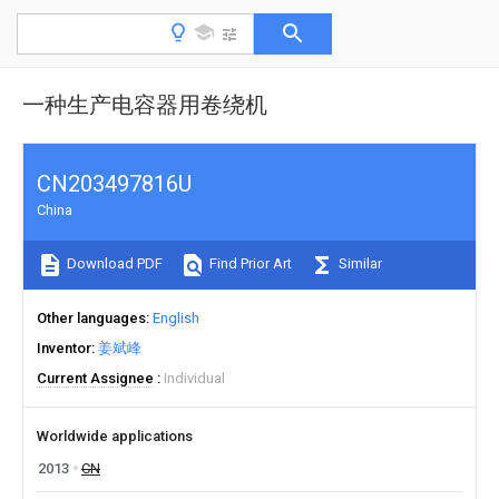
一种生产电容器用卷绕机
CN203497816U
China
Download PDF
Find Prior Art
Similar
Other languages
English
Inventor
姜斌峰
Current Assignee
Individual
Worldwide applications
2013
CN