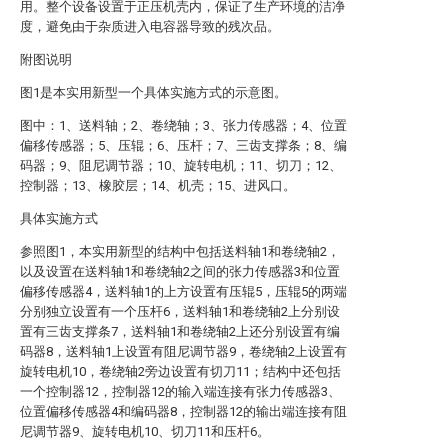
用。整个设备设置于正压机壳内，保证了生产环境的洁净
度，避免由于杂质进入电容器导致的残次品。
附图说明
图1是本实用新型一个具体实施方式的示意图。
图中：1、送料轴；2、卷绕轴；3、张力传感器；4、位置
偏移传感器；5、压辊；6、压杆；7、三齿支撑条；8、编
码器；9、阻尼调节器；10、旋转电机；11、切刀；12、
控制器；13、橡胶层；14、机壳；15、进风口。
具体实施方式
参照图1，本实用新型的结构中包括送料轴1和卷绕轴2，
以及设置在送料轴1和卷绕轴2之间的张力传感器3和位置
偏移传感器4，送料轴1的上方设置有压辊5，压辊5的两端
分别独立设置有一个压杆6，送料轴1和卷绕轴2上分别设
置有三齿支撑条7，送料轴1和卷绕轴2上还分别设置有编
码器8，送料轴1上设置有阻尼调节器9，卷绕轴2上设置有
旋转电机10，卷绕轴2旁边设置有切刀11；结构中还包括
一个控制器12，控制器12的输入端连接有张力传感器3、
位置偏移传感器4和编码器8，控制器12的输出端连接有阻
尼调节器9、旋转电机10、切刀11和压杆6。