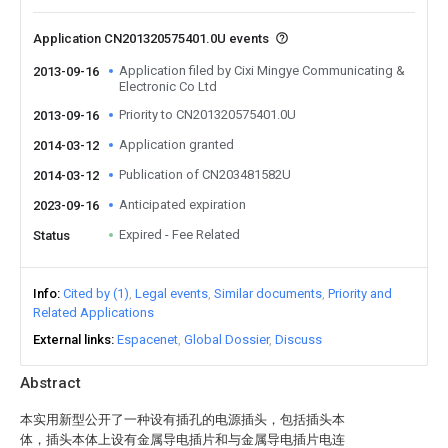
Application CN201320575401.0U events
Application filed by Cixi Mingye Communicating &
2013-09-16
Electronic Co Ltd
Priority to CN201320575401.0U
2013-09-16
Application granted
2014-03-12
Publication of CN203481582U
2014-03-12
Anticipated expiration
2023-09-16
Expired - Fee Related
Status
Info
Cited by (1)
Legal events
Similar documents
Priority and
Related Applications
External links
Espacenet
Global Dossier
Discuss
Abstract
本实用新型公开了一种设有插孔的电源插头，包括插头本
体，插头本体上设有金属导电插片和与金属导电插片电连