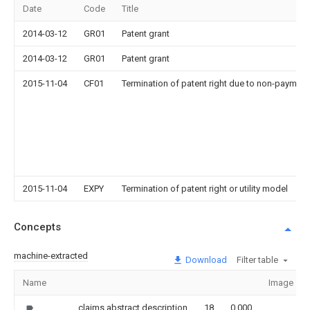
Date
Code
Title
2014-03-12
GR01
Patent grant
2014-03-12
GR01
Patent grant
2015-11-04
CF01
Termination of patent right due to non-payment
2015-11-04
EXPY
Termination of patent right or utility model
Concepts
machine-extracted
Download
Filter table
Name
Image
claims,abstract,description
18
0.000