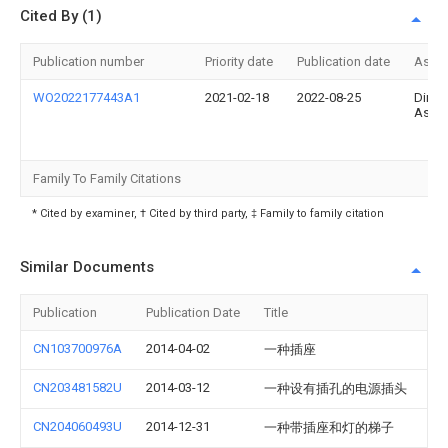
Cited By (1)
Publication number
Priority date
Publication date
Assi
WO2022177443A1
2021-02-18
2022-08-25
Dime
As
Family To Family Citations
* Cited by examiner, † Cited by third party, ‡ Family to family citation
Similar Documents
Publication
Publication Date
Title
CN103700976A
2014-04-02
一种插座
CN203481582U
2014-03-12
一种设有插孔的电源插头
CN204060493U
2014-12-31
一种带插座和灯的梯子