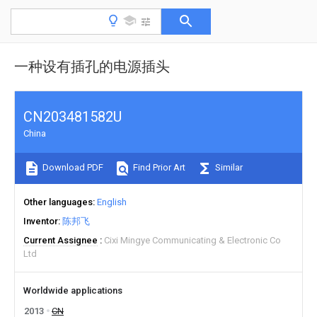
一种设有插孔的电源插头
CN203481582U
China
Download PDF
Find Prior Art
Similar
Other languages
English
Inventor
陈邦飞
Current Assignee
Cixi Mingye Communicating & Electronic Co
Ltd
Worldwide applications
2013
CN