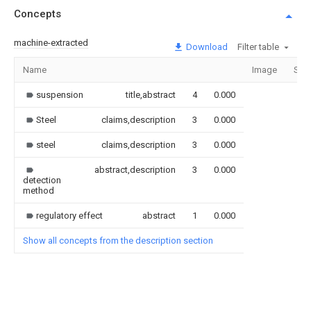
Concepts
machine-extracted
Download
Filter table
Name
Image
Sec
suspension
title,abstract
4
0.000
Steel
claims,description
3
0.000
steel
claims,description
3
0.000
abstract,description
3
0.000
detection
method
regulatory effect
abstract
1
0.000
Show all concepts from the description section