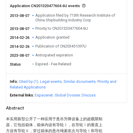
Application CN201320477604.6U events
Application filed by 713th Research Institute of
2013-08-07
China Shipbuilding Industry Corp
Priority to CN201320477604.6U
2013-08-07
Application granted
2014-02-26
Publication of CN203451097U
2014-02-26
Anticipated expiration
2023-08-07
Expired - Fee Related
Status
Info
Cited by (1)
Legal events
Similar documents
Priority and
Related Applications
External links
Espacenet
Global Dossier
Discuss
Abstract
本实用新型公开了一种应用于悬吊升降设备上的超载限制
器，它包括箱体，箱体内设有导轮Ⅰ，在导轮Ⅰ的垂直上
方设有导轮Ⅱ，穿过箱体的悬吊绳索依次与导轮Ⅰ和导轮