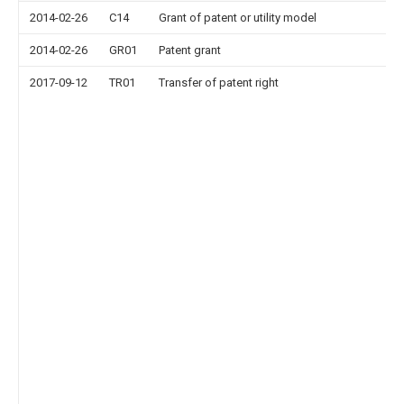
2014-02-26
C14
Grant of patent or utility model
2014-02-26
GR01
Patent grant
2017-09-12
TR01
Transfer of patent right