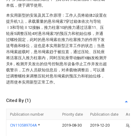
本低，便于调节使用。
本实用新型的安装及其工作原理：工作人员将箱体2设置在
提升机1上，承载重量的悬吊绳索7穿过箱体依次与导轮
Ⅰ3和导轮Ⅱ12接触，推力柱塞10的推力通过活塞11、压
轮座5调整压轮4对悬吊绳索7的预压力和初始位移，并通
过螺栓固定，此时的悬吊绳索在推力柱塞推力的作用下发
送弯曲和移位，这也是本实用新型正常工作的状态；当悬
吊绳索超载时，悬吊绳索趋于被拉直，通过压轮、压轮座
将活塞压入推力柱塞内，同时压轮座带动触杆6触发检测开
关8，检测开关发出的信号控制悬吊设备停止工作并发出超
载警示，工作人员获知信息后，对承载物调整后，可以通
过调整螺栓来调整压轮对悬吊绳索的预压力和初始位移，
进而使本实用新型正常工作。
Cited By (1)
Publication number
Priority date
Publication date
Assi
CN110589704A
*
2019-08-30
2019-12-20
马志