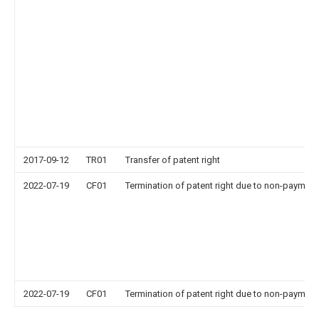
2017-09-12
TR01
Transfer of patent right
2022-07-19
CF01
Termination of patent right due to non-payment
2022-07-19
CF01
Termination of patent right due to non-payment