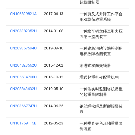
超载限制器
CN106829821A
2017-06-13
一种剪叉式升降工作平台
用双载荷称重系统
CN203382352U
2014-01-08
一种绞车钢丝绳牵引力压
力感应监测装置
CN209367594U
2019-09-10
一种建筑消防设施检测用
电梯故障检测装置
CN204823562U
2015-12-02
渐进式双向夹绳器
CN205634708U
2016-10-12
塔式起重机变配重机构
CN208843632U
2019-05-10
一种能实时监测塔机吊重
的起重量限制器
CN203667747U
2014-06-25
钢丝绳松绳及断裂报警装
置
CN101759115B
2012-05-23
一种垂直夹角压轴重量限
制装置