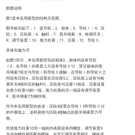
附图说明
图1是本实用新型的结构示意图。
图号标识如下：1、提升机；2、箱体；3、导轮Ⅰ；4、压
轮；5、压轮座；6、触杆；7、悬吊绳索；8、检测开关；
9、调节装置；10、推力柱塞；11、活塞；12、导轮Ⅱ。
具体实施方式
如图1所示，本实用新型包括箱体2，箱体内设有导轮
Ⅰ3，在导轮Ⅰ的垂直上方设有导轮Ⅱ12，穿过箱体的悬
吊绳索7依次与导轮Ⅰ和导轮Ⅱ接触，在导轮Ⅰ和导轮Ⅱ之
间设有压轮4，压轮设置在压轮座5上，压轮座上设有与检
测开关8相对应的触杆6，压轮座与活塞11相连，活塞设置
在推力柱塞10的一端，推力柱塞的另一端设有调节装置
9，悬吊绳索7为钢丝绳。
作为本实用新型的改进：压轮4设置在导轮Ⅰ3和导轮Ⅱ12
的中垂线上，这样易使与压轮4接触点的悬吊绳索受力平
衡。
所述推力柱塞10另一端的内表面设有内螺纹，调节装置9
为与内螺纹相匹配的螺栓，与其它调节装置相比，螺栓成