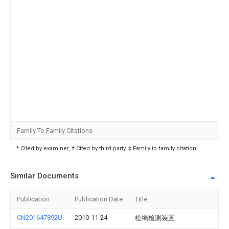
Family To Family Citations
* Cited by examiner, † Cited by third party, ‡ Family to family citation
Similar Documents
Publication
Publication Date
Title
CN201647892U
2010-11-24
松绳检测装置