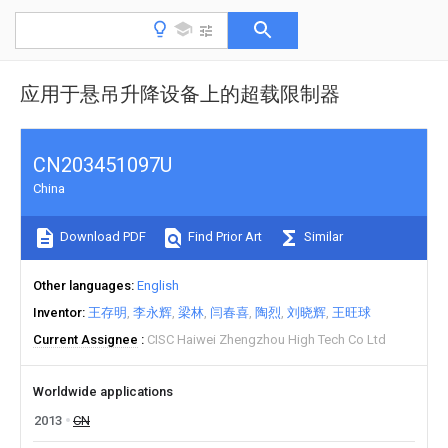
应用于悬吊升降设备上的超载限制器
CN203451097U
China
Download PDF
Find Prior Art
Similar
Other languages
English
Inventor
王存明
李永辉
梁林
闫春喜
陶烈
刘晓辉
王旺球
Current Assignee
CISC Haiwei Zhengzhou High Tech Co Ltd
Worldwide applications
2013
CN