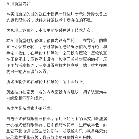
实用新型内容
本实用新型的目的就在于提供一种应用于悬吊升降设备上
的超载限制器，以解决背景技术中所存在的不足。
为实现上述目的，本实用新型采用以下技术方案：
本实用新型包括箱体，箱体内设有导轮Ⅰ，在导轮Ⅰ的垂
直上方设有导轮Ⅱ，穿过箱体的悬吊绳索依次与导轮Ⅰ和
导轮Ⅱ接触，在导轮Ⅰ和导轮Ⅱ之间设有压轮，压轮设置
在压轮座上，压轮座上设有与检测开关相对应的触杆，压
轮座与活塞相连，活塞设置在推力柱塞的一端，推力柱塞
的另一端设有调节装置。
所述压轮设置在导轮Ⅰ和导轮Ⅱ的中垂线上。
所述推力柱塞另一端的内表面设有内螺纹，调节装置为与
内螺纹相匹配的螺栓。
所述的悬吊绳索为钢丝绳。
与电子式载荷限制器相比，采用上述方案的本实用新型属
于机械式载荷限制器，它不仅结构简单，生产成本低，而
且它不受电源电压波动的影响，超载检测只与悬吊绳索实
际承载的重量有关，具有较高的可靠性和可用性。