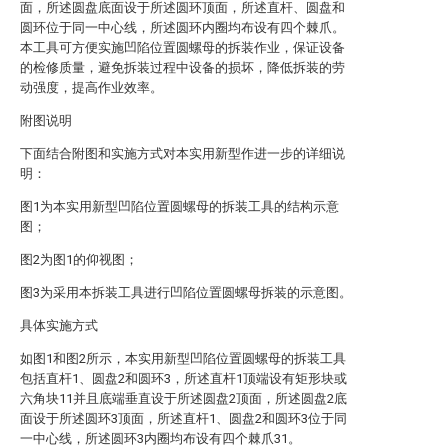
面，所述圆盘底面设于所述圆环顶面，所述直杆、圆盘和
圆环位于同一中心线，所述圆环内圈均布设有四个棘爪。
本工具可方便实施凹陷位置圆螺母的拆装作业，保证设备
的检修质量，避免拆装过程中设备的损坏，降低拆装的劳
动强度，提高作业效率。
附图说明
下面结合附图和实施方式对本实用新型作进一步的详细说
明：
图1为本实用新型凹陷位置圆螺母的拆装工具的结构示意
图；
图2为图1的仰视图；
图3为采用本拆装工具进行凹陷位置圆螺母拆装的示意图。
具体实施方式
如图1和图2所示，本实用新型凹陷位置圆螺母的拆装工具
包括直杆1、圆盘2和圆环3，所述直杆1顶端设有矩形块或
六角块11并且底端垂直设于所述圆盘2顶面，所述圆盘2底
面设于所述圆环3顶面，所述直杆1、圆盘2和圆环3位于同
一中心线，所述圆环3内圈均布设有四个棘爪31。