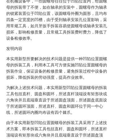
在机械设备中，一些圆螺母往往位于凹陷位置内，给圆螺
母的拆装带了不便，如在轴承的安装中，圆螺母作为轴承
的锁紧装置位于凹陷位置，该圆螺母外圈为圆形，且均布
四条一定宽度的凹槽，由于受到轴承安装孔位置影响，采
用常规工具，如月牙扳手拆装容易使圆螺母或轴承安装孔
损坏，影响检修质量，且常规工具拆装费时费力，降低了
设备检修效率。
发明内容
本实用新型所要解决的技术问题是提供一种凹陷位置圆螺
母的拆装工具，利用本工具可方便实施凹陷位置圆螺母的
拆装作业，保证设备的检修质量，避免拆装过程中设备的
损坏，降低拆装的劳动强度，提高作业效率。
为解决上述技术问题，本实用新型凹陷位置圆螺母的拆装
工具包括直杆、圆盘和圆环，所述直杆顶端设有矩形块或
六角块并且底端垂直设于所述圆盘顶面，所述圆盘底面设
于所述圆环顶面，所述直杆、圆盘和圆环位于同一中心
线，所述圆环内圈均布设有四个棘爪。
由于本实用新型凹陷位置圆螺母的拆装工具采用了上述技
术方案，即本拆装工具包括直杆、圆盘和圆环，所述直杆
顶端设有矩形块或六角块并且底端垂直设于所述圆盘顶