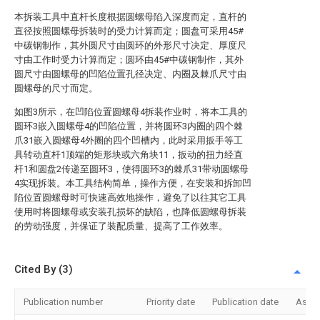
本拆装工具中直杆长度根据圆螺母陷入深度而定，直杆的
直径按照圆螺母拆装时的受力计算而定；圆盘可采用45#
中碳钢制作，其外圆尺寸由圆环的外形尺寸决定、厚度尺
寸由工作时受力计算而定；圆环由45#中碳钢制作，其外
圆尺寸由圆螺母的凹陷位置孔径决定、内圈及棘爪尺寸由
圆螺母的尺寸而定。
如图3所示，在凹陷位置圆螺母4拆装作业时，将本工具的
圆环3嵌入圆螺母4的凹陷位置，并将圆环3内圈的四个棘
爪31嵌入圆螺母4外圈的四个凹槽内，此时采用扳手等工
具转动直杆1顶端的矩形块或六角块11，扳动的扭力经直
杆1和圆盘2传递至圆环3，使得圆环3的棘爪31带动圆螺母
4实现拆装。本工具结构简单，操作方便，在安装和拆卸凹
陷位置圆螺母时可快速高效地操作，避免了以往其它工具
使用时将圆螺母或安装孔损坏的缺陷，也降低圆螺母拆装
的劳动强度，并保证了装配质量、提高了工作效率。
Cited By (3)
Publication number
Priority date
Publication date
Assi