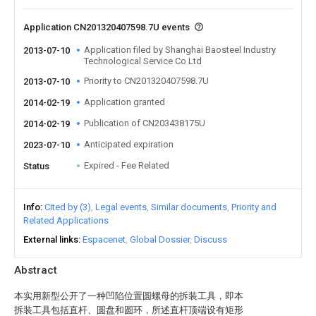
Application CN201320407598.7U events
Application filed by Shanghai Baosteel Industry
2013-07-10
Technological Service Co Ltd
Priority to CN201320407598.7U
2013-07-10
Application granted
2014-02-19
Publication of CN203438175U
2014-02-19
Anticipated expiration
2023-07-10
Expired - Fee Related
Status
Info
Cited by (3)
Legal events
Similar documents
Priority and
Related Applications
External links
Espacenet
Global Dossier
Discuss
Abstract
本实用新型公开了一种凹陷位置圆螺母的拆装工具，即本
拆装工具包括直杆、圆盘和圆环，所述直杆顶端设有矩形