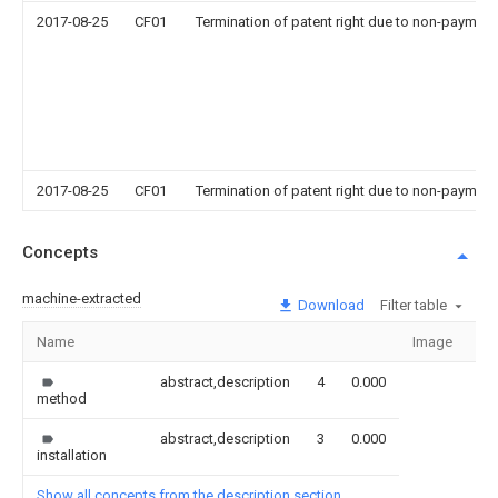
2017-08-25
CF01
Termination of patent right due to non-payment
2017-08-25
CF01
Termination of patent right due to non-payment
Concepts
machine-extracted
Download
Filter table
Name
Image
Se
abstract,description
4
0.000
method
abstract,description
3
0.000
installation
Show all concepts from the description section