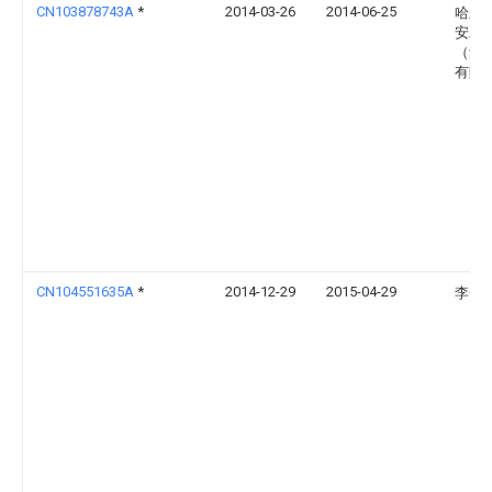
CN103878743A
*
2014-03-26
2014-06-25
哈尔
安发
（集
有限
CN104551635A
*
2014-12-29
2015-04-29
李一