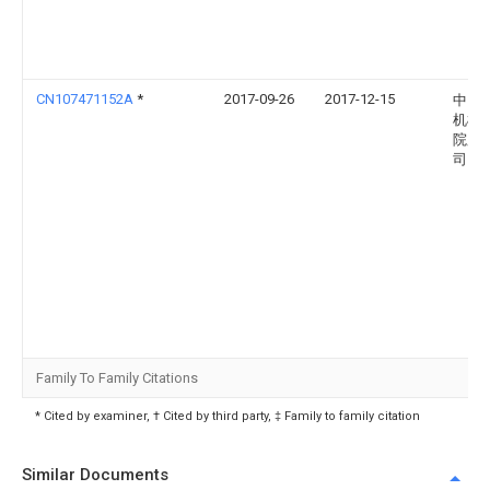
CN107471152A
*
2017-09-26
2017-12-15
中国
机械
院股
司
Family To Family Citations
* Cited by examiner, † Cited by third party, ‡ Family to family citation
Similar Documents