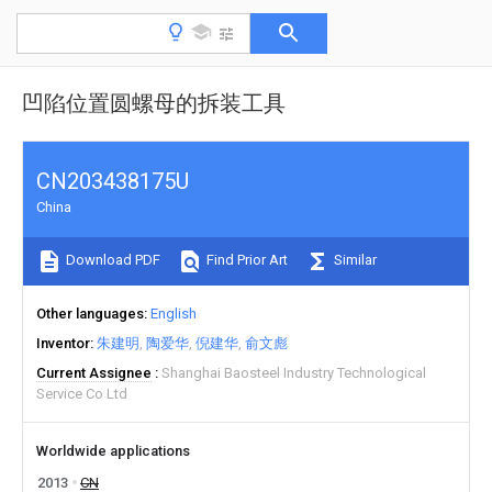
凹陷位置圆螺母的拆装工具
CN203438175U
China
Download PDF
Find Prior Art
Similar
Other languages
English
Inventor
朱建明
陶爱华
倪建华
俞文彪
Current Assignee
Shanghai Baosteel Industry Technological
Service Co Ltd
Worldwide applications
2013
CN