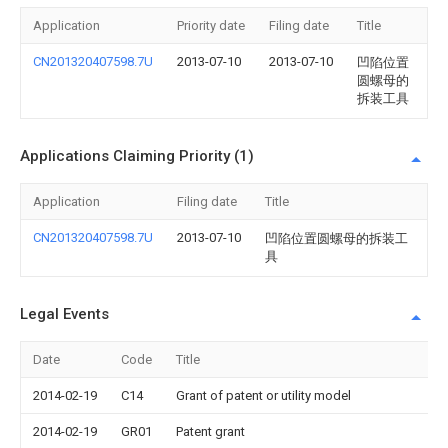
Application
Priority date
Filing date
Title
CN201320407598.7U
2013-07-10
2013-07-10
凹陷位置
圆螺母的
拆装工具
Applications Claiming Priority (1)
Application
Filing date
Title
CN201320407598.7U
2013-07-10
凹陷位置圆螺母的拆装工
具
Legal Events
Date
Code
Title
2014-02-19
C14
Grant of patent or utility model
2014-02-19
GR01
Patent grant