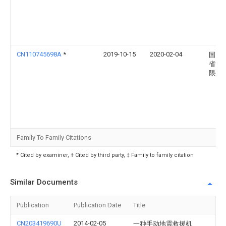
CN110745698A
*
2019-10-15
2020-02-04
国网
省电
限公
Family To Family Citations
* Cited by examiner, † Cited by third party, ‡ Family to family citation
Similar Documents
Publication
Publication Date
Title
CN203419690U
2014-02-05
一种手动地震救援机