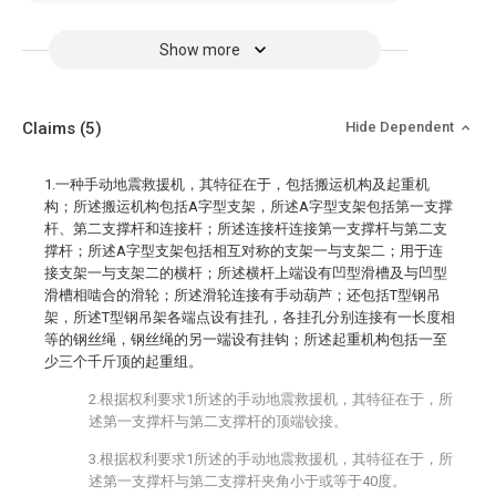
Show more
Claims
(5)
Hide Dependent
1.一种手动地震救援机，其特征在于，包括搬运机构及起重机
构；所述搬运机构包括A字型支架，所述A字型支架包括第一支撑
杆、第二支撑杆和连接杆；所述连接杆连接第一支撑杆与第二支
撑杆；所述A字型支架包括相互对称的支架一与支架二；用于连
接支架一与支架二的横杆；所述横杆上端设有凹型滑槽及与凹型
滑槽相啮合的滑轮；所述滑轮连接有手动葫芦；还包括T型钢吊
架，所述T型钢吊架各端点设有挂孔，各挂孔分别连接有一长度相
等的钢丝绳，钢丝绳的另一端设有挂钩；所述起重机构包括一至
少三个千斤顶的起重组。
2.根据权利要求1所述的手动地震救援机，其特征在于，所
述第一支撑杆与第二支撑杆的顶端铰接。
3.根据权利要求1所述的手动地震救援机，其特征在于，所
述第一支撑杆与第二支撑杆夹角小于或等于40度。