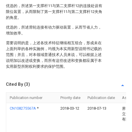
优选的，所述第一支撑杆11与第二支撑杆12的连接处设有
限位装置，从而限制了第一支撑杆11与第二支撑杆12夹角
的角度。
优选的，所述滑轮连接有动力驱动装置，从而节省人力，
增加效率。
需要说明的是，上述各技术特征继续相互组合，形成未在
上面列举的各种实施例，均视为本实用新型说明书记载的
范围；并且，对本领域普通技术人员来说，可以根据上述
说明加以改进或变换，而所有这些改进和变换都应属于本
实用新型所附权利要求的保护范围。
Cited By (3)
Publication number
Priority date
Publication date
Assi
CN108275567A
*
2018-03-12
2018-07-13
界首
立达
有限