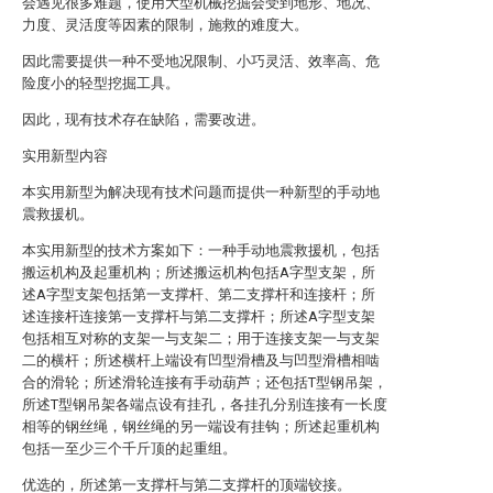
会遇见很多难题，使用大型机械挖掘会受到地形、地况、
力度、灵活度等因素的限制，施救的难度大。
因此需要提供一种不受地况限制、小巧灵活、效率高、危
险度小的轻型挖掘工具。
因此，现有技术存在缺陷，需要改进。
实用新型内容
本实用新型为解决现有技术问题而提供一种新型的手动地
震救援机。
本实用新型的技术方案如下：一种手动地震救援机，包括
搬运机构及起重机构；所述搬运机构包括A字型支架，所
述A字型支架包括第一支撑杆、第二支撑杆和连接杆；所
述连接杆连接第一支撑杆与第二支撑杆；所述A字型支架
包括相互对称的支架一与支架二；用于连接支架一与支架
二的横杆；所述横杆上端设有凹型滑槽及与凹型滑槽相啮
合的滑轮；所述滑轮连接有手动葫芦；还包括T型钢吊架，
所述T型钢吊架各端点设有挂孔，各挂孔分别连接有一长度
相等的钢丝绳，钢丝绳的另一端设有挂钩；所述起重机构
包括一至少三个千斤顶的起重组。
优选的，所述第一支撑杆与第二支撑杆的顶端铰接。