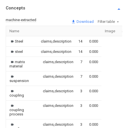
Concepts
machine-extracted
Download
Filter table
Name
Image
Sec
Steel
claims,description
14
0.000
steel
claims,description
14
0.000
matrix
claims,description
7
0.000
material
claims,description
7
0.000
suspension
claims,description
3
0.000
coupling
claims,description
3
0.000
coupling
process
claims,description
3
0.000