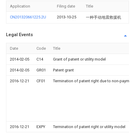
Application
Filing date
Title
CN201320661225.2U
2013-10-25
一种手动地震救援机
Legal Events
Date
Code
Title
2014-02-05
C14
Grant of patent or utility model
2014-02-05
GR01
Patent grant
2016-12-21
CF01
Termination of patent right due to non-payment
2016-12-21
EXPY
Termination of patent right or utility model