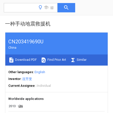
一种手动地震救援机
CN203419690U
China
Download PDF
Find Prior Art
Similar
Other languages
English
Inventor
连芳斐
Current Assignee
Individual
Worldwide applications
2013
CN