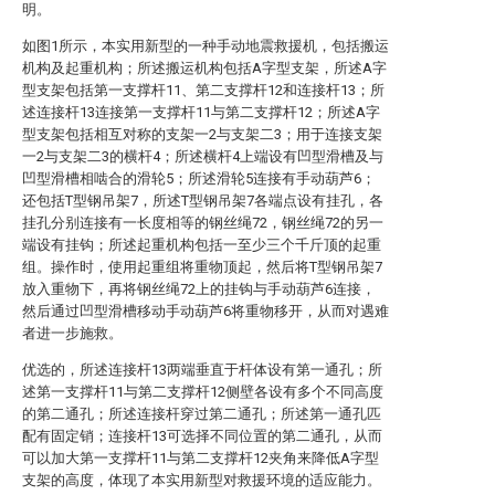
明。
如图1所示，本实用新型的一种手动地震救援机，包括搬运
机构及起重机构；所述搬运机构包括A字型支架，所述A字
型支架包括第一支撑杆11、第二支撑杆12和连接杆13；所
述连接杆13连接第一支撑杆11与第二支撑杆12；所述A字
型支架包括相互对称的支架一2与支架二3；用于连接支架
一2与支架二3的横杆4；所述横杆4上端设有凹型滑槽及与
凹型滑槽相啮合的滑轮5；所述滑轮5连接有手动葫芦6；
还包括T型钢吊架7，所述T型钢吊架7各端点设有挂孔，各
挂孔分别连接有一长度相等的钢丝绳72，钢丝绳72的另一
端设有挂钩；所述起重机构包括一至少三个千斤顶的起重
组。操作时，使用起重组将重物顶起，然后将T型钢吊架7
放入重物下，再将钢丝绳72上的挂钩与手动葫芦6连接，
然后通过凹型滑槽移动手动葫芦6将重物移开，从而对遇难
者进一步施救。
优选的，所述连接杆13两端垂直于杆体设有第一通孔；所
述第一支撑杆11与第二支撑杆12侧壁各设有多个不同高度
的第二通孔；所述连接杆穿过第二通孔；所述第一通孔匹
配有固定销；连接杆13可选择不同位置的第二通孔，从而
可以加大第一支撑杆11与第二支撑杆12夹角来降低A字型
支架的高度，体现了本实用新型对救援环境的适应能力。