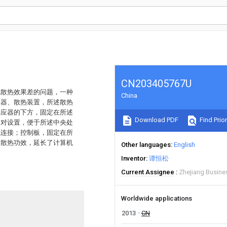
CN203405767U
机散热效果差的问题，一种
China
应器、散热装置，所述散热
供应器的下方，固定在所述
Download PDF
Find Prior
相对设置，便于所述中央处
线连接；控制板，固定在所
的散热功效，延长了计算机
Other languages
English
Inventor
谭恒松
Current Assignee
Zhejiang Busines
Worldwide applications
2013
CN