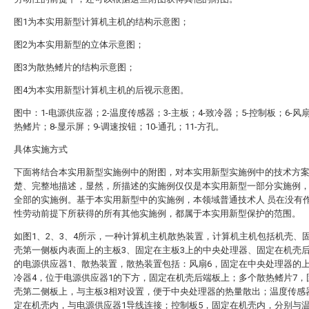
图1为本实用新型计算机主机的结构示意图；
图2为本实用新型的立体示意图；
图3为散热鳍片的结构示意图；
图4为本实用新型计算机主机的后视示意图。
图中：1-电源供应器；2-温度传感器；3-主板；4-致冷器；5-控制板；6-风扇
热鳍片；8-显示屏；9-调速按钮；10-通孔；11-方孔。
具体实施方式
下面将结合本实用新型实施例中的附图，对本实用新型实施例中的技术方
楚、完整地描述，显然，所描述的实施例仅仅是本实用新型一部分实施例
全部的实施例。基于本实用新型中的实施例，本领域普通技术人 员在没有
性劳动前提下所获得的所有其他实施例，都属于本实用新型保护的范围。
如图1、2、3、4所示，一种计算机主机散热装置，计算机主机包括机壳、
壳第一侧板内表面上的主板3、固定在主板3上的中央处理器、固定在机壳
的电源供应器1、散热装置，散热装置包括：风扇6，固定在中央处理器的
冷器4，位于电源供应器1的下方，固定在机壳后端板上；多个散热鳍片7，
壳第二侧板上，与主板3相对设置，便于中央处理器的热量散出；温度传感
定在机壳内，与电源供应器1导线连接；控制板5，固定在机壳内，分别与