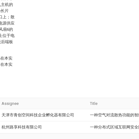
机主机的
为长片
口上；散
电源供应
风扇6的
上位于电
壳后端板
。
凡在本实
含在本实
Assignee
Title
天津市青创空间科技企业孵化器有限公司
一种空气对流散热功能的智
杭州路享科技有限公司
一种分布式区域互联网安全