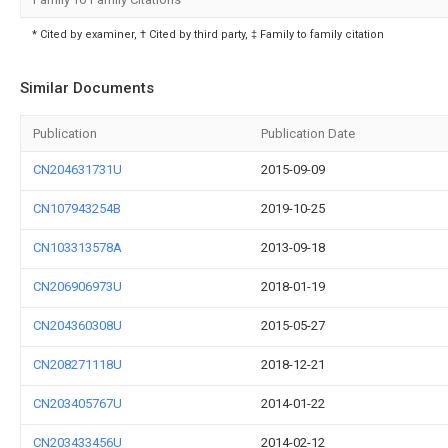
* Cited by examiner, † Cited by third party, ‡ Family to family citation
Similar Documents
Publication
Publication Date
CN204631731U
2015-09-09
CN107943254B
2019-10-25
CN103313578A
2013-09-18
CN206906973U
2018-01-19
CN204360308U
2015-05-27
CN208271118U
2018-12-21
CN203405767U
2014-01-22
CN203433456U
2014-02-12