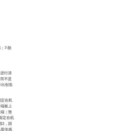
；7-散
案进行清
，而不是
作出创造
固定在机
后端板上
上端；致
固定在机
器2，固
温度传感