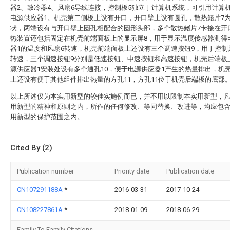
器2、致冷器4、风扇6导线连接，控制板5独立于计算机系统，可引用计算
电源供应器1。机壳第二侧板上设有开口，开口壁上设有圆孔，散热鳍片7
状，两端设有与开口壁上圆孔相配合的圆形头部，多个散热鳍片7卡接在开
热装置还包括固定在机壳前端面板上的显示屏8，用于显示温度传感器测得
器1的温度和风扇6转速，机壳前端面板上还设有三个调速按钮9，用于控制
转速，三个调速按钮9分别是低速按钮、中速按钮和高速按钮，机壳后端板
源供应器1安装处设有多个通孔10，便于电源供应器1产生的热量排出，机
上还设有便于其他组件排出热量的方孔11，方孔11位于机壳后端板的底部
以上所述仅为本实用新型的较佳实施例而已，并不用以限制本实用新型，
用新型的精神和原则之内，所作的任何修改、等同替换、改进等，均应包
用新型的保护范围之内。
Cited By (2)
Publication number
Priority date
Publication date
CN107291188A
*
2016-03-31
2017-10-24
CN108227861A
*
2018-01-09
2018-06-29
Family To Family Citations