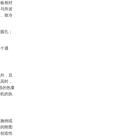
主板相对
，与所述
器、致冷
有圆孔；
。
多个通
机外，且
过高时，
器的热量
算机的执
实施例或
中的附图
出创造性