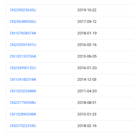
CN209525645U
2019-10-22
CN206489506U
2017-09-12
CN107608474A
2018-01-19
CN205091691U
2016-03-16
CN103135706A
2013-06-05
CN204990152U
2016-01-20
CN104182018A
2014-12-03
CN102023688A
2011-04-20
CN207799598U
2018-08-31
CN102890548A
2013-01-23
CN207022354U
2018-02-16