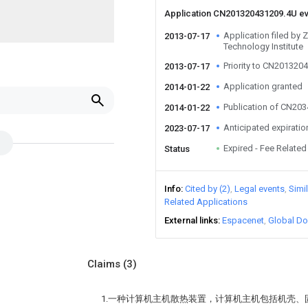
Application CN201320431209.4U e
Application filed by 
2013-07-17
Technology Institute
Priority to CN201320
2013-07-17
Application granted
2014-01-22
Publication of CN20
2014-01-22
Anticipated expiratio
2023-07-17
Expired - Fee Related
Status
Info
Cited by (2)
Legal events
Simi
Related Applications
External links
Espacenet
Global Do
Claims
(3)
1.一种计算机主机散热装置，计算机主机包括机壳