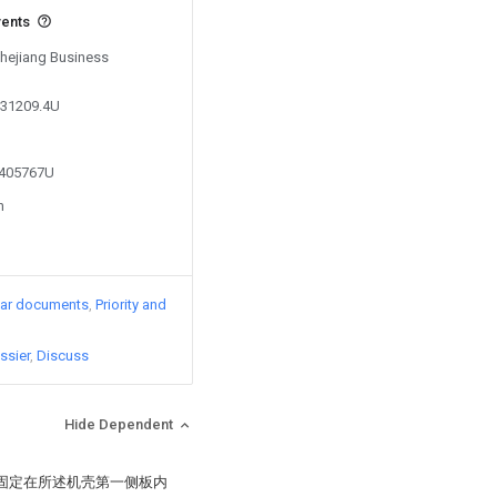
vents
Zhejiang Business
431209.4U
3405767U
n
lar documents
Priority and
ssier
Discuss
Hide Dependent
、固定在所述机壳第一侧板内