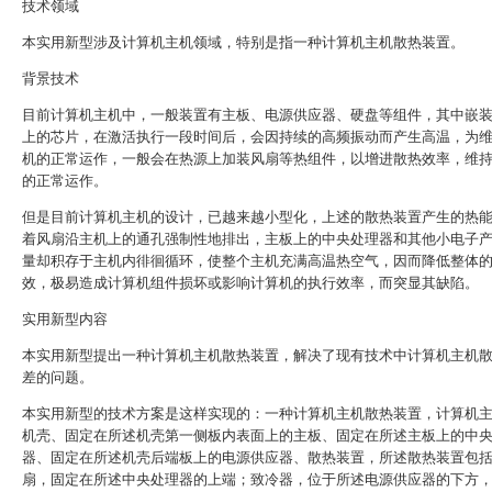
技术领域
本实用新型涉及计算机主机领域，特别是指一种计算机主机散热装置。
背景技术
目前计算机主机中，一般装置有主板、电源供应器、硬盘等组件，其中嵌
上的芯片，在激活执行一段时间后，会因持续的高频振动而产生高温，为
机的正常运作，一般会在热源上加装风扇等热组件，以增进散热效率，维
的正常运作。
但是目前计算机主机的设计，已越来越小型化，上述的散热装置产生的热
着风扇沿主机上的通孔强制性地排出，主板上的中央处理器和其他小电子
量却积存于主机内徘徊循环，使整个主机充满高温热空气，因而降低整体
效，极易造成计算机组件损坏或影响计算机的执行效率，而突显其缺陷。
实用新型内容
本实用新型提出一种计算机主机散热装置，解决了现有技术中计算机主机
差的问题。
本实用新型的技术方案是这样实现的：一种计算机主机散热装置，计算机
机壳、固定在所述机壳第一侧板内表面上的主板、固定在所述主板上的中
器、固定在所述机壳后端板上的电源供应器、散热装置，所述散热装置包
扇，固定在所述中央处理器的上端；致冷器，位于所述电源供应器的下方