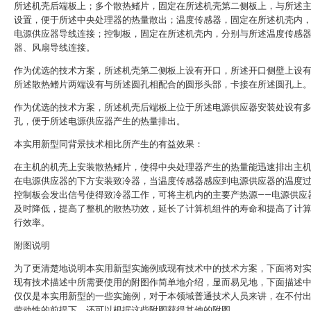
所述机壳后端板上；多个散热鳍片，固定在所述机壳第二侧板上，与所述
设置，便于所述中央处理器的热量散出；温度传感器，固定在所述机壳内
电源供应器导线连接；控制板，固定在所述机壳内，分别与所述温度传感
器、风扇导线连接。
作为优选的技术方案，所述机壳第二侧板上设有开口，所述开口侧壁上设
所述散热鳍片两端设有与所述圆孔相配合的圆形头部，卡接在所述圆孔上
作为优选的技术方案，所述机壳后端板上位于所述电源供应器安装处设有
孔，便于所述电源供应器产生的热量排出。
本实用新型同背景技术相比所产生的有益效果：
在主机的机壳上安装散热鳍片，使得中央处理器产生的热量能迅速排出主
在电源供应器的下方安装致冷器，当温度传感器感应到电源供应器的温度
控制板会发出信号使得致冷器工作，可将主机内的主要产热源——电源供应
及时降低，提高了整机的散热功效，延长了计算机组件的寿命和提高了计
行效率。
附图说明
为了更清楚地说明本实用新型实施例或现有技术中的技术方案，下面将对
现有技术描述中所需要使用的附图作简单地介绍，显而易见地，下面描述
仅仅是本实用新型的一些实施例，对于本领域普通技术人员来讲，在不付
劳动性的前提下，还可以根据这些附图获得其他的附图。