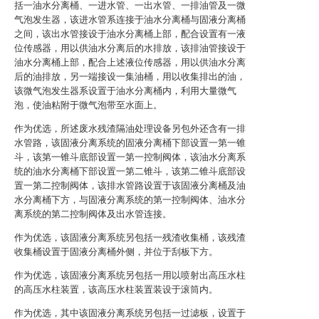
括一油水分离桶、一进水管、一出水管、一排油管及一微
气泡发生器，该进水管系连接于油水分离桶与固液分离桶
之间，该出水管接设于油水分离桶上部，配合设置有一液
位传感器，用以供油水分离后的水排放，该排油管接设于
油水分离桶上部，配合上述液位传感器，用以供油水分离
后的油排放，另一端接设一集油桶，用以收集排出的油，
该微气泡发生器系设置于油水分离桶内，利用大量微气
泡，使油粘附于微气泡带至水面上。
作为优选，所述废水残渣隔油处理设备另包外还含有一排
水管路，该固液分离系统的固液分离桶下部设置一第一锥
斗，该第一锥斗底部设置一第一控制阀体，该油水分离系
统的油水分离桶下部设置一第二锥斗，该第二锥斗底部设
置一第二控制阀体，该排水管路设置于该固液分离桶及油
水分离桶下方，与固液分离系统的第一控制阀体、油水分
离系统的第二控制阀体及出水管连接。
作为优选，该固液分离系统另包括一残渣收集桶，该残渣
收集桶设置于固液分离桶外侧，并位于刮板下方。
作为优选，该固液分离系统另包括一用以喷射出高压水柱
的高压水柱装置，该高压水柱装置装设于滚筒内。
作为优选，其中该固液分离系统另包括一过滤板，设置于