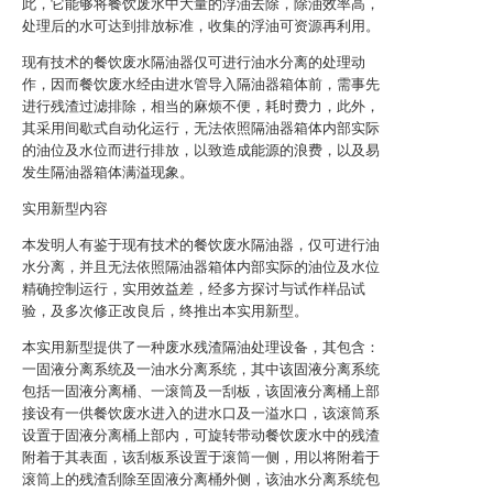
此，它能够将餐饮废水中大量的浮油去除，除油效率高，
处理后的水可达到排放标准，收集的浮油可资源再利用。
现有技术的餐饮废水隔油器仅可进行油水分离的处理动
作，因而餐饮废水经由进水管导入隔油器箱体前，需事先
进行残渣过滤排除，相当的麻烦不便，耗时费力，此外，
其采用间歇式自动化运行，无法依照隔油器箱体内部实际
的油位及水位而进行排放，以致造成能源的浪费，以及易
发生隔油器箱体满溢现象。
实用新型内容
本发明人有鉴于现有技术的餐饮废水隔油器，仅可进行油
水分离，并且无法依照隔油器箱体内部实际的油位及水位
精确控制运行，实用效益差，经多方探讨与试作样品试
验，及多次修正改良后，终推出本实用新型。
本实用新型提供了一种废水残渣隔油处理设备，其包含：
一固液分离系统及一油水分离系统，其中该固液分离系统
包括一固液分离桶、一滚筒及一刮板，该固液分离桶上部
接设有一供餐饮废水进入的进水口及一溢水口，该滚筒系
设置于固液分离桶上部内，可旋转带动餐饮废水中的残渣
附着于其表面，该刮板系设置于滚筒一侧，用以将附着于
滚筒上的残渣刮除至固液分离桶外侧，该油水分离系统包