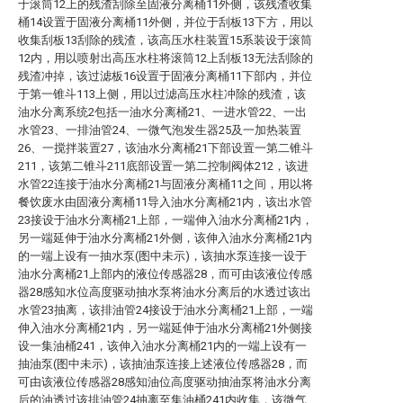
于滚筒12上的残渣刮除至固液分离桶11外侧，该残渣收集
桶14设置于固液分离桶11外侧，并位于刮板13下方，用以
收集刮板13刮除的残渣，该高压水柱装置15系装设于滚筒
12内，用以喷射出高压水柱将滚筒12上刮板13无法刮除的
残渣冲掉，该过滤板16设置于固液分离桶11下部内，并位
于第一锥斗113上侧，用以过滤高压水柱冲除的残渣，该
油水分离系统2包括一油水分离桶21、一进水管22、一出
水管23、一排油管24、一微气泡发生器25及一加热装置
26、一搅拌装置27，该油水分离桶21下部设置一第二锥斗
211，该第二锥斗211底部设置一第二控制阀体212，该进
水管22连接于油水分离桶21与固液分离桶11之间，用以将
餐饮废水由固液分离桶11导入油水分离桶21内，该出水管
23接设于油水分离桶21上部，一端伸入油水分离桶21内，
另一端延伸于油水分离桶21外侧，该伸入油水分离桶21内
的一端上设有一抽水泵(图中未示)，该抽水泵连接一设于
油水分离桶21上部内的液位传感器28，而可由该液位传感
器28感知水位高度驱动抽水泵将油水分离后的水透过该出
水管23抽离，该排油管24接设于油水分离桶21上部，一端
伸入油水分离桶21内，另一端延伸于油水分离桶21外侧接
设一集油桶241，该伸入油水分离桶21内的一端上设有一
抽油泵(图中未示)，该抽油泵连接上述液位传感器28，而
可由该液位传感器28感知油位高度驱动抽油泵将油水分离
后的油透过该排油管24抽离至集油桶241内收集，该微气