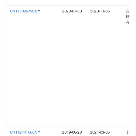
CN111888798A
*
2020-07-30
2020-11-06
合肥
环保
有限
CN112441666A
*
2019-08-28
2021-03-05
上海