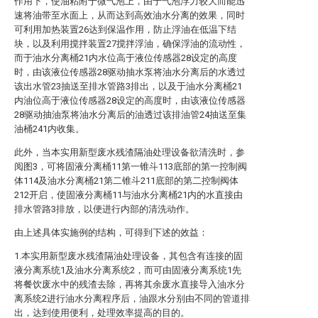
作用下，使油粘附于微气泡上，由于气泡浮力较大而能迅
速将油带至水面上，从而达到高效油水分离的效果，同时
可利用加热装置26达到保温作用，防止浮油在低温下结
块，以及利用搅拌装置27搅拌浮油，确保浮油的流动性，
而于油水分离桶21内水位高于液位传感器28设定的高度
时，由该液位传感器28驱动抽水泵将油水分离后的水透过
该出水管23抽送至排水管路3排出，以及于油水分离桶21
内油位高于液位传感器28设定的高度时，由该液位传感器
28驱动抽油泵将油水分离后的油透过该排油管24抽送至集
油桶241内收集。
此外，当本实用新型废水残渣隔油处理设备欲清洗时，参
阅图3，可将固液分离桶11第一锥斗113底部的第一控制阀
体114及油水分离桶21第二锥斗211底部的第二控制阀体
212开启，使固液分离桶11与油水分离桶21内的水直接由
排水管路3排放，以便进行内部的清洗动作。
由上述具体实施例的结构，可得到下述的效益：
1.本实用新型废水残渣隔油处理设备，其包含有连接的固
液分离系统1及油水分离系统2，而可由固液分离系统1先
将餐饮废水中的残渣去除，再将其余废水直接导入油水分
离系统2进行油水分离程序后，油跟水分别由不同的管道排
出，达到使用便利，处理效率提高的目的。