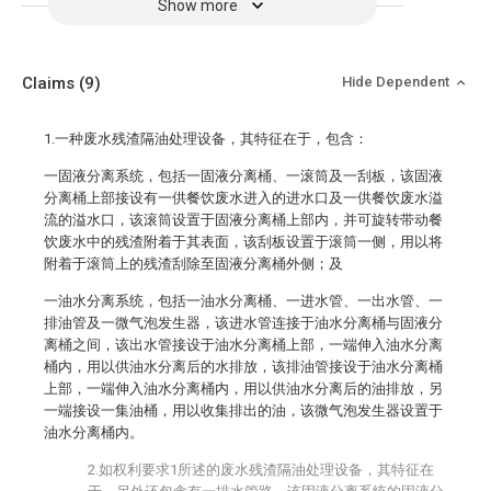
Show more
Claims
(9)
Hide Dependent
1.一种废水残渣隔油处理设备，其特征在于，包含：
一固液分离系统，包括一固液分离桶、一滚筒及一刮板，该固液
分离桶上部接设有一供餐饮废水进入的进水口及一供餐饮废水溢
流的溢水口，该滚筒设置于固液分离桶上部内，并可旋转带动餐
饮废水中的残渣附着于其表面，该刮板设置于滚筒一侧，用以将
附着于滚筒上的残渣刮除至固液分离桶外侧；及
一油水分离系统，包括一油水分离桶、一进水管、一出水管、一
排油管及一微气泡发生器，该进水管连接于油水分离桶与固液分
离桶之间，该出水管接设于油水分离桶上部，一端伸入油水分离
桶内，用以供油水分离后的水排放，该排油管接设于油水分离桶
上部，一端伸入油水分离桶内，用以供油水分离后的油排放，另
一端接设一集油桶，用以收集排出的油，该微气泡发生器设置于
油水分离桶内。
2.如权利要求1所述的废水残渣隔油处理设备，其特征在