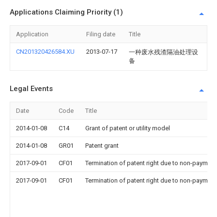
Applications Claiming Priority (1)
Application
Filing date
Title
CN201320426584.XU
2013-07-17
一种废水残渣隔油处理设
备
Legal Events
Date
Code
Title
2014-01-08
C14
Grant of patent or utility model
2014-01-08
GR01
Patent grant
2017-09-01
CF01
Termination of patent right due to non-payment
2017-09-01
CF01
Termination of patent right due to non-payment