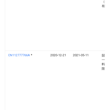
（集
有限
CN112777766A
*
2020-12-21
2021-05-11
韶关
一金
料科
限公