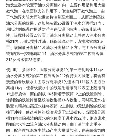
泡发生器25设置于油水分离桶21内，主要作用是利用大量
微气泡，在表面张力的作用下，使油粘附于微气泡上，由
于气泡浮力较大而能迅速将油带至水面上，从而达到高效
油水分离的效果，该加热装置26设置于油水分离桶21内，
用以达到保温作用以防浮油在低温下结块，确保其流动
性，该搅拌装置27设置于油水分离桶21上并伸入油水分离
桶21内，用以搅拌浮油，确保其流动性，该排水管路3设
置于该固液分离桶11及油水分离桶21下方，与固液分离系
统1的第一控制阀体114、油水分离系统2的第二控制阀体
212及出水管23连接。
使用时，参阅图2，固液分离系统1的第一控制阀体114及
油水分离系统2的第二控制阀体212保持关闭状态，将含有
残渣的餐饮废水由固液分离系统1的进水口111输入固液分
离桶11内，使餐饮废水中的残渣附着滚筒12表面上随滚筒
12进行旋转，而由刮板13将附着于滚筒12上的残渣刮除，
使刮除的残渣掉落至残渣收集桶14内收集，同时高压水柱
装置15喷射出高压水柱将滚筒12上刮板13无法刮除的残渣
往下冲掉，使该冲掉的残渣沉淀于过滤板16，当固液分离
桶11内去除残渣的废水的水位高于进水管22时，则该废水
即由进水管22流入油水分离桶21内，由于油与水比重不
同，配合微气泡发生器25产生大量微气泡，在表面张力的