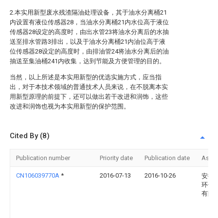
2.本实用新型废水残渣隔油处理设备，其于油水分离桶21
内设置有液位传感器28，当油水分离桶21内水位高于液位
传感器28设定的高度时，由出水管23将油水分离后的水抽
送至排水管路3排出，以及于油水分离桶21内油位高于液
位传感器28设定的高度时，由排油管24将油水分离后的油
抽送至集油桶241内收集，达到节能及方便管理的目的。
当然，以上所述是本实用新型的优选实施方式，应当指
出，对于本技术领域的普通技术人员来说，在不脱离本实
用新型原理的前提下，还可以做出若干改进和润饰，这些
改进和润饰也视为本实用新型的保护范围。
Cited By (8)
Publication number
Priority date
Publication date
Assi
CN106039770A
*
2016-07-13
2016-10-26
安徽
环保
有限