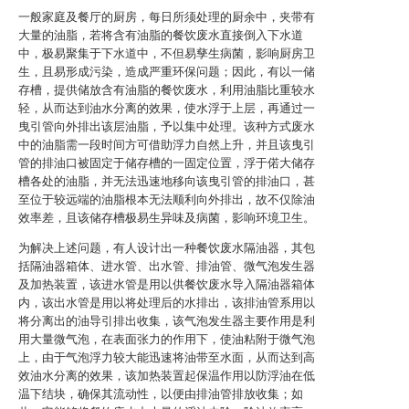
一般家庭及餐厅的厨房，每日所须处理的厨余中，夹带有
大量的油脂，若将含有油脂的餐饮废水直接倒入下水道
中，极易聚集于下水道中，不但易孳生病菌，影响厨房卫
生，且易形成污染，造成严重环保问题；因此，有以一储
存槽，提供储放含有油脂的餐饮废水，利用油脂比重较水
轻，从而达到油水分离的效果，使水浮于上层，再通过一
曳引管向外排出该层油脂，予以集中处理。该种方式废水
中的油脂需一段时间方可借助浮力自然上升，并且该曳引
管的排油口被固定于储存槽的一固定位置，浮于偌大储存
槽各处的油脂，并无法迅速地移向该曳引管的排油口，甚
至位于较远端的油脂根本无法顺利向外排出，故不仅除油
效率差，且该储存槽极易生异味及病菌，影响环境卫生。
为解决上述问题，有人设计出一种餐饮废水隔油器，其包
括隔油器箱体、进水管、出水管、排油管、微气泡发生器
及加热装置，该进水管是用以供餐饮废水导入隔油器箱体
内，该出水管是用以将处理后的水排出，该排油管系用以
将分离出的油导引排出收集，该气泡发生器主要作用是利
用大量微气泡，在表面张力的作用下，使油粘附于微气泡
上，由于气泡浮力较大能迅速将油带至水面，从而达到高
效油水分离的效果，该加热装置起保温作用以防浮油在低
温下结块，确保其流动性，以便由排油管排放收集；如