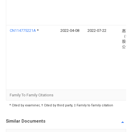
CN114775221A
*
2022-04-08
2022-07-22
惠而
（中
股份
公司
Family To Family Citations
* Cited by examiner, † Cited by third party, ‡ Family to family citation
Similar Documents