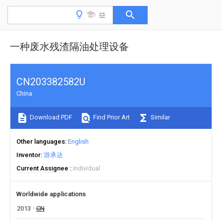
一种废水残渣隔油处理设备
CN203382582U
China
Download PDF
Find Prior Art
Similar
Other languages
English
Inventor
游承达
Current Assignee
Individual
Worldwide applications
2013
CN