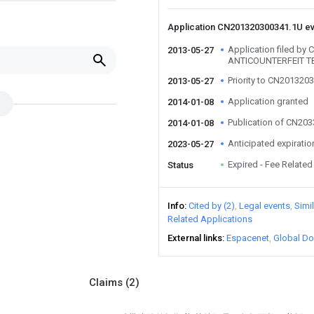
Application CN201320300341.1U e
Application filed b
2013-05-27
ANTICOUNTERFEIT T
Priority to CN201320
2013-05-27
Application granted
2014-01-08
Publication of CN20
2014-01-08
Anticipated expiratio
2023-05-27
Expired - Fee Related
Status
Info
Cited by (2)
Legal events
Simi
Related Applications
External links
Espacenet
Global Do
Claims
(2)