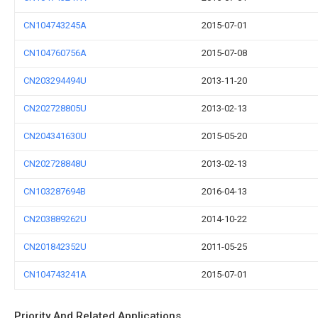
CN104743245A
2015-07-01
CN104760756A
2015-07-08
CN203294494U
2013-11-20
CN202728805U
2013-02-13
CN204341630U
2015-05-20
CN202728848U
2013-02-13
CN103287694B
2016-04-13
CN203889262U
2014-10-22
CN201842352U
2011-05-25
CN104743241A
2015-07-01
Priority And Related Applications