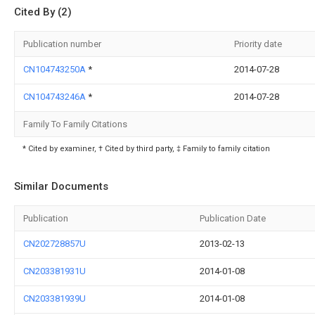
Cited By (2)
Publication number
Priority date
CN104743250A
*
2014-07-28
CN104743246A
*
2014-07-28
Family To Family Citations
* Cited by examiner, † Cited by third party, ‡ Family to family citation
Similar Documents
Publication
Publication Date
CN202728857U
2013-02-13
CN203381931U
2014-01-08
CN203381939U
2014-01-08