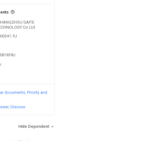
vents
y CHANGZHOU GAITE
ECHNOLOGY Co Ltd
300341.1U
3381939U
n
lar documents
Priority and
ssier
Discuss
Hide Dependent