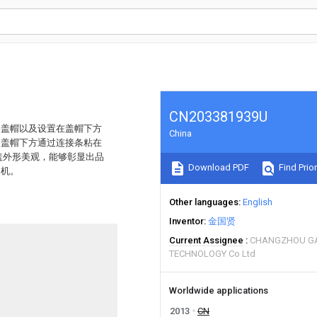
CN203381939U
形盖帽以及设置在盖帽下方
China
，盖帽下方通过连接条粘在
盖外形美观，能够彰显出品
Download PDF
Find Prior
之机。
Other languages
English
Inventor
金国贤
Current Assignee
CHANGZHOU GA
TECHNOLOGY Co Ltd
Worldwide applications
2013
CN