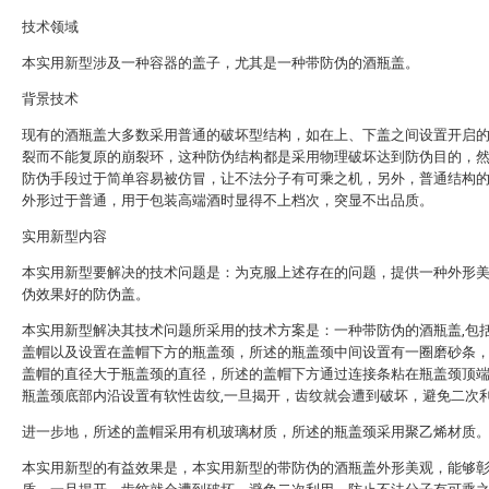
技术领域
本实用新型涉及一种容器的盖子，尤其是一种带防伪的酒瓶盖。
背景技术
现有的酒瓶盖大多数采用普通的破坏型结构，如在上、下盖之间设置开启
裂而不能复原的崩裂环，这种防伪结构都是采用物理破坏达到防伪目的，
防伪手段过于简单容易被仿冒，让不法分子有可乘之机，另外，普通结构
外形过于普通，用于包装高端酒时显得不上档次，突显不出品质。
实用新型内容
本实用新型要解决的技术问题是：为克服上述存在的问题，提供一种外形
伪效果好的防伪盖。
本实用新型解决其技术问题所采用的技术方案是：一种带防伪的酒瓶盖,包
盖帽以及设置在盖帽下方的瓶盖颈，所述的瓶盖颈中间设置有一圈磨砂条
盖帽的直径大于瓶盖颈的直径，所述的盖帽下方通过连接条粘在瓶盖颈顶端
瓶盖颈底部内沿设置有软性齿纹,一旦揭开，齿纹就会遭到破坏，避免二次
进一步地，所述的盖帽采用有机玻璃材质，所述的瓶盖颈采用聚乙烯材质
本实用新型的有益效果是，本实用新型的带防伪的酒瓶盖外形美观，能够