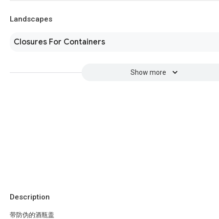
Landscapes
Closures For Containers
Show more
Description
带防伪的酒瓶盖