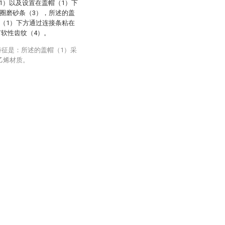
1）以及设置在盖帽（1）下
圈磨砂条（3），所述的盖
（1）下方通过连接条粘在
有软性齿纹（4）。
特征是：所述的盖帽（1）采
乙烯材质。