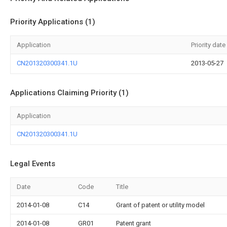
Priority Applications (1)
Application
Priority date
CN201320300341.1U
2013-05-27
Applications Claiming Priority (1)
Application
CN201320300341.1U
Legal Events
Date
Code
Title
2014-01-08
C14
Grant of patent or utility model
2014-01-08
GR01
Patent grant