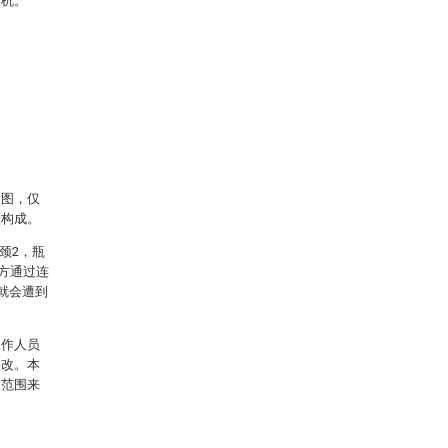
之机。
意图，仅
的构成。
颈2，瓶
下方通过连
4就会遭到
。
工作人员
修改。本
求范围来