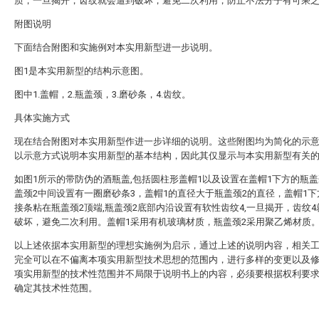
质，一旦揭开，齿纹就会遭到破坏，避免二次利用，防止不法分子有可乘
附图说明
下面结合附图和实施例对本实用新型进一步说明。
图1是本实用新型的结构示意图。
图中1.盖帽，2.瓶盖颈，3.磨砂条，4.齿纹。
具体实施方式
现在结合附图对本实用新型作进一步详细的说明。这些附图均为简化的示
以示意方式说明本实用新型的基本结构，因此其仅显示与本实用新型有关
如图1所示的带防伪的酒瓶盖,包括圆柱形盖帽1以及设置在盖帽1下方的瓶盖
盖颈2中间设置有一圈磨砂条3，盖帽1的直径大于瓶盖颈2的直径，盖帽1
接条粘在瓶盖颈2顶端,瓶盖颈2底部内沿设置有软性齿纹4,一旦揭开，齿纹
破坏，避免二次利用。盖帽1采用有机玻璃材质，瓶盖颈2采用聚乙烯材质
以上述依据本实用新型的理想实施例为启示，通过上述的说明内容，相关
完全可以在不偏离本项实用新型技术思想的范围内，进行多样的变更以及
项实用新型的技术性范围并不局限于说明书上的内容，必须要根据权利要
确定其技术性范围。