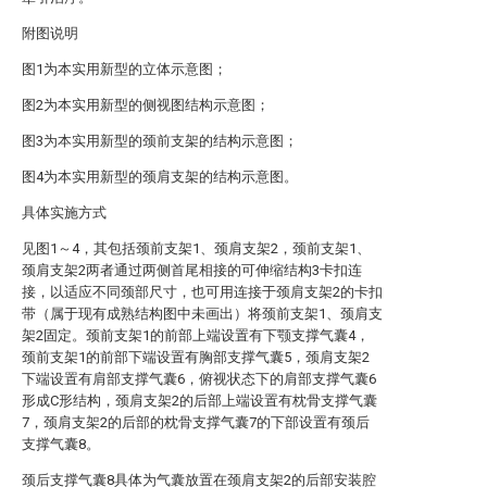
附图说明
图1为本实用新型的立体示意图；
图2为本实用新型的侧视图结构示意图；
图3为本实用新型的颈前支架的结构示意图；
图4为本实用新型的颈肩支架的结构示意图。
具体实施方式
见图1～4，其包括颈前支架1、颈肩支架2，颈前支架1、
颈肩支架2两者通过两侧首尾相接的可伸缩结构3卡扣连
接，以适应不同颈部尺寸，也可用连接于颈肩支架2的卡扣
带（属于现有成熟结构图中未画出）将颈前支架1、颈肩支
架2固定。颈前支架1的前部上端设置有下颚支撑气囊4，
颈前支架1的前部下端设置有胸部支撑气囊5，颈肩支架2
下端设置有肩部支撑气囊6，俯视状态下的肩部支撑气囊6
形成C形结构，颈肩支架2的后部上端设置有枕骨支撑气囊
7，颈肩支架2的后部的枕骨支撑气囊7的下部设置有颈后
支撑气囊8。
颈后支撑气囊8具体为气囊放置在颈肩支架2的后部安装腔