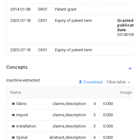
2014-01-08
GR01
Patent grant
2023-07-18
CX01
Expiry of patent term
Granted
publication
date
:
20140108
2023-07-18
CX01
Expiry of patent term
Concepts
machine-extracted
Download
Filter table
Name
Image
fabric
claims,description
4
0.000
import
claims,description
3
0.000
installation
claims,description
3
0.000
Spinal
abstract,description
6
0.000