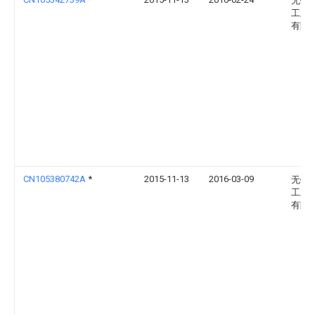
无锡
工业
有限
CN105380742A
*
2015-11-13
2016-03-09
无锡
工业
有限