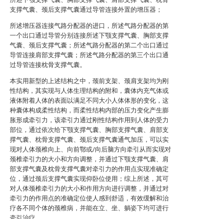
支撑气囊、颈后支撑气囊通过导管连接外置的增压器；
所述增压器连接气路分配器的进口，所述气路分配器的第
一个出口通过导管分别连接所述下颚支撑气囊、胸部支撑
气囊、颈后支撑气囊；所述气路分配器的第二个出口通过
导管连接肩部支撑气囊；所述气路分配器的第三个出口通
过导管连接枕骨支撑气囊。
本实用新型的上述结构之中，颈前支架、颈肩支架均为刚
性结构，其实现与人体生理结构的附和，囊体内充气体或
液体附着人体的表面以满足不同大小人体体形的变化，这
种囊体构成柔性结构，而柔性结构内部的压力变化产生膨
胀形成牵引力，该牵引力通过刚性结构作用到人体的受力
部位，通过依次给下颚支撑气囊、胸部支撑气囊、肩部支
撑气囊、枕骨支撑气囊、颈后支撑气囊通气加压，可以实
现对人体颈椎向上、向前鄂或/向后脑方向牵引从而实现对
颈椎牵引力的大小和方向调整，并通过下颚支撑气囊、肩
部支撑气囊及枕骨支撑气囊对牵引力的作用点实现准确定
位，通过颈后支撑气囊实现仰卧位使用；综上所述，其可
对人体颈椎牵引力的大小和作用方向进行调整，并通过对
牵引力的作用点的准确定位使人感到舒适，有效缓解和治
疗各不同个体的颈椎病，并能在立、坐、躺姿下均可进行
牵引治疗。