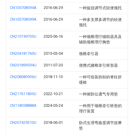
CN105708594A
2016-06-29
一种旋扭调节式轻便颈托
CN105708599A
2016-06-29
一种多支撑多调节的轻便
颈托
CN210749705U
2020-06-16
一种颈椎理疗辅助器具及
辅助颈椎理疗胸垫
CN204181760U
2015-03-04
颈椎牵引器
CN201899594U
2011-07-20
便携式腰椎牵引矫形器
CN208080936U
2018-11-13
一种可组装拆卸的脊柱舒
缓椅
CN217611830U
2022-10-21
一种俯卧位通气专用垫
CN118058888A
2024-05-24
一种用于颈椎牵引矫形的
理疗装置
CN207429310U
2018-06-01
卧式生理弯曲度调节按摩
垫