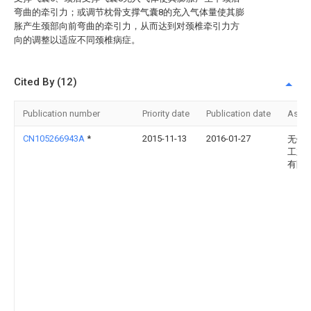
弯曲的牵引力；或调节枕骨支撑气囊8的充入气体量使其膨
胀产生颈部向前弯曲的牵引力，从而达到对颈椎牵引力方
向的调整以适应不同颈椎病症。
Cited By (12)
Publication number
Priority date
Publication date
Assi
CN105266943A
*
2015-11-13
2016-01-27
无锡
工业
有限