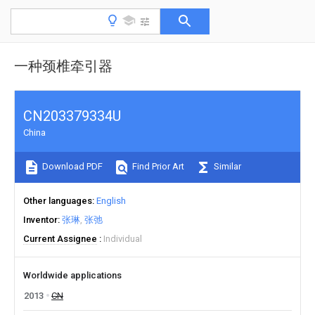
一种颈椎牵引器
CN203379334U
China
Download PDF
Find Prior Art
Similar
Other languages
English
Inventor
张琳
张弛
Current Assignee
Individual
Worldwide applications
2013
CN