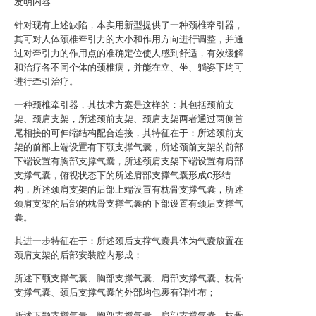
发明内容
针对现有上述缺陷，本实用新型提供了一种颈椎牵引器，
其可对人体颈椎牵引力的大小和作用方向进行调整，并通
过对牵引力的作用点的准确定位使人感到舒适，有效缓解
和治疗各不同个体的颈椎病，并能在立、坐、躺姿下均可
进行牵引治疗。
一种颈椎牵引器，其技术方案是这样的：其包括颈前支
架、颈肩支架，所述颈前支架、颈肩支架两者通过两侧首
尾相接的可伸缩结构配合连接，其特征在于：所述颈前支
架的前部上端设置有下颚支撑气囊，所述颈前支架的前部
下端设置有胸部支撑气囊，所述颈肩支架下端设置有肩部
支撑气囊，俯视状态下的所述肩部支撑气囊形成C形结
构，所述颈肩支架的后部上端设置有枕骨支撑气囊，所述
颈肩支架的后部的枕骨支撑气囊的下部设置有颈后支撑气
囊。
其进一步特征在于：所述颈后支撑气囊具体为气囊放置在
颈肩支架的后部安装腔内形成；
所述下颚支撑气囊、胸部支撑气囊、肩部支撑气囊、枕骨
支撑气囊、颈后支撑气囊的外部均包裹有弹性布；
所述下颚支撑气囊、胸部支撑气囊、肩部支撑气囊、枕骨