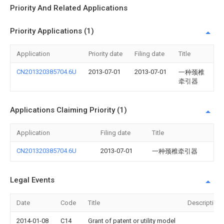
Priority And Related Applications
Priority Applications (1)
Application
Priority date
Filing date
Title
CN201320385704.6U
2013-07-01
2013-07-01
一种颈椎
牵引器
Applications Claiming Priority (1)
Application
Filing date
Title
CN201320385704.6U
2013-07-01
一种颈椎牵引器
Legal Events
Date
Code
Title
Description
2014-01-08
C14
Grant of patent or utility model