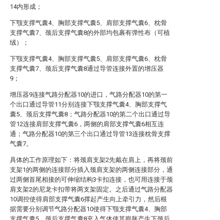
14内形成；
下颚支撑气囊4、胸部支撑气囊5、肩部支撑气囊6、枕骨
支撑气囊7、颈后支撑气囊8的外部均包裹有弹性布（可植
绒）；
下颚支撑气囊4、胸部支撑气囊5、肩部支撑气囊6、枕骨
支撑气囊7、颈后支撑气囊8通过导管连接外置的增压器
9；
增压器9连接气路分配器10的进口，气路分配器10的第一
个出口通过导管11分别连接下颚支撑气囊4、胸部支撑气
囊5、颈后支撑气囊8；气路分配器10的第二个出口通过导
管12连接肩部支撑气囊6，两侧的肩部支撑气囊6相互连
通；气路分配器10的第三个出口通过导管13连接枕骨支撑
气囊7。
具体的工作原理如下：将颈肩支架2先戴在肩上，再将颈前
支架1的两侧的连接部分插入颈肩支架的两侧连接部分，通
过两侧首尾相接的可伸缩结构3卡扣连接，也可用连接于颈
肩支架2的尼龙卡扣带将两支架固定。之后通过气路分配器
10调控使得肩部支撑气囊6撑起产生向上牵引力，然后根
据需要分别调节气路分配器10使得下颚支撑气囊4、胸部
支撑气囊5、颈后支撑气囊8充入气体使其膨胀产生下颈后