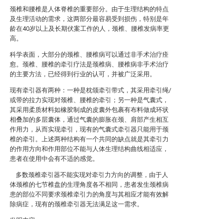
颈椎和腰椎是人体脊椎的重要部分。由于生理结构的特点
及生理活动的需求，这两部分最容易受到损伤，特别是年
龄在40岁以上及长期伏案工作的人，颈椎、腰椎发病率更
高。
科学表面，大部分的颈椎、腰椎病可以通过非手术治疗痊
愈。颈椎、腰椎的牵引疗法是颈椎病、腰椎病非手术治疗
的主要方法，已经得到行业的认可，并被广泛采用。
现有牵引器有两种：一种是枕颌牵引带式，其采用牵引绳/
或带的拉力实现对颈椎、腰椎的牵引；另一种是气囊式，
其采用柔质材料如橡胶制成的皮囊外包裹有布料做成环状
相叠加的多层囊体，通过气囊的膨胀在颈、肩部产生相互
作用力，从而实现牵引，现有的气囊式牵引器只能用于颈
椎的牵引。上述两种结构有一个共同的缺点就是其牵引力
的作用方向和作用部位不能与人体生理结构曲线相适应，
患者在使用中会有不适的感觉。
多数颈椎牵引器不能实现对牵引力方向的调整，由于人
体颈椎的七节椎盘的生理角度各不相同，患者发生颈椎病
患的部位不同要求颈椎牵引力的角度与其相应才能有效解
除病症，现有的颈椎牵引器无法满足这一需求。